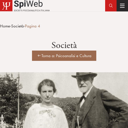
T
o
g
Home
Società
Pagina 4
>
>
g
l
Società
e
n
Torna a: Psicoanalisi e Cultura
a
v
i
g
a
t
i
o
n