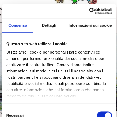
SOCIETÀ
Chiedimi come sto. Gli Studenti al tempo della
Pandemia. Ricerca CGIL
Consenso
Dettagli
Informazioni sui cookie
Questo sito web utilizza i cookie
Utilizziamo i cookie per personalizzare contenuti ed
annunci, per fornire funzionalità dei social media e per
analizzare il nostro traffico. Condividiamo inoltre
informazioni sul modo in cui utilizzi il nostro sito con i
nostri partner che si occupano di analisi dei dati web,
pubblicità e social media, i quali potrebbero combinarle
con altre informazioni che hai fornito loro o che hanno
raccolto dal tuo utilizzo dei loro servizi.
S
SOCIETÀ
Necessari
e