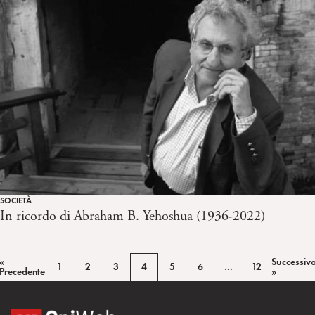
SOCIETÀ
In ricordo di Abraham B. Yehoshua (1936-2022)
«
Successiv
1
2
3
4
5
6
…
12
Precedente
»