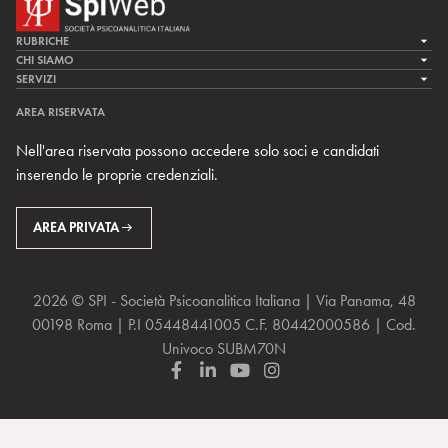
RUBRICHE
LA CURA
CHI SIAMO
LA SPI
SERVIZI
LA RICERCA
SPIPEDIA
TEAM DI SPIWEB
AREA RISERVATA
CULTURA E SOCIETÀ
CERCA UNO PSICOANALISTA
CONTATTI
Nell'area riservata possono accedere solo soci e candidati
MULTIMEDIA
ARCHIVIO STORICO
inserendo le proprie credenziali.
RIVISTE
AREA INTERNAZIONALE
CENTRI LOCALI DELLA SPI
PROSSIMI EVENTI
AREA PRIVATA
2026 © SPI - Società Psicoanalitica Italiana | Via Panama, 48
00198 Roma | P.I 05448441005 C.F. 80442000586 | Cod.
Univoco SUBM70N
F
L
Y
I
a
i
o
n
c
n
u
s