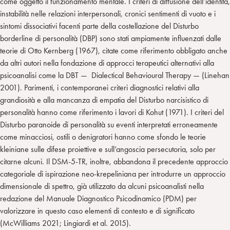
come oggetto il funzionamento mentale. I criteri di diffusione dell’identità,
instabilità nelle relazioni interpersonali, cronici sentimenti di vuoto e i
sintomi dissociativi facenti parte della costellazione del Disturbo
borderline di personalità (DBP) sono stati ampiamente influenzati dalle
teorie di Otto Kernberg (1967), citate come riferimento obbligato anche
da altri autori nella fondazione di approcci terapeutici alternativi alla
psicoanalisi come la DBT — Dialectical Behavioural Therapy — (Linehan
2001). Parimenti, i contemporanei criteri diagnostici relativi alla
grandiosità e alla mancanza di empatia del Disturbo narcisistico di
personalità hanno come riferimento i lavori di Kohut (1971). I criteri del
Disturbo paranoide di personalità su eventi interpretati erroneamente
come minacciosi, ostili o denigratori hanno come sfondo le teorie
kleiniane sulle difese proiettive e sull’angoscia persecutoria, solo per
citarne alcuni. Il DSM-5-TR, inoltre, abbandona il precedente approccio
categoriale di ispirazione neo-krepeliniana per introdurre un approccio
dimensionale di spettro, già utilizzato da alcuni psicoanalisti nella
redazione del Manuale Diagnostico Psicodinamico (PDM) per
valorizzare in questo caso elementi di contesto e di significato
(McWilliams 2021; Lingiardi et al. 2015).