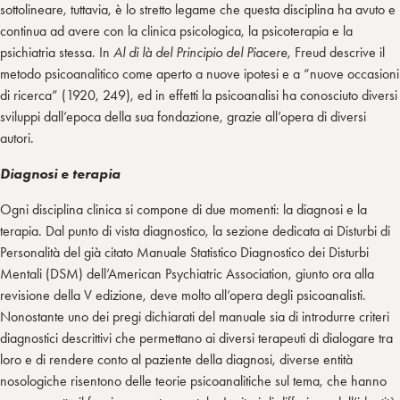
sottolineare, tuttavia, è lo stretto legame che questa disciplina ha avuto e
continua ad avere con la clinica psicologica, la psicoterapia e la
psichiatria stessa. In
Al di là del Principio del Piacere
, Freud descrive il
metodo psicoanalitico come aperto a nuove ipotesi e a “nuove occasioni
di ricerca” (1920, 249), ed in effetti la psicoanalisi ha conosciuto diversi
sviluppi dall’epoca della sua fondazione, grazie all’opera di diversi
autori.
Diagnosi e terapia
Ogni disciplina clinica si compone di due momenti: la diagnosi e la
terapia. Dal punto di vista diagnostico, la sezione dedicata ai Disturbi di
Personalità del già citato Manuale Statistico Diagnostico dei Disturbi
Mentali (DSM) dell’American Psychiatric Association, giunto ora alla
revisione della V edizione, deve molto all’opera degli psicoanalisti.
Nonostante uno dei pregi dichiarati del manuale sia di introdurre criteri
diagnostici descrittivi che permettano ai diversi terapeuti di dialogare tra
loro e di rendere conto al paziente della diagnosi, diverse entità
nosologiche risentono delle teorie psicoanalitiche sul tema, che hanno