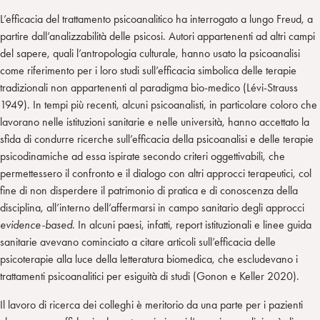
L’efficacia del trattamento psicoanalitico ha interrogato a lungo Freud, a
partire dall’analizzabilità delle psicosi. Autori appartenenti ad altri campi
del sapere, quali l’antropologia culturale, hanno usato la psicoanalisi
come riferimento per i loro studi sull’efficacia simbolica delle terapie
tradizionali non appartenenti al paradigma bio-medico (Lévi-Strauss
1949). In tempi più recenti, alcuni psicoanalisti, in particolare coloro che
lavorano nelle istituzioni sanitarie e nelle università, hanno accettato la
sfida di condurre ricerche sull’efficacia della psicoanalisi e delle terapie
psicodinamiche ad essa ispirate secondo criteri oggettivabili, che
permettessero il confronto e il dialogo con altri approcci terapeutici, col
fine di non disperdere il patrimonio di pratica e di conoscenza della
disciplina, all’interno dell’affermarsi in campo sanitario degli approcci
evidence-based
. In alcuni paesi, infatti, report istituzionali e linee guida
sanitarie avevano cominciato a citare articoli sull’efficacia delle
psicoterapie alla luce della letteratura biomedica, che escludevano i
trattamenti psicoanalitici per esiguità di studi (Gonon e Keller 2020).
Il lavoro di ricerca dei colleghi è meritorio da una parte per i pazienti