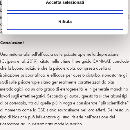
s
Accetta selezionati
basate sulla mentalizzazione
[2]
, che vengono considerate
evidence
e
based
per il DBP, sono state applicate con successo anche al Disturbo
n
narcisistico di personalità (Drozek e Unruh, 2020), così come variazioni
Rifiuta
s
della tecnica del trattamento psicoanalitico classico (Crisp e Gabbard,
o
2020).
Conclusioni
Una meta-analisi sull’efficacia delle psicoterapie nella depressione
(Cuijpers et al. 2019), citata nelle ultime linee guida CANMAT, conclude
che la buona notizia è che la psicoterapia, compresa quella di
ispirazione psicoanalitica, è efficace per questo disturbo, nonostante gli
studi sulle psicoterapie siano generalmente caratterizzati da bias
metodologici, da un alto grado di eterogeneità, e in generale manchino
lavori sugli effetti negativi. Secondo gli autori, questo fa sì che alcuni tipi
di psicoterapia, tra cui quelle più in voga e considerate “più scientifiche”
al momento come la CBT, siano sovrastimate nei loro effetti. Del resto un
tipo di bias che può influenzare gli studi risiede nell’adesione del
ricercatore ad un determinato modello teorico.