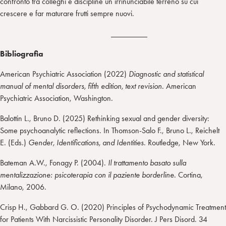
confronto tra colleghi e discipline un irrinunciabile terreno su cui
crescere e far maturare frutti sempre nuovi.
_________
Bibliografia
American Psychiatric Association (2022)
Diagnostic and statistical
manual of mental disorders, fifth edition, text revision.
American
Psychiatric Association, Washington.
Balottin L., Bruno D. (2025) Rethinking sexual and gender diversity:
Some psychoanalytic reflections. In Thomson-Salo F., Bruno L., Reichelt
E. (Eds.)
Gender, Identifications, and Identities
. Routledge, New York.
Bateman A.W., Fonagy P. (2004).
Il trattamento basato sulla
mentalizzazione: psicoterapia con il paziente borderline
. Cortina,
Milano, 2006.
Crisp H., Gabbard G. O. (2020) Principles of Psychodynamic Treatment
for Patients With Narcissistic Personality Disorder. J Pers Disord. 34