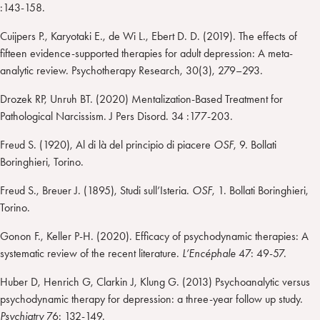
:143-158.
Cuijpers P., Karyotaki E., de Wi L., Ebert D. D. (2019). The effects of
fifteen evidence-supported therapies for adult depression: A meta-
analytic review. Psychotherapy Research, 30(3), 279–293.
Drozek RP, Unruh BT. (2020) Mentalization-Based Treatment for
Pathological Narcissism. J Pers Disord. 34 :177-203.
Freud S. (1920), Al di là del principio di piacere
OSF
, 9. Bollati
Boringhieri, Torino.
Freud S., Breuer J. (1895), Studi sull’Isteria.
OSF
, 1. Bollati Boringhieri,
Torino.
Gonon F., Keller P-H. (2020). Efficacy of psychodynamic therapies: A
systematic review of the recent literature.
L’Encéphale
47: 49-57.
Huber D, Henrich G, Clarkin J, Klung G. (2013) Psychoanalytic versus
psychodynamic therapy for depression: a three-year follow up study.
Psychiatry
76: 132-149.