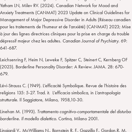
Yatham LN, Milev RV. (2024). Canadian Network for Mood and
Anxiety Treatments (CANMAT) 2023 Update on Clinical Guidelines for
Management of Major Depressive Disorder in Adults (Réseau canadien
pour les traitements de l’humeur et de l’anxiété) (CANMAT) 2023; Mise
à jour des lignes directrices cliniques pour la prise en charge du trouble
dépressif majeur chez les adultes.
Canadian Journal of Psychiatry
. 69:
641-687.
Leichsenring F, Heim N, Leweke F, Spitzer C, Steinert C, Kernberg OF
(2023). Borderline Personality Disorder: A Review. JAMA. 28: 670-
679.
Lévi-Strauss C. (1949). L’efficacité Symbolique. Revue de l’histoire des
religions 135: 5-27. Trad. it. L’efficacia simbolica, in
L’antropologia
strutturale
. Il Saggiatore, Milano, 1958,10-30.
Linehan M. (1993).
Trattamento cognitivo-comportamentale del disturbo
borderline. Il modello dialettico.
Cortina, Milano 2001.
Lingiardi V., McWilliams N., Bornstein R. F., Gazzillo F., Gordon,R. M.