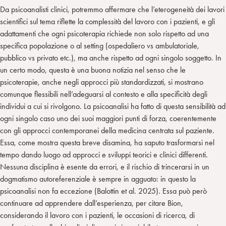
Da psicoanalisti clinici, potremmo affermare che l’eterogeneità dei lavori
scientifici sul tema riflette la complessità del lavoro con i pazienti, e gli
adattamenti che ogni psicoterapia richiede non solo rispetto ad una
specifica popolazione o al setting (ospedaliero vs ambulatoriale,
pubblico vs privato etc.), ma anche rispetto ad ogni singolo soggetto. In
un certo modo, questa è una buona notizia nel senso che le
psicoterapie, anche negli approcci più standardizzati, si mostrano
comunque flessibili nell’adeguarsi al contesto e alla specificità degli
individui a cui si rivolgono. La psicoanalisi ha fatto di questa sensibilità ad
ogni singolo caso uno dei suoi maggiori punti di forza, coerentemente
con gli approcci contemporanei della medicina centrata sul paziente.
Essa, come mostra questa breve disamina, ha saputo trasformarsi nel
tempo dando luogo ad approcci e sviluppi teorici e clinici differenti.
Nessuna disciplina è esente da errori, e il rischio di trincerarsi in un
dogmatismo autoreferenziale è sempre in agguato: in questo la
psicoanalisi non fa eccezione (Balottin et al. 2025). Essa può però
continuare ad apprendere dall’esperienza, per citare Bion,
considerando il lavoro con i pazienti, le occasioni di ricerca, di