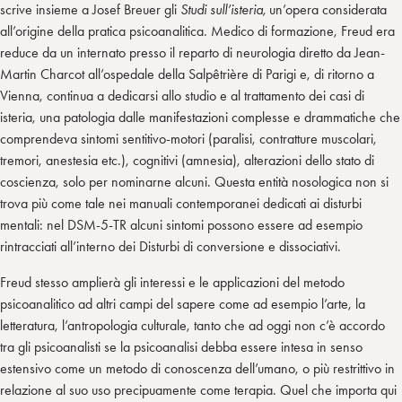
scrive insieme a Josef Breuer gli
Studi sull’isteria,
un’opera considerata
all’origine della pratica psicoanalitica. Medico di formazione, Freud era
reduce da un internato presso il reparto di neurologia diretto da Jean-
Martin Charcot all’ospedale della Salpêtrière di Parigi e, di ritorno a
Vienna, continua a dedicarsi allo studio e al trattamento dei casi di
isteria, una patologia dalle manifestazioni complesse e drammatiche che
comprendeva sintomi sentitivo-motori (paralisi, contratture muscolari,
tremori, anestesia etc.), cognitivi (amnesia), alterazioni dello stato di
coscienza, solo per nominarne alcuni. Questa entità nosologica non si
trova più come tale nei manuali contemporanei dedicati ai disturbi
mentali: nel DSM-5-TR alcuni sintomi possono essere ad esempio
rintracciati all’interno dei Disturbi di conversione e dissociativi.
Freud stesso amplierà gli interessi e le applicazioni del metodo
psicoanalitico ad altri campi del sapere come ad esempio l’arte, la
letteratura, l’antropologia culturale, tanto che ad oggi non c’è accordo
tra gli psicoanalisti se la psicoanalisi debba essere intesa in senso
estensivo come un metodo di conoscenza dell’umano, o più restrittivo in
relazione al suo uso precipuamente come terapia. Quel che importa qui