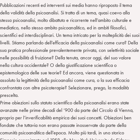
Pubblicazioni recenti ed interventi sui media hanno riproposto il tema
della validità della psicoanalisi. Si tratta di un tema, quasi coevo alla
stessa psicoanalisi, molto dibattuto e ricorrente nell’ambito culturale e
mediatico, nello stesso ambito psicoanalitico, ed in ambiti filosofici,
scientifici ed interdisciplinari. Un tema intricato per la molteplicità dei suoi
livelli. Stiamo parlando dell’efficacia della psicoanalisi come cura? Della
sua pratica professionale prevalentemente privata, con selettività sociale
nelle possibilità di fruizione? Della tenuta, ancor oggi, del suo valore
nella cultura occidentale? O della giustificazione scientifica o
epistemologica delle sue teorie? Ed ancora, viene questionata in
assoluto la legittimità della psicoanalisi come cura, o la sua efficacia
confrontata con altre psicoterapie? Selezionare, prego, la modalità
prescelta.
Prime obiezioni sullo statuto scientifico della psicoanalisi erano state
avanzate nelle prime decadi del ‘900 da parte del Circolo di Vienna,
proprio per l’inverificabilità empirica dei suoi concetti. Obiezioni ben
fondate che tuttavia non erano passate inosservate da parte della
comunità psicoanalitica dell’epoca. Molto più tardi, in uno storico