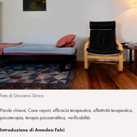
a
d
t
r
i
t
a
n
e
m
r
Foto di Giovanni Sinico
Parole chiave: Case report, efficacia terapeutica, effettività terapeutica,
psicoterapia, terapia psicoanalitica, verificabilità
Introduzione di Amedeo Falci