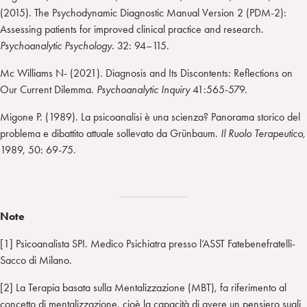
(2015). The Psychodynamic Diagnostic Manual Version 2 (PDM-2):
Assessing patients for improved clinical practice and research.
Psychoanalytic Psychology
.
32: 94–115.
Mc Williams N- (2021). Diagnosis and Its Discontents: Reflections on
Our Current Dilemma.
Psychoanalytic Inquiry
41:565-579.
Migone P. (1989). La psicoanalisi è una scienza? Panorama storico del
problema e dibattito attuale sollevato da Grünbaum.
Il Ruolo Terapeutico,
1989, 50: 69-75.
Note
[1] Psicoanalista SPI. Medico Psichiatra presso l’ASST Fatebenefratelli-
Sacco di Milano.
[2] La Terapia basata sulla Mentalizzazione (MBT), fa riferimento al
concetto di mentalizzazione, cioè la capacità di avere un pensiero sugli