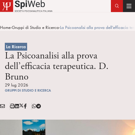
T
o
g
Home
Gruppi di Studio e Ricerca
La Psicoanalisi alla prova dell’efficacia te
>
>
g
l
e
La Ricerca
n
La Psicoanalisi alla prova
a
dell’efficacia terapeutica. D.
v
Bruno
i
g
29 lug 2026
a
GRUPPI DI STUDIO E RICERCA
t
i
E
S
L
X
F
T
Condividi:
o
M
t
i
/
B
e
n
A
a
n
T
l
I
m
k
w
e
L
p
e
i
g