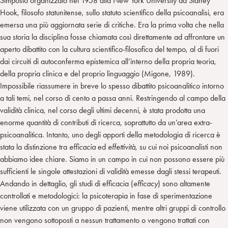
Simposio organizzato nel 1958 alla New York University da Sidney
Hook, filosofo statunitense, sullo statuto scientifico della psicoanalisi, era
emersa una più aggiornata serie di critiche. Era la prima volta che nella
sua storia la disciplina fosse chiamata così direttamente ad affrontare un
aperto dibattito con la cultura scientifico-filosofica del tempo, al di fuori
dai circuiti di autoconferma epistemica all’interno della propria teoria,
della propria clinica e del proprio linguaggio (Migone, 1989).
Impossibile riassumere in breve lo spesso dibattito psicoanalitico intorno
a tali temi, nel corso di cento a passa anni. Restringendo al campo della
validità clinica, nel corso degli ultimi decenni, è stata prodotta una
enorme quantità di contributi di ricerca, soprattutto da un’area extra-
psicoanalitica. Intanto, uno degli apporti della metodologia di ricerca è
stata la distinzione tra
efficacia
ed
effettività
, su cui noi psicoanalisti non
abbiamo idee chiare. Siamo in un campo in cui non possono essere più
sufficienti le singole attestazioni di validità emesse dagli stessi terapeuti.
Andando in dettaglio, gli studi di efficacia (
efficacy
) sono altamente
controllati e metodologici: la psicoterapia in fase di sperimentazione
viene utilizzata con un gruppo di pazienti, mentre altri gruppi di controllo
non vengono sottoposti a nessun trattamento o vengono trattati con