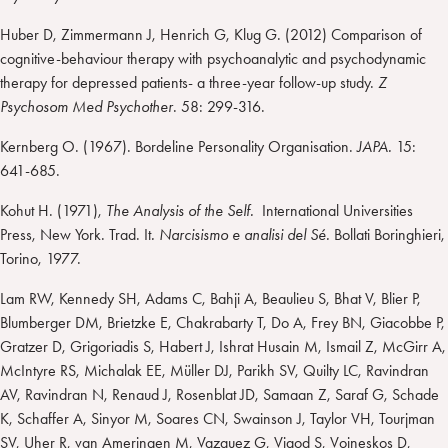
Huber D, Zimmermann J, Henrich G, Klug G. (2012) Comparison of
cognitive-behaviour therapy with psychoanalytic and psychodynamic
therapy for depressed patients- a three-year follow-up study.
Z
Psychosom Med Psychother
. 58: 299-316.
Kernberg O. (1967). Bordeline Personality Organisation.
JAPA.
15:
641-685.
Kohut H. (1971),
The Analysis of the Self.
International Universities
Press, New York. Trad. It
. Narcisismo e analisi del Sé.
Bollati Boringhieri,
Torino, 1977.
Lam RW, Kennedy SH, Adams C, Bahji A, Beaulieu S, Bhat V, Blier P,
Blumberger DM, Brietzke E, Chakrabarty T, Do A, Frey BN, Giacobbe P,
Gratzer D, Grigoriadis S, Habert J, Ishrat Husain M, Ismail Z, McGirr A,
McIntyre RS, Michalak EE, Müller DJ, Parikh SV, Quilty LC, Ravindran
AV, Ravindran N, Renaud J, Rosenblat JD, Samaan Z, Saraf G, Schade
K, Schaffer A, Sinyor M, Soares CN, Swainson J, Taylor VH, Tourjman
SV, Uher R, van Ameringen M, Vazquez G, Vigod S, Voineskos D,