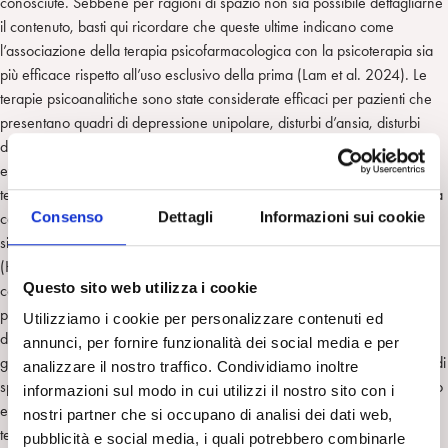
conosciute. Sebbene per ragioni di spazio non sia possibile dettagliarne
il contenuto, basti qui ricordare che queste ultime indicano come
l’associazione della terapia psicofarmacologica con la psicoterapia sia
più efficace rispetto all’uso esclusivo della prima (Lam et al. 2024). Le
terapie psicoanalitiche sono state considerate efficaci per pazienti che
presentano quadri di depressione unipolare, disturbi d’ansia, disturbi
della nutrizione e dell’alimentazione, disturbi di personalità, e gli studi di
evidenza di efficacia sono in continuo aumento: la psicoanalisi e le
terapie psicodinamiche in generale sono state comparate con la terapia
Consenso
Dettagli
Informazioni sui cookie
cognitivo comportamentale (CBT) in relazione all’efficacia a tre anni sui
sintomi depressivi, mostrando una maggiore efficacia a lungo termine
(Huber et al. 2012). Uno studio randomizzato e controllato che aveva
Questo sito web utilizza i cookie
come scopo di comparare l’efficacia tra terapia psicoanalitica e terapie
psicodinamiche nella depressione, conclude per una maggior efficacia
Utilizziamo i cookie per personalizzare contenuti ed
delle terapie psicoanalitiche a più sedute (Huber et al. 2013). In
annunci, per fornire funzionalità dei social media e per
generale tuttavia, gli studi randomizzati e controllati non sono in grado di
analizzare il nostro traffico. Condividiamo inoltre
spiegare sufficientemente perché alcuni trattamenti psicoterapici risultino
informazioni sul modo in cui utilizzi il nostro sito con i
efficaci per alcune persone e non per altre, e quali siano i fattori
nostri partner che si occupano di analisi dei dati web,
terapeutici comuni ai vari modelli di psicoterapia, per cui si invocano
pubblicità e social media, i quali potrebbero combinarle