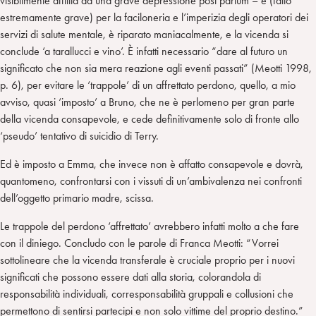
visibilmente afflitta da una grave depressione post partum – e (fatto
estremamente grave) per la faciloneria e l’imperizia degli operatori dei
servizi di salute mentale, è riparato maniacalmente, e la vicenda si
conclude ‘a tarallucci e vino’. È infatti necessario “dare al futuro un
significato che non sia mera reazione agli eventi passati” (Meotti 1998,
p. 6), per evitare le ‘trappole’ di un affrettato perdono, quello, a mio
avviso, quasi ‘imposto’ a Bruno, che ne è perlomeno per gran parte
della vicenda consapevole, e cede definitivamente solo di fronte allo
‘pseudo’ tentativo di suicidio di Terry.
Ed è imposto a Emma, che invece non è affatto consapevole e dovrà,
quantomeno, confrontarsi con i vissuti di un’ambivalenza nei confronti
dell’oggetto primario madre, scissa.
Le trappole del perdono ‘affrettato’ avrebbero infatti molto a che fare
con il diniego. Concludo con le parole di Franca Meotti: “Vorrei
sottolineare che la vicenda transferale è cruciale proprio per i nuovi
significati che possono essere dati alla storia, colorandola di
responsabilità individuali, corresponsabilità gruppali e collusioni che
permettono di sentirsi partecipi e non solo vittime del proprio destino.”