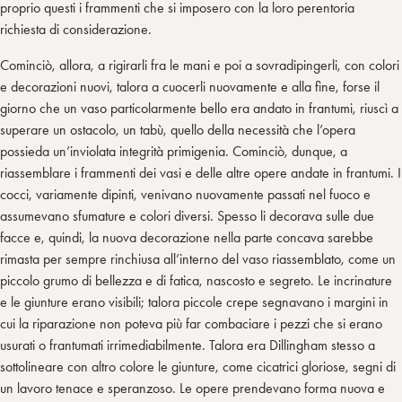
proprio questi i frammenti che si imposero con la loro perentoria
richiesta di considerazione.
Cominciò, allora, a rigirarli fra le mani e poi a sovradipingerli, con colori
e decorazioni nuovi, talora a cuocerli nuovamente e alla fine, forse il
giorno che un vaso particolarmente bello era andato in frantumi, riuscì a
superare un ostacolo, un tabù, quello della necessità che l’opera
possieda un’inviolata integrità primigenia. Cominciò, dunque, a
riassemblare i frammenti dei vasi e delle altre opere andate in frantumi. I
cocci, variamente dipinti, venivano nuovamente passati nel fuoco e
assumevano sfumature e colori diversi. Spesso li decorava sulle due
facce e, quindi, la nuova decorazione nella parte concava sarebbe
rimasta per sempre rinchiusa all’interno del vaso riassemblato, come un
piccolo grumo di bellezza e di fatica, nascosto e segreto. Le incrinature
e le giunture erano visibili; talora piccole crepe segnavano i margini in
cui la riparazione non poteva più far combaciare i pezzi che si erano
usurati o frantumati irrimediabilmente. Talora era Dillingham stesso a
sottolineare con altro colore le giunture, come cicatrici gloriose, segni di
un lavoro tenace e speranzoso. Le opere prendevano forma nuova e