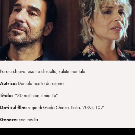
a
d
t
r
i
t
a
n
e
m
r
Parole chiave: esame di realtà, salute mentale
Autrice:
Daniela Scotto di Fasano
Titolo:
“30 notti con il mio Ex”
Dati sul film:
regia di Giudo Chiesa, Italia, 2025, 102’
Genere:
commedia