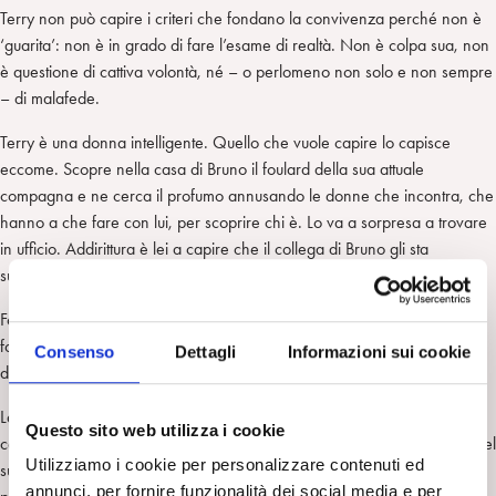
Terry non può capire i criteri che fondano la convivenza perché non è
‘guarita’: non è in grado di fare l’esame di realtà. Non è colpa sua, non
è questione di cattiva volontà, né – o perlomeno non solo e non sempre
– di malafede.
Terry è una donna intelligente. Quello che vuole capire lo capisce
eccome. Scopre nella casa di Bruno il foulard della sua attuale
compagna e ne cerca il profumo annusando le donne che incontra, che
hanno a che fare con lui, per scoprire chi è. Lo va a sorpresa a trovare
in ufficio. Addirittura è lei a capire che il collega di Bruno gli sta
subdolamente rubando i clienti a proprio vantaggio.
Forse semplicemente Terry necessitava ancora di supporto terapeutico;
forse il supporto familiare andava a sua volta sostenuto da professionisti
Consenso
Dettagli
Informazioni sui cookie
della salute mentale.
La mia critica riguarda il fatto che il film è un’operazione che non tratta
Questo sito web utilizza i cookie
con il dovuto rispetto la salute mentale e il disagio psicologico, il ruolo del
Utilizziamo i cookie per personalizzare contenuti ed
supporto familiare e la possibilità di dare e, quindi, per il paziente
annunci, per fornire funzionalità dei social media e per