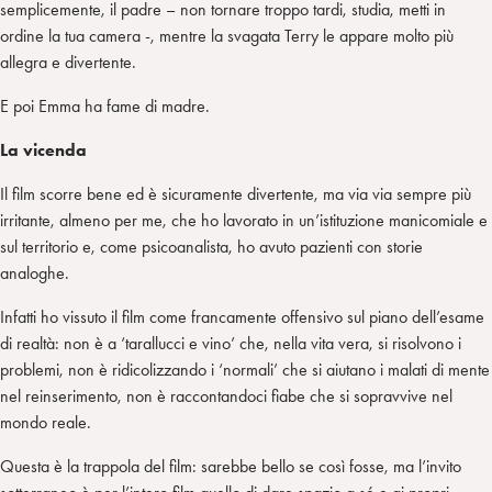
semplicemente, il padre – non tornare troppo tardi, studia, metti in
ordine la tua camera -, mentre la svagata Terry le appare molto più
allegra e divertente.
E poi Emma ha fame di madre.
La vicenda
Il film scorre bene ed è sicuramente divertente, ma via via sempre più
irritante, almeno per me, che ho lavorato in un’istituzione manicomiale e
sul territorio e, come psicoanalista, ho avuto pazienti con storie
analoghe.
Infatti ho vissuto il film come francamente offensivo sul piano dell’esame
di realtà: non è a ‘tarallucci e vino’ che, nella vita vera, si risolvono i
problemi, non è ridicolizzando i ‘normali’ che si aiutano i malati di mente
nel reinserimento, non è raccontandoci fiabe che si sopravvive nel
mondo reale.
Questa è la trappola del film: sarebbe bello se così fosse, ma l’invito