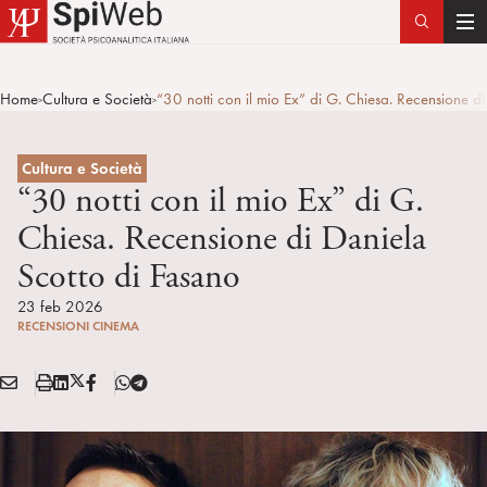
T
o
g
Home
Cultura e Società
“30 notti con il mio Ex” di G. Chiesa. Recensione d
>
>
g
l
e
Cultura e Società
n
“30 notti con il mio Ex” di G.
a
Chiesa. Recensione di Daniela
v
Scotto di Fasano
i
g
23 feb 2026
a
RECENSIONI CINEMA
t
i
E
S
L
X
F
T
Condividi:
o
M
t
i
/
B
e
n
A
a
n
T
l
I
m
k
w
e
L
p
e
i
g