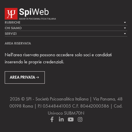
RUBRICHE
LA CURA
CHI SIAMO
LA SPI
SERVIZI
LA RICERCA
SPIPEDIA
TEAM DI SPIWEB
AREA RISERVATA
CULTURA E SOCIETÀ
CERCA UNO PSICOANALISTA
CONTATTI
Nell'area riservata possono accedere solo soci e candidati
MULTIMEDIA
ARCHIVIO STORICO
inserendo le proprie credenziali.
RIVISTE
AREA INTERNAZIONALE
CENTRI LOCALI DELLA SPI
PROSSIMI EVENTI
AREA PRIVATA
2026 © SPI - Società Psicoanalitica Italiana | Via Panama, 48
00198 Roma | P.I 05448441005 C.F. 80442000586 | Cod.
Univoco SUBM70N
F
L
Y
I
a
i
o
n