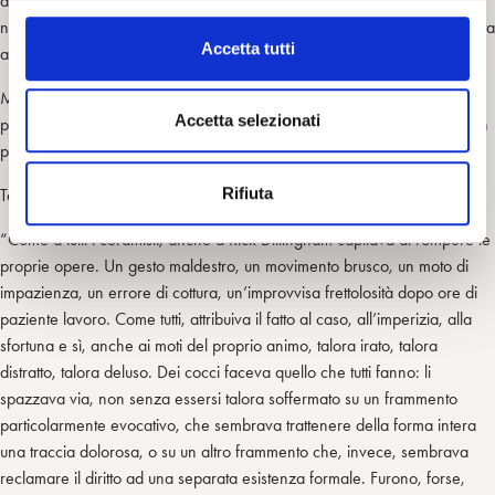
al MOMA di New York, il
kintsugi
è stato ‘scoperto’, per così dire, per
l
non buttare via oggetti rotti per caso; rotti per caso, non spaccati apposta
c
Accetta tutti
allo scopo di ripararli con il filo d’oro a evidenziarne i punti di sutura.
o
n
Metaforicamente parlando, ma, come psicoanalista, non posso non
s
Accetta selezionati
pormi questa domanda: Terry ripara ciò che intenzionalmente manda in
e
pezzi? Così la maternità? Così con il suo ex?
n
Rifiuta
Temo che non si possa aggirare tale questione.
s
o
“Come a tutti i ceramisti, anche a Rick Dillingham capitava di rompere le
proprie opere. Un gesto maldestro, un movimento brusco, un moto di
impazienza, un errore di cottura, un’improvvisa frettolosità dopo ore di
paziente lavoro. Come tutti, attribuiva il fatto al caso, all’imperizia, alla
sfortuna e sì, anche ai moti del proprio animo, talora irato, talora
distratto, talora deluso. Dei cocci faceva quello che tutti fanno: li
spazzava via, non senza essersi talora soffermato su un frammento
particolarmente evocativo, che sembrava trattenere della forma intera
una traccia dolorosa, o su un altro frammento che, invece, sembrava
reclamare il diritto ad una separata esistenza formale. Furono, forse,