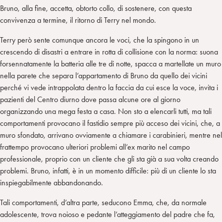
Bruno, alla fine, accetta, obtorto collo, di sostenere, con questa
convivenza a termine, il ritorno di Terry nel mondo.
Terry però sente comunque ancora le voci, che la spingono in un
crescendo di disastri a entrare in rotta di collisione con la norma: suona
forsennatamente la batteria alle tre di notte, spacca a martellate un muro
nella parete che separa l’appartamento di Bruno da quello dei vicini
perché vi vede intrappolata dentro la faccia da cui esce la voce, invita i
pazienti del Centro diurno dove passa alcune ore al giorno
organizzando una mega festa a casa. Non sto a elencarli tutti, ma tali
comportamenti provocano il fastidio sempre più acceso dei vicini, che, a
muro sfondato, arrivano ovviamente a chiamare i carabinieri, mentre nel
frattempo provocano ulteriori problemi all’ex marito nel campo
professionale, proprio con un cliente che gli sta già a sua volta creando
problemi. Bruno, infatti, è in un momento difficile: più di un cliente lo sta
inspiegabilmente abbandonando.
Tali comportamenti, d’altra parte, seducono Emma, che, da normale
adolescente, trova noioso e pedante l’atteggiamento del padre che fa,