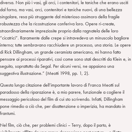
diversa. Non più i vasi, gli orci, i contenitori, le taniche che erano usciti
dal forno, ma vasi, orci, contenitori e taniche nuovi, di una bellezza
singolare, resa più struggente dal misterioso ossimoro della fragile
robustezza che la ricostruzione conferiva loro. Opere ri-create,
straordinariamente impreziosite proprio dalla ragnatela delle loro
“cicatrici”. Raramente dalle crepe si intravedeva un minuscolo bagliore
interno; tutte sembravano racchiudere un processo, una storia. Le opere
di Rick Dillingham, un grande ceramista americano, mi hanno fatto
pensare ai processi riparativi, così come sono stati descritti da Klein e, in
seguito, soprattutto da Segal. Per alcuni versi, ne appaiono una
suggestiva illustrazione.” (Meotti 1998, pp. 1, 2).
Questa lunga citazione dell’importante lavoro di Franca Meotti sul
paradosso della riparazione è, a mio parere, funzionale a cogliere il
messaggio pericoloso del film di cui sto scrivendo. Infatti, Dillingham
pone rimedio a ciò che, per disattenzione o imperizia, ha mandato in
frantumi.
Nel film, ciò che, per problemi clinici – Terry, dopo il parto, è