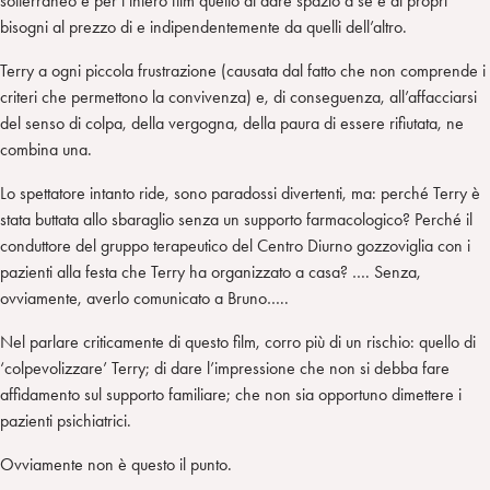
sotterraneo è per l’intero film quello di dare spazio a sé e ai propri
bisogni al prezzo di e indipendentemente da quelli dell’altro.
Terry a ogni piccola frustrazione (causata dal fatto che non comprende i
criteri che permettono la convivenza) e, di conseguenza, all’affacciarsi
del senso di colpa, della vergogna, della paura di essere rifiutata, ne
combina una.
Lo spettatore intanto ride, sono paradossi divertenti, ma: perché Terry è
stata buttata allo sbaraglio senza un supporto farmacologico? Perché il
conduttore del gruppo terapeutico del Centro Diurno gozzoviglia con i
pazienti alla festa che Terry ha organizzato a casa? …. Senza,
ovviamente, averlo comunicato a Bruno…..
Nel parlare criticamente di questo film, corro più di un rischio: quello di
‘colpevolizzare’ Terry; di dare l’impressione che non si debba fare
affidamento sul supporto familiare; che non sia opportuno dimettere i
pazienti psichiatrici.
Ovviamente non è questo il punto.