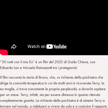
“30 notti con il mio Ex” è un film del 2025 di Guido Chiesa, con
Edoardo Leo e Micaela Ramazzotti tra i protagonisti.
Il film racconta la storia di Bruno, che, su richiesta della psichiatra che
dirige la comunità terapeutica in cui da molti anni è ricoverata Terry, la
ex moglie, si trova nonostante le proprie perplessità, a doverla ospitare
per un mese. Terry, infatti, sta per essere dimessa in quanto ritenuta
completamente guarita. La richiesta della psichiatra è di aiutare Terry a
tornare nel mondo, a riabituarsi a vivere da sola e a costruire il rapporto