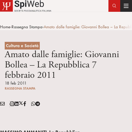
T
o
g
Home
Rassegna Stampa
Amato dalle famiglie: Giovanni Bollea – La Repub
>
>
g
l
e
Cultura e Società
n
Amato dalle famiglie: Giovanni
a
Bollea – La Repubblica 7
v
febbraio 2011
i
g
18 feb 2011
a
RASSEGNA STAMPA
t
i
E
S
L
X
F
T
Condividi:
o
M
t
i
/
B
e
n
A
a
n
T
l
I
m
k
w
e
L
p
e
i
g