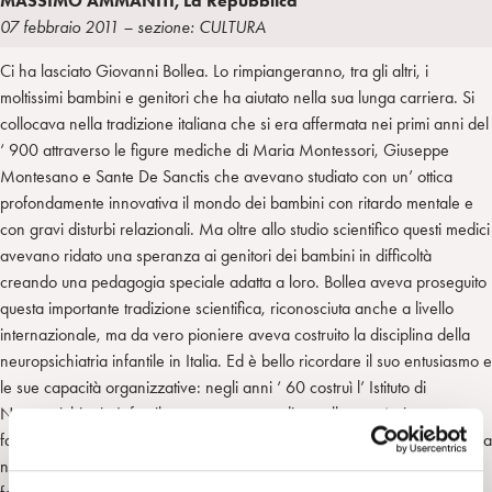
MASSIMO AMMANITI, La Repubblica
a
d
t
r
07 febbraio 2011 – sezione: CULTURA
i
t
a
Ci ha lasciato Giovanni Bollea. Lo rimpiangeranno, tra gli altri, i
n
e
m
moltissimi bambini e genitori che ha aiutato nella sua lunga carriera. Si
r
collocava nella tradizione italiana che si era affermata nei primi anni del
‘ 900 attraverso le figure mediche di Maria Montessori, Giuseppe
Montesano e Sante De Sanctis che avevano studiato con un’ ottica
profondamente innovativa il mondo dei bambini con ritardo mentale e
con gravi disturbi relazionali. Ma oltre allo studio scientifico questi medici
avevano ridato una speranza ai genitori dei bambini in difficoltà
creando una pedagogia speciale adatta a loro. Bollea aveva proseguito
questa importante tradizione scientifica, riconosciuta anche a livello
internazionale, ma da vero pioniere aveva costruito la disciplina della
neuropsichiatria infantile in Italia. Ed è bello ricordare il suo entusiasmo e
le sue capacità organizzative: negli anni ‘ 60 costruì l’ Istituto di
Neuropsichiatria Infantile, un vero centro di eccellenza. Arrivavano
famiglie da tutta Italia per sentire il suo parere e le sue indicazioni: Bollea
non rinunciava mai a farsi capire dai genitori e dai bambini ritenendo