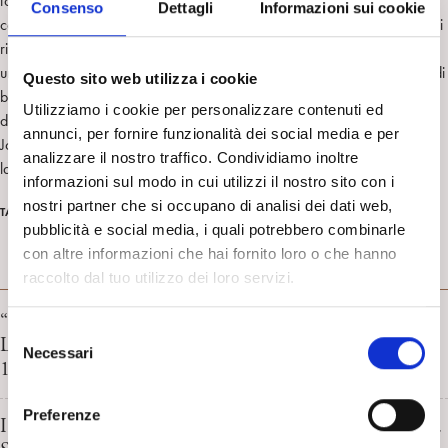
fondamentale per ogni trattamento la loro comprensione e la loro
Consenso
Dettagli
Informazioni sui cookie
collaborazione. Ricordo ancora la sua figura in camice bianco mentre si
rivolgeva ai genitori dicendo "mi spiego ?". Ma Bollea non era soltanto
uno studioso ma anche un uomo profondamente impegnato nelle grandi
Questo sito web utilizza i cookie
battaglie per i diritti civili e per il miglioramento delle condizioni di vita
Utilizziamo i cookie per personalizzare contenuti ed
delle famiglie e dei bambini. La pensava come lo psicoanalista inglese
annunci, per fornire funzionalità dei social media e per
John Bowlby: se vuoi aiutare un bambino devi in primo luogo sostenere
analizzare il nostro traffico. Condividiamo inoltre
la famiglia. Anche per questo è stato così amato."
informazioni sul modo in cui utilizzi il nostro sito con i
nostri partner che si occupano di analisi dei dati web,
rassegna stampa italiana
TAG
pubblicità e social media, i quali potrebbero combinarle
con altre informazioni che hai fornito loro o che hanno
RASSEGNA STAMPA
raccolto dal tuo utilizzo dei loro servizi.
“Curare la salute mentale prima che sia violenza”
S
L’Intervento di Luca Nicoli. La Gazzetta di Modena,
Necessari
e
18/05/2026
l
e
Preferenze
I ragazzi nella rete diagnostica del ADHD e dell’autismo.
z