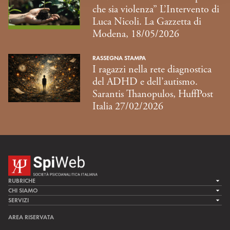
che sia violenza” L’Intervento di
Luca Nicoli. La Gazzetta di
Modena, 18/05/2026
RASSEGNA STAMPA
I ragazzi nella rete diagnostica
del ADHD e dell’autismo.
Sarantis Thanopulos, HuffPost
Italia 27/02/2026
RUBRICHE
LA CURA
CHI SIAMO
LA SPI
SERVIZI
LA RICERCA
SPIPEDIA
TEAM DI SPIWEB
AREA RISERVATA
CULTURA E SOCIETÀ
CERCA UNO PSICOANALISTA