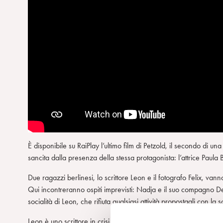
È disponibile su RaiPlay l’ultimo film di Petzold, il secondo di un
sancita dalla presenza della stessa protagonista: l’attrice Paula 
Due ragazzi berlinesi, lo scrittore Leon e il fotografo Felix, van
Qui incontreranno ospiti imprevisti: Nadja e il suo compagno Devi
socialità di Leon, che rifiuta qualsiasi attività propostagli con la 
Leon è uno scrittore in crisi, depresso e ritirato dalla vita, che gi