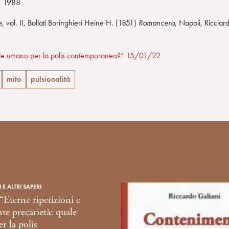
i, 1988
e
, vol. II, Bollati Boringhieri Heine H. (1851)
Romancero
, Napoli, Ricciard
quale umano per la polis contemporanea?” 15/01/22
mito
pulsionalità
 E ALTRI SAPERI
Eterne ripetizioni e
te precarietà: quale
 la polis