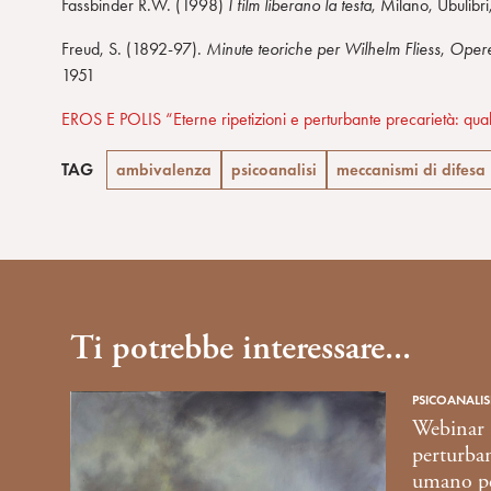
Fassbinder R.W. (1998)
I film liberano la testa
, Milano, Ubulibr
Freud, S. (1892-97).
Minute teoriche per Wilhelm Fliess
,
Oper
1951
EROS E POLIS “Eterne ripetizioni e perturbante precarietà: 
TAG
ambivalenza
psicoanalisi
meccanismi di difesa
Ti potrebbe interessare...
PSICOANALISI
Webinar “
perturban
umano per