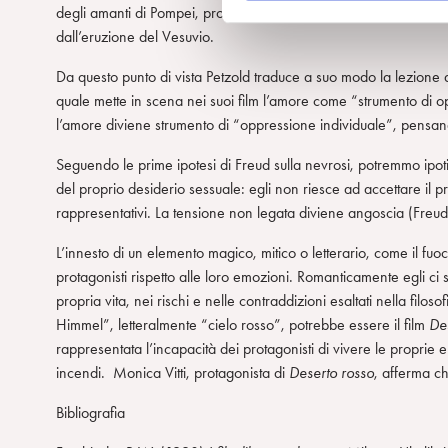
degli amanti di Pompei, probabilmente sorpresi dal loro destino 
e
dall’eruzione del Vesuvio.
d
e
Da questo punto di vista Petzold traduce a suo modo la lezione
l
quale mette in scena nei suoi film l’amore come “strumento di 
c
l’amore diviene strumento di “oppressione individuale”, pensando
o
Seguendo le prime ipotesi di Freud sulla nevrosi, potremmo ipoti
n
del proprio desiderio sessuale: egli non riesce ad accettare il pr
s
rappresentativi. La tensione non legata diviene angoscia (Freu
e
n
L’innesto di un elemento magico, mitico o letterario, come il fuo
s
protagonisti rispetto alle loro emozioni. Romanticamente egli ci
o
propria vita, nei rischi e nelle contraddizioni esaltati nella filoso
Himmel”, letteralmente “cielo rosso”, potrebbe essere il film
De
rappresentata l’incapacità dei protagonisti di vivere le proprie 
incendi. Monica Vitti, protagonista di
Deserto rosso
, afferma ch
Bibliografia