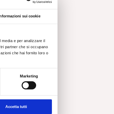
id
Informazioni sui cookie
,
l media e per analizzare il
ostri partner che si occupano
azioni che hai fornito loro o
ta.
he
Marketing
a
i
Accetta tutti
m