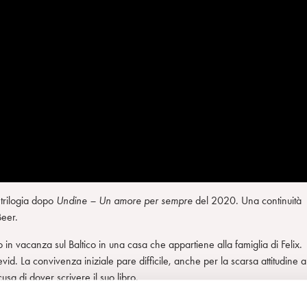
a trilogia dopo
Undine – Un amore per sempre
del 2020. Una continuità
Beer.
no in vacanza sul Baltico in una casa che appartiene alla famiglia di Felix.
d. La convivenza iniziale pare difficile, anche per la scarsa attitudine a
scusa di dover scrivere il suo libro.
ustifica la propria inettitudine con un narcisismo intellettuale del quale egli