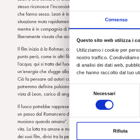
stesso riconosce l’inconsistenza. Di notte lui e Felix, come due
che fanno sesso. Leon è innervosito da tutto ciò che riguarda l’e
Consenso
situazione muta rapidamente: Felix si fidanza con Devid e Leon l
mentre è in compagnia di Nadja, dalla quale sfugge perché no
liberamente vissuta che acquista per Leon tratti inquietanti, ri
Questo sito web utilizza i c
Il film inizia
à la
Rohmer
, con una felice spontaneità nei dialoghi
Utilizziamo i cookie per perso
punto però, come in altri film di Petzold, interviene un elemento
nostro traffico. Condividiamo 
l’acqua, qui si tratta del fuoco degli incendi che devastano le z
di analisi dei dati web, pubbl
un’energia che sfugge alla rappresentazione, sono attraversate da
che hanno raccolto dal tuo uti
Ciò fa pensare ad autori come David Lynch o al Tarkovskij di St
potremmo definire pulsionale. Petzold introduce lo spettatore in 
S
Necessari
vista di Leon, carico di angoscia.
e
l
Il fuoco potrebbe rappresentare classicamente la forza brucian
e
un passo dal
Romancero
di Heinrich Heine: “Il mio nome è Moh
z
muoiono quando amano”. È Leon a temere di morire d’amore, come
i
vita. La lotta tra amore e morte è un tema ricorrente nell’opera 
Rifiuta
o
dei suoi film, divisi tra la percezione del proprio desiderio e l’
n