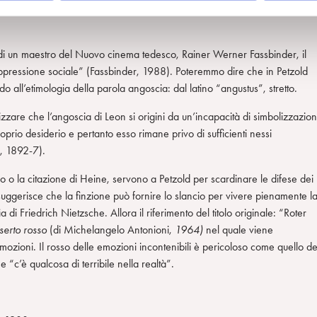
mortale durante un rapporto sessuale nel quale sono stati immortalati
 di un maestro del Nuovo cinema tedesco, Rainer Werner Fassbinder, il
oppressione sociale” (Fassbinder, 1988). Poteremmo dire che in Petzold
 all’etimologia della parola angoscia: dal latino “angustus”, stretto.
zzare che l’angoscia di Leon si origini da un’incapacità di simbolizzazio
oprio desiderio e pertanto esso rimane privo di sufficienti nessi
d, 1892-7).
co o la citazione di Heine, servono a Petzold per scardinare le difese dei
 suggerisce che la finzione può fornire lo slancio per vivere pienamente l
fia di Friedrich Nietzsche. Allora il riferimento del titolo originale: “Roter
serto rosso
(di Michelangelo Antonioni,
1964)
nel quale viene
emozioni. Il rosso delle emozioni incontenibili è pericoloso come quello de
e “c’è qualcosa di terribile nella realtà”.