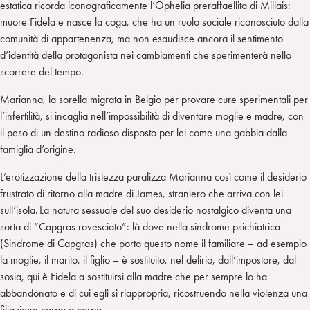
estatica ricorda iconograficamente l’Ophelia preraffaellita di Millais:
muore Fidela e nasce la coga, che ha un ruolo sociale riconosciuto dalla
comunità di appartenenza, ma non esaudisce ancora il sentimento
d’identità della protagonista nei cambiamenti che sperimenterà nello
scorrere del tempo.
Marianna, la sorella migrata in Belgio per provare cure sperimentali per
l’infertilità, si incaglia nell’impossibilità di diventare moglie e madre, con
il peso di un destino radioso disposto per lei come una gabbia dalla
famiglia d’origine.
L’erotizzazione della tristezza paralizza Marianna così come il desiderio
frustrato di ritorno alla madre di James, straniero che arriva con lei
sull’isola. La natura sessuale del suo desiderio nostalgico diventa una
sorta di “Capgras rovesciato”: là dove nella sindrome psichiatrica
(Sindrome di Capgras) che porta questo nome il familiare – ad esempio
la moglie, il marito, il figlio – è sostituito, nel delirio, dall’impostore, dal
sosia, qui è Fidela a sostituirsi alla madre che per sempre lo ha
abbandonato e di cui egli si riappropria, ricostruendo nella violenza una
filiazione corpo a corpo.