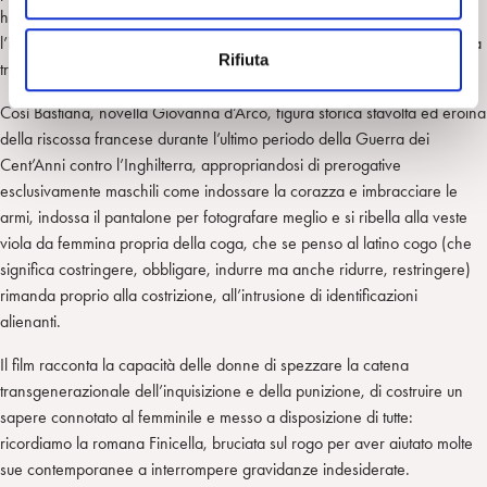
e
hanno né scrittoio, né biblioteca, ma le loro conoscenze, come
n
l’insegnamento a Roma di Giovanna dimostra, era diffuso mediante una
Rifiuta
s
tradizione verbale” che certo metteva in scacco la societas christiana.
o
Così Bastiana, novella Giovanna d’Arco, figura storica stavolta ed eroina
della riscossa francese durante l’ultimo periodo della Guerra dei
Cent’Anni contro l’Inghilterra, appropriandosi di prerogative
esclusivamente maschili come indossare la corazza e imbracciare le
armi, indossa il pantalone per fotografare meglio e si ribella alla veste
viola da femmina propria della coga, che se penso al latino cogo (che
significa costringere, obbligare, indurre ma anche ridurre, restringere)
rimanda proprio alla costrizione, all’intrusione di identificazioni
alienanti.
Il film racconta la capacità delle donne di spezzare la catena
transgenerazionale dell’inquisizione e della punizione, di costruire un
sapere connotato al femminile e messo a disposizione di tutte:
ricordiamo la romana Finicella, bruciata sul rogo per aver aiutato molte
sue contemporanee a interrompere gravidanze indesiderate.