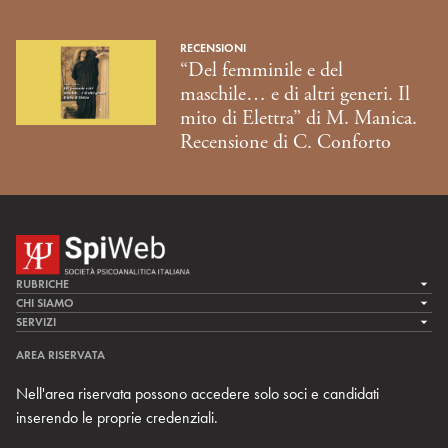
RECENSIONI
“Del femminile e del
maschile… e di altri generi. Il
mito di Elettra” di M. Manica.
Recensione di C. Conforto
RUBRICHE
LA CURA
CHI SIAMO
LA SPI
SERVIZI
LA RICERCA
SPIPEDIA
TEAM DI SPIWEB
AREA RISERVATA
CULTURA E SOCIETÀ
CERCA UNO PSICOANALISTA
CONTATTI
Nell'area riservata possono accedere solo soci e candidati
MULTIMEDIA
ARCHIVIO STORICO
inserendo le proprie credenziali.
RIVISTE
AREA INTERNAZIONALE
CENTRI LOCALI DELLA SPI