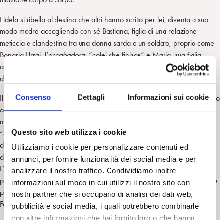
Fidela si ribella al destino che altri hanno scritto per lei, diventa a suo
modo madre accogliendo con sé Bastiana, figlia di una relazione
meticcia e clandestina tra una donna sarda e un soldato, proprio come
Bonaria Urrai, l’
accabadora
, “colei che finisce” e Maria, sua figlia
adottiva o “fill’e anima” ovvero “figlia dell’anima”, le protagoniste
dell’omonimo romanzo di Michela Murgia (2009).
Consenso
Dettagli
Informazioni sui cookie
Il titolo “La terra delle donne” è un omaggio “al potere ancestrale legato
al mondo del femminino” afferma la regista Marisa Vallone nel 2023
nel corso di un’intervista per la Fondazione Sardegna Film Commission
Questo sito web utilizza i cookie
“da qui però scaturiscono altre riflessioni di tipo socio-culturale sulla
definizione del ruolo della donna, tutt’oggi martoriato dalle aspettative
Utilizziamo i cookie per personalizzare contenuti ed
degli altri, dalla misoginia e dalla violenza più o meno esplicita”[1] .
annunci, per fornire funzionalità dei social media e per
L’intervista inserita nel sito del film, non più consultabile, per la sua
analizzare il nostro traffico. Condividiamo inoltre
promozione è stata poi ripresa da vari siti che raccontano il film e nasce
informazioni sul modo in cui utilizzi il nostro sito con i
per la sua promozione, non si può meglio datare ma è sul sito della
nostri partner che si occupano di analisi dei dati web,
Fondazione).
pubblicità e social media, i quali potrebbero combinarle
con altre informazioni che hai fornito loro o che hanno