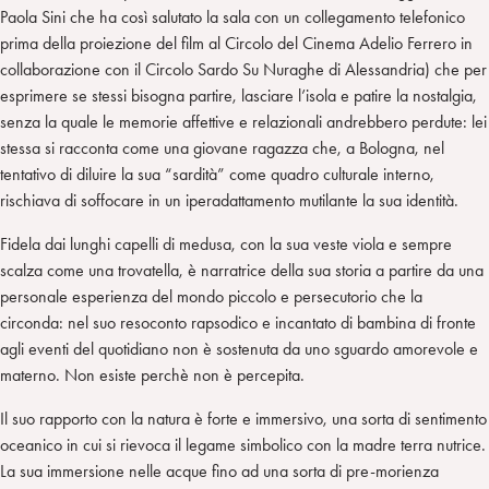
Paola Sini che ha così salutato la sala con un collegamento telefonico
prima della proiezione del film al Circolo del Cinema Adelio Ferrero in
collaborazione con il Circolo Sardo Su Nuraghe di Alessandria) che per
esprimere se stessi bisogna partire, lasciare l’isola e patire la nostalgia,
senza la quale le memorie affettive e relazionali andrebbero perdute: lei
stessa si racconta come una giovane ragazza che, a Bologna, nel
tentativo di diluire la sua “sardità” come quadro culturale interno,
rischiava di soffocare in un iperadattamento mutilante la sua identità.
Fidela dai lunghi capelli di medusa, con la sua veste viola e sempre
scalza come una trovatella, è narratrice della sua storia a partire da una
personale esperienza del mondo piccolo e persecutorio che la
circonda: nel suo resoconto rapsodico e incantato di bambina di fronte
agli eventi del quotidiano non è sostenuta da uno sguardo amorevole e
materno. Non esiste perchè non è percepita.
Il suo rapporto con la natura è forte e immersivo, una sorta di sentimento
oceanico in cui si rievoca il legame simbolico con la madre terra nutrice.
La sua immersione nelle acque fino ad una sorta di pre-morienza