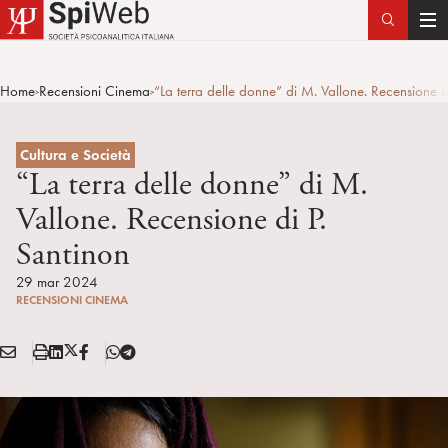
T
o
g
Home
Recensioni Cinema
“La terra delle donne” di M. Vallone. Recensione d
>
>
g
l
e
Cultura e Società
n
“La terra delle donne” di M.
a
Vallone. Recensione di P.
v
Santinon
i
g
29 mar 2024
a
RECENSIONI CINEMA
t
i
E
S
L
X
F
T
Condividi:
o
M
t
i
/
B
e
n
A
a
n
T
l
I
m
k
w
e
L
p
e
i
g