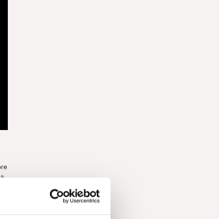
ore
”?
na