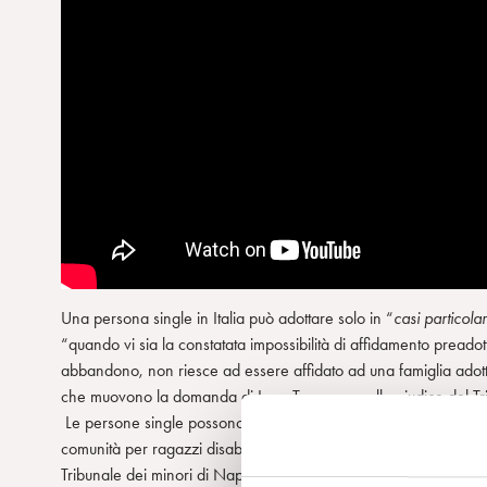
Una persona single in Italia può adottare solo in “
casi particolar
“quando vi sia la constatata impossibilità di affidamento preadott
abbandono, non riesce ad essere affidato ad una famiglia adottiv
che muovono la domanda di Luca Trapanese alla giudice del Tri
Le persone single possono adottare “
gli scarti
” come dice Luca, 
comunità per ragazzi disabili senza genitori, “Il borgo Sociale
Tribunale dei minori di Napoli per l’affido di Alba, la bimba che