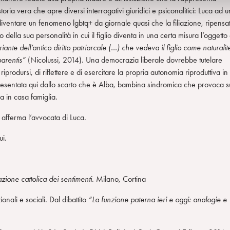
toria vera che apre diversi interrogativi giuridici e psiconalitici: Luca ad u
 diventare un fenomeno lgbtq+ da giornale quasi che la filiazione, ripensa
tto della sua personalità in cui il figlio diventa in una certa misura l’oggetto
ante dell’antico diritto patriarcale (…) che vedeva il figlio come naturalit
parentis”
(Nicolussi, 2014). Una democrazia liberale dovrebbe tutelare
prodursi, di riflettere e di esercitare la propria autonomia riproduttiva in
resentata qui dallo scarto che è Alba, bambina sindromica che provoca s
na in casa famiglia.
 afferma l’avvocata di Luca.
ui.
zione cattolica dei sentimenti.
Milano, Cortina
ionali e sociali. Dal dibattito
“La funzione paterna ieri e oggi: analogie e