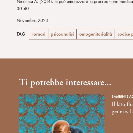
Nicolussi A. (2014). Si può umanizzare la procreazione medical
30-40
Novembre 2023
TAG
Fornari
psicoanalisi
omogenitorialità
codice 
Ti potrebbe interessare...
BAMBINI E A
Il lato fl
genere. 