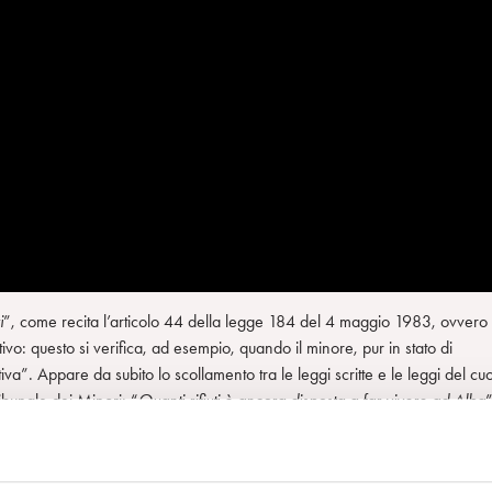
i
”, come recita l’articolo 44 della legge 184 del 4 maggio 1983, ovvero
ivo: questo si verifica, ad esempio, quando il minore, pur in stato di
a”. Appare da subito lo scollamento tra le leggi scritte e le leggi del cu
bunale dei Minori: “
Quanti rifiuti è ancora disposta a far vivere ad Alba
il protagonista di questa storia, che con gli ultimi ci lavora e ci vive in u
”. Luca riceve la chiamata, la sua seconda dopo quella vocazionale, dal
 ha visto sorgere l’alba di pesca e zucchero tra le braccia dell’infermiera