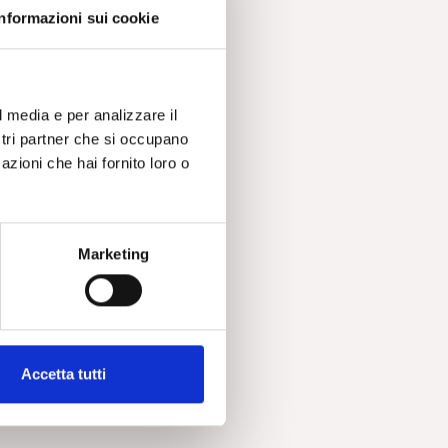
Informazioni sui cookie
a
l media e per analizzare il
ne
ostri partner che si occupano
zzo
azioni che hai fornito loro o
un
Marketing
e
Accetta tutti
,