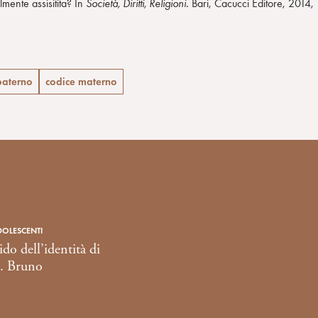
mente assisitita? In
Società, Diritti, Religioni.
Bari, Cacucci Editore, 2014,
paterno
codice materno
DOLESCENTI
uido dell’identità di
L. Bruno