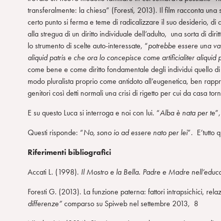
d
transferalmente: la chiesa” (Foresti, 2013). Il film racconta una s
e
certo punto si ferma e teme di radicalizzare il suo desiderio, di
l
alla stregua di un diritto individuale dell’adulto, una sorta di diri
c
lo strumento di scelte auto-interessate, “
potrebbe essere una vari
o
aliquid patris e che ora lo concepisce come artificialiter aliquid 
n
come bene e come diritto fondamentale degli individui quello di ri
s
modo pluralista proprio come antidoto all’eugenetica, ben rapp
e
genitori così detti normali una crisi di rigetto per cui da casa tor
n
s
E su questo Luca si interroga e noi con lui. “
Alba è nata per te
”,
o
Questi risponde: “
No, sono io ad essere nato per lei
”. E’tutto q
Riferimenti bibliografici
Accati L. (1998).
Il Mostro e la Bella. Padre e Madre nell’educa
Foresti G. (2013). La funzione paterna: fattori intrapsichici, relaz
differenze”
comparso su Spiweb nel settembre 2013, 8