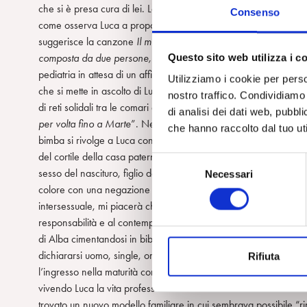
che si è presa cura di lei. La mamma l’ha partorita consegnan
Consenso
come osserva Luca a proposito dei limiti nell’adozione per quell
suggerisce la canzone
Il mio canto libero
di Battisti e Mogol, c
Questo sito web utilizza i c
composta da due persone, una mamma e un papà
” senza mett
pediatria in attesa di un affido che non c’è, e senza interroga
Utilizziamo i cookie per perso
che si mette in ascolto di Luca e lo sostiene, con l’esperienza 
nostro traffico. Condividiamo 
di reti solidali tra le comari del quartiere in cui abita, sostenuta d
di analisi dei dati web, pubbl
per volta fino a Marte
”. Nel dialogo alla finestra del reparto d
che hanno raccolto dal tuo uti
bimba si rivolge a Luca con candore e complicità, ricordandogli c
del cortile della casa paterna, è lo sfondo per il dialogo tra Luca
S
sesso del nascituro, figlio del fratello: in una spettacolarizz
Necessari
e
colore con una negazione degli aspetti ambivalenti e mortiferi 
l
intersessuale, mi piacerà che nasca?). Luca come padre sociale
e
responsabilità e al contempo vorrebbe essere dalla Legge rico
z
di Alba cimentandosi in biberon e prima febbre. Luca, in dialog
i
dichiararsi uomo, single, omosessuale, si riappropria di una biog
Rifiuta
o
l’ingresso nella maturità con le vicissitudini del lavoro e della
n
vivendo Luca la vita professionale come una missione in una comu
e
trovato un nuovo modello familiare in cui sembrava possibile “ri