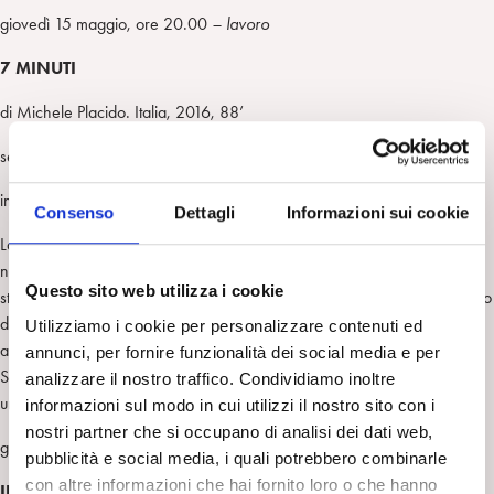
giovedì 15 maggio, ore 20.00
– lavoro
7 MINUTI
di Michele Placido. Italia, 2016, 88’
segue incontro con
Alexandro Fortunato
e
il regista
interviene
Valeria Condino
Consenso
Dettagli
Informazioni sui cookie
La proprietà di un’azienda tessile italiana passa a una multinazionale,
non sono previsti licenziamenti ad una condizione… Chiuse in una
Questo sito web utilizza i cookie
stanza come ne
La parola ai giurati
di Sidney Lumet, 11 donne dovranno
decidere il destino di tutta la fabbrica e si troveranno a confrontare
Utilizziamo i cookie per personalizzare contenuti ed
animatamente speranze, riflessioni e ricordi di vite diversissime.
annunci, per fornire funzionalità dei social media e per
Sostenuto da un cast strepitoso tutto al femminile, Placido porta in scena
analizzare il nostro traffico. Condividiamo inoltre
una potente riflessione sui diritti dei lavoratori.
informazioni sul modo in cui utilizzi il nostro sito con i
nostri partner che si occupano di analisi dei dati web,
giovedì 22 maggio, ore 20.00 –
bullismo
pubblicità e social media, i quali potrebbero combinarle
con altre informazioni che hai fornito loro o che hanno
IL RAGAZZO DAI PANTALONI ROSA