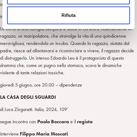
e
segue incontro con
Alessandra Balloni
e il
regista
n
Rifiuta
interviene
Alice Piacentini
s
o
La storia di una famiglia semplice e felice in cui entra violentemente un
ragazzo, un manipolatore, che stravolge la vita di una quindicenne
meravigliosa, rendendola un incubo. Quando la ragazza, aiutata dal
padre, riesce ad allontanarsi e ricominciare a vivere, il ragazzo decide
di distruggerla. Un intenso Edoardo Leo è il protagonista di questo
dramma che, come un pugno nello stomaco, scava le dinamiche
violente di tante relazioni tossiche.
giovedì 5 giugno, ore 20.00
– dipendenze
LA CASA DEGLI SGUARDI
di Luca Zingaretti. Italia, 2024, 109’
segue incontro con
Paolo Boccara
e il
regista
interviene
Filippo Maria Moscati