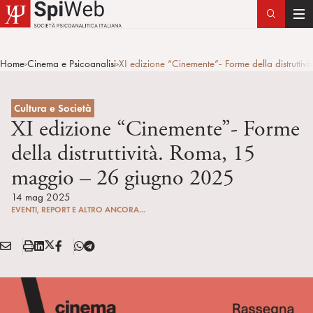
T
o
g
Home
Cinema e Psicoanalisi
XI edizione “Cinemente”- Forme della distrutt
>
>
g
l
e
Cultura e Società
n
XI edizione “Cinemente”- Forme
a
della distruttività. Roma, 15
v
maggio – 26 giugno 2025
i
g
14 mag 2025
a
EVENTI, REPORT E ALTRO ANCORA...
t
i
E
S
L
X
F
T
Condividi:
o
M
t
i
/
B
e
n
A
a
n
T
l
I
m
k
w
e
L
p
e
i
g