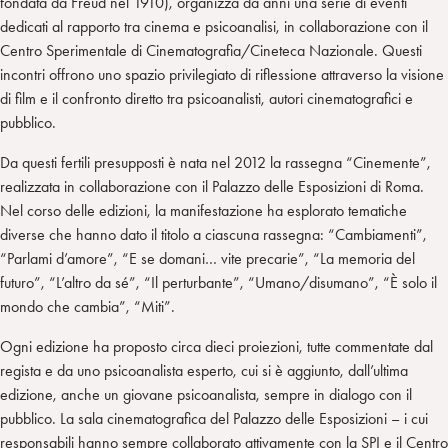
fondata da Freud nel 1910), organizza da anni una serie di eventi
dedicati al rapporto tra cinema e psicoanalisi, in collaborazione con il
Centro Sperimentale di Cinematografia/Cineteca Nazionale. Questi
incontri offrono uno spazio privilegiato di riflessione attraverso la visione
di film e il confronto diretto tra psicoanalisti, autori cinematografici e
pubblico.
Da questi fertili presupposti è nata nel 2012 la rassegna “Cinemente”,
realizzata in collaborazione con il Palazzo delle Esposizioni di Roma.
Nel corso delle edizioni, la manifestazione ha esplorato tematiche
diverse che hanno dato il titolo a ciascuna rassegna: “Cambiamenti”,
“Parlami d’amore”, “E se domani… vite precarie”, “La memoria del
futuro”, “L’altro da sé”, “Il perturbante”, “Umano/disumano”, “È solo il
mondo che cambia”, “Miti”.
Ogni edizione ha proposto circa dieci proiezioni, tutte commentate dal
regista e da uno psicoanalista esperto, cui si è aggiunto, dall’ultima
edizione, anche un giovane psicoanalista, sempre in dialogo con il
pubblico. La sala cinematografica del Palazzo delle Esposizioni – i cui
responsabili hanno sempre collaborato attivamente con la SPI e il Centro