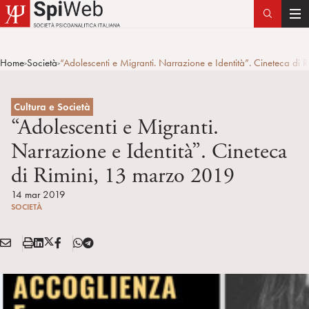
T
o
g
Home
Società
“Adolescenti e Migranti. Narrazione e Identità”. Cineteca di
>
>
g
l
e
Cultura e Società
n
“Adolescenti e Migranti.
a
Narrazione e Identità”. Cineteca
v
di Rimini, 13 marzo 2019
i
g
14 mar 2019
a
SOCIETÀ
t
i
E
S
L
X
F
T
Condividi:
o
M
t
i
/
B
e
n
A
a
n
T
l
I
m
k
w
e
L
p
e
i
g