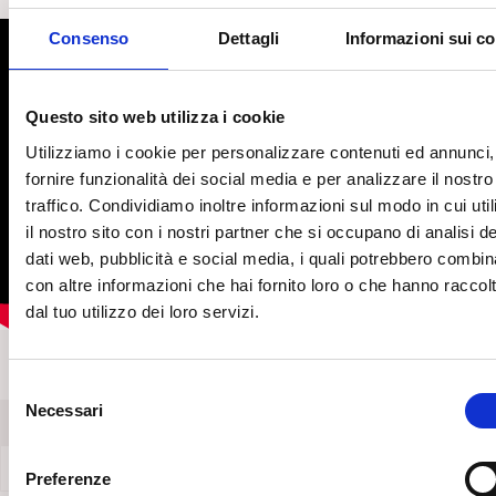
Consenso
Dettagli
Informazioni sui c
Questo sito web utilizza i cookie
Utilizziamo i cookie per personalizzare contenuti ed annunci,
fornire funzionalità dei social media e per analizzare il nostro
traffico. Condividiamo inoltre informazioni sul modo in cui util
il nostro sito con i nostri partner che si occupano di analisi de
dati web, pubblicità e social media, i quali potrebbero combin
con altre informazioni che hai fornito loro o che hanno raccol
dal tuo utilizzo dei loro servizi.
S
Necessari
e
Allegati
l
“Adolescenti e Migranti. Narrazione e Identità”. Report di Cinzia Ca
e
Preferenze
z