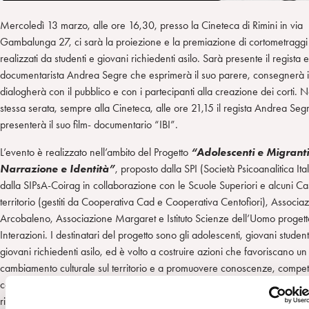
Mercoledì 13 marzo, alle ore 16,30, presso la Cineteca di Rimini in via
Gambalunga 27, ci sarà la proiezione e la premiazione di cortometraggi
realizzati da studenti e giovani richiedenti asilo. Sarà presente il regista e
documentarista Andrea Segre che esprimerà il suo parere, consegnerà i
dialogherà con il pubblico e con i partecipanti alla creazione dei corti. N
stessa serata, sempre alla Cineteca, alle ore 21,15 il regista Andrea Seg
presenterà il suo film- documentario “IBI”.
L’evento è realizzato nell’ambito del Progetto
“Adolescenti e Migranti
Narrazione e Identità”
, proposto dalla SPI (Società Psicoanalitica Ita
dalla SIPsA-Coirag in collaborazione con le Scuole Superiori e alcuni Ca
territorio (gestiti da Cooperativa Cad e Cooperativa Centofiori), Associa
Arcobaleno, Associazione Margaret e Istituto Scienze dell’Uomo progett
Interazioni. I destinatari del progetto sono gli adolescenti, giovani student
giovani richiedenti asilo, ed è volto a costruire azioni che favoriscano un
cambiamento culturale sul territorio e a promuovere conoscenze, compe
comportamenti adeguati a sostenere una convivenza civile e intercultural
rispetto dell’Altro.