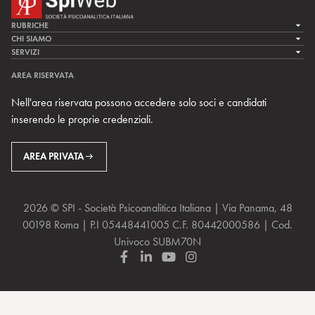
RUBRICHE
LA CURA
CHI SIAMO
LA SPI
SERVIZI
LA RICERCA
SPIPEDIA
TEAM DI SPIWEB
AREA RISERVATA
CULTURA E SOCIETÀ
CERCA UNO PSICOANALISTA
CONTATTI
Nell'area riservata possono accedere solo soci e candidati
MULTIMEDIA
ARCHIVIO STORICO
inserendo le proprie credenziali.
RIVISTE
AREA INTERNAZIONALE
CENTRI LOCALI DELLA SPI
PROSSIMI EVENTI
AREA PRIVATA
2026 © SPI - Società Psicoanalitica Italiana | Via Panama, 48
00198 Roma | P.I 05448441005 C.F. 80442000586 | Cod.
Univoco SUBM70N
F
L
Y
I
a
i
o
n
c
n
u
s