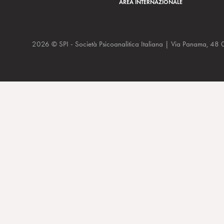
AREA INTERNAZIONALE
2026 © SPI - Società Psicoanalitica Italiana | Via Panam
Cinema e depressione