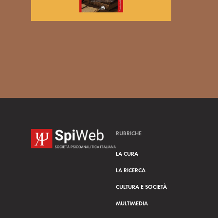
o
n
s
e
n
s
o
RUBRICHE
LA CURA
LA RICERCA
CULTURA E SOCIETÀ
MULTIMEDIA