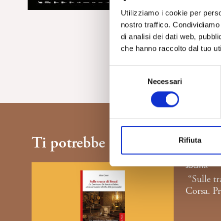
Utilizziamo i cookie per perso
nostro traffico. Condividiamo 
di analisi dei dati web, pubbl
che hanno raccolto dal tuo uti
S
Necessari
e
l
e
z
i
Ti potrebbe interessare...
Rifiuta
o
n
e
SOCIETÀ
“Sulle tr
d
Corsa. P
e
l
c