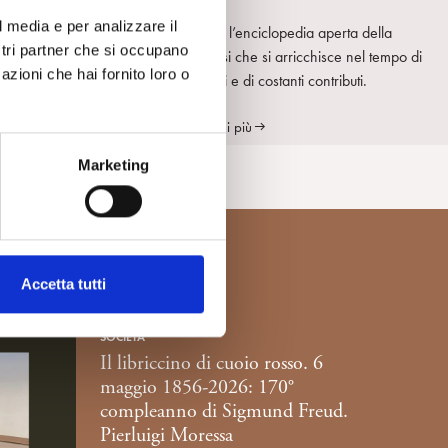
l media e per analizzare il
SpiPedia è l’enciclopedia aperta della
ostri partner che si occupano
psicoanalisi che si arricchisce nel tempo di
azioni che hai fornito loro o
nuove voci e di costanti contributi.
Scopri di più
Marketing
Accetta tutti
SOCIETÀ
Il libriccino di cuoio rosso. 6
maggio 1856-2026: 170°
compleanno di Sigmund Freud.
Pierluigi Moressa