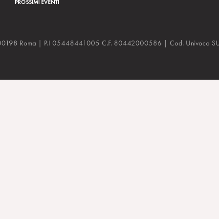
PROSSIMI EVENTI
a, 48 00198 Roma | P.I 05448441005 C.F. 80442000586 | Cod. Univoco