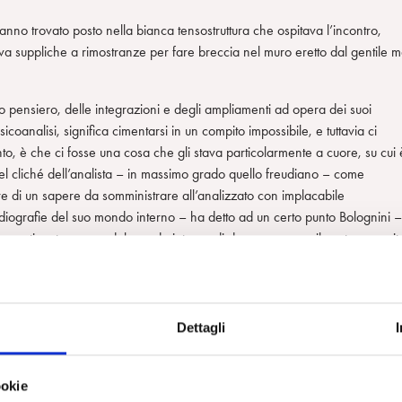
anno trovato posto nella bianca tensostruttura che ospitava l’incontro,
rnava suppliche a rimostranze per fare breccia nel muro eretto dal gentile 
o pensiero, delle integrazioni e degli ampliamenti ad opera dei suoi
icoanalisi, significa cimentarsi in un compito impossibile, e tuttavia ci
o, è che ci fosse una cosa che gli stava particolarmente a cuore, su cui 
 del cliché dell’analista – in massimo grado quello freudiano – come
re di un sapere da somministrare all’analizzato con implacabile
radiografie del suo mondo interno – ha detto ad un certo punto Bolognini –
 ha continuato, nasce dal mondo interno di due persone, e il nostro compit
ima di fiducia e sicurezza all’interno della relazione, tale da permettere al
do con l’analista pensieri ed emozioni, lasciandosi andare con libertà al
oco, sarà possibile elaborare e trasformare.
Dettagli
enno a concetti chiave: le libere associazioni, il sogno, l’inconscio, il
ozioni e le risposte interne dell’analista al paziente, inizialmente ritenute
e ulteriore, prezioso strumento di conoscenza e di elaborazione delle
ookie