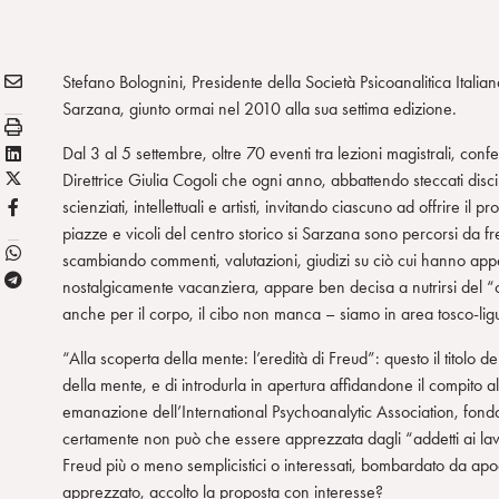
E
Condividi:
Stefano Bolognini, Presidente della Società Psicoanalitica Italiana
M
Sarzana, giunto ormai nel 2010 alla sua settima edizione.
S
A
t
L
Dal 3 al 5 settembre, oltre 70 eventi tra lezioni magistrali, conf
I
a
X
i
Direttrice Giulia Cogoli che ogni anno, abbattendo steccati disci
L
m
/
n
F
scienziati, intellettuali e artisti, invitando ciascuno ad offrire il
p
T
k
B
piazze e vicoli del centro storico si Sarzana sono percorsi da fre
a
w
e
scambiando commenti, valutazioni, giudizi su ciò cui hanno app
T
i
d
nostalgicamente vacanziera, appare ben decisa a nutrirsi del “
e
t
i
anche per il corpo, il cibo non manca – siamo in area tosco-lig
l
t
n
“Alla scoperta della mente: l’eredità di Freud”: questo il titolo de
e
e
della mente, e di introdurla in apertura affidandone il compito al 
g
r
emanazione dell’International Psychoanalytic Association, fonda
r
certamente non può che essere apprezzata dagli “addetti ai lavor
a
Freud più o meno semplicistici o interessati, bombardato da apod
m
apprezzato, accolto la proposta con interesse?