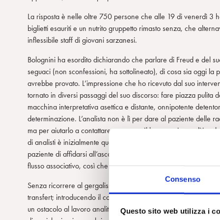
La risposta è nelle oltre 750 persone che alle 19 di venerdì 3 h
biglietti esauriti e un nutrito gruppetto rimasto senza, che alte
inflessibile staff di giovani sarzanesi.
Bolognini ha esordito dichiarando che parlare di Freud e del su
seguaci (non sconfessioni, ha sottolineato), di cosa sia oggi la ps
avrebbe provato. L’impressione che ho ricevuto dal suo intervent
tornato in diversi passaggi del suo discorso: fare piazza pulita
macchina interpretativa asettica e distante, onnipotente detento
determinazione. L’analista non è lì per dare al paziente delle 
ma per aiutarlo a contattare se stesso. Il lavoro psicoanalitico,
di analisti è inizialmente quello di favorire l’instaurarsi di un cl
paziente di affidarsi all’ascolto di un’altra persona, condividen
flusso associativo, così che possa emergere quanto, a poco a p
Consenso
Senza ricorrere al gergalismo “psicanalese”, Bolognini ha fatto c
transfert; introducendo il controtransfert, ha spiegato come le em
un ostacolo al lavoro analitico, siano poi state valorizzate com
Questo sito web utilizza i c