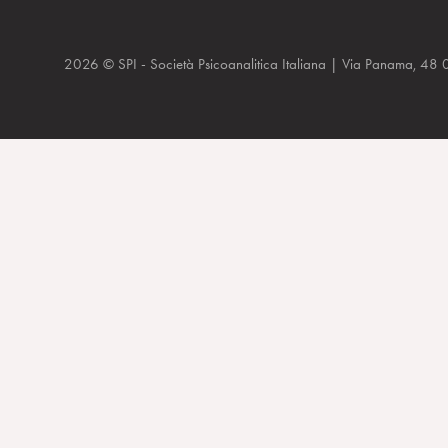
2026 © SPI - Società Psicoanalitica Italiana | Via Panam
Festival della mente 2010 Sarzana, Bolognini