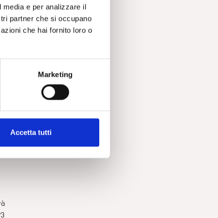
l media e per analizzare il
ostri partner che si occupano
azioni che hai fornito loro o
é
”,
Marketing
a
di
Accetta tutti
ta
rà
P3