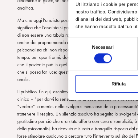
dinamiche in gioco,nel rieditarsi di modi di funzionamento intrap
Utilizziamo i cookie per perso
analitica.
nostro traffico. Condividiamo 
di analisi dei dati web, pubbl
Ma che oggi l’analista possa non temere di riconoscere le emozi
che hanno raccolto dal tuo uti
significa che l’analista si presti ad aderire alla posizione in cui
di non essere una tabula rasa, non modifica la necessità di man
S
anche dal proprio mondo interno. Non sarebbe psicoanalitico fa
Necessari
e
psicoanalista chi non rispondesse – ad un paziente che lo inter
l
tempo, per quanti anni, dovranno lavorare insieme. Ascolto del 
e
che il paziente può in quel momento tollerare o non tollerare, a
z
che si possa far luce: queste le capacità a cui l’analista deve a
i
analisi.
Rifiuta
o
Il pubblico, fin qui, ascoltava attentissimo. Ma quando Bolognini 
n
clinica – “per darvi la sensazione di cosa accade in una seduta
e
“vedere” la mente, nello svolgersi minuzioso della processualità
d
trattenere il respiro. Un silenzio assoluto ha seguito lo svolgers
e
gratitudine per ciò che era stato offerto con cura e semplicità, 
l
della psicoanalisi, ha ricevuto misurata e tranquilla risposta d
c
forse stimolare qualcuno a cercare tutto l’intervento sul sito del 
o