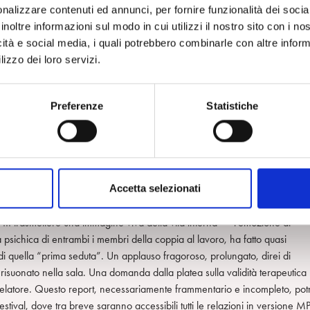
sichico e interpsichico del passato del paziente all’interno della coppia
nalizzare contenuti ed annunci, per fornire funzionalità dei socia
inoltre informazioni sul modo in cui utilizzi il nostro sito con i n
icità e social media, i quali potrebbero combinarle con altre inform
oni suscitategli dal paziente, non significa che queste vengano agite, n
lizzo dei loro servizi.
 lo collocherebbe il transfert del paziente: la consapevolezza di “risuonare
tenere un rigoroso assetto osservativo di fronte al materiale che emerge,
re altrimenti, ha detto Bolognini alla platea, così come non sarebbe uno
Preferenze
Statistiche
roga sulla durata della terapia – che non sa, non può dire per quanto
proprio mondo interno e di quello del paziente, tatto ed attenzione a ciò
ccettazione dell’incertezza, di sapere di non sapere, tenere viva la fiduci
ddestrarsi, sulla base di una seria formazione e di un percorso personale 
Accetta selezionati
ha tirato fuori due foglietti, e ha cominciato a leggere una piccola vignet
 … trasmettere una immagine viva della vita interna” – l’emozione di
 psichica di entrambi i membri della coppia al lavoro, ha fatto quasi
i di quella “prima seduta”. Un applauso fragoroso, prolungato, direi di
è risuonato nella sala. Una domanda dalla platea sulla validità terapeutica
al relatore. Questo report, necessariamente frammentario e incompleto, pot
Festival, dove tra breve saranno accessibili tutti le relazioni in versione M