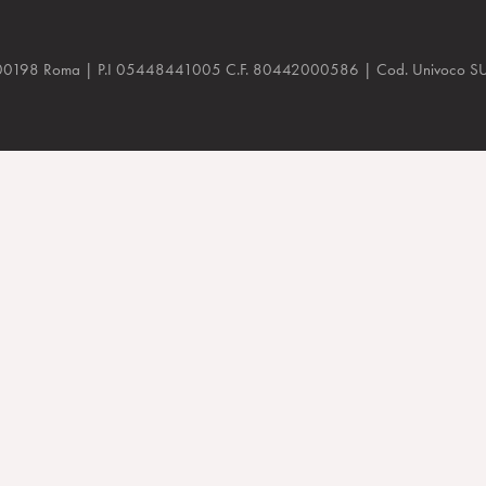
a, 48 00198 Roma | P.I 05448441005 C.F. 80442000586 | Cod. Univoco