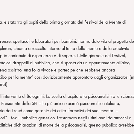
, è stato tra gli ospiti della prima giornata del Festival della Mente di
erenze, spettacoli e laboratori per bambini, hanno dato vita al progetto de
plinari, chiama a raccolta intorno al tema della mente e della creatività
 proprio contributo di esperienza e di sapere. Nelle giornate del Festival,
ttolosi drappelli di pubblico, che si sposta da un appuntamento all’altro,
ena assistito, una folla vivace e partecipe che sebbene ancora
cibo per la mente” così doviziosamente approntato dagli organizzatori (
ure!)
ll’intervento di Bolognini. La scelta di ospitare la psicoanalisi tra le scienz
Presidente della SPI – la più antica società psicoanalitica italiana,
ta da Freud come garante dei criteri formativi dei suoi membri –
i” . Ma il pubblico generico, frastornato negli ultimi anni da attacchi a
ittiche dichiarazioni di morte della psicoanalisi, questo pubblico avrebbe