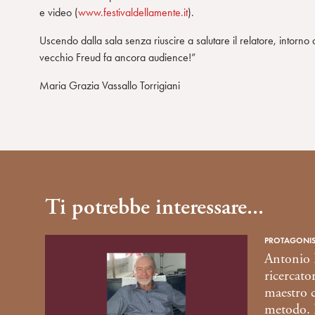
e video (
www.festivaldellamente.it
).
n
s
Uscendo dalla sala senza riuscire a salutare il relatore, intorno
e
vecchio Freud fa ancora audience!”
n
s
Maria Grazia Vassallo Torrigiani
o
Ti potrebbe interessare...
PROTAGONIS
Antonio I
ricercato
maestro c
metodo. 