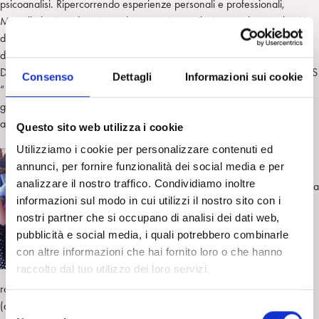
psicoanalisi. Ripercorrendo esperienze personali e professionali,
Mastella ha introdotto in modo appassionato il mistero e la complessità
della genitorialità, intessendo clinica, pedagogia dell’ascolto e politiche
dell’infanzia.
Dopo un breve ma interessato dibattito, due ragazze utenti della ONLUS
Consenso
Dettagli
Informazioni sui cookie
“La Lucciola” hanno presentato l’osteria “La Lanterna di Diogene”,
gestita insieme da ragazzi disabili e operatori, invitando i presenti
all’aperitivo tenuto all’aperto.
Questo sito web utilizza i cookie
Utilizziamo i cookie per personalizzare contenuti ed
Se “all’interno” si era parlato di
annunci, per fornire funzionalità dei social media e per
funzioni materne, “all’esterno” è
analizzare il nostro traffico. Condividiamo inoltre
venuto il momento del discorso sulla
informazioni sul modo in cui utilizzi il nostro sito con i
paternità. In un vai e vieni di
nostri partner che si occupano di analisi dei dati web,
tigelline ai ciccioli e di prosecco,
pubblicità e social media, i quali potrebbero combinarle
Giuseppe Gavioli, Violet
con altre informazioni che hai fornito loro o che hanno
Pietrantonio e Andrea Scardovi
raccolto dal tuo utilizzo dei loro servizi.
hanno dialogato in “tavola
rotonda” con i presenti, tra nonni che parlavano dei padri di un tempo
(quelli con la cinghia) e giovani che testimoniavano su stili educativi
S