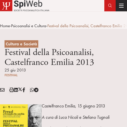
T
o
g
Home
Psicoanalisi e Cultura
Festival della Psicoanalisi, Castelfranco Emilia 
>
>
g
l
e
Cultura e Società
n
Festival della Psicoanalisi,
a
Castelfranco Emilia 2013
v
i
25 giu 2013
FESTIVAL
g
a
E
S
L
X
F
T
t
Condividi:
M
t
i
/
B
e
i
A
a
n
T
l
o
Castelfranco Emilia, 15 giugno 2013
I
m
k
w
e
n
L
p
e
i
g
A cura di Luca Nicoli e Stefano Tugnoli
a
d
t
r