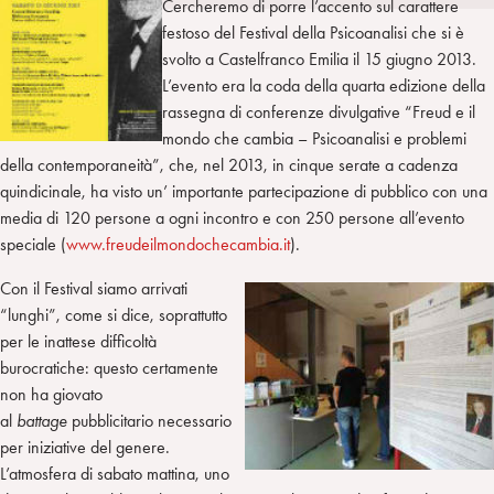
Cercheremo di porre l’accento sul carattere
i
t
a
festoso del Festival della Psicoanalisi che si è
n
e
m
svolto a Castelfranco Emilia il 15 giugno 2013.
r
L’evento era la coda della quarta edizione della
rassegna di conferenze divulgative “Freud e il
mondo che cambia – Psicoanalisi e problemi
della contemporaneità”, che, nel 2013, in cinque serate a cadenza
quindicinale, ha visto un’ importante partecipazione di pubblico con una
media di 120 persone a ogni incontro e con 250 persone all’evento
speciale (
www.freudeilmondochecambia.it
).
Con il Festival siamo arrivati
“lunghi”, come si dice, soprattutto
per le inattese difficoltà
burocratiche: questo certamente
non ha giovato
al
battage
pubblicitario necessario
per iniziative del genere.
L’atmosfera di sabato mattina, uno