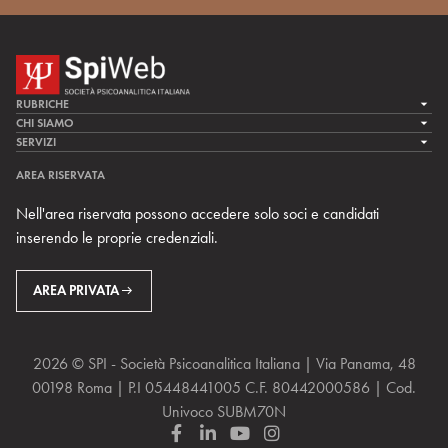
RUBRICHE
LA CURA
CHI SIAMO
LA SPI
SERVIZI
LA RICERCA
SPIPEDIA
TEAM DI SPIWEB
AREA RISERVATA
CULTURA E SOCIETÀ
CERCA UNO PSICOANALISTA
CONTATTI
Nell'area riservata possono accedere solo soci e candidati
MULTIMEDIA
ARCHIVIO STORICO
inserendo le proprie credenziali.
RIVISTE
AREA INTERNAZIONALE
CENTRI LOCALI DELLA SPI
PROSSIMI EVENTI
AREA PRIVATA
2026 © SPI - Società Psicoanalitica Italiana | Via Panama, 48
00198 Roma | P.I 05448441005 C.F. 80442000586 | Cod.
Univoco SUBM70N
F
L
Y
I