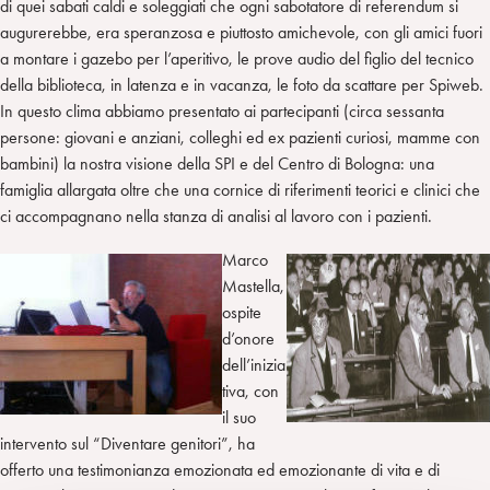
di quei sabati caldi e soleggiati che ogni sabotatore di referendum si
augurerebbe, era speranzosa e piuttosto amichevole, con gli amici fuori
a montare i gazebo per l’aperitivo, le prove audio del figlio del tecnico
della biblioteca, in latenza e in vacanza, le foto da scattare per Spiweb.
In questo clima abbiamo presentato ai partecipanti (circa sessanta
persone: giovani e anziani, colleghi ed ex pazienti curiosi, mamme con
bambini) la nostra visione della SPI e del Centro di Bologna: una
famiglia allargata oltre che una cornice di riferimenti teorici e clinici che
ci accompagnano nella stanza di analisi al lavoro con i pazienti.
Marco
Mastella,
ospite
d’onore
dell’inizia
tiva, con
il suo
intervento sul “Diventare genitori”, ha
offerto una testimonianza emozionata ed emozionante di vita e di