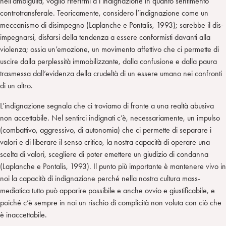
nell’ambiguità, voglio riferirmi a l’indignazione in quanto sentimento
controtransferale. Teoricamente, considero l’indignazione come un
meccanismo di disimpegno (Laplanche e Pontalis, 1993); sarebbe il dis-
impegnarsi, disfarsi della tendenza a essere conformisti davanti alla
violenza; ossia un’emozione, un movimento affettivo che ci permette di
uscire dalla perplessità immobilizzante, dalla confusione e dalla paura
trasmessa dall’evidenza della crudeltà di un essere umano nei confronti
di un altro.
L’indignazione segnala che ci troviamo di fronte a una realtà abusiva
non accettabile. Nel sentirci indignati c’è, necessariamente, un impulso
(combattivo, aggressivo, di autonomia) che ci permette di separare i
valori e di liberare il senso critico, la nostra capacità di operare una
scelta di valori, scegliere di poter emettere un giudizio di condanna
(Laplanche e Pontalis, 1993). Il punto più importante è mantenere vivo in
noi la capacità di indignazione perché nella nostra cultura mass-
mediatica tutto può apparire possibile e anche ovvio e giustificabile, e
poiché c’è sempre in noi un rischio di complicità non voluta con ciò che
è inaccettabile.