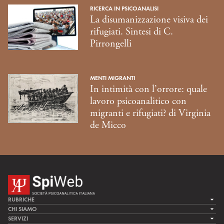
RICERCA IN PSICOANALISI
La disumanizzazione visiva dei
rifugiati. Sintesi di C.
Pirrongelli
MENTI MIGRANTI
In intimità con l’orrore: quale
lavoro psicoanalitico con
migranti e rifugiati? di Virginia
de Micco
RUBRICHE
LA CURA
CHI SIAMO
LA SPI
SERVIZI