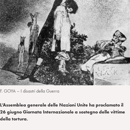
a
d
t
r
i
t
a
n
e
m
r
F. GOYA – I disastri della Guerra
L’Assemblea generale delle Nazioni Unite ha proclamato il
26 giugno Giornata Internazionale a sostegno delle vittime
della tortura.