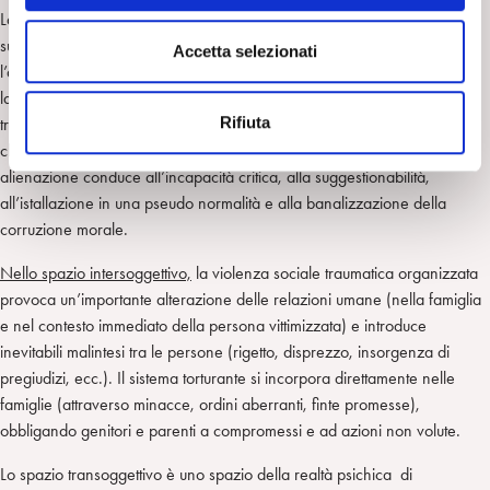
La loro intenzione è d’imporre alla vittima un’autorità (di aspetto
n
superegoico) parassitaria, arbitraria ed equivoca che permette
s
Accetta selezionati
l’assassinio, il furto, l’impostura, e che vuole impedire il pensiero critico,
e
la comprensione, l’etica e il riconoscimento dell’alterità. Essi cercano di
n
Rifiuta
trasformare i loro bersagli in individui indefiniti, imprecisi e manipolabili
s
che non possano difendere le proprie appartenenze, in cui lo stato di
o
alienazione conduce all’incapacità critica, alla suggestionabilità,
all’istallazione in una pseudo normalità e alla banalizzazione della
corruzione morale.
Nello spazio intersoggettivo,
la violenza sociale traumatica organizzata
provoca un’importante alterazione delle relazioni umane (nella famiglia
e nel contesto immediato della persona vittimizzata) e introduce
inevitabili malintesi tra le persone (rigetto, disprezzo, insorgenza di
pregiudizi, ecc.). Il sistema torturante si incorpora direttamente nelle
famiglie (attraverso minacce, ordini aberranti, finte promesse),
obbligando genitori e parenti a compromessi e ad azioni non volute.
Lo spazio transoggettivo è uno spazio della realtà psichica di