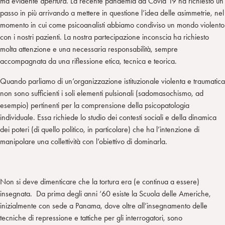
ma evidente
apertura
. La recente pandemia da Covid 19 ha richiesto un
passo in più arrivando a mettere in questione l’idea delle asimmetrie, nel
momento in cui come psicoanalisti abbiamo condiviso un mondo violento
con i nostri pazienti. La nostra partecipazione inconscia ha richiesto
molta attenzione e una necessaria responsabilità, sempre
accompagnata da una riflessione etica, tecnica e teorica.
Quando parliamo di un’organizzazione istituzionale violenta e traumatica
non sono sufficienti i soli elementi pulsionali (sadomasochismo, ad
esempio) pertinenti per la comprensione della psicopatologia
individuale. Essa richiede lo studio dei contesti sociali e della dinamica
dei poteri (di quello politico, in particolare) che ha l’intenzione di
manipolare una collettività con l’obiettivo di dominarla.
Non si deve dimenticare che la tortura era (e continua a essere)
insegnata. Da prima degli anni ‘60 esiste la Scuola delle Americhe,
inizialmente con sede a Panama, dove oltre all’insegnamento delle
tecniche di repressione e tattiche per gli interrogatori, sono