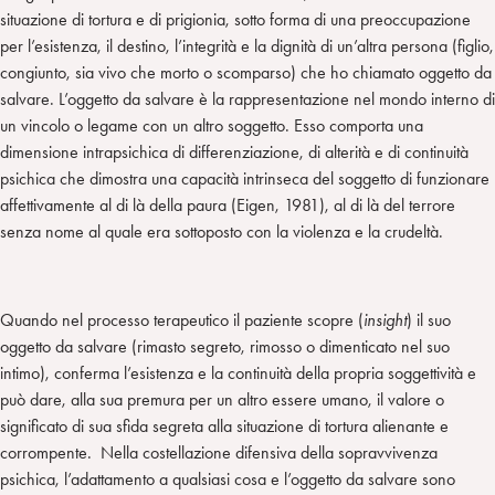
situazione di tortura e di prigionia, sotto forma di una preoccupazione
per l’esistenza, il destino, l’integrità e la dignità di un’altra persona (figlio,
congiunto, sia vivo che morto o scomparso) che ho chiamato oggetto da
salvare. L’oggetto da salvare è la rappresentazione nel mondo interno di
un vincolo o legame con un altro soggetto. Esso comporta una
dimensione intrapsichica di differenziazione, di alterità e di continuità
psichica che dimostra una capacità intrinseca del soggetto di funzionare
affettivamente al di là della paura (Eigen, 1981), al di là del terrore
senza nome al quale era sottoposto con la violenza e la crudeltà.
Quando nel processo terapeutico il paziente scopre (
insight
) il suo
oggetto da salvare (rimasto segreto, rimosso o dimenticato nel suo
intimo), conferma l’esistenza e la continuità della propria soggettività e
può dare, alla sua premura per un altro essere umano, il valore o
significato di sua sfida segreta alla situazione di tortura alienante e
corrompente. Nella costellazione difensiva della sopravvivenza
psichica, l’adattamento a qualsiasi cosa e l’oggetto da salvare sono