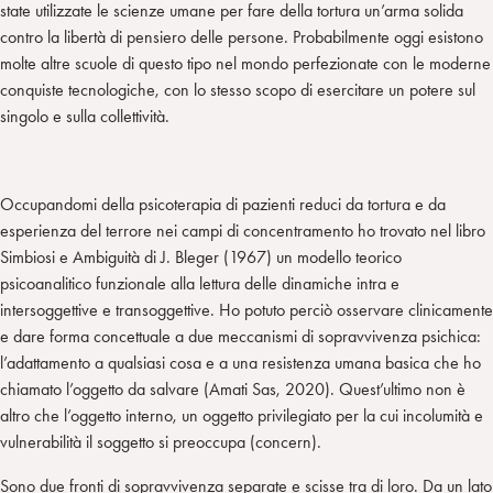
state utilizzate le scienze umane per fare della tortura un’arma solida
contro la libertà di pensiero delle persone. Probabilmente oggi esistono
molte altre scuole di questo tipo nel mondo perfezionate con le moderne
conquiste tecnologiche, con lo stesso scopo di esercitare un potere sul
singolo e sulla collettività.
Occupandomi della psicoterapia di pazienti reduci da tortura e da
esperienza del terrore nei campi di concentramento ho trovato nel libro
Simbiosi e Ambiguità di J. Bleger (1967) un modello teorico
psicoanalitico funzionale alla lettura delle dinamiche intra e
intersoggettive e transoggettive. Ho potuto perciò osservare clinicamente
e dare forma concettuale a due meccanismi di sopravvivenza psichica:
l’adattamento a qualsiasi cosa e a una resistenza umana basica che ho
chiamato l’oggetto da salvare (Amati Sas, 2020). Quest’ultimo non è
altro che l’oggetto interno, un oggetto privilegiato per la cui incolumità e
vulnerabilità il soggetto si preoccupa (concern).
Sono due fronti di sopravvivenza separate e scisse tra di loro. Da un lato