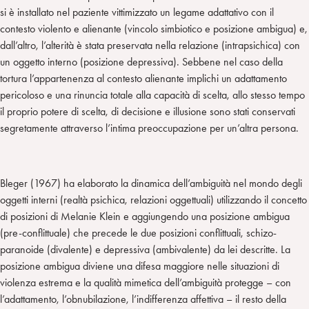
si è installato nel paziente vittimizzato un legame adattativo con il
contesto violento e alienante (vincolo simbiotico e posizione ambigua) e,
dall’altro, l’alterità è stata preservata nella relazione (intrapsichica) con
un oggetto interno (posizione depressiva). Sebbene nel caso della
tortura l’appartenenza al contesto alienante implichi un adattamento
pericoloso e una rinuncia totale alla capacità di scelta, allo stesso tempo
il proprio potere di scelta, di decisione e illusione sono stati conservati
segretamente attraverso l’intima preoccupazione per un’altra persona.
Bleger (1967) ha elaborato la dinamica dell’ambiguità nel mondo degli
oggetti interni (realtà psichica, relazioni oggettuali) utilizzando il concetto
di posizioni di Melanie Klein e aggiungendo una posizione ambigua
(pre-conflittuale) che precede le due posizioni conflittuali, schizo-
paranoide (divalente) e depressiva (ambivalente) da lei descritte. La
posizione ambigua diviene una difesa maggiore nelle situazioni di
violenza estrema e la qualità mimetica dell’ambiguità protegge – con
l’adattamento, l’obnubilazione, l’indifferenza affettiva – il resto della