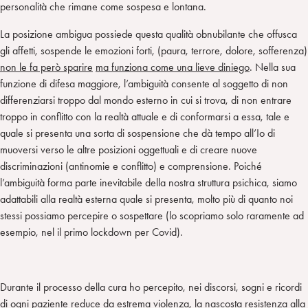
personalità che rimane come sospesa e lontana.
La posizione ambigua possiede questa qualità obnubilante che offusca
gli affetti, sospende le emozioni forti, (paura, terrore, dolore, sofferenza)
non le fa però sparire
ma funziona come una lieve diniego
. Nella sua
funzione di difesa maggiore, l’ambiguità consente al soggetto di non
differenziarsi troppo dal mondo esterno in cui si trova, di non entrare
troppo in conflitto con la realtà attuale e di conformarsi a essa, tale e
quale si presenta una sorta di sospensione che dà tempo all’Io di
muoversi verso le altre posizioni oggettuali e di creare nuove
discriminazioni (antinomie e conflitto) e comprensione. Poiché
l’ambiguità forma parte inevitabile della nostra struttura psichica, siamo
adattabili alla realtà esterna quale si presenta, molto più di quanto noi
stessi possiamo percepire o sospettare (lo scopriamo solo raramente ad
esempio, nel il primo lockdown per Covid).
Durante il processo della cura ho percepito, nei discorsi, sogni e ricordi
di ogni paziente reduce da estrema violenza, la nascosta resistenza alla