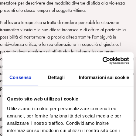
metafore per descrivere due modalità diverse di sfida alla violenza
presenti allo stesso tempo nel soggetto vittima.
Nel lavoro terapeutico si tratta di rendere pensabili la situazione
traumatica vissuta e le sue difese inconsce e di offrire al paziente la
possibilità di trasformare la propria difesa tramite l’ambiguità in
ambivalenza critica, e la sua alienazione in capacità di giudizio. Il
paziente deve decifrare gli affetti che lo turbano, la sua ansia
catastrofica, la sua vergogna, il sentimento della perdita di significato dei
suoi desideri e comportamenti, l’alterazione del suo senso
d’appartenenza e d’identità; deve essere capace di scoprir il suo rigetto
Consenso
Dettagli
Informazioni sui cookie
alla violenza subìta e riuscire a delegittimarla. É molto importante per il
paziente situare la situazione traumatica nel tempo e nello spazio,
ricostruendo le sue circostanze.
Questo sito web utilizza i cookie
Utilizziamo i cookie per personalizzare contenuti ed
annunci, per fornire funzionalità dei social media e per
Il concetto di spazi della soggettività (di Berenstein e Puget, Kaës),
intra-,
analizzare il nostro traffico. Condividiamo inoltre
inter-
e
trans-
, permette di descrivere separatamente alcune
informazioni sul modo in cui utilizzi il nostro sito con i
conseguenze della violenza estrema imposta al soggetto.