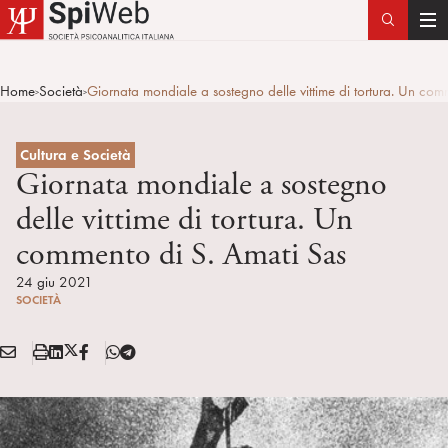
T
o
g
Home
Società
Giornata mondiale a sostegno delle vittime di tortura. Un com
>
>
g
l
e
Cultura e Società
n
Giornata mondiale a sostegno
a
delle vittime di tortura. Un
v
commento di S. Amati Sas
i
g
24 giu 2021
a
SOCIETÀ
t
i
E
S
L
X
F
T
Condividi:
o
M
t
i
/
B
e
n
A
a
n
T
l
I
m
k
w
e
L
p
e
i
g