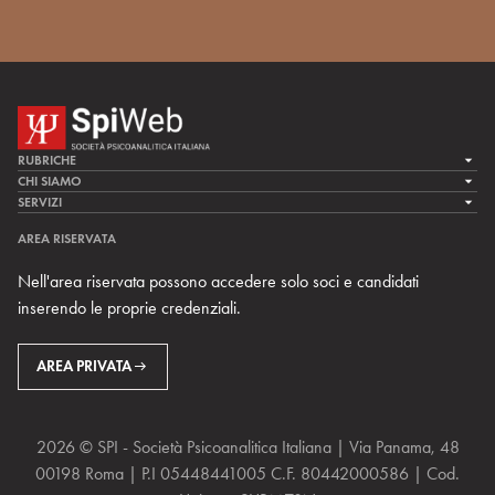
RUBRICHE
LA CURA
CHI SIAMO
LA SPI
SERVIZI
LA RICERCA
SPIPEDIA
TEAM DI SPIWEB
AREA RISERVATA
CULTURA E SOCIETÀ
CERCA UNO PSICOANALISTA
CONTATTI
Nell'area riservata possono accedere solo soci e candidati
MULTIMEDIA
ARCHIVIO STORICO
inserendo le proprie credenziali.
RIVISTE
AREA INTERNAZIONALE
CENTRI LOCALI DELLA SPI
PROSSIMI EVENTI
AREA PRIVATA
2026 © SPI - Società Psicoanalitica Italiana | Via Panama, 48
00198 Roma | P.I 05448441005 C.F. 80442000586 | Cod.