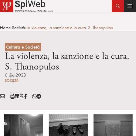
T
o
g
Home
Società
La violenza, la sanzione e la cura. S. Thanopulos
>
>
g
l
e
Cultura e Società
n
La violenza, la sanzione e la cura.
a
S. Thanopulos
v
i
6 dic 2023
SOCIETÀ
g
a
E
S
L
X
F
T
t
Condividi:
M
t
i
/
B
e
i
A
a
n
T
l
o
I
m
k
w
e
n
L
p
e
i
g
a
d
t
r