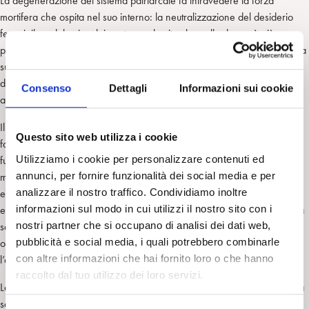
La degenerazione del sistema patriarcale fa intravedere la forza
mortifera che ospita nel suo interno: la neutralizzazione del desiderio
femminile e del coinvolgimento con la vita che nella donna è più
profondo. Il femminicidio segnala la presenza di una tendenza collettiva
suicida che distrugge la nostra capacità di prendere cura della natura,
della comunità e delle relazioni affettive. Una difesa “autoimmunitaria”
Consenso
Dettagli
Informazioni sui cookie
attacca la vita dentro di noi.
Il rigetto radicale del femminile comprime e impoverisce gli affetti e
Questo sito web utilizza i cookie
facilita l’affermarsi nella psiche collettiva di un modello maschile di
Utilizziamo i cookie per personalizzare contenuti ed
funzionamento dissociato dalla relazione erotica profonda. Questo
annunci, per fornire funzionalità dei social media e per
modello ha natura “idraulica”: è finalizzato alla scarica impulsiva delle
analizzare il nostro traffico. Condividiamo inoltre
emozioni e dei sentimenti che é distruttiva. La violenza distruttiva ha un
informazioni sul modo in cui utilizzi il nostro sito con i
effetto falsamente liberatorio, di sfogo, sulla psiche compressa e crea la
nostri partner che si occupano di analisi dei dati web,
sensazione onnipotente di essere invulnerabili. Smorza il senso di
pubblicità e social media, i quali potrebbero combinarle
oppressione creato dalla compressione psichica e colma con
con altre informazioni che hai fornito loro o che hanno
l’onnipotenza il senso di vuoto, rendendolo permanente e stuporoso.
raccolto dal tuo utilizzo dei loro servizi.
La dissoluzione dei legami, della convivialità e del tempo libero che una
società smarrita nel suo agire frenetico produce, devasta il mondo