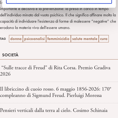
La cura mira al recupero della soggettività sull’automa. La sua forma più
o
importante e decisiva è la prevenzione: la presa in carico in tempo
dell’individuo minato dal vuoto psichico. Il che significa affinare molto la
capacità di individuare l’esistenza di forme di malessere “negative” che
erodono la materia viva dell’essere umano.
donna
psicoanalisi
femminicidio
salute mentale
cura
TAG
SOCIETÀ
“Sulle tracce di Freud” di Rita Corsa. Premio Gradiva
2026
Il libriccino di cuoio rosso. 6 maggio 1856-2026: 170°
compleanno di Sigmund Freud. Pierluigi Moressa
Pensieri verticali dalla terra al cielo. Cosimo Schinaia