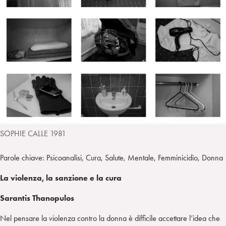
i
t
a
n
e
m
r
SOPHIE CALLE 1981
Parole chiave: Psicoanalisi, Cura, Salute, Mentale, Femminicidio, Donna
La violenza, la sanzione e la cura
Sarantis Thanopulos
Nel pensare la violenza contro la donna è difficile accettare l’idea che