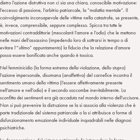
dietro l’azione distruttiva non ci sia una chiara, conoscibile motivazione:
l’eccesso di passione, l’arbitrio patriarcale, la “malattia mentale”. Il
coinvolgimento inconsapevole delle vittime nella catastrofe, se presente,
è, invece, comprensibile, seppure complesso. Spicca tra tutte le
motivazioni contraddittorie (mescolanti l’amore e l’odio) che le mettono
nelle mani dell’assassino (impedendo loro di sottrarsi in tempo o di
evitare l’“ultimo” appuntamento) la fiducia che la relazione d’amore
possa essere bonificata anche quando è tossica.
Nel femminicidio (la forma estrema della violazione, dello stupro)
l’azione impersonale, disumana (anaffettiva) del carnefice incontra il
sentimento umano della vittima (l’essere affettivamente presente
nell’amore e nell’odio) e il secondo soccombe inevitabilmente. La
sconfitta dei sentimenti era già accaduta nel mondo interno dell’uccisore.
Non si può prevenire la distruzione se la si associa alla violenza che è
parte tradizionale del sistema patriarcale o la si attribuisce a forme di
disfunzionamento emozionale individuale inquadrabili nelle diagnosi
psichiatriche.