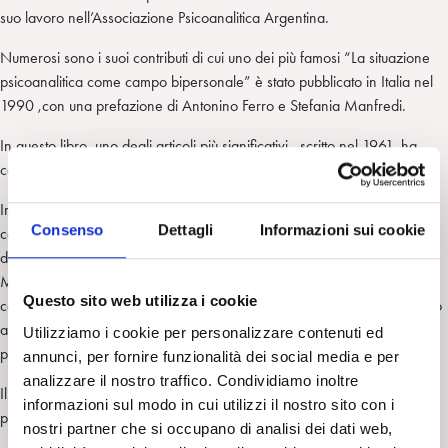
suo lavoro nell’Associazione Psicoanalitica Argentina.
Numerosi sono i suoi contributi di cui uno dei più famosi “La situazione
psicoanalitica come campo bipersonale” è stato pubblicato in Italia nel
1990 ,con una prefazione di Antonino Ferro e Stefania Manfredi.
In questo libro, uno degli articoli più significativi ,scritto nel 1961, ha
come titolo “La situazione analitica come campo dinamico.”
In esso i coniugi Baranger definiscono la situazione analitica come un
Consenso
Dettagli
Informazioni sui cookie
campo bipersonale, che si struttura a partire dalla fantasia inconscia
della coppia analitica. Molte altre sono le riflessioni creative che
Madeleine e Willy ci lasciano. Per citarne solo alcune ricordiamo il
Questo sito web utilizza i cookie
concetto di bastione , resistenza inevitabilmente presente nel processo
analitico e l’andamento spiraliforme dell’analisi (tra momenti di
Utilizziamo i cookie per personalizzare contenuti ed
progresso e di non progresso).
annunci, per fornire funzionalità dei social media e per
analizzare il nostro traffico. Condividiamo inoltre
Il lavoro di Madeleine Baranger è stato premiato nel 2008 con il
informazioni sul modo in cui utilizzi il nostro sito con i
prestigioso premio Mary Sigourney.
nostri partner che si occupano di analisi dei dati web,