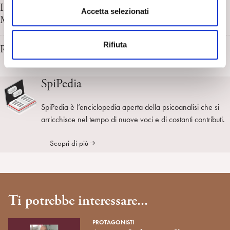
Il doppio e il perturbante da Euripide a Van Gogh. P.
s
Accetta selezionati
Moressa
e
n
Rifiuta
s
Roberto Speziale-Bagliacca di N. Cappelli
o
SpiPedia
SpiPedia è l’enciclopedia aperta della psicoanalisi che si
arricchisce nel tempo di nuove voci e di costanti contributi.
Scopri di più
Ti potrebbe interessare...
PROTAGONISTI