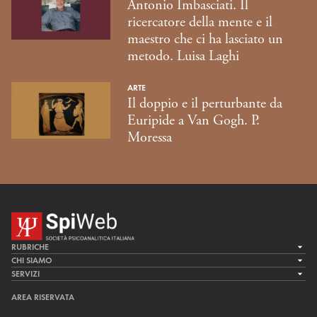
Antonio Imbasciati. Il
ricercatore della mente e il
maestro che ci ha lasciato un
metodo. Luisa Laghi
ARTE
Il doppio e il perturbante da
Euripide a Van Gogh. P.
Moressa
RUBRICHE
LA CURA
CHI SIAMO
LA SPI
SERVIZI
LA RICERCA
SPIPEDIA
TEAM DI SPIWEB
AREA RISERVATA
CULTURA E SOCIETÀ
CERCA UNO PSICOANALISTA