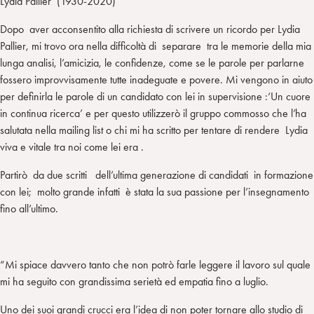
Lydia Pallier (1930-2020)
Dopo aver acconsentito alla richiesta di scrivere un ricordo per Lydia
Pallier, mi trovo ora nella difficoltà di separare tra le memorie della mia
lunga analisi, l’amicizia, le confidenze, come se le parole per parlarne
fossero improvvisamente tutte inadeguate e povere. Mi vengono in aiuto
per definirla le parole di un candidato con lei in supervisione :‘Un cuore
in continua ricerca’ e per questo utilizzerò il gruppo commosso che l’ha
salutata nella mailing list o chi mi ha scritto per tentare di rendere Lydia
viva e vitale tra noi come lei era .
Partirò da due scritti dell’ultima generazione di candidati in formazione
con lei; molto grande infatti è stata la sua passione per l’insegnamento
fino all’ultimo.
“Mi spiace davvero tanto che non potrò farle leggere il lavoro sul quale
mi ha seguito con grandissima serietà ed empatia fino a luglio.
Uno dei suoi grandi crucci era l’idea di non poter tornare allo studio di