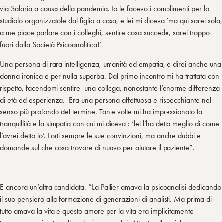
via Salaria a causa della pandemia. Io le facevo i complimenti per lo
studiolo organizzatole dal figlio a casa, e lei mi diceva ‘ma qui sarei sola,
a me piace parlare con i colleghi, sentire cosa succede, sarei troppo
fuori dalla Società Psicoanalitica!’
Una persona di rara intelligenza, umanità ed empatia, e direi anche una
donna ironica e per nulla superba. Dal primo incontro mi ha trattata con
rispetto, facendomi sentire una collega, nonostante l’enorme differenza
di età ed esperienza. Era una persona affettuosa e rispecchiante nel
senso più profondo del termine. Tante volte mi ha impressionato la
tranquillità e la simpatia con cui mi diceva : ‘lei l’ha detto meglio di come
l’avrei detto io’. Forti sempre le sue convinzioni, ma anche dubbi e
domande sul che cosa trovare di nuovo per aiutare il paziente”.
E ancora un’altra candidata. “La Pallier amava la psicoanalisi dedicando
il suo pensiero alla formazione di generazioni di analisti. Ma prima di
tutto amava la vita e questo amore per la vita era implicitamente