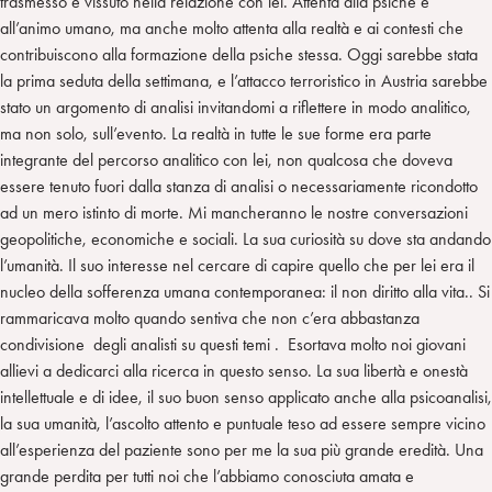
trasmesso e vissuto nella relazione con lei. Attenta alla psiche e
all’animo umano, ma anche molto attenta alla realtà e ai contesti che
contribuiscono alla formazione della psiche stessa. Oggi sarebbe stata
la prima seduta della settimana, e l’attacco terroristico in Austria sarebbe
stato un argomento di analisi invitandomi a riflettere in modo analitico,
ma non solo, sull’evento. La realtà in tutte le sue forme era parte
integrante del percorso analitico con lei, non qualcosa che doveva
essere tenuto fuori dalla stanza di analisi o necessariamente ricondotto
ad un mero istinto di morte. Mi mancheranno le nostre conversazioni
geopolitiche, economiche e sociali. La sua curiosità su dove sta andando
l’umanità. Il suo interesse nel cercare di capire quello che per lei era il
nucleo della sofferenza umana contemporanea: il non diritto alla vita.. Si
rammaricava molto quando sentiva che non c’era abbastanza
condivisione degli analisti su questi temi . Esortava molto noi giovani
allievi a dedicarci alla ricerca in questo senso. La sua libertà e onestà
intellettuale e di idee, il suo buon senso applicato anche alla psicoanalisi,
la sua umanità, l’ascolto attento e puntuale teso ad essere sempre vicino
all’esperienza del paziente sono per me la sua più grande eredità. Una
grande perdita per tutti noi che l’abbiamo conosciuta amata e