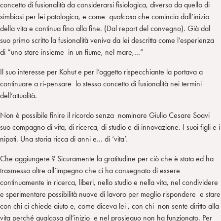
concetto di fusionalità da considerarsi fisiologica, diverso da quello di
simbiosi per lei patologica, e come
qualcosa
che comincia dall’inizio
della vita e continua fino alla fine. (Dal report del convegno). Già dal
suo primo scritto la fusionalità veniva da lei descritta come l’esperienza
di “uno stare insieme in un fiume, nel mare,…”
Il suo interesse per Kohut e per l’oggetto rispecchiante la portava a
continuare a ri-pensare lo stesso concetto di fusionalità nei termini
dell’attualità.
Non è possibile finire il ricordo senza nominare Giulio Cesare Soavi
suo compagno di vita, di ricerca, di studio e di innovazione. I suoi figli e i
nipoti. Una storia ricca di anni e… di ‘vita’.
Che aggiungere ? Sicuramente la gratitudine per ciò che è stata ed ha
trasmesso oltre all’impegno che ci ha consegnato di essere
continuamente in ricerca, liberi, nello studio e nella vita, nel condividere
e sperimentare possibilità nuove di lavoro per meglio rispondere e stare
con chi ci chiede aiuto e, come diceva lei , con chi non sente diritto alla
vita perché qualcosa all’inizio e nel prosieguo non ha funzionato. Per