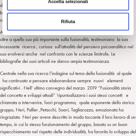
s
Accetta selezionati
del ‘giusto’ avendo sviluppato uno spirito particolarmente attento ai
e
bisogni e alle istanze di libertà, insieme ad una sua personale
n
originalità di pensiero.
Rifiuta
s
o
Alcuni suoi testi sulla noia, la vergogna e l’idealizzazione dell’analista
oltre a quello suo più importante sulla fusionalità, testimoniano la sua
incessante ricerca , curiosa sull’attualità del pensiero psicoanalitico nel
suo evolversi anche nel confronto con le scienze limitrofe. Le
bibliografie dei suoi articoli ne danno ampia testimonianza.
Centrale nella sua ricerca l’indagine sul tema della fusionalità al quale
ha continuato a pensare elaborandone sempre nuovi elementi
significativi . Nell’ ultimo convegno del marzo 2019 “Fusionalità storia
del concetto e sviluppi attuali” ‘ripuntualizzava i suoi stessi concetti e
chiamata a intervenire, fuori programma, quale esponente dello storico
gruppo, Neri, Pallier ,Petacchi, Soavi, Tagliacozzo, emozionata ha
ringraziato Neri per avere descritto in modo toccante il loro lavoro di un
tempo, in cui lo stesso funzionamento del gruppo, basato su un buon
rispecchiamento nel rispetto delle individualità, ha favorito lo sviluppo del