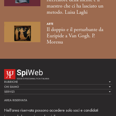
maestro che ci ha lasciato un
metodo. Luisa Laghi
ARTE
Il doppio e il perturbante da
Euripide a Van Gogh. P.
Moressa
RUBRICHE
LA CURA
CHI SIAMO
LA SPI
SERVIZI
LA RICERCA
SPIPEDIA
TEAM DI SPIWEB
AREA RISERVATA
CULTURA E SOCIETÀ
CERCA UNO PSICOANALISTA
CONTATTI
Nell'area riservata possono accedere solo soci e candidati
MULTIMEDIA
ARCHIVIO STORICO