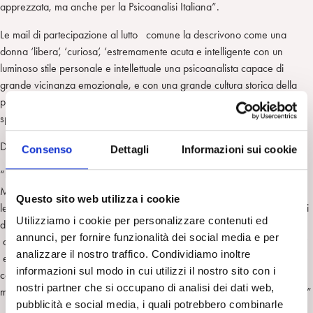
apprezzata, ma anche per la Psicoanalisi Italiana”.
Le mail di partecipazione al lutto comune la descrivono come una
donna ‘libera’, ‘curiosa’, ‘estremamente acuta e intelligente con un
luminoso stile personale e intellettuale una psicoanalista capace di
grande vicinanza emozionale, e con una grande cultura storica della
psicoanalisi che fluiva dai suoi pensieri e dalle sue parole con grande
spessore, ma anche con limpida semplicità e signorile sapienza’.
Da molti è ricordata anche per un solo incontro ai colloqui di selezione:
Consenso
Dettagli
Informazioni sui cookie
“Lydia Pallier è stata una dei miei collocutori ai primi colloqui, insieme a
Matte Blanco e Lussana. Dei giganti, ora come allora. Ricordo ancora
Questo sito web utilizza i cookie
le domande che mi rivolse. Alcune le uso ancora oggi durante i colloqui
Utilizziamo i cookie per personalizzare contenuti ed
di consultazione. Così come non dimenticherò mai la mia commozione
annunci, per fornire funzionalità dei social media e per
quando mi domandó : “qual è stato il periodo più felice della sua vita?
analizzare il nostro traffico. Condividiamo inoltre
e quello in cui ha patito di più? “. Ero sicura di non aver superato il
informazioni sul modo in cui utilizzi il nostro sito con i
colloquio, ma poi, sulla porta, nel salutarmi mi strinse la mano, sorrise e
nostri partner che si occupano di analisi dei dati web,
mi fece gli auguri. Un grande insegnamento in un incontro di 40 minuti.”
pubblicità e social media, i quali potrebbero combinarle