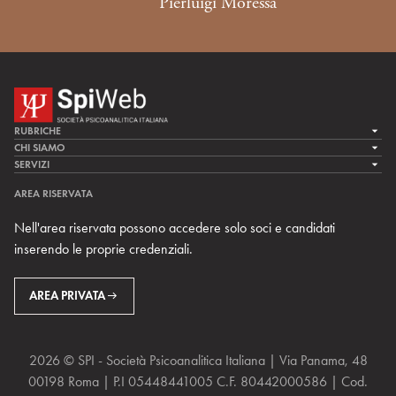
Pierluigi Moressa
RUBRICHE
LA CURA
CHI SIAMO
LA SPI
SERVIZI
LA RICERCA
SPIPEDIA
TEAM DI SPIWEB
AREA RISERVATA
CULTURA E SOCIETÀ
CERCA UNO PSICOANALISTA
CONTATTI
Nell'area riservata possono accedere solo soci e candidati
MULTIMEDIA
ARCHIVIO STORICO
inserendo le proprie credenziali.
RIVISTE
AREA INTERNAZIONALE
CENTRI LOCALI DELLA SPI
PROSSIMI EVENTI
AREA PRIVATA
2026 © SPI - Società Psicoanalitica Italiana | Via Panama, 48
00198 Roma | P.I 05448441005 C.F. 80442000586 | Cod.