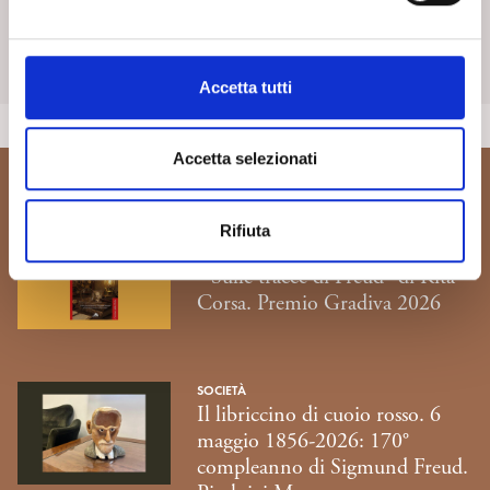
SpiPedia è l’enciclopedia aperta della psicoanalisi che si
e
arricchisce nel tempo di nuove voci e di costanti contributi.
l
c
Scopri di più
Accetta tutti
o
n
s
Accetta selezionati
e
Ti potrebbe interessare...
n
Rifiuta
s
SOCIETÀ
o
“Sulle tracce di Freud” di Rita
Corsa. Premio Gradiva 2026
SOCIETÀ
Il libriccino di cuoio rosso. 6
maggio 1856-2026: 170°
compleanno di Sigmund Freud.