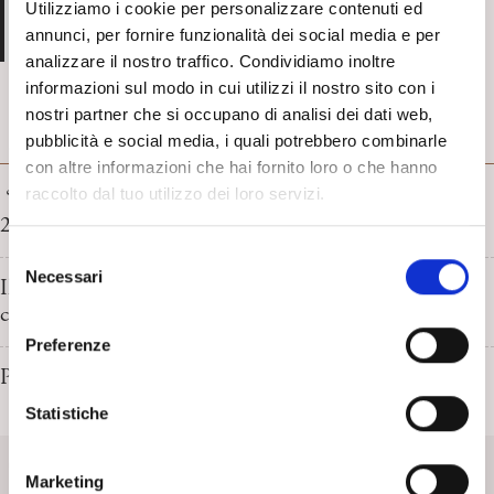
Presidente della SPI
Utilizziamo i cookie per personalizzare contenuti ed
annunci, per fornire funzionalità dei social media e per
analizzare il nostro traffico. Condividiamo inoltre
informazioni sul modo in cui utilizzi il nostro sito con i
nostri partner che si occupano di analisi dei dati web,
pubblicità e social media, i quali potrebbero combinarle
SOCIETÀ
con altre informazioni che hai fornito loro o che hanno
raccolto dal tuo utilizzo dei loro servizi.
“Sulle tracce di Freud” di Rita Corsa. Premio Gradiva
2026
S
Necessari
e
Il libriccino di cuoio rosso. 6 maggio 1856-2026: 170°
l
compleanno di Sigmund Freud. Pierluigi Moressa
e
Preferenze
z
Pensieri verticali dalla terra al cielo. Cosimo Schinaia
i
o
Statistiche
n
SpiPedia
e
Marketing
d