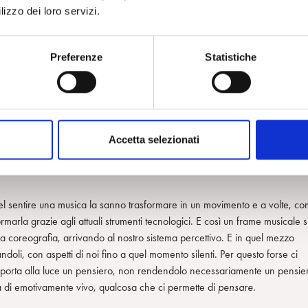
lizzo dei loro servizi.
are degli allievi e nel dare vita ad una coreografia crei di fatto
 gruppo, un’opera d’arte. L’artista esprime infatti qualcosa che non è
Preferenze
Statistiche
a sua esperienza, dalle sue capacità tecniche e soprattutto della sua
di far colare del colore su una tela facendolo “sgocciolare” (
dripping
)
ion painting
: rinunciò a dipingere dei soggetti per tentare, con il gesto c
Accetta selezionati
 energie. Mi ricorda il mio nipotino di quattro anni che quando disegna i
sa!” Il suo …
disegnare
è un
essere
il mare. Forse anche Pollock “era il
 nel sentire una musica la sanno trasformare in un movimento e a volte, c
ormarla grazie agli attuali strumenti tecnologici. E così un frame musicale s
a coreografia, arrivando al nostro sistema percettivo. E in quel mezzo
andoli, con aspetti di noi fino a quel momento silenti. Per questo forse ci
): porta alla luce un pensiero, non rendendolo necessariamente un pensie
 di emotivamente vivo, qualcosa che ci permette di
pensare
.