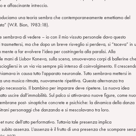
so e affascinante intreccio.
roduciamo una teoria sembra che contemporaneamente emettiamo del
icata” (W.R. Bion, 1983:18).
me sembrava di vedere – io con il mio vissuto personale davo questo
trasmettersi, ma che dopo un breve risveglio si perdeva, si “taceva” in 
a mente a far evolvere l’idea per costringerla alla paralisi. Alla
 le mani di Liubov Koneva, sulla scena, smuovevano corpi di ballerine ch
 sciogliersi in un via via sempre più intenso di coinvolgimento. Il crescend
hiamava in causa tutto l’apparato neuronale. Tutto sembrava mettersi in
una musica ritmata, nuovamente ripetitiva. Questa alternanza tra
gio necessario. Il bambino per imparare deve ripetere. La nuova idea
atto uscire dall’immobilità. Sul palco si attivavano nuove figure, come nuo
 membrane post- sinaptiche concrete e psichiche: la dinamica della danza
! Strani personaggi che danzando e si mescolavano tra loro.
 et nunc
dell’atto performativo. Tuttavia tale presenza implica
ubito assenza. L’assenza è il frutto di una presenza che scompare sen