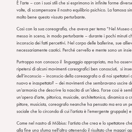
È l’arte – con i suoi stili che si esprimono in infinite forme div
n
volte, di scompensare il nostro equilibrio psichico. La famosa s
s
molto bene questo vissuto perturbante.
o
Così con la sua coreografia, che aveva per tema “Nel Museo de
messo in scena, in modo perturbante – durante i pochi minuti ch
inconscia dei fatti percettivi. Nel corpo delle ballerine, sue al
necessariamente caotici. Perché cervello e mente sono un insi
Purtroppo non conosco il linguaggio appropriato, ma ho osser
ripetersi di alcuni movimenti coreografici ben conosciuti, si i
dell’inconscio – inconscio della coreaografa o di noi spettator
nuovo e inaspettato? – dei movimenti che sembravano uscire dalla 
un’armonia che descrive la nascita di un’idea. Forse cosi è sem
un’opera d’arte, pittorica, musicale, architettonica, dinamica a c
pittore, musicista, coreografo neanche ha pensato ma era un pen
sociale che lo circonda di cui l’artista è l’emergente gruppale)
Come nel nastro di Möbius: l’artista che crea e lo spettatore che
alla fine uno sfuma nell’altro ottenendo il risultato che magari 