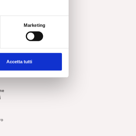
Marketing
he
Accetta tutti
l
ome
i
ro