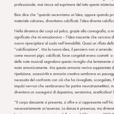
professionale, mai riesce ad esprimere del tutto questo misterio
Bion dice che “quando secerniamo un’idea, oppure quando p
materiale calcareo, diventiamo calcificati, l’idea diventa calcif
Nella dinamica dei corpi sul palco, grazie alla coreografia, a 
significato che mi emozionava – l’idea nascente che cercava di 
nuovo riprecipitarsi al suolo nell’immobilità. Quasi un rifiuto dell
“calcificazione”. Ma la nuova idea, il pensiero non si arrende:
come neuroni pigri, calcificati, forse congelati erano costretti a
delle note musicali segnalava questo risveglio che lentamente c
moto armonicamente. Ma questa armonia veniva soppiantata da 
ripetizione, ossessività e armonia creativa sembrava un passag
necessita del confronto con ciò che ha risvegliato, scongelato, f
impulsi nervosi che sembravano far partire neurotrasmettitori,
diventava un susseguirsi di dopamina, serotonina, acetilcolina
“Il corpo danzante si presenta, si offre e si rappresenta nell’
hic
necessariamente un’assenza. La danza è presenza, ma diviene s