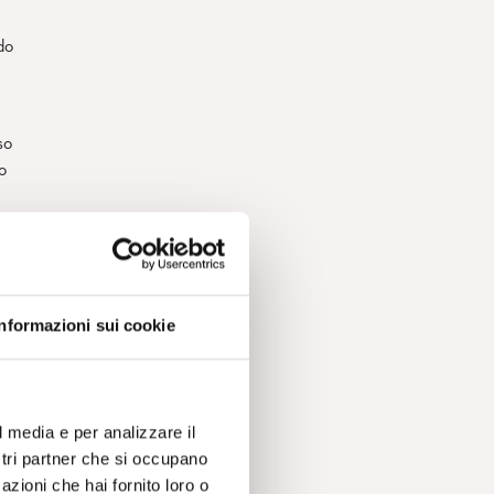
do
so
o
ta
i
Informazioni sui cookie
nde
l media e per analizzare il
te
ostri partner che si occupano
a
azioni che hai fornito loro o