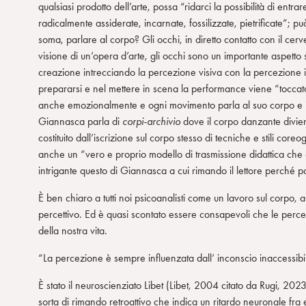
qualsiasi prodotto dell’arte, possa “ridarci la possibilità di entra
radicalmente assiderate, incarnate, fossilizzate, pietrificate”; p
soma, parlare al corpo? Gli occhi, in diretto contatto con il cer
visione di un’opera d’arte, gli occhi sono un importante aspetto 
creazione intrecciando la percezione visiva con la percezione in
prepararsi e nel mettere in scena la performance viene “toccato
anche emozionalmente e ogni movimento parla al suo corpo e il
Giannasca parla di
corpi-archivio
dove il corpo danzante divie
costituito dall’iscrizione sul corpo stesso di tecniche e stili 
anche un “vero e proprio modello di trasmissione didattica che
intrigante questo di Giannasca a cui rimando il lettore perché p
È ben chiaro a tutti noi psicoanalisti come un lavoro sul corpo,
percettivo. Ed è quasi scontato essere consapevoli che le percez
della nostra vita.
“La percezione è sempre influenzata dall’ inconscio inaccessibil
È stato il neuroscienziato Libet (Libet, 2004 citato da Rugi, 202
sorta di rimando retroattivo che indica un ritardo neuronale fr