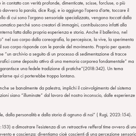
re in contatto con verità profonde, dimenticate, scisse, forcluse, o più
uò davvero la parola, dice Rugi, e io aggiungo l’opera d’arte, toccare il
vello di cui sono l’organo sensoriale specializzato, vengono
toccati
dalla
somatico perché sono creatori di immagini, contribuiscono infatti alla
terna fatta dalla propria esperienza e storia. Anche il ballerino, nel
” nel suo corpo dalla coreografia, la percepisce, la vive, la sperimenta
 suo corpo risponde con le parole del movimento. Proprio per questo
ne “un archivio a seguito di un processo di sedimentazione di tracce
coreografici come deposito attivo di una memoria corporea fondamentale” ma
 garantisce una fedele tradizione di pratiche”(2018:342). Un tema
arlarne qui ci porterebbe troppo lontano.
 anche se banalmente da palestra, implichi il coinvolgimento del sistema
ioni siano “illuminate” dal lavoro del nostro inconscio, dalle esperienze
e, dalla personalità e dalla storia di ognuno di noi” ( Rugi, 2023:154).
3:153) a dimostrare l’esistenza di un
retroactive refferal time
ovvero di un
a evento e coscienza: diventiamo cioè coscienti di una percezione sensori