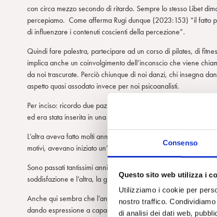
con circa mezzo secondo di ritardo. Sempre lo stesso Libet dimo
percepiamo. Come afferma Rugi dunque (2023:153) “il fatto pe
di influenzare i contenuti coscienti della percezione”.
Quindi fare palestra, partecipare ad un corso di pilates, di fitn
implica anche un coinvolgimento dell’inconscio che viene chiama
da noi trascurate. Perciò chiunque di noi danzi, chi insegna da
aspetto quasi assodato invece per noi psicoanalisti.
Per inciso: ricordo due pazienti con due storie di abilità motor
ed era stata inserita in una squadra di rugby femminile.
L’altra aveva fatto molti anni di ginnastica artistica esibendosi
Consenso
motivi, avevano iniziato un’analisi.
Sono passati tantissimi anni e sono venuta a sapere che la gioc
Questo sito web utilizza i c
soddisfazione e l’altra, la ginnasta, da un anno se la spassa a f
Utilizziamo i cookie per perso
Anche qui sembra che l’analisi, come un buon corso di pilates 
nostro traffico. Condividiamo 
dando espressione a capacità e piaceri somatopsichici che “spi
di analisi dei dati web, pubbl