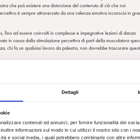
stra che può esistere una distorsione del contenuto di ciò che noi
rcettivo è sempre attraversato da una valenza emotiva inconscia in gra
ess, fino ad essere coinvolti in complesse e impegnative lezioni di danza
to in causa dalla stimolazione percettiva di parti della muscolatura spes
nza, chi fa un qualsiasi lavoro da palestra, non dovrebbe trascurare quest
ie molto caratterizzate: una, da bambina aveva imparato, si era appassiona
, da ragazzina, anche in piccole e brevi performance. Entrambe, per divers
Dettagli
atrice di rugby partecipa a corsi di danza moderna e si esibisce con gra
ookie
are kickboxing!
nalizzare contenuti ed annunci, per fornire funzionalità dei socia
ad esempio, abbia saputo mettere in moto parti corporeo-mentali trascura
inoltre informazioni sul modo in cui utilizzi il nostro sito con i n
ngevano” per essere accolti, ma che la mente si impediva di portare all
icità e social media, i quali potrebbero combinarle con altre inform