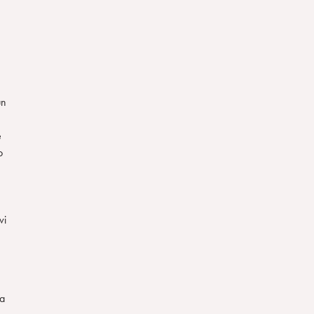
un
e
o
vi
za