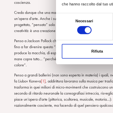
coscienza.
che hanno raccolto dal tuo uti
Credo dunque che una maestra di danza, una coreografa, nel form
S
un’opera d’arte. Anche i suoi allievi possono rappresentare come
Necessari
e
progettato, “pensato” solo razionalmente, ma è un prodotto dall
l
creatività: è una creazione che gli scappa dalle mani.
e
z
Penso a Jackson Pollock che ad un certo punto ha avuto bisogno 
i
fino a far divenire questo “gesto” le basi del movimento dell’
act
Rifiuta
o
produce la macchia, di esprimere, di far “parlare” movimenti ed
n
mare copre tutto… “perché il mare con le onde travolge ogni co
e
colore”.
d
Penso a grandi ballerini (non sono esperta in materia) i quali,
e
fa Liubov Koneva
[1]
, addirittura lavorano sulla musica per trasf
l
trasforma in quei milioni di micro-movimenti che costruiscono un
c
secondo di
ritardo neuronale
la coreografiasi intreccia, risvegli
o
piace un’opera d’arte (pittorica, scultorea, musicale, motoria…
n
razionalmente cosciente, ma facendo di quel pensiero qualcosa
s
e