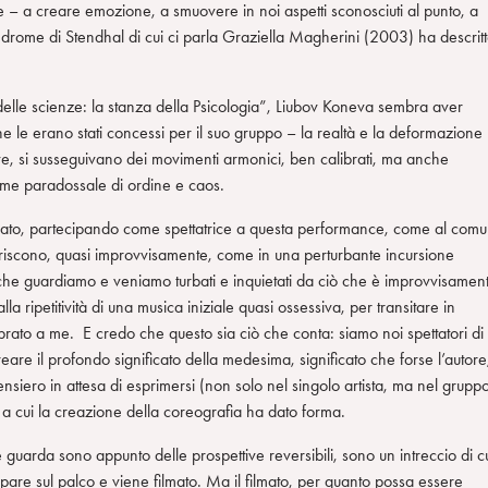
erse – a creare emozione, a smuovere in noi aspetti sconosciuti al punto, a
indrome di Stendhal di cui ci parla Graziella Magherini (2003) ha descrit
lle scienze: la stanza della Psicologia”, Liubov Koneva sembra aver
e le erano stati concessi per il suo gruppo – la realtà e la deformazione
lieve, si susseguivano dei movimenti armonici, ben calibrati, ma anche
eme paradossale di ordine e caos.
vato, partecipando come spettatrice a questa performance, come al com
nseriscono, quasi improvvisamente, come in una perturbante incursione
i che guardiamo e veniamo turbati e inquietati da ciò che è improvvisamen
ripetitività di una musica iniziale quasi ossessiva, per transitare in
brato a me. E credo che questo sia ciò che conta: siamo noi spettatori di
reare il profondo significato della medesima, significato che forse l’autore
siero in attesa di esprimersi (non solo nel singolo artista, ma nel grupp
 e a cui la creazione della coreografia ha dato forma.
 guarda sono appunto delle prospettive reversibili, sono un intreccio di c
appare sul palco e viene filmato. Ma il filmato, per quanto possa essere