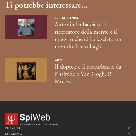
Ti potrebbe interessare...
PROTAGONISTI
Antonio Imbasciati. Il
ricercatore della mente e il
maestro che ci ha lasciato un
metodo. Luisa Laghi
ARTE
Il doppio e il perturbante da
Euripide a Van Gogh. P.
Moressa
RUBRICHE
LA CURA
CHI SIAMO