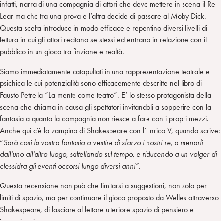
infatti, narra di una compagnia di attori che deve mettere in scena il Re
Lear ma che tra una prova e l’altra decide di passare al Moby Dick.
Questa scelta introduce in modo efficace e repentino diversi livelli di
lettura in cui gli attori recitano se stessi ed entrano in relazione con il
pubblico in un gioco tra finzione e realtà.
Siamo immediatamente catapultati in una rappresentazione teatrale e
psichica le cui potenzialità sono efficacemente descritte nel libro di
Fausto Petrella “La mente come teatro”. E’ lo stesso protagonista della
scena che chiama in causa gli spettatori invitandoli a sopperire con la
fantasia a quanto la compagnia non riesce a fare con i propri mezzi.
Anche qui c’è lo zampino di Shakespeare con l’Enrico V, quando scrive:
“
Sarà così la vostra fantasia a vestire di sfarzo i nostri re, a menarli
dall’uno all’altro luogo, saltellando sul tempo, e riducendo a un volger di
clessidra gli eventi occorsi lungo diversi anni”.
Questa recensione non può che limitarsi a suggestioni, non solo per
limiti di spazio, ma per continuare il gioco proposto da Welles attraverso
Shakespeare, di lasciare al lettore ulteriore spazio di pensiero e