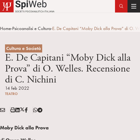
T
o
g
Home
Psicoanalisi e Cultura
E. De Capitani “Moby Dick alla Prova” di O. Wel
>
>
g
l
e
Cultura e Società
n
E. De Capitani “Moby Dick alla
a
Prova” di O. Welles. Recensione
v
di C. Nichini
i
g
14 feb 2022
a
TEATRO
t
i
E
S
L
X
F
T
Condividi:
o
M
t
i
/
B
e
n
A
a
n
T
l
Moby Dick alla Prova
I
m
k
w
e
L
p
e
i
g