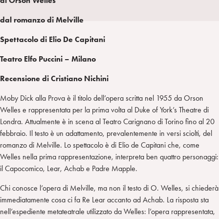
di Orson Welles
a
d
t
r
dal romanzo di Melville
i
t
a
n
e
m
Spettacolo di Elio De Capitani
r
Teatro Elfo Puccini – Milano
Recensione di Cristiano Nichini
Moby Dick alla Prova è il titolo dell’opera scritta nel 1955 da Orson
Welles e rappresentata per la prima volta al Duke of York’s Theatre di
Londra. Attualmente è in scena al Teatro Carignano di Torino fino al 20
febbraio. Il testo è un adattamento, prevalentemente in versi sciolti, del
romanzo di Melville. Lo spettacolo è di Elio de Capitani che, come
Welles nella prima rappresentazione, interpreta ben quattro personaggi:
il Capocomico, Lear, Achab e Padre Mapple.
Chi conosce l’opera di Melville, ma non il testo di O. Welles, si chiederà
immediatamente cosa ci fa Re Lear accanto ad Achab. La risposta sta
nell’espediente metateatrale utilizzato da Welles: l’opera rappresentata,