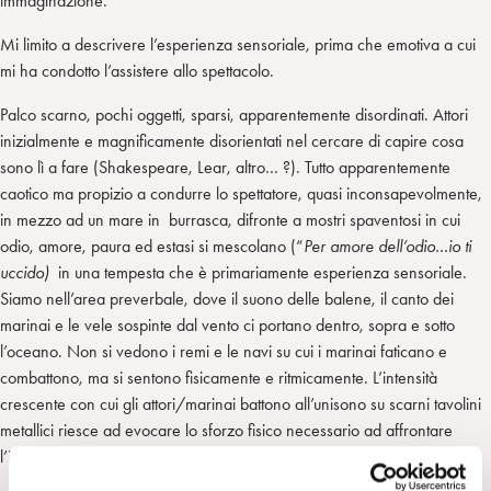
immaginazione.
Mi limito a descrivere l’esperienza sensoriale, prima che emotiva a cui
mi ha condotto l’assistere allo spettacolo.
Palco scarno, pochi oggetti, sparsi, apparentemente disordinati. Attori
inizialmente e magnificamente disorientati nel cercare di capire cosa
sono lì a fare (Shakespeare, Lear, altro… ?). Tutto apparentemente
caotico ma propizio a condurre lo spettatore, quasi inconsapevolmente,
in mezzo ad un mare in burrasca, difronte a mostri spaventosi in cui
odio, amore, paura ed estasi si mescolano (“
Per amore dell’odio…io ti
uccido)
in una tempesta che è primariamente esperienza sensoriale.
Siamo nell’area preverbale, dove il suono delle balene, il canto dei
marinai e le vele sospinte dal vento ci portano dentro, sopra e sotto
l’oceano. Non si vedono i remi e le navi su cui i marinai faticano e
combattono, ma si sentono fisicamente e ritmicamente. L’intensità
crescente con cui gli attori/marinai battono all’unisono su scarni tavolini
metallici riesce ad evocare lo sforzo fisico necessario ad affrontare
l’inseguimento della balena.