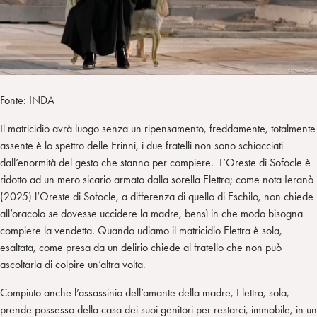
Fonte: INDA
Il matricidio avrà luogo senza un ripensamento, freddamente, totalmente
assente è lo spettro delle Erinni, i due fratelli non sono schiacciati
dall’enormità del gesto che stanno per compiere. L’Oreste di Sofocle è
ridotto ad un mero sicario armato dalla sorella Elettra; come nota Ieranò
(2025) l’Oreste di Sofocle, a differenza di quello di Eschilo, non chiede
all’oracolo
se
dovesse uccidere la madre, bensì in che modo bisogna
compiere la vendetta. Quando udiamo il matricidio Elettra è sola,
esaltata, come presa da un delirio chiede al fratello che non può
ascoltarla di colpire un’altra volta.
Compiuto anche l’assassinio dell’amante della madre, Elettra, sola,
prende possesso della casa dei suoi genitori per restarci, immobile, in un