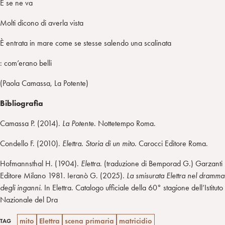
E se ne va
Molti dicono di averla vista
È entrata in mare come se stesse salendo una scalinata
: com’erano belli
(Paola Camassa, La Potente)
Bibliografia
Camassa P. (2014).
La Potente
. Nottetempo Roma.
Condello F. (2010).
Elettra. Storia di un mito
. Carocci Editore Roma.
Hofmannsthal H. (1904).
Elettra
. (traduzione di Bemporad G.) Garzanti
Editore Milano 1981. Ieranò G. (2025).
La smisurata Elettra nel dramma
degli inganni
. In Elettra. Catalogo ufficiale della 60° stagione dell’Istituto
Nazionale del Dra
mito
Elettra
scena primaria
matricidio
TAG