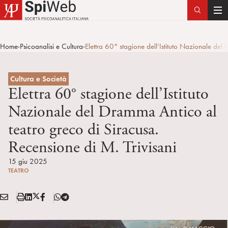
T
o
g
Home
Psicoanalisi e Cultura
Elettra 60° stagione dell’Istituto Nazionale del
>
>
g
l
e
Cultura e Società
n
Elettra 60° stagione dell’Istituto
a
Nazionale del Dramma Antico al
v
teatro greco di Siracusa.
i
g
Recensione di M. Trivisani
a
15 giu 2025
t
TEATRO
i
o
E
S
L
X
F
T
n
Condividi:
M
t
i
/
B
e
A
a
n
T
l