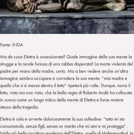
Fonte: INDA
Ma da cosa Elettra è ossessionata? Quale immagine della sua mente la
strugge e la rende furiosa di una rabbia disperata? La morte violenta del
padre per mano della madre, certo. Ma a ben vedere anche un’altra
immagine sembra occupare e corrodere la sua mente: “
mia madre e
quello che si è messa dentro il letto
” ripeterà più volte. Dunque, torna il
letto, visto ma non visto, che la bella regia di Roberto Andò ha collocato
in scena come un luogo mitico della mente di Elettra e forse motore
stesso della tragedia.
Elettra è sola e avverte dolorosamente la sua solitudine: “
tutta mi sto
consumando, senza figli, senza un marito che mi ami e mi protegga
”.
Nella più bella riscrittura moderna dell’Elettra, quella di Hofmannsthal, le