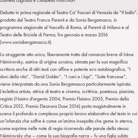
Daniela Lagrasta e Elisabetta Marchiori
a
d
t
r
Debutto in prima regionale al Teatro Ca’ Foscari di Venezia de “Il ballo”,
i
t
a
prodotto dal Teatro Franco Parenti e da Sonia Bergamasco, in
n
e
m
programma stagionale al Vascello di Roma, al Parenti di Milano e al
r
Teatro delle Briciole di Parma, fra gennaio e marzo 2016
(www.soniabergamasco.it).
Lo struggente atto unico, liberamente tratto dal romanzo breve di Irène
Némirovsky, autrice di origine ucraina, stimata per la sua magnifica
scrittura anche di altri testi con affine e potente eco autobiografica, “I
doni della vita”, “David Golder”, “I cani e i lupi”, “Suite francese”,
viene interpretato da una Sonia Bergamasco particolarmente ispirata.
L’eclettica artista, attrice di teatro e cinema, scrittrice, poetessa, pianista,
regista (Nastro d’argento 2004, Premio Flaiano 2005, Premio della
Critica 2012, Premio Eleonora Duse 2014) porta magistralmente in
scena il profondo e complesso proprio lavoro elaborativo del testo in cui
un’infanzia che soffre è come un’anima insepolta che geme in eterno,
come esprime nelle note di regia ricorrendo alle parole della stessa
Némirovsky che – come la sua biografia narra – fu una figlia subito