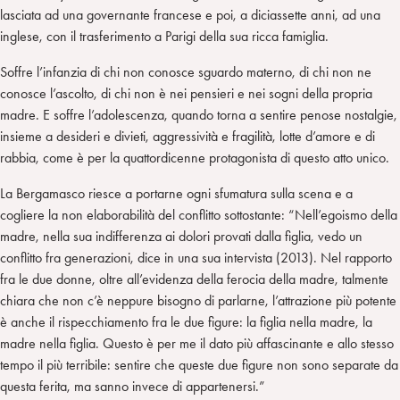
lasciata ad una governante francese e poi, a diciassette anni, ad una
inglese, con il trasferimento a Parigi della sua ricca famiglia.
Soffre l’infanzia di chi non conosce sguardo materno, di chi non ne
conosce l’ascolto, di chi non è nei pensieri e nei sogni della propria
madre. E soffre l’adolescenza, quando torna a sentire penose nostalgie,
insieme a desideri e divieti, aggressività e fragilità, lotte d’amore e di
rabbia, come è per la quattordicenne protagonista di questo atto unico.
La Bergamasco riesce a portarne ogni sfumatura sulla scena e a
cogliere la non elaborabilità del conflitto sottostante: “Nell’egoismo della
madre, nella sua indifferenza ai dolori provati dalla figlia, vedo un
conflitto fra generazioni, dice in una sua intervista (2013). Nel rapporto
fra le due donne, oltre all’evidenza della ferocia della madre, talmente
chiara che non c’è neppure bisogno di parlarne, l’attrazione più potente
è anche il rispecchiamento fra le due figure: la figlia nella madre, la
madre nella figlia. Questo è per me il dato più affascinante e allo stesso
tempo il più terribile: sentire che queste due figure non sono separate da
questa ferita, ma sanno invece di appartenersi.”