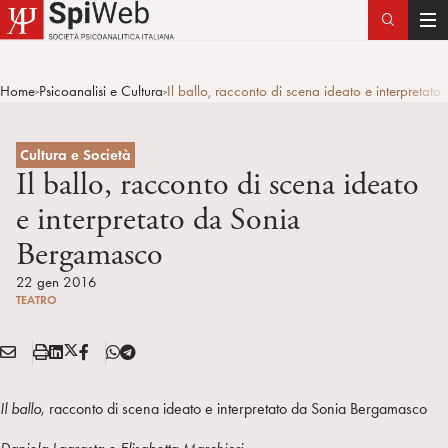
T
o
g
Home
Psicoanalisi e Cultura
Il ballo, racconto di scena ideato e interpreta
>
>
g
l
e
Cultura e Società
n
Il ballo, racconto di scena ideato
a
e interpretato da Sonia
v
Bergamasco
i
g
22 gen 2016
a
TEATRO
t
i
E
S
L
X
F
T
Condividi:
o
M
t
i
/
B
e
n
A
a
n
T
l
Il ballo
, racconto di scena ideato e interpretato da Sonia Bergamasco
I
m
k
w
e
L
p
e
i
g