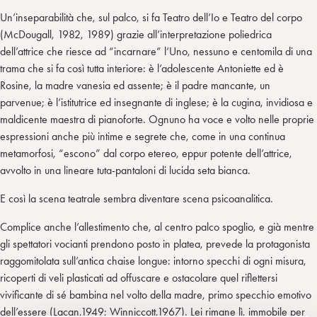
Un’inseparabilità che, sul palco, si fa Teatro dell’Io e Teatro del corpo
(McDougall, 1982, 1989) grazie all’interpretazione poliedrica
dell’attrice che riesce ad “incarnare” l’Uno, nessuno e centomila di una
trama che si fa così tutta interiore: è l’adolescente Antoniette ed è
Rosine, la madre vanesia ed assente; è il padre mancante, un
parvenue; è l’istitutrice ed insegnante di inglese; è la cugina, invidiosa e
maldicente maestra di pianoforte. Ognuno ha voce e volto nelle proprie
espressioni anche più intime e segrete che, come in una continua
metamorfosi, “escono” dal corpo etereo, eppur potente dell’attrice,
avvolto in una lineare tuta-pantaloni di lucida seta bianca.
E così la scena teatrale sembra diventare scena psicoanalitica.
Complice anche l’allestimento che, al centro palco spoglio, e già mentre
gli spettatori vocianti prendono posto in platea, prevede la protagonista
raggomitolata sull’antica chaise longue: intorno specchi di ogni misura,
ricoperti di veli plasticati ad offuscare e ostacolare quel riflettersi
vivificante di sé bambina nel volto della madre, primo specchio emotivo
dell’essere (Lacan,1949; Winniccott,1967). Lei rimane lì, immobile per