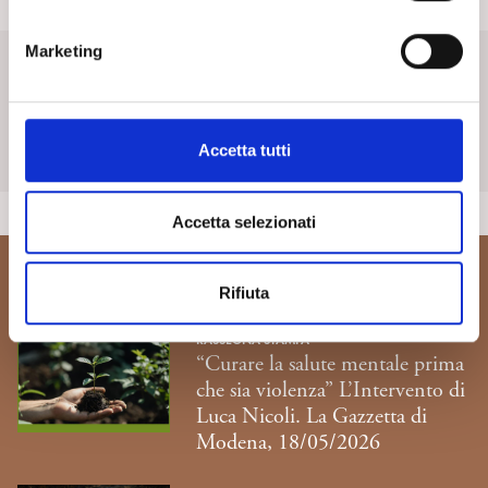
n
e
SpiPedia
Marketing
d
e
SpiPedia è l’enciclopedia aperta della psicoanalisi che si
l
arricchisce nel tempo di nuove voci e di costanti contributi.
c
Accetta tutti
o
Scopri di più
n
s
Accetta selezionati
e
n
Ti potrebbe interessare...
Rifiuta
s
o
RASSEGNA STAMPA
“Curare la salute mentale prima
che sia violenza” L’Intervento di
Luca Nicoli. La Gazzetta di
Modena, 18/05/2026