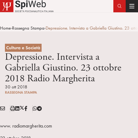
T
o
g
Home
Rassegna Stampa
Depressione. Intervista a Gabriella Giustino. 23 o
>
>
g
l
e
Cultura e Società
n
Depressione. Intervista a
a
Gabriella Giustino. 23 ottobre
v
2018 Radio Margherita
i
g
30 ott 2018
a
RASSEGNA STAMPA
t
i
E
S
L
X
F
T
Condividi:
o
M
t
i
/
B
e
n
A
a
n
T
l
www. radiomargherita.com
I
m
k
w
e
L
p
e
i
g