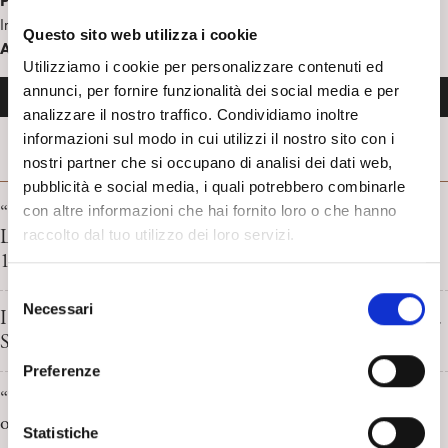
Parliamone con
Intervista a Gabriella Giustino di Mariella Palermo
Questo sito web utilizza i cookie
Ascolta l’intervista:
Utilizziamo i cookie per personalizzare contenuti ed
Audio
annunci, per fornire funzionalità dei social media e per
00:00
00:00
Player
analizzare il nostro traffico. Condividiamo inoltre
informazioni sul modo in cui utilizzi il nostro sito con i
nostri partner che si occupano di analisi dei dati web,
RASSEGNA STAMPA
pubblicità e social media, i quali potrebbero combinarle
“Curare la salute mentale prima che sia violenza”
con altre informazioni che hai fornito loro o che hanno
L’Intervento di Luca Nicoli. La Gazzetta di Modena,
raccolto dal tuo utilizzo dei loro servizi.
18/05/2026
S
Necessari
e
I ragazzi nella rete diagnostica del ADHD e dell’autismo.
l
Sarantis Thanopulos, HuffPost Italia 27/02/2026
e
Preferenze
z
“Tra amore e fermezza: la sfida educativa dei genitori di
i
oggi” Adelia Lucattini. Interris, 26/10/2025
o
Statistiche