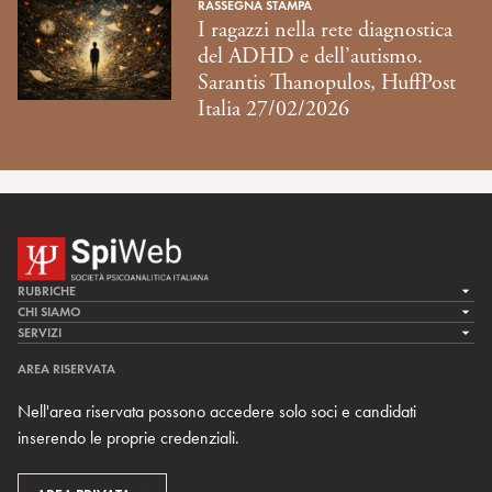
RASSEGNA STAMPA
I ragazzi nella rete diagnostica
del ADHD e dell’autismo.
Sarantis Thanopulos, HuffPost
Italia 27/02/2026
RUBRICHE
LA CURA
CHI SIAMO
LA SPI
SERVIZI
LA RICERCA
SPIPEDIA
TEAM DI SPIWEB
AREA RISERVATA
CULTURA E SOCIETÀ
CERCA UNO PSICOANALISTA
CONTATTI
Nell'area riservata possono accedere solo soci e candidati
MULTIMEDIA
ARCHIVIO STORICO
inserendo le proprie credenziali.
RIVISTE
AREA INTERNAZIONALE
CENTRI LOCALI DELLA SPI
PROSSIMI EVENTI