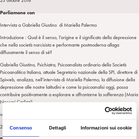
23 ottobre 2018
a
d
t
r
Parliamone con
i
t
a
n
e
m
Intervista a Gabriella Giustino di Mariella Palermo
r
Introduzione : Qual è il senso, l’origine e il significato della depressione
che nella società narcisista e performante postmoderna allaga
diffusamente il senso di sé?
Gabriella Giustino, Psichiatra, Psicoanalista ordinario della Società
Psicoanalitica Italiana, attuale Segretario nazionale della SPI, direttore di
Spiweb, analizza, nell’intervista di Mariella Palermo, la diffusione della
depressione alle nostre latitudini e come la psicoanalisi oggi, possa
contribuire positivamente a esplorare e affrontarne la sofferenza (Maria
Naccari Carlizzi).
www. radiomargherita.com
23 ottobre 2018
Consenso
Dettagli
Informazioni sui cookie