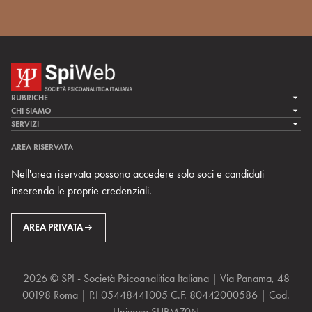
RUBRICHE
LA CURA
CHI SIAMO
LA SPI
SERVIZI
LA RICERCA
SPIPEDIA
TEAM DI SPIWEB
AREA RISERVATA
CULTURA E SOCIETÀ
CERCA UNO PSICOANALISTA
CONTATTI
Nell'area riservata possono accedere solo soci e candidati
MULTIMEDIA
ARCHIVIO STORICO
inserendo le proprie credenziali.
RIVISTE
AREA INTERNAZIONALE
CENTRI LOCALI DELLA SPI
PROSSIMI EVENTI
AREA PRIVATA
2026 © SPI - Società Psicoanalitica Italiana | Via Panama, 48
00198 Roma | P.I 05448441005 C.F. 80442000586 | Cod.
Univoco SUBM70N