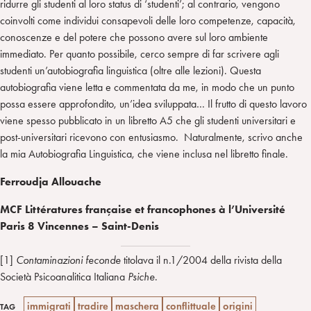
ridurre gli studenti al loro status di ‘studenti’; al contrario, vengono
coinvolti come individui consapevoli delle loro competenze, capacità,
conoscenze e del potere che possono avere sul loro ambiente
immediato. Per quanto possibile, cerco sempre di far scrivere agli
studenti un’autobiografia linguistica (oltre alle lezioni). Questa
autobiografia viene letta e commentata da me, in modo che un punto
possa essere approfondito, un’idea sviluppata… Il frutto di questo lavoro
viene spesso pubblicato in un libretto A5 che gli studenti universitari e
post-universitari ricevono con entusiasmo. Naturalmente, scrivo anche
la mia Autobiografia Linguistica, che viene inclusa nel libretto finale.
Ferroudja Allouache
MCF Littératures française et francophones à l’Université
Paris 8 Vincennes – Saint-Denis
[1]
Contaminazioni feconde
titolava il n.1/2004 della rivista della
Società Psicoanalitica Italiana
Psiche
.
immigrati
tradire
maschera
conflittuale
origini
TAG