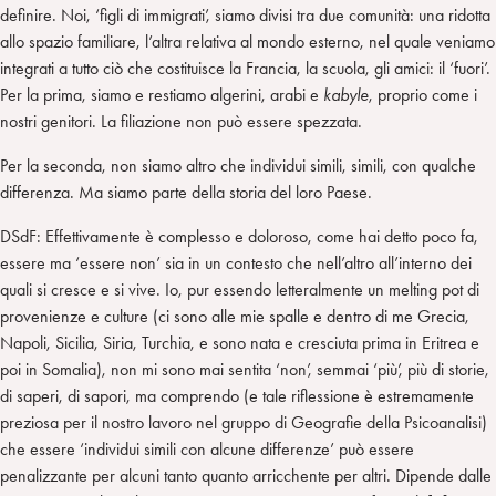
definire. Noi, ‘figli di immigrati’, siamo divisi tra due comunità: una ridotta
allo spazio familiare, l’altra relativa al mondo esterno, nel quale veniamo
integrati a tutto ciò che costituisce la Francia, la scuola, gli amici: il ‘fuori’.
Per la prima, siamo e restiamo algerini, arabi e
kabyle
, proprio come i
nostri genitori. La filiazione non può essere spezzata.
Per la seconda, non siamo altro che individui simili, simili, con qualche
differenza. Ma siamo parte della storia del loro Paese.
DSdF: Effettivamente è complesso e doloroso, come hai detto poco fa,
essere ma ‘essere non’ sia in un contesto che nell’altro all’interno dei
quali si cresce e si vive. Io, pur essendo letteralmente un melting pot di
provenienze e culture (ci sono alle mie spalle e dentro di me Grecia,
Napoli, Sicilia, Siria, Turchia, e sono nata e cresciuta prima in Eritrea e
poi in Somalia), non mi sono mai sentita ‘non’, semmai ‘più’, più di storie,
di saperi, di sapori, ma comprendo (e tale riflessione è estremamente
preziosa per il nostro lavoro nel gruppo di Geografie della Psicoanalisi)
che essere ‘individui simili con alcune differenze’ può essere
penalizzante per alcuni tanto quanto arricchente per altri. Dipende dalle