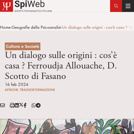
T
o
g
Home
Geografie della Psicoanalisi
Un dialogo sulle origini : cos’è casa ? F
>
>
g
l
e
Cultura e Società
n
Un dialogo sulle origini : cos’è
a
casa ? Ferroudja Allouache, D.
v
Scotto di Fasano
i
g
16 feb 2024
a
AFRICHE. TRA(N)SFORMAZIONI
t
i
E
S
L
X
F
T
Condividi:
o
M
t
i
/
B
e
n
A
a
n
T
l
I
m
k
w
e
L
p
e
i
g