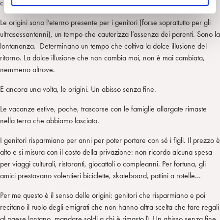
cioè ‘ritorno’ e ‘dolore’, traducono la patria e il dolore di non esserci.
o
Le origini sono l’eterno presente per i genitori (forse soprattutto per gli
ultrasessantenni), un tempo che cauterizza l’assenza dei parenti. Sono la
lontananza. Determinano un tempo che coltiva la dolce illusione del
ritorno. La dolce illusione che non cambia mai, non è mai cambiata,
nemmeno altrove.
E ancora una volta, le origini. Un abisso senza fine.
Le vacanze estive, poche, trascorse con le famiglie allargate rimaste
nella terra che abbiamo lasciato.
I genitori risparmiano per anni per poter portare con sé i figli. Il prezzo è
alto e si misura con il costo della privazione: non ricordo alcuna spesa
per viaggi culturali, ristoranti, giocattoli o compleanni. Per fortuna, gli
amici prestavano volentieri biciclette, skateboard, pattini a rotelle…
Per me questo è il senso delle origini: genitori che risparmiano e poi
recitano il ruolo degli emigrati che non hanno altra scelta che fare regali
al paese lontano, mandare soldi a chi è rimasto lì. Un abisso senza fine.