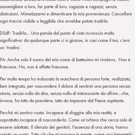
assomigliare a loro, far parte di loro, ragazze e ragazzi, senza
distinzioni. Mimetizzarmi e dimenticare la mia provenienza. Cancellare
ogni traccia visibile o leggibile che avrebbe potuto tradirla.
DSdF: Tradirla… Una parola dal punto di vista inconscio molto
significativa: da qualunque parte ci si girasse, in casi come il tuo, c’era
un ‘tradire’.
FA: Anche solo il suono del mio nome di battesimo mi rivelava.. Non è
francese. No, non è affatto francese.
Per molto tempo ho indossato la maschera di persona forte, realizzata,
ben integrata, per nascondere il dolore di sentirmi una persona senza
storia, senza nulla da dire, senza nulla di interessante da offrire…che,
invece, ha tutto da prendere, tutto da imparare dal Paese ospitante.
Perché mi sentivo vuota. Incapace di sfuggire alla mia realtà, e
soprattutto incapace di nasconderla. Come un’orfana che cerca solo di
essere adottata. Il silenzio dei genitori, l’assenza di una storia, hanno
creato un vuoto. Tutto ciò che mi tornava in mente, come una lamentela