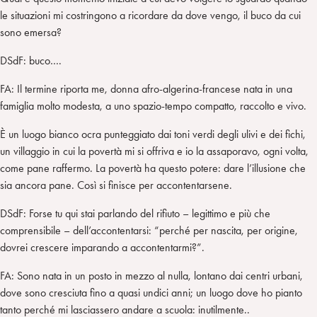
le situazioni mi costringono a ricordare da dove vengo, il buco da cui
sono emersa?
DSdF: buco….
FA: Il termine riporta me, donna afro-algerina-francese nata in una
famiglia molto modesta, a uno spazio-tempo compatto, raccolto e vivo.
È un luogo bianco ocra punteggiato dai toni verdi degli ulivi e dei fichi,
un villaggio in cui la povertà mi si offriva e io la assaporavo, ogni volta,
come pane raffermo. La povertà ha questo potere: dare l’illusione che
sia ancora pane. Così si finisce per accontentarsene.
DSdF: Forse tu qui stai parlando del rifiuto – legittimo e più che
comprensibile – dell’accontentarsi: “perché per nascita, per origine,
dovrei crescere imparando a accontentarmi?”.
FA: Sono nata in un posto in mezzo al nulla, lontano dai centri urbani,
dove sono cresciuta fino a quasi undici anni; un luogo dove ho pianto
tanto perché mi lasciassero andare a scuola: inutilmente..