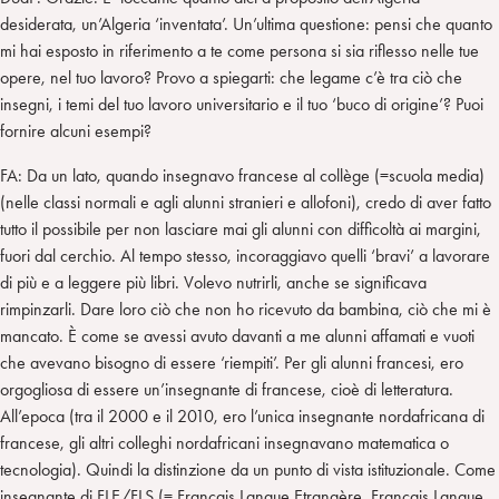
desiderata, un’Algeria ‘inventata’. Un’ultima questione: pensi che quanto
mi hai esposto in riferimento a te come persona si sia riflesso nelle tue
opere, nel tuo lavoro? Provo a spiegarti: che legame c’è tra ciò che
insegni, i temi del tuo lavoro universitario e il tuo ‘buco di origine’? Puoi
fornire alcuni esempi?
FA: Da un lato, quando insegnavo francese al collège (=scuola media)
(nelle classi normali e agli alunni stranieri e allofoni), credo di aver fatto
tutto il possibile per non lasciare mai gli alunni con difficoltà ai margini,
fuori dal cerchio. Al tempo stesso, incoraggiavo quelli ‘bravi’ a lavorare
di più e a leggere più libri. Volevo nutrirli, anche se significava
rimpinzarli. Dare loro ciò che non ho ricevuto da bambina, ciò che mi è
mancato. È come se avessi avuto davanti a me alunni affamati e vuoti
che avevano bisogno di essere ‘riempiti’. Per gli alunni francesi, ero
orgogliosa di essere un’insegnante di francese, cioè di letteratura.
All’epoca (tra il 2000 e il 2010, ero l’unica insegnante nordafricana di
francese, gli altri colleghi nordafricani insegnavano matematica o
tecnologia). Quindi la distinzione da un punto di vista istituzionale. Come
insegnante di FLE/FLS (= Français Langue Etrangère, Français Langue