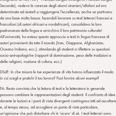
Seconde), vedevo le carenze degli alunni stranieri/allofoni ed ero
determinata ad aiutarli a raggiungere l’eccellenza, anche se partivano
da una base molto bassa. facendoli lavorare su testi letterari francesi e
francofoni (di autori africani e nordafricani), consolidavo la loro
padronanza della lingua e arricchivo il loro patrimonio culturale!
All’università, ho esteso questo approccio a testi in lingua francese di
autori provenienti da tutto il mondo (Iran, Giappone, Afghanistan,
Oceano Indiano, ecc.), stimolando gli studenti a riflettere su questioni
socio-antropologiche (rapporti di dominazione, peso delle tradizioni e
delle religioni, nozione di cultura, ecc.)
DSdF: In che misura le tue esperienze di vita hanno influenzato il modo
in cui scegli e pratichi il tuo lavoro? Puoi fornire alcuni esempi?
FA: Resto convinta che la lettura di testi e la letteratura in generale
possono cambiare le rappresentazioni degli studenti. Il confronto di idee
durante le lezioni e i punti di vista divergenti costringono tutti ad ascoltare
e, al tempo stesso, ad accogliere un punto di vista particolare,
un’opinione che può disturbare chi è ‘sicuro’ di sé. I testi letterari sono