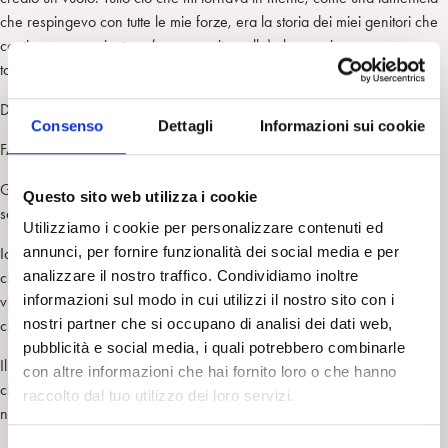
che respingevo con tutte le mie forze, era la storia dei miei genitori che
continuavano a ripetere (come un ritornello) che un giorno saremmo
tornati al paese, per sempre.
DSdF: Nessuna possibilità di pensarsi per sempre altrove?
Consenso
Dettagli
Informazioni sui cookie
FA: Conflittuale.
Gli immigrati portano sulla pelle l’impronta delle loro origini. Come una
Questo sito web utilizza i cookie
seconda natura.
Utilizziamo i cookie per personalizzare contenuti ed
annunci, per fornire funzionalità dei social media e per
Io che sono nata in quel luogo bianco e ocra punteggiato di verde, so
analizzare il nostro traffico. Condividiamo inoltre
che cosa mi resta e considero, misuro, ogni giorno, che cosa significa
informazioni sul modo in cui utilizzi il nostro sito con i
vivere nel Paese dove mio padre all’inizio lavorava da solo, anni prima
nostri partner che si occupano di analisi dei dati web,
che la famiglia si riunisse nel 1982.
pubblicità e social media, i quali potrebbero combinarle
Il Paese che mi ha dato tutto: studiare e sfuggire alla condizione sociale
con altre informazioni che hai fornito loro o che hanno
che sarebbe stata il mio destino se avessi rinunciato alla mia libertà:
raccolto dal tuo utilizzo dei loro servizi.
naturalizzarmi. Diventare insegnante.