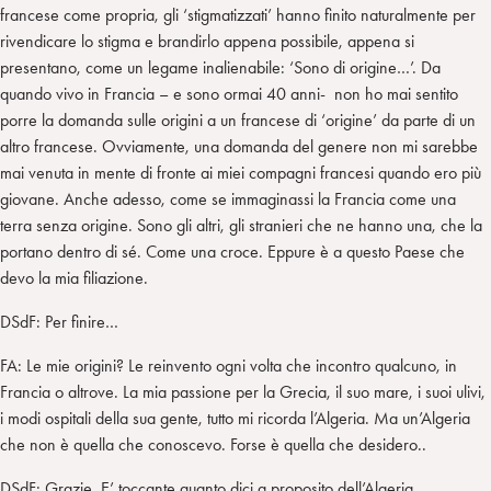
francese come propria, gli ‘stigmatizzati’ hanno finito naturalmente per
rivendicare lo stigma e brandirlo appena possibile, appena si
presentano, come un legame inalienabile: ‘Sono di origine…’. Da
quando vivo in Francia – e sono ormai 40 anni- non ho mai sentito
porre la domanda sulle origini a un francese di ‘origine’ da parte di un
altro francese. Ovviamente, una domanda del genere non mi sarebbe
mai venuta in mente di fronte ai miei compagni francesi quando ero più
giovane. Anche adesso, come se immaginassi la Francia come una
terra senza origine. Sono gli altri, gli stranieri che ne hanno una, che la
portano dentro di sé. Come una croce. Eppure è a questo Paese che
devo la mia filiazione.
DSdF: Per finire…
FA: Le mie origini? Le reinvento ogni volta che incontro qualcuno, in
Francia o altrove. La mia passione per la Grecia, il suo mare, i suoi ulivi,
i modi ospitali della sua gente, tutto mi ricorda l’Algeria. Ma un’Algeria
che non è quella che conoscevo. Forse è quella che desidero..
DSdF: Grazie. E’ toccante quanto dici a proposito dell’Algeria