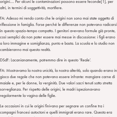
origini…. Per alcuni le contaminazioni possono essere feconde[1], per
altri, in termini di soggettività, mortifere.
FA: Adesso mi rendo conto che le origini non sono mai state oggetto di
riflessione in famiglia. Forse perché le differenze non potevano radicarsi
in questo spazio-tempo compatto. I genitori avevano formule già pronte,
così semplici da non poter essere mai messe in discussione: i figli erano
a loro immagine e somiglianza, punto e basta. La scuola e lo studio non
cambieranno mai questa realtà.
DSdF: Lacanianamente, potremmo dire in questo ‘Reale’.
FA: Mostravamo la nostra unicità, la nostra alterità, solo quando erano in
gioco due regole che non potevano essere infrante: mangiare carne di
maiale e, per le donne, la verginità. Due valori sacri tenuti sotto stretta
sorveglianza. Per rispetto delle origini, le madri ispezionavano
regolarmente la vagina delle figlie.
Le occasioni in cui le origini finivano per segnare un confine tra i
compagni francesi autoctoni e quelli immigrati erano rare. Questa era