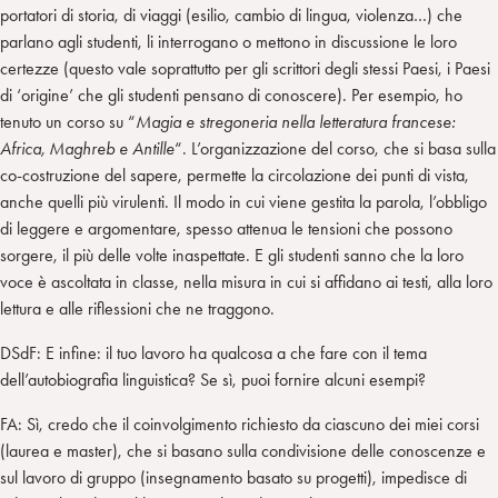
portatori di storia, di viaggi (esilio, cambio di lingua, violenza…) che
parlano agli studenti, li interrogano o mettono in discussione le loro
certezze (questo vale soprattutto per gli scrittori degli stessi Paesi, i Paesi
di ‘origine’ che gli studenti pensano di conoscere). Per esempio, ho
tenuto un corso su “
Magia e stregoneria nella letteratura francese:
Africa, Maghreb e Antille
“. L’organizzazione del corso, che si basa sulla
co-costruzione del sapere, permette la circolazione dei punti di vista,
anche quelli più virulenti. Il modo in cui viene gestita la parola, l’obbligo
di leggere e argomentare, spesso attenua le tensioni che possono
sorgere, il più delle volte inaspettate. E gli studenti sanno che la loro
voce è ascoltata in classe, nella misura in cui si affidano ai testi, alla loro
lettura e alle riflessioni che ne traggono.
DSdF: E infine: il tuo lavoro ha qualcosa a che fare con il tema
dell’autobiografia linguistica? Se sì, puoi fornire alcuni esempi?
FA: Sì, credo che il coinvolgimento richiesto da ciascuno dei miei corsi
(laurea e master), che si basano sulla condivisione delle conoscenze e
sul lavoro di gruppo (insegnamento basato su progetti), impedisce di