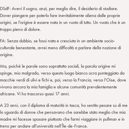
DSdF: Avevi il sogno, anzi, per meglio dire, il desiderio di studiare.
Dover piangere per poterlo fare inevitabimente aliena dalle proprie
origini, se l’origine è essere nata in un vuoto di tutto. Un vuoto che è un
troppo pieno di dolore.
FA: Senza dubbio, se fossi nata e cresciuta in un ambiente socio-
culturale benestante, avrei meno difficoltà a parlare della nozione di
origine.
Ma, poiché le parole sono soprattutto sociali, la parola origine mi
spinge, mio malgrado, verso questo luogo bianco ocra punteggiato da
macchie verdi di ulivi e fichi e, poi, verso la Francia, verso l’Oise, dove
vivono ancora la mia famiglia e alcune comunità prevalentemente
africane. Vi ho trascorso quasi 17 anni.
A 23 anni, con il diploma di maturità in tasca, ho sentito pesare su di me
lo sguardo di donne che pensavano che sarebbe stato meglio che mia
madre mi facesse sposare piuttosto che farmi viaggiare in pullman e in
treno per andare all’università nell’Île-de-France.