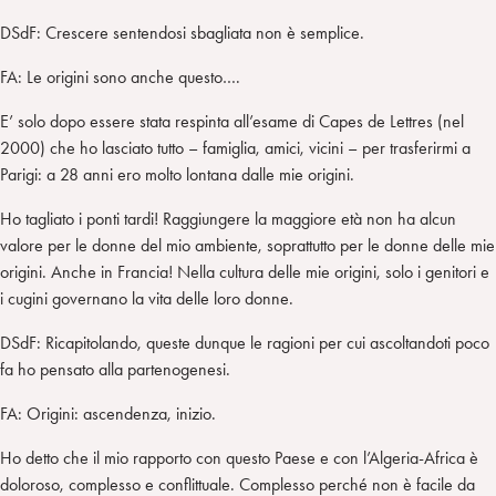
DSdF: Crescere sentendosi sbagliata non è semplice.
FA: Le origini sono anche questo….
E’ solo dopo essere stata respinta all’esame di Capes de Lettres (nel
2000) che ho lasciato tutto – famiglia, amici, vicini – per trasferirmi a
Parigi: a 28 anni ero molto lontana dalle mie origini.
Ho tagliato i ponti tardi! Raggiungere la maggiore età non ha alcun
valore per le donne del mio ambiente, soprattutto per le donne delle mie
origini. Anche in Francia! Nella cultura delle mie origini, solo i genitori e
i cugini governano la vita delle loro donne.
DSdF: Ricapitolando, queste dunque le ragioni per cui ascoltandoti poco
fa ho pensato alla partenogenesi.
FA: Origini: ascendenza, inizio.
Ho detto che il mio rapporto con questo Paese e con l’Algeria-Africa è
doloroso, complesso e conflittuale. Complesso perché non è facile da