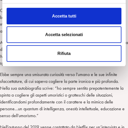
l
Con il lavoro effettuato in questa struttura fu possibile aiutare alcuni
c
Accetta tutti
bambini che entro i loro primi sei anni avevano presentato gravi
o
manifestazioni di tipo psicotico ed altri che rientravano nello spettro
n
autistico.
s
Accetta selezionati
e
Amante dell’arte e della cultura ha collaborato dal 2000 con la Cineteca
n
di Rimini per la Rassegna Cinema e Psicoanalisi in collaborazione con
Rifiuta
s
Miro Gori, Vittorio Boarini e Marco Leonetti. Tra le altre sue passioni
o
spiccavano le arti figurative, la lettura, la musica, soprattutto il Jazz.
Ebbe sempre una smisurata curiosità verso l’umano e le sue infinite
sfaccettature, di cui sapeva cogliere la parte ironica e più profonda.
Nella sua autobiografia scrive: “ho sempre sentito prepotentemente la
spinta a cogliere gli aspetti umoristici o grotteschi delle situazioni,
identificandomi profondamente con il carattere e la mimica delle
persone…un quantum di intelligenza, onestà intellettuale, educazione e
senso dell’umorismo.”
Nell’autunno del 2019 venne contattato da Netflix per un’intervista e in