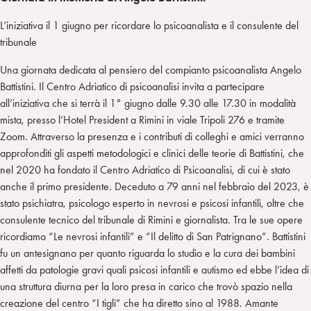
L’iniziativa il 1 giugno per ricordare lo psicoanalista e il consulente del
tribunale
Una giornata dedicata al pensiero del compianto psicoanalista Angelo
Battistini. Il Centro Adriatico di psicoanalisi invita a partecipare
all’iniziativa che si terrà il 1° giugno dalle 9.30 alle 17.30 in modalità
mista, presso l’Hotel President a Rimini in viale Tripoli 276 e tramite
Zoom. Attraverso la presenza e i contributi di colleghi e amici verranno
approfonditi gli aspetti metodologici e clinici delle teorie di Battistini, che
nel 2020 ha fondato il Centro Adriatico di Psicoanalisi, di cui è stato
anche il primo presidente. Deceduto a 79 anni nel febbraio del 2023, è
stato psichiatra, psicologo esperto in nevrosi e psicosi infantili, oltre che
consulente tecnico del tribunale di Rimini e giornalista. Tra le sue opere
ricordiamo “Le nevrosi infantili” e “Il delitto di San Patrignano”. Battistini
fu un antesignano per quanto riguarda lo studio e la cura dei bambini
affetti da patologie gravi quali psicosi infantili e autismo ed ebbe l’idea di
una struttura diurna per la loro presa in carico che trovò spazio nella
creazione del centro “I tigli” che ha diretto sino al 1988. Amante