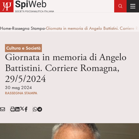
T
o
g
Home
Rassegna Stampa
Giornata in memoria di Angelo Battistini. Corri
>
>
g
l
e
Cultura e Società
n
Giornata in memoria di Angelo
a
Battistini. Corriere Romagna,
v
29/5/2024
i
g
30 mag 2024
a
RASSEGNA STAMPA
t
i
E
S
L
X
F
T
Condividi:
o
M
t
i
/
B
e
n
A
a
n
T
l
I
m
k
w
e
L
p
e
i
g