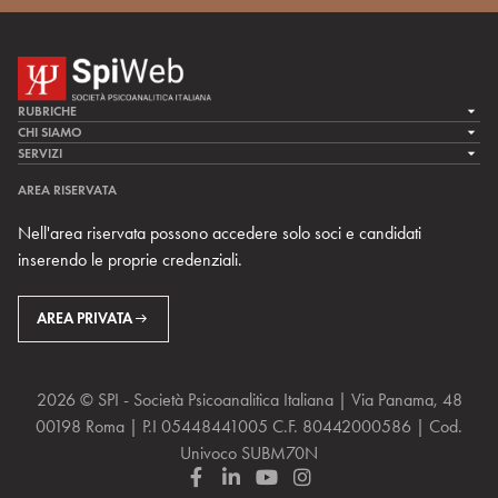
RUBRICHE
LA CURA
CHI SIAMO
LA SPI
SERVIZI
LA RICERCA
SPIPEDIA
TEAM DI SPIWEB
AREA RISERVATA
CULTURA E SOCIETÀ
CERCA UNO PSICOANALISTA
CONTATTI
Nell'area riservata possono accedere solo soci e candidati
MULTIMEDIA
ARCHIVIO STORICO
inserendo le proprie credenziali.
RIVISTE
AREA INTERNAZIONALE
CENTRI LOCALI DELLA SPI
PROSSIMI EVENTI
AREA PRIVATA
2026 © SPI - Società Psicoanalitica Italiana | Via Panama, 48
00198 Roma | P.I 05448441005 C.F. 80442000586 | Cod.
Univoco SUBM70N
F
L
Y
I