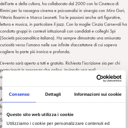
dell’arte e della cultura, ha collaborato dal 2000 con la Cineteca di
Rimini per la rassegna cinema e psicoanalisi in sinergia con Miro Gori,
Vittorio Boarini e Marco Leonetti. Tra le passioni anche arti figurative,
lettura e musica, in particolare il jazz. Con la moglie Cinzia Carnevali ha
condotto gruppi in contesti istituzionali con candidati e colleghi Spi
(Società psicoanalitica italiana). Ha sempre dimostrato una smisurata
curiosità verso l’umano nelle sue infinite sfaccettature di cui sapeva
cogliere la parte più ironica e profonda.
L’evento sarà aperto a tutti e gratuito. Richiesta l’iscrizione sia per chi
parteciperà in presenza che online, inviando una mail
a
spi.cap.rn@gmail.com
. CARLA DINI.
Biografia di Angelo Battistini
Consenso
Dettagli
Informazioni sui cookie
Angelo Battistini, psichiatra e psicoanalista, dal 1973 al 1988 ha
lavorato presso le Istituzioni Psichiatriche di Rimini come psichiatra e
neuropsichiatra infantile. E’ stato membro Ordinario con Funzioni di
Questo sito web utilizza i cookie
Training della Società Psicoanalitica Italiana (SPI) e dell’International
Utilizziamo i cookie per personalizzare contenuti ed
Psychoanalytical Association (IPA). Dal 2006 al 2011 è stato Presidente