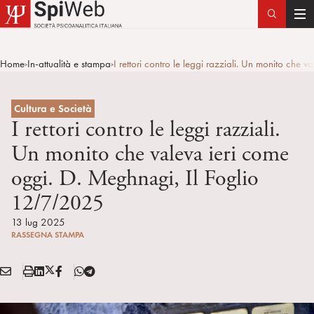
T
o
g
Home
In-attualità e stampa
I rettori contro le leggi razziali. Un monito ch
>
>
g
l
e
Cultura e Società
n
I rettori contro le leggi razziali.
a
Un monito che valeva ieri come
v
oggi. D. Meghnagi, Il Foglio
i
g
12/7/2025
a
13 lug 2025
t
RASSEGNA STAMPA
i
o
E
S
L
X
F
T
n
Condividi:
M
t
i
/
B
e
A
a
n
T
l