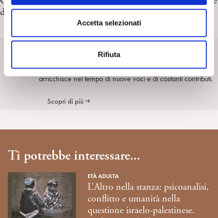
Crescere nel digitale: la voce della psicoanalisi tra le tracce
n
della Maturità. Cristina Nanetti
s
Accetta selezionati
e
SpiPedia
n
Rifiuta
s
SpiPedia è l’enciclopedia aperta della psicoanalisi che si
o
arricchisce nel tempo di nuove voci e di costanti contributi.
Scopri di più
Ti potrebbe interessare...
ETÀ ADULTA
L’Altro nella stanza: psicoanalisi,
conflitto e umanità nella
questione israelo-palestinese.