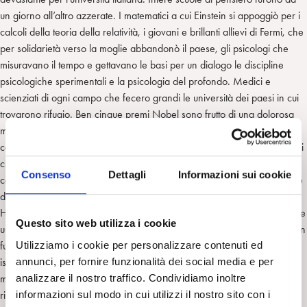
un giorno all’altro azzerate. I matematici a cui Einstein si appoggiò per i
calcoli della teoria della relatività, i giovani e brillanti allievi di Fermi, che
per solidarietà verso la moglie abbandonò il paese, gli psicologi che
misuravano il tempo e gettavano le basi per un dialogo le discipline
psicologiche sperimentali e la psicologia del profondo. Medici e
scienziati di ogni campo che fecero grandi le università dei paesi in cui
trovarono rifugio. Ben cinque premi Nobel sono frutto di una dolorosa
migrazione di cui il sistema universitario paga ancora oggi le
conseguenze etiche e scientifiche. Tra gli accademici e i giovani studiosi
che si salvarono fuggendo in tempo, c’è un gruppo importante che ha
Consenso
Dettagli
Informazioni sui cookie
contribuito in una grande avventura di resilienza a gettare le basi di due
dei più importanti centri di ricerca nel mondo: il Tekhnion di Haifa e la
Hebrew University di Gerusalemme. Le università israeliane sono anche
Questo sito web utilizza i cookie
un pezzo di storia dolorante italiana di un passato che non passa e di un
Utilizziamo i cookie per personalizzare contenuti ed
futuro possibile di convivenza pacifica da costruire, a cui le università
annunci, per fornire funzionalità dei social media e per
israeliane non hanno mai rinunciato. Se non fosse per le implicazioni
analizzare il nostro traffico. Condividiamo inoltre
morali e per le conseguenze, potenzialmente devastanti, verrebbe da
informazioni sul modo in cui utilizzi il nostro sito con i
ridere amaramente al pensiero che dopo avere atteso 80 anni per