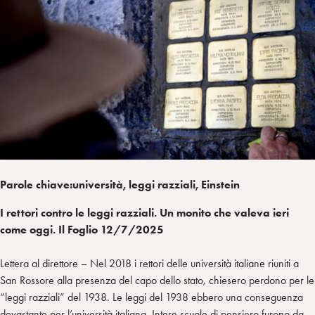
I
m
k
w
e
L
p
e
i
g
a
d
t
r
i
t
a
n
e
m
r
Parole chiave:università, leggi razziali, Einstein
I rettori contro le leggi razziali. Un monito che valeva ieri
come oggi. Il Foglio 12/7/2025
Lettera al direttore – Nel 2018 i rettori delle università italiane riuniti a
San Rossore alla presenza del capo dello stato, chiesero perdono per le
“leggi razziali” del 1938. Le leggi del 1938 ebbero una conseguenza
devastante per l’università italiana. Intere scuole di pensiero furono da