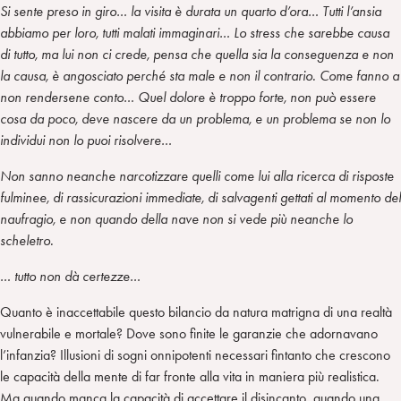
Si sente preso in giro… la visita è durata un quarto d’ora… Tutti l’ansia
abbiamo per loro, tutti malati immaginari… Lo stress che sarebbe causa
di tutto, ma lui non ci crede, pensa che quella sia la conseguenza e non
la causa, è angosciato perché sta male e non il contrario. Come fanno a
non rendersene conto… Quel dolore è troppo forte, non può essere
cosa da poco, deve nascere da un problema, e un problema se non lo
individui non lo puoi risolvere…
Non sanno neanche narcotizzare quelli come lui alla ricerca di risposte
fulminee, di rassicurazioni immediate, di salvagenti gettati al momento del
naufragio, e non quando della nave non si vede più neanche lo
scheletro.
… tutto non dà certezze…
Quanto è inaccettabile questo bilancio da natura matrigna di una realtà
vulnerabile e mortale? Dove sono finite le garanzie che adornavano
l’infanzia? Illusioni di sogni onnipotenti necessari fintanto che crescono
le capacità della mente di far fronte alla vita in maniera più realistica.
Ma quando manca la capacità di accettare il disincanto, quando una