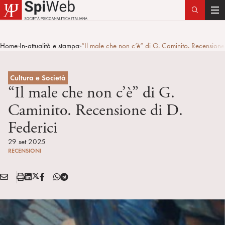
T
o
g
Home
In-attualità e stampa
“Il male che non c’è” di G. Caminito. Recensione 
>
>
g
l
e
Cultura e Società
n
“Il male che non c’è” di G.
a
Caminito. Recensione di D.
v
Federici
i
g
29 set 2025
a
RECENSIONI
t
i
E
S
L
X
F
T
Condividi:
o
M
t
i
/
B
e
n
A
a
n
T
l
I
m
k
w
e
L
p
e
i
g