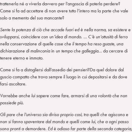
trattenerla né a viverla davvero per l’angoscia di poterla perdere?
Come si fa ad accettare di non avere tutto l’intero ma la parte che vale
solo a memento del suo mancante?
Sente la potenza di ciò che accade fuori ed è nella norma, sa esistere e
svilupparsi, coincidere con un’idea di mondo. … C’è un’ottusità di ferro
nella conservazione di quelle cose che il tempo ha reso guaste, una
dichiarazione di malinconia
in
un tempo che galleggia…
da cercare di
tenere eterno e immoto.
Come si fa a distogliersi dall’assedio dei pensieri?Da quel dolore dal
guscio compatto che trova sempre il luogo in cui depositarsi e da dove
farsi ascoltare.
Vorrebbe anche lui sapere come fare, armarsi di una volontà che non
possiede più.
Gli pare che l’universo sia diviso proprio così, tra quelli che agiscono e
non si fanno spaventare dal mondo e quelli come lui, che a ogni passo
sono pronti a demordere. Ed è odioso far parte della seconda categoria,