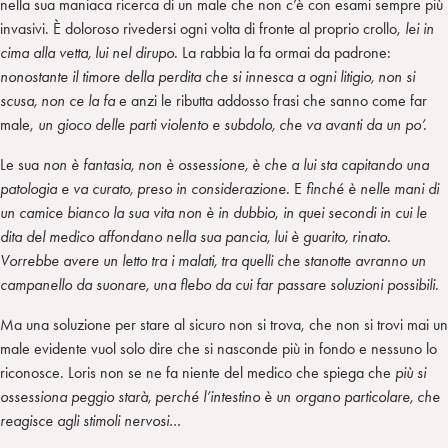
nella sua maniaca ricerca di un male che non c’è con esami sempre più
invasivi. È doloroso rivedersi ogni volta di fronte al proprio crollo,
lei in
cima alla vetta, lui nel dirupo.
La rabbia la fa ormai da padrone:
nonostante il timore della perdita che si innesca a ogni litigio, non si
scusa, non ce la fa
e anzi le ributta addosso frasi che sanno come far
male,
un gioco delle parti violento e subdolo, che va avanti da un po’.
Le sua
non è fantasia, non è ossessione, è che a lui sta capitando una
patologia e va curato, preso in considerazione
. E
finché è nelle mani di
un camice bianco la sua vita non è in dubbio
,
in quei secondi in cui le
dita del medico affondano nella sua pancia, lui è guarito, rinato.
Vorrebbe avere un letto tra i malati, tra quelli che stanotte avranno un
campanello da suonare, una flebo da cui far passare soluzioni possibili.
Ma una soluzione per stare al sicuro non si trova, che non si trovi mai un
male evidente vuol solo dire che si nasconde più in fondo e nessuno lo
riconosce. Loris non se ne fa niente del medico che spiega che
più si
ossessiona peggio starà, perché l’intestino è un organo particolare, che
reagisce agli stimoli nervosi…