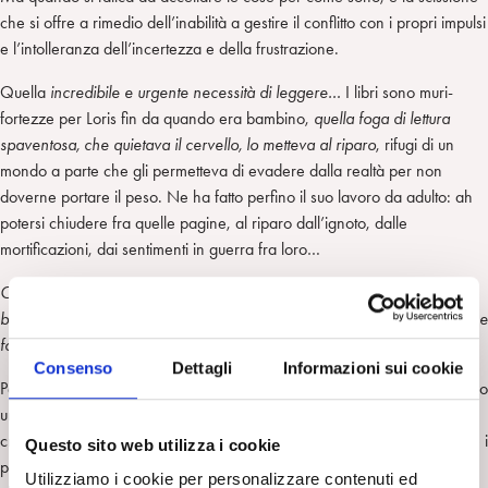
che si offre a rimedio dell’inabilità a gestire il conflitto con i propri impulsi
e l’intolleranza dell’incertezza e della frustrazione.
Quella
incredibile e urgente necessità di leggere…
I libri sono muri-
fortezze per Loris fin da quando era bambino,
quella foga di lettura
spaventosa, che quietava il cervello, lo metteva al riparo
, rifugi di un
mondo a parte che gli permetteva di evadere dalla realtà per non
doverne portare il peso. Ne ha fatto perfino il suo lavoro da adulto: ah
potersi chiudere fra quelle pagine, al riparo dall’ignoto, dalle
mortificazioni, dai sentimenti in guerra fra loro…
Comincia a leggere con la stessa determinazione che aveva da
bambino, la stessa che buttava tutto fuori, rifiutava che esistesse altro, che
fosse necessario affrontarlo…
Consenso
Dettagli
Informazioni sui cookie
Perché i compromessi con la realtà per tagliare fuori l’inaccettabile, sono
un sollievo temporaneo ottenuto al prezzo di un’amputazione, di un
crescente isolamento che ristagna, che insegna la fuga e avalla sia che i
Questo sito web utilizza i cookie
pericoli siano inaffrontabili sia il proprio disarmo di fronte ad essi. Quel
Utilizziamo i cookie per personalizzare contenuti ed