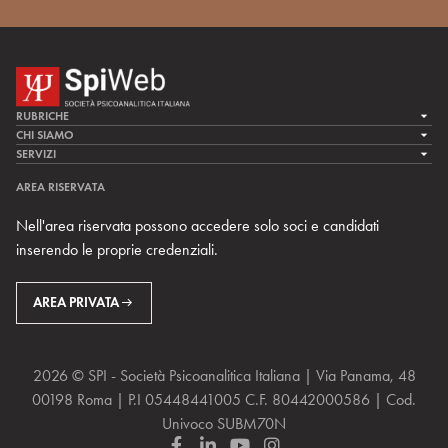
RUBRICHE
LA CURA
CHI SIAMO
LA SPI
SERVIZI
LA RICERCA
SPIPEDIA
TEAM DI SPIWEB
AREA RISERVATA
CULTURA E SOCIETÀ
CERCA UNO PSICOANALISTA
CONTATTI
Nell'area riservata possono accedere solo soci e candidati
MULTIMEDIA
ARCHIVIO STORICO
inserendo le proprie credenziali.
RIVISTE
AREA INTERNAZIONALE
CENTRI LOCALI DELLA SPI
PROSSIMI EVENTI
AREA PRIVATA
2026 © SPI - Società Psicoanalitica Italiana | Via Panama, 48
00198 Roma | P.I 05448441005 C.F. 80442000586 | Cod.
Univoco SUBM70N