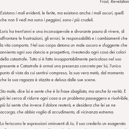
Frost,
Revelation
Esistono i mali evidenti, le ferite, ma esistono anche i mali oscuri, quelli
che non li vedi ma sono i peggiori, sono i più crudeli.
Loris ha trent’anni e una inconsapevole e divorante paura di vivere, di
affrontare le frustrazioni, gli errori, le responsabilità e i cambiamenti che
la vita comporta. Nel suo corpo detona un male oscuro e sfuggente che
annienta ogni suo slancio e prospettiva, rivestendo ogni cosa dei colori
della catastrofe. Tutto si è fatto insopportabilmente pericoloso nel suo
presente e Catastrofe è ormai una presenza concreta per lui, l’unico
punto di vista da cui sentirsi compreso, la sua vera metà, dal momento
che la sua ragazza è stizzita e delusa dalle sue scene.
Sto male, dice lui e sente che è la frase sbagliata, ma anche la verità.
E
più lei cerca di ridurre ogni cosa a un problema passeggero e risolvibile,
più lui sente che invece il dolore resterà, e desidera che lei se ne
accorga, che abbia voglia di accudimento, di vicinanza estrema.
Lo feriscono le espressioni sminuenti di Jo, il suo crederlo un esagerato