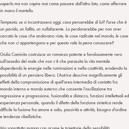
saperlo ma non capire mai come passare dall’altro lato, come afferrare
in mano il martello.
Tempesta, se si incontrassero oggi, cosa penserebbe di lui? Forse che è
un pavido, un fallito, un nullafacente. Lo perdonerebbe per non aver
cercato le cose che andavano viste, le cose radicate nel mondo, le cose
che non ci appartengono e per questo vale la pena conoscere?
Giulia Caminito costruisce un romanzo potente e favolosamente vero
sull’assedio del
male che non c’è
che parassita la vita mentale
disperdendo le energie nelle ruminazioni e nella coattività, erodendo la
possibilità di un pensiero libero. L’Autrice descrive magnificamente gli
effetti della compromissione di quell’area intermedia di contatto fra
mondo interno e mondo esterno che consente l’oscillazione tra
regressione e progressione, fusionalità e distacco, funzioni intellettuali ed
esperienza personale, quando il difetto della funzione sintetica rende
difficile la fusione fra amore e odio, passività e attività, bisogno d’ordine
e tendenze ribellistiche.
Ma soprattutto mappa con acume le traiettorie della sensibilità