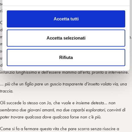
e
sentimenti che non sono più riconosciuti con umana benevolenza – e
l
ripulsa verso l’altro che ne è testimone.
c
Accetta tutti
Così se la madre
si avvicina senza annunciarsi e lo tocca, lui serra le
o
dita a pugno. Non mi scavare addosso con gli occhi, le risponde.
La
n
madre
allora sospira e smette, di norma tace davanti alla stizza del figlio,
s
Accetta selezionati
ma a volte si anima e si innervosisce per le sue frasi categoriche o le
e
sue sparizioni, non le sa tollerare. Ai suoi occhi c’è sempre un bambino,
n
Rifiuta
un pezzo di carne appena partorito da difendere, da accudire. E le
s
difficoltà di Loris non fanno altro che consolidare quest’idea, della sua
o
infanzia lunghissima e dell’essere mamma all’erta, pronta a intervenire.
… più che un figlio pare un guscio trasparente d’insetto volato via, una
traccia.
Gli succede lo stesso con Jo, che
vuole e insieme detesta… non
sembrano due giovani amanti, ma due caparbi esploratori, convinti di
poter trovare qualcosa dove qualcosa forse non c’è più.
Come si fa a fermare questa vita che pare scorra senza riuscire a