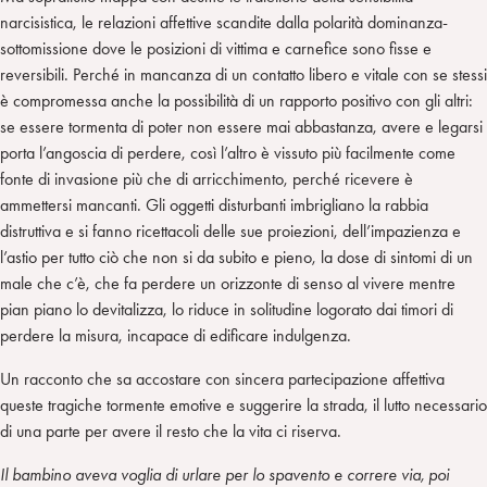
narcisistica, le relazioni affettive scandite dalla polarità dominanza-
sottomissione dove le posizioni di vittima e carnefice sono fisse e
reversibili. Perché in mancanza di un contatto libero e vitale con se stessi
è compromessa anche la possibilità di un rapporto positivo con gli altri:
se essere tormenta di poter non essere mai abbastanza, avere e legarsi
porta l’angoscia di perdere, così l’altro è vissuto più facilmente come
fonte di invasione più che di arricchimento, perché ricevere è
ammettersi mancanti. Gli oggetti disturbanti imbrigliano la rabbia
distruttiva e si fanno ricettacoli delle sue proiezioni, dell’impazienza e
l’astio per tutto ciò che non si da subito e pieno, la dose di sintomi di un
male che c’è, che fa perdere un orizzonte di senso al vivere mentre
pian piano lo devitalizza, lo riduce in solitudine logorato dai timori di
perdere la misura, incapace di edificare indulgenza.
Un racconto che sa accostare con sincera partecipazione affettiva
queste tragiche tormente emotive e suggerire la strada, il lutto necessario
di una parte per avere il resto che la vita ci riserva.
Il bambino aveva voglia di urlare per lo spavento e correre via, poi