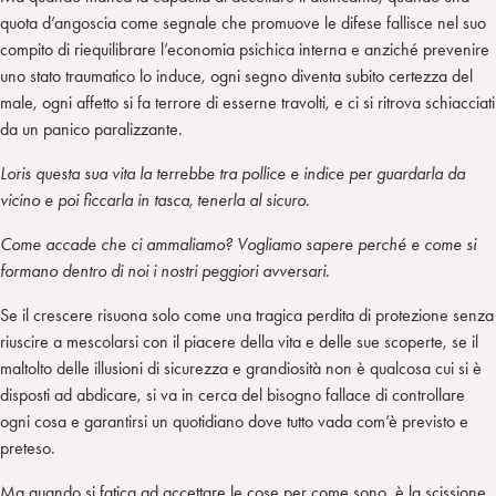
quota d’angoscia come segnale che promuove le difese fallisce nel suo
compito di riequilibrare l’economia psichica interna e anziché prevenire
uno stato traumatico lo induce, ogni segno diventa subito certezza del
male, ogni affetto si fa terrore di esserne travolti, e ci si ritrova schiacciati
da un panico paralizzante.
Loris questa sua vita la terrebbe tra pollice e indice per guardarla da
vicino e poi ficcarla in tasca, tenerla al sicuro.
Come accade che ci ammaliamo? Vogliamo sapere perché e come si
formano dentro di noi i nostri peggiori avversari.
Se il crescere risuona solo come una tragica perdita di protezione senza
riuscire a mescolarsi con il piacere della vita e delle sue scoperte, se il
maltolto delle illusioni di sicurezza e grandiosità non è qualcosa cui si è
disposti ad abdicare, si va in cerca del bisogno fallace di controllare
ogni cosa e garantirsi un quotidiano dove tutto vada com’è previsto e
preteso.
Ma quando si fatica ad accettare le cose per come sono, è la scissione