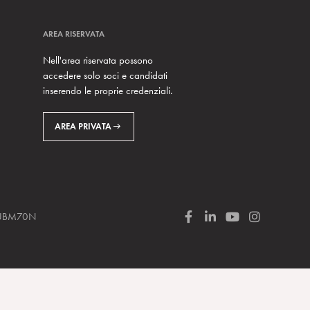
AREA RISERVATA
Nell'area riservata possono
accedere solo soci e candidati
inserendo le proprie credenziali.
AREA PRIVATA
 SUBM70N
F
L
Y
I
a
i
o
n
c
n
u
s
e
k
T
t
b
e
u
a