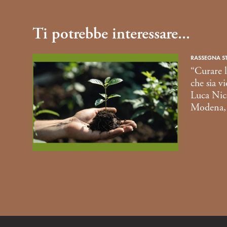
s
o
Ti potrebbe interessare...
RASSEGNA S
“Curare l
che sia v
Luca Nico
Modena,