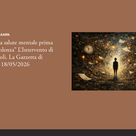
TAMPA
a salute mentale prima
iolenza” L’Intervento di
li. La Gazzetta di
 18/05/2026