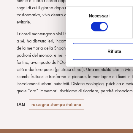
niente e il loro ricordo appassisce nel tempo tanto più in fretta q
sogni di cui il giorno dopo non vogliamo saperne. Ciò che pos
S
trasformativo, vivo dentro di noi, sono le condizioni che le ha
Necessari
e
evitarle.
l
e
I ricordi mantengono vivi i fatti accaduti nella loro potenzialità.
z
a sé, ha distrutto ieri, incombendo oggi, e rendono pensato e sen
i
della memoria della Shoah e dettato dalla logica del potere del p
Rifiuta
o
padroni del mondo, e nei loro sempre più numerosi seguaci, e nes
n
fortino, avamposto dell’Occidente, ripropone la stessa mentalità c
e
città e dai loro paesi (gli stessi di noi). Una mentalità che in M
d
scambi fruttuosi e trasforma le pianure, le montagne e i fiumi in t
e
insediamenti urbani putrefatti. Disfatta ecologica, psichica e mate
l
quale “ora” immemori rischiamo di ricadere, perché dissociamo i
c
o
TAG
rassegna stampa italiana
n
s
e
n