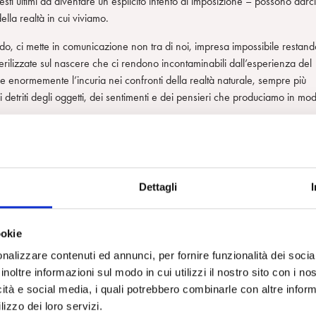
ti ultimi da diventare un esplicito intento di imposizione – possono darci
lla realtà in cui viviamo.
do, ci mette in comunicazione non tra di noi, impresa impossibile restand
erilizzate sul nascere che ci rendono incontaminabili dall’esperienza del
ce enormemente l’incuria nei confronti della realtà naturale, sempre più
i detriti degli oggetti, dei sentimenti e dei pensieri che produciamo in mo
 nell’immondizia non riconoscono le barriere virtuali che ci separano dalla
ress psicofisico a cui il nostro modo di vivere, insieme performante e
ca che tende a vedere gli esseri umani come macchine genetiche da riparar
Dettagli
rio tra corpo, psiche e natura.
 origine nell’accorciamento, declino della memoria. I ricordi non
ookie
gorafobico e respira al chiuso, isolato dal suo ambiente naturale, trattat
ine non cambiano la prospettiva). Così l’umanità smemorata è passata dal
nalizzare contenuti ed annunci, per fornire funzionalità dei socia
inoltre informazioni sul modo in cui utilizzi il nostro sito con i n
icità e social media, i quali potrebbero combinarle con altre inform
fatti come potrebbero accadere. Le distruzioni di per sé non ci insegnan
lizzo dei loro servizi.