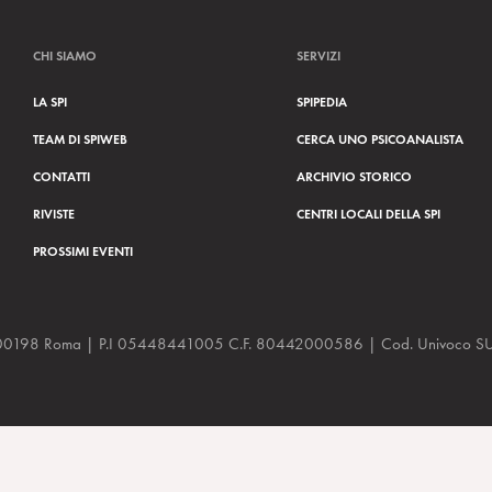
CHI SIAMO
SERVIZI
LA SPI
SPIPEDIA
TEAM DI SPIWEB
CERCA UNO PSICOANALISTA
CONTATTI
ARCHIVIO STORICO
RIVISTE
CENTRI LOCALI DELLA SPI
PROSSIMI EVENTI
a, 48 00198 Roma | P.I 05448441005 C.F. 80442000586 | Cod. Univoco
S. Thanopulos