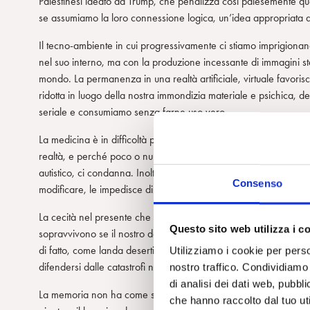
Palestinesi ideato da Trump, che penalizza così palesemente ques
se assumiamo la loro connessione logica, un’idea appropriata de
Il tecno-ambiente in cui progressivamente ci stiamo imprigionan
nel suo interno, ma con la produzione incessante di immagini st
mondo. La permanenza in una realtà artificiale, virtuale favoris
ridotta in luogo della nostra immondizia materiale e psichica, de
seriale e consumiamo senza farne uso vero.
La medicina è in difficoltà perché i batteri e i virus prosperanti
realtà, e perché poco o nulla può fare contro le condizioni di st
autistico, ci condanna. Inoltre, il suo attuale modello di ricer
Consenso
modificare, le impedisce di seguire la strada di un giusto equilib
La cecità nel presente che rende un azzardo il futuro, ha la sua
Questo sito web utilizza i c
sopravvivono se il nostro desiderare, sentire e pensare diventa a
di fatto, come landa desertica e minacciosa (i paesaggi/cartol
Utilizziamo i cookie per perso
difendersi dalle catastrofi naturali a provocarle attivamente.
nostro traffico. Condividiamo 
di analisi dei dati web, pubbl
La memoria non ha come suo vero oggetto i fatti accaduti, ma i 
che hanno raccolto dal tuo uti