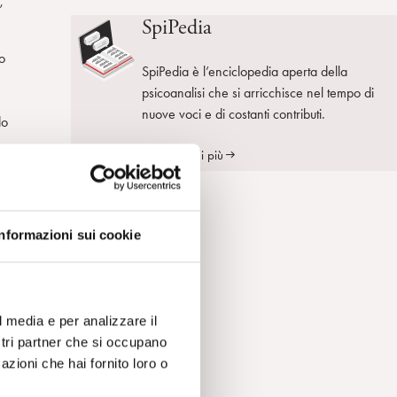
,
SpiPedia
o
SpiPedia è l’enciclopedia aperta della
psicoanalisi che si arricchisce nel tempo di
nuove voci e di costanti contributi.
do
Scopri di più
e o
Informazioni sui cookie
o,
l media e per analizzare il
ostri partner che si occupano
azioni che hai fornito loro o
o