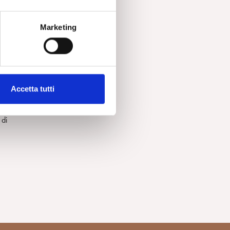
Marketing
ta
no
Accetta tutti
 un
 di