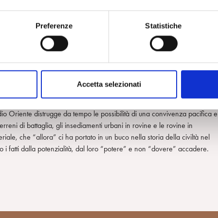
uanto più sono intollerabili e impensabili, peggio degli incubi dei nostri
siamo ricordare, perché ci insegna molto e crea un pensiero/sentimento
nno determinate, il come le abbiamo favorite e il come avremmo potuto
Preferenze
Statistiche
 Interrompono dentro di noi la linearità fatale del loro accadere che, lascia
sato il nostro agire. Il progetto di pace di Trump coincidente con il gior
iù forte (spietato), mostra che il passato giace morto negli aspiranti
Accetta selezionati
suna retorica lo può resuscitare. La reclusione degli ebrei di Israele in
he (prima e dopo lo sterminio) li ha sradicati dalla loro vita, dalle loro
edio Oriente distrugge da tempo le possibilità di una convivenza pacifica e
erreni di battaglia, gli insediamenti urbani in rovine e le rovine in
riale, che “allora” ci ha portato in un buco nella storia della civiltà nel
 fatti dalla potenzialità, dal loro “potere” e non “dovere” accadere.