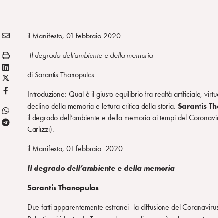
E
Condividi:
il Manifesto, 01 febbraio 2020
M
S
Il degrado dell’ambiente e della memoria
A
t
L
I
di Sarantis Thanopulos
a
X
i
L
m
/
n
F
Introduzione: Qual è il giusto equilibrio fra realtà artificiale, v
p
T
k
B
declino della memoria e lettura critica della storia.
Sarantis T
a
w
e
il degrado dell’ambiente e della memoria ai tempi del Coronav
T
i
d
Carlizzi).
e
t
i
l
t
n
il Manifesto, 01 febbraio 2020
e
e
Il degrado dell’ambiente e della memoria
g
r
r
Sarantis Thanopulos
a
m
Due fatti apparentemente estranei -la diffusione del Coranavirus,