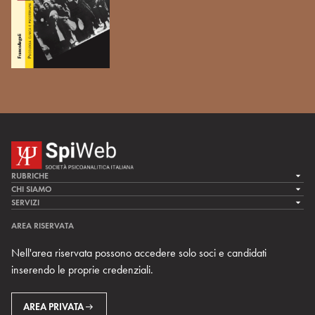
RUBRICHE
LA CURA
CHI SIAMO
LA SPI
SERVIZI
LA RICERCA
SPIPEDIA
TEAM DI SPIWEB
AREA RISERVATA
CULTURA E SOCIETÀ
CERCA UNO PSICOANALISTA
CONTATTI
Nell'area riservata possono accedere solo soci e candidati
MULTIMEDIA
ARCHIVIO STORICO
inserendo le proprie credenziali.
RIVISTE
AREA INTERNAZIONALE
CENTRI LOCALI DELLA SPI
PROSSIMI EVENTI
AREA PRIVATA