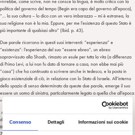
vivrebbe, come scrive, non ne consce la lingua, è molto critico con la
politica del governo del tempo (Begin era capo del governo all’epoca),
“… la sua cultura – lo dico con un vero imbarazzo – mi è estranea, la
sua religione non è la mia. Eppure, per me l’esistenza di questo Stato è
più importante di qualsiasi altro” (Ibid. p. 43).
Due parole ricorrono in questi suoi interventi: “esperienza” e
“esistenza”: l’esperienza del suo “essere ebreo”, un ebreo
sopravvissuto alla Shoah, rimasto un esule per tutta la vita (a differenza
di Primo Levi, a lui non fu dato di tornare a casa, non ebbe mai più
“casa”) che ha continuato a scrivere anche in tedesco, e la posta in
gioco esistenziale di ciò, in relazione con lo Stato di Israele. All’interno
dello spazio di senso determinato da queste due parole, emerge il suo
essere un uomo di sinistra, particolarmente legato a quella che all’epoca
veniva chiamata la “nuova sinistra” e all’esistenza dell’antisemitismo.
Améry fu dunque testimone del risorgere dall’antisemitismo all’interno
del mondo politico e culturale della “nuova sinistra”. Nell’intervento dal
Consenso
Dettagli
Informazioni sui cookie
titolo
“L’antisemitismo rispettabile” (Der ehrbare Antisemitismus,
“Die
Zeit”, 25 luglio 1969) egli affronta con coraggio e sofferenza questo