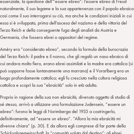
essenziale, la questione dell’“essere ebreo”: l’essere ebreo di Freud
naturalmente, il suo legame e la sua appartenenza con il popolo ebraico
così come il suo interrogarsi su ciò, ma anche le condizioni iniziali in cui
essa si è sviluppata, prima dell’ascesa del nazismo e della vittoria del
Terzo Reich e della conseguente fuga degli analisti da Austria e
Germania, che fossero ebrei o oppositori del regime.
Améry era “considerato ebreo”, secondo la formula della burocrazia
del Terzo Reich: il padre e il nonno, che gli regalò un naso ebraico di
cui andava molto fiero, erano ebrei assimilati e la madre era cattolica (si
può supporre fosse lontanamente una marrana) e il Vorarlberg era un
luogo profondamente cattolico; egli fu cresciuto nella cultura religiosa
cattolica e scoprì la sua “ebraicità” solo in età adulta.
Proprio in ragione della sua non ebraicità, divenuto oggetto di studio di
sé stesso, arrivò a utilizzare una formulazione
Judensein
, “
essere un
ebreo”:
furono le leggi di Norimberga del 1935 a costringerlo,
definitivamente, ad “essere un ebreo”. “Allora la mia ebraicità mi
divenne chiara” (p. 30). E da allora egli comprese di far parte della
Schicksalsgemeinschaft
, la “comunità voluta dal destino”: gli ebrei,