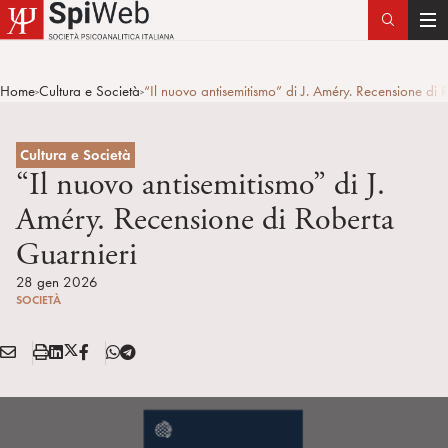
T
o
g
Home
Cultura e Società
“Il nuovo antisemitismo” di J. Améry. Recensione di 
>
>
g
l
e
Cultura e Società
n
“Il nuovo antisemitismo” di J.
a
Améry. Recensione di Roberta
v
Guarnieri
i
g
28 gen 2026
a
SOCIETÀ
t
i
E
S
L
X
F
T
Condividi:
o
M
t
i
/
B
e
n
A
a
n
T
l
I
m
k
w
e
L
p
e
i
g