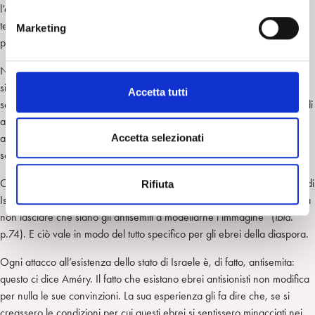
n
l’antisemitismo, insito nell’anti-israelismo o nell’antisionismo come il
e
temporale è contenuto nella nuvola, torna ad essere rispettabile” (
ibid.
Marketing
d
p.41).
e
l
Nel 1976 Améry scrive di nuovo un articolo sull’antisionismo della
c
sinistra, nelle sue diverse declinazioni, partitiche e no: si può leggere,
Accetta tutti
o
seguendo l’articolarsi del suo pensiero, delle sue domande, la volontà di
n
andare, come dire, al cuore del problema. Non posso che rimandare
s
alla lettura, attenta e onesta, cioè capace di capire che cosa Améry
Accetta selezionati
e
scrive e a chi si rivolge.
n
Ogni ebreo, per Améry, ha un legame di tipo esistenziale con lo Stato di
Rifiuta
s
Israele. Lo Stato di Israele è una comunità che ha insegnato agli ebrei a
o
non lasciare che siano gli antisemiti a modellarne l’immagine” (
ibid.
p.74). E ciò vale in modo del tutto specifico per gli ebrei della diaspora.
Ogni attacco all’esistenza dello stato di Israele è, di fatto, antisemita:
questo ci dice Améry. Il fatto che esistano ebrei antisionisti non modifica
per nulla le sue convinzioni. La sua esperienza gli fa dire che, se si
creassero le condizioni per cui questi ebrei si sentissero minacciati nei