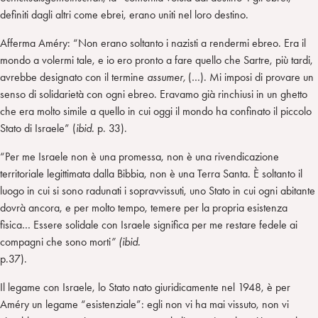
definiti dagli altri come ebrei, erano uniti nel loro destino.
Afferma Améry: “Non erano soltanto i nazisti a rendermi ebreo. Era il
mondo a volermi tale, e io ero pronto a fare quello che Sartre, più tardi,
avrebbe designato con il termine
assumer,
(…). Mi imposi di provare un
senso di solidarietà con ogni ebreo. Eravamo già rinchiusi in un ghetto
che era molto simile a quello in cui oggi il mondo ha confinato il piccolo
Stato di Israele” (
ibid.
p. 33).
“Per me Israele non è una promessa, non è una rivendicazione
territoriale legittimata dalla Bibbia, non è una Terra Santa. È soltanto il
luogo in cui si sono radunati i sopravvissuti, uno Stato in cui ogni abitante
dovrà ancora, e per molto tempo, temere per la propria esistenza
fisica… Essere solidale con Israele significa per me restare fedele ai
compagni che sono morti
” (ibid.
p.37).
Il legame con Israele, lo Stato nato giuridicamente nel 1948, è per
Améry un legame “esistenziale”: egli non vi ha mai vissuto, non vi