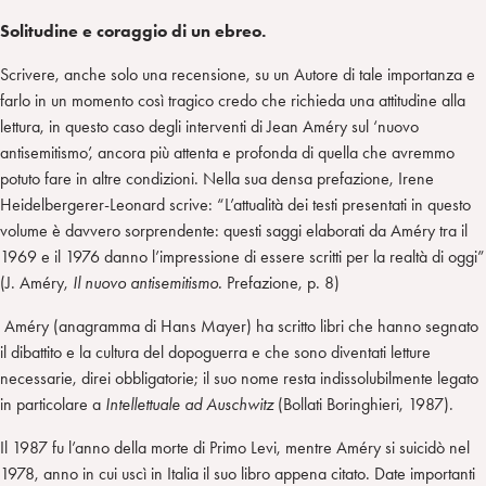
Solitudine e coraggio di un ebreo.
Scrivere, anche solo una recensione, su un Autore di tale importanza e
farlo in un momento così tragico credo che richieda una attitudine alla
lettura, in questo caso degli interventi di Jean Améry sul ‘nuovo
antisemitismo’, ancora più attenta e profonda di quella che avremmo
potuto fare in altre condizioni. Nella sua densa prefazione, Irene
Heidelbergerer-Leonard scrive: “L’attualità dei testi presentati in questo
volume è davvero sorprendente: questi saggi elaborati da Améry tra il
1969 e il 1976 danno l’impressione di essere scritti per la realtà di oggi”
(J. Améry,
Il nuovo antisemitismo.
Prefazione, p. 8)
Améry (anagramma di Hans Mayer) ha scritto libri che hanno segnato
il dibattito e la cultura del dopoguerra e che sono diventati letture
necessarie, direi obbligatorie; il suo nome resta indissolubilmente legato
in particolare a
Intellettuale ad Auschwitz
(Bollati Boringhieri, 1987).
Il 1987 fu l’anno della morte di Primo Levi, mentre Améry si suicidò nel
1978, anno in cui uscì in Italia il suo libro appena citato. Date importanti