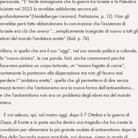
personale, “E’ facile immaginare che la guerra tra Israele e la Palestina
iniziata nel 2023 lo avrebbe addolorato ancora più
profondamente”(Heidelberger-Leonard, Prefazione, p. 12). Non gli
avrebbe però fatto abbandonare la convinzione che l’esistenza di
Israele era ciò che aveva “…semplicemente insegnato di nuovo a tutti gli
ebrei del mondo l’andatura eretta” (ibid. p. 74).
Allora, in quello che era il suo “oggi”, nel suo mondo politico e culturale,
la “nuova sinistra”, le sue parole, forti, anche commoventi perché
facevano parlare un corpo torturato, un “misero fagotto di carne”,
certamente lo portarono alla disperazione ma non gli fecero mai
perdere l’“andatura eretta”, quella che gli permetteva di dire senza
mezzi termini che l’antisionismo era la nuova forma dell’antisemitismo…
e che l’antisemitismo non era un problema degli ebrei ma del mondo
intero.
E noi adesso, qui, nel nostro oggi, dopo il
7 Ottobre
e la
guerra di
Gaza
, di fronte e in parte anche dentro una tragedia che ha creato le
condizioni per alimentare la più grande ondata di antisemitismo dopo la
fine della Seconda guerra mondiale, noi dunque, siamo in grado di