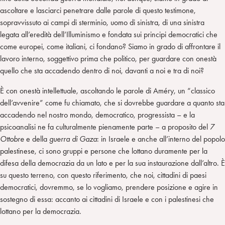
ascoltare e lasciarci penetrare dalle parole di questo testimone,
sopravvissuto ai campi di sterminio, uomo di sinistra, di una sinistra
legata all’eredità dell’Illuminismo e fondata sui principi democratici che
come europei, come italiani, ci fondano? Siamo in grado di affrontare il
lavoro interno, soggettivo prima che politico, per guardare con onestà
quello che sta accadendo dentro di noi, davanti a noi e tra di noi?
È con onestà intellettuale, ascoltando le parole di Améry, un “classico
dell’avvenire” come fu chiamato, che si dovrebbe guardare a quanto sta
accadendo nel nostro mondo, democratico, progressista – e la
psicoanalisi ne fa culturalmente pienamente parte – a proposito del
7
Ottobre
e della
guerra di Gaza
: in Israele e anche all’interno del popolo
palestinese, ci sono gruppi e persone che lottano duramente per la
difesa della democrazia da un lato e per la sua instaurazione dall’altro. È
su questo terreno, con questo riferimento, che noi, cittadini di paesi
democratici, dovremmo, se lo vogliamo, prendere posizione e agire in
sostegno di essa: accanto ai cittadini di Israele e con i palestinesi che
lottano per la democrazia.