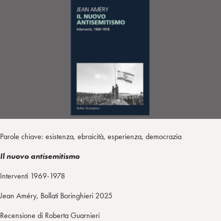
a
d
t
r
i
t
a
n
e
m
r
Parole chiave: esistenza, ebraicità, esperienza, democrazia
Il nuovo antisemitismo
Interventi 1969-1978
Jean Améry, Bollati Boringhieri 2025
Recensione di Roberta Guarnieri