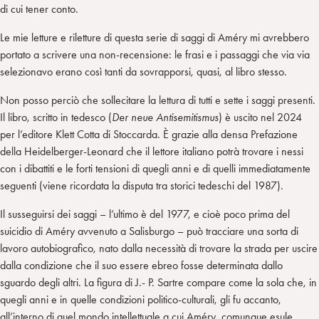
di cui tener conto.
Le mie letture e riletture di questa serie di saggi di Améry mi avrebbero
portato a scrivere una non-recensione: le frasi e i passaggi che via via
selezionavo erano così tanti da sovrapporsi, quasi, al libro stesso.
Non posso perciò che sollecitare la lettura di tutti e sette i saggi presenti.
Il libro, scritto in tedesco (
Der neue
Antisemitismus
) è uscito nel 2024
per l’editore Klett Cotta di Stoccarda. È grazie alla densa Prefazione
della Heidelberger-Leonard che il lettore italiano potrà trovare i nessi
con i dibattiti e le forti tensioni di quegli anni e di quelli immediatamente
seguenti (viene ricordata la disputa tra storici tedeschi del 1987).
Il susseguirsi dei saggi – l’ultimo è del 1977, e cioè poco prima del
suicidio di Améry avvenuto a Salisburgo – può tracciare una sorta di
lavoro autobiografico, nato dalla necessità di trovare la strada per uscire
dalla condizione che il suo essere ebreo fosse determinata dallo
sguardo degli altri. La figura di J.- P. Sartre compare come la sola che, in
quegli anni e in quelle condizioni politico-culturali, gli fu accanto,
all’interno di quel mondo intellettuale a cui Améry, comunque esule,