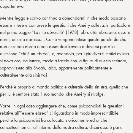
apparteneva.
Mentre leggo e scrivo continuo a domandarmi in che modo possano
essere intese e comprese le questioni che Améry solleva, in particolare
nel primo saggio “L
a mia ebraicità
” (1978): ebraicità, ebraismo, essere
ebrei, destino ebraico…. Come vengono intese queste parole da chi,
non essendo ebreo o non essendosi trovato a doversi porre la
questione “chi è un ebreo”, o, avendola, per i più diversi motivi evitata,
si trova ora, da lettore, faccia a faccia con la figura di questo scrittore,
sopravvissuto alla Shoah, laico, appartenente politicamente e
culturalmente alla sinistra?
Perché è proprio al mondo politico e culturale della sinistra, quello che
per lui è sempre stato il suo mondo, che Améry si rivolge.
Vorrei in ogni caso aggiungere che, come psicoanalisti, le questioni
relative all’“essere ebreo” ci riguardano in modo imprescindibile,
perché la psicoanalisi ha collocato, storicamente ed anche
concettualmente, all’interno della nostra cultura, di cui essa è parte