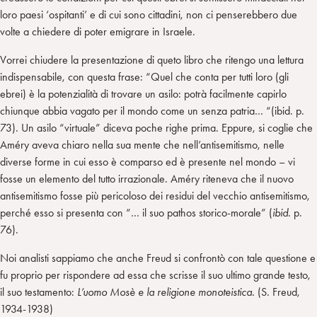
loro paesi ‘ospitanti’ e di cui sono cittadini, non ci penserebbero due
volte a chiedere di poter emigrare in Israele.
Vorrei chiudere la presentazione di queto libro che ritengo una lettura
indispensabile, con questa frase: “Quel che conta per tutti loro (gli
ebrei) è la potenzialità di trovare un asilo: potrà facilmente capirlo
chiunque abbia vagato per il mondo come un senza patria… “(ibid. p.
73). Un asilo “virtuale” diceva poche righe prima. Eppure, si coglie che
Améry aveva chiaro nella sua mente che nell’antisemitismo, nelle
diverse forme in cui esso è comparso ed è presente nel mondo – vi
fosse un elemento del tutto irrazionale. Améry riteneva che il nuovo
antisemitismo fosse più pericoloso dei residui del vecchio antisemitismo,
perché esso si presenta con “… il suo pathos storico-morale” (
ibid.
p.
76).
Noi analisti sappiamo che anche Freud si confrontò con tale questione e
fu proprio per rispondere ad essa che scrisse il suo ultimo grande testo,
il suo testamento:
L’uomo Mosè e la religione monoteistica.
(S. Freud,
1934-1938)