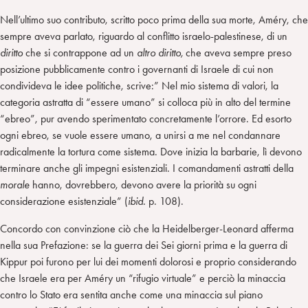
Nell’ultimo suo contributo, scritto poco prima della sua morte, Améry, che
sempre aveva parlato, riguardo al conflitto israelo-palestinese, di un
diritto
che si contrappone ad un
altro diritto,
che aveva sempre preso
posizione pubblicamente contro i governanti di Israele di cui non
condivideva le idee politiche, scrive:” Nel mio sistema di valori, la
categoria astratta di “essere umano” si colloca più in alto del termine
“ebreo”, pur avendo sperimentato concretamente l’orrore. Ed esorto
ogni ebreo, se vuole essere umano, a unirsi a me nel condannare
radicalmente la tortura come sistema. Dove inizia la barbarie, lì devono
terminare anche gli impegni esistenziali. I comandamenti astratti della
morale
hanno, dovrebbero, devono avere la priorità su ogni
considerazione esistenziale” (
ibid.
p. 108).
Concordo con convinzione ciò che la Heidelberger-Leonard afferma
nella sua Prefazione: se la guerra dei Sei giorni prima e la guerra di
Kippur poi furono per lui dei momenti dolorosi e proprio considerando
che Israele era per Améry un “rifugio virtuale” e perciò la minaccia
contro lo Stato era sentita anche come una minaccia sul piano