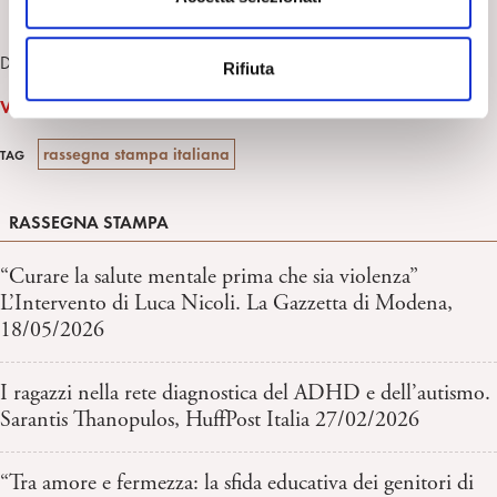
e
n
Davide D’Alessandro
Rifiuta
s
o
Vai all’articolo
rassegna stampa italiana
TAG
RASSEGNA STAMPA
“Curare la salute mentale prima che sia violenza”
L’Intervento di Luca Nicoli. La Gazzetta di Modena,
18/05/2026
I ragazzi nella rete diagnostica del ADHD e dell’autismo.
Sarantis Thanopulos, HuffPost Italia 27/02/2026
“Tra amore e fermezza: la sfida educativa dei genitori di