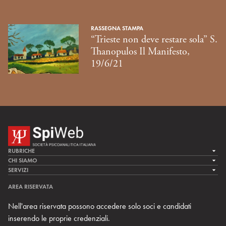
RASSEGNA STAMPA
“Trieste non deve restare sola” S.
Thanopulos Il Manifesto,
19/6/21
RUBRICHE
LA CURA
CHI SIAMO
LA SPI
SERVIZI
LA RICERCA
SPIPEDIA
TEAM DI SPIWEB
AREA RISERVATA
CULTURA E SOCIETÀ
CERCA UNO PSICOANALISTA
CONTATTI
Nell'area riservata possono accedere solo soci e candidati
MULTIMEDIA
ARCHIVIO STORICO
inserendo le proprie credenziali.
RIVISTE