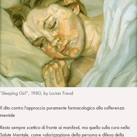
a
d
t
r
i
t
a
n
e
m
r
‘Sleeping Girl”, 1980, by Lucian Freud
Il dito contro l’approccio puramente farmacologico alla sofferenza
mentale
Resto sempre scettico di fronte ai manifesti, ma quello sulla cura nella
Salute Mentale, come valorizzazione della persona e difesa della