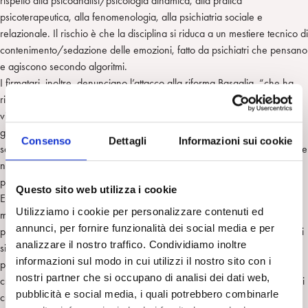
rispetto alla psicoanalisi/psicologia dinamica, alla pratica
psicoterapeutica, alla fenomenologia, alla psichiatria sociale e
relazionale. Il rischio è che la disciplina si riduca a un mestiere tecnico di
contenimento/sedazione delle emozioni, fatto da psichiatri che pensano
e agiscono secondo algoritmi.
I firmatari, inoltre, denunciano l’attacco alla riforma Basaglia, “che ha
ridato dignità di cittadinanza e diritto alla soggettivazione della propria
vita al ‘paziente psichiatrico’ (sino ad allora non considerato entità
giuridica e politica”. Se il lavorare insieme viene abolito, se l’unione dei
Consenso
Dettagli
Informazioni sui cookie
saperi e delle esperienze viene disatteso, se l’approccio multidisciplinare
non viene rispettato, si finisce per tradire un’eredità che andrebbe
presto recuperata.
Questo sito web utilizza i cookie
Elementi fondanti del Manifesto sono: il trattamento farmacologico
Utilizziamo i cookie per personalizzare contenuti ed
mirato e critico; la cura ispirata alla teoria e alla clinica
annunci, per fornire funzionalità dei social media e per
psicoanalitica/psicodinamica; la terapia delle relazioni, che usa principi
analizzare il nostro traffico. Condividiamo inoltre
sistemico-dialogici; il lavoro di prevenzione, basato sulle diagnosi
informazioni sul modo in cui utilizzi il nostro sito con i
precoci; il superamento delle pratiche coercitive e violente attraverso la
nostri partner che si occupano di analisi dei dati web,
critica costante e la promozione di pratiche alternative in tutti i contesti di
pubblicità e social media, i quali potrebbero combinarle
cura. Per i firmatari, “l’approccio puramente quantitativo alla terapia del