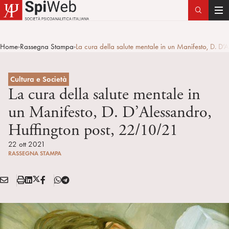
T
o
g
Home
Rassegna Stampa
La cura della salute mentale in un Manifesto, D. D
>
>
g
l
e
Cultura e Società
n
La cura della salute mentale in
a
un Manifesto, D. D’Alessandro,
v
Huffington post, 22/10/21
i
g
22 ott 2021
a
RASSEGNA STAMPA
t
i
E
S
L
X
F
T
Condividi:
o
M
t
i
/
B
e
n
A
a
n
T
l
I
m
k
w
e
L
p
e
i
g