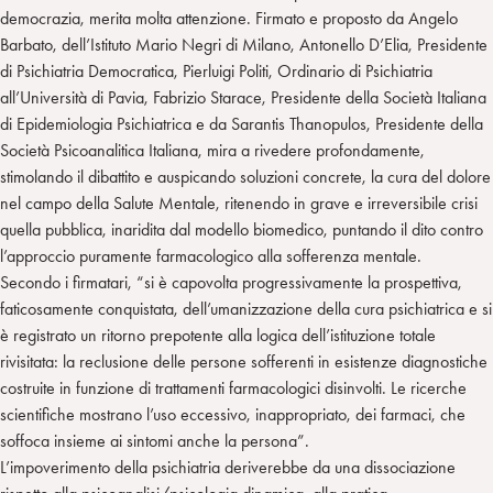
democrazia, merita molta attenzione. Firmato e proposto da Angelo
Barbato, dell’Istituto Mario Negri di Milano, Antonello D’Elia, Presidente
di Psichiatria Democratica, Pierluigi Politi, Ordinario di Psichiatria
all’Università di Pavia, Fabrizio Starace, Presidente della Società Italiana
di Epidemiologia Psichiatrica e da Sarantis Thanopulos, Presidente della
Società Psicoanalitica Italiana, mira a rivedere profondamente,
stimolando il dibattito e auspicando soluzioni concrete, la cura del dolore
nel campo della Salute Mentale, ritenendo in grave e irreversibile crisi
quella pubblica, inaridita dal modello biomedico, puntando il dito contro
l’approccio puramente farmacologico alla sofferenza mentale.
Secondo i firmatari, “si è capovolta progressivamente la prospettiva,
faticosamente conquistata, dell’umanizzazione della cura psichiatrica e si
è registrato un ritorno prepotente alla logica dell’istituzione totale
rivisitata: la reclusione delle persone sofferenti in esistenze diagnostiche
costruite in funzione di trattamenti farmacologici disinvolti. Le ricerche
scientifiche mostrano l’uso eccessivo, inappropriato, dei farmaci, che
soffoca insieme ai sintomi anche la persona”.
L’impoverimento della psichiatria deriverebbe da una dissociazione