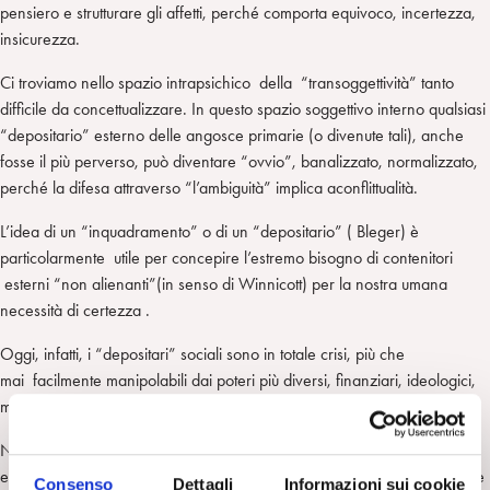
pensiero e strutturare gli affetti, perché comporta equivoco, incertezza,
insicurezza.
Ci troviamo nello spazio intrapsichico della “transoggettività” tanto
difficile da concettualizzare. In questo spazio soggettivo interno qualsiasi
“depositario” esterno delle angosce primarie (o divenute tali), anche
fosse il più perverso, può diventare “ovvio”, banalizzato, normalizzato,
perché la difesa attraverso “l’ambiguità” implica aconflittualità.
L’idea di un “inquadramento” o di un “depositario” ( Bleger) è
particolarmente utile per concepire l’estremo bisogno di contenitori
esterni “non alienanti”(in senso di Winnicott) per la nostra umana
necessità di certezza .
Oggi, infatti, i “depositari” sociali sono in totale crisi, più che
mai facilmente manipolabili dai poteri più diversi, finanziari, ideologici,
mafiosi…
Nella mia esperienza di lavoro psicoanalitico con reduci da situazioni
estreme (tortura, campi di concentramento) ho avuto bisogno di trovare
Consenso
Dettagli
Informazioni sui cookie