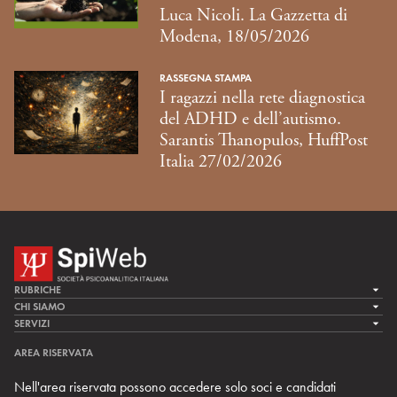
Luca Nicoli. La Gazzetta di
Modena, 18/05/2026
RASSEGNA STAMPA
I ragazzi nella rete diagnostica
del ADHD e dell’autismo.
Sarantis Thanopulos, HuffPost
Italia 27/02/2026
RUBRICHE
LA CURA
CHI SIAMO
LA SPI
SERVIZI
LA RICERCA
SPIPEDIA
TEAM DI SPIWEB
AREA RISERVATA
CULTURA E SOCIETÀ
CERCA UNO PSICOANALISTA
CONTATTI
Nell'area riservata possono accedere solo soci e candidati
MULTIMEDIA