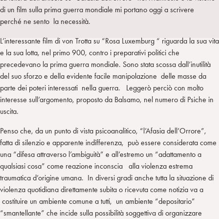
I
m
k
w
e
di un film sulla prima guerra mondiale mi portano oggi a scrivere
L
p
e
i
g
perché ne sento la necessità.
a
d
t
r
i
t
a
L’interessante film di von Trotta su “Rosa Luxemburg “ riguarda la sua vita
n
e
m
e la sua lotta, nel primo 900, contro i preparativi politici che
r
precedevano la prima guerra mondiale. Sono stata scossa dall’inutilità
del suo sforzo e della evidente facile manipolazione delle masse da
parte dei poteri interessati nella guerra. Leggerò perciò con molto
interesse sull’argomento, proposto da Balsamo, nel numero di Psiche in
uscita.
Penso che, da un punto di vista psicoanalitico, “l’Afasia dell’Orrore”,
fatta di silenzio e apparente indifferenza, può essere considerata come
una “difesa attraverso l’ambiguità” e all’estremo un “adattamento a
qualsiasi cosa” come reazione inconscia alla violenza estrema
traumatica d’origine umana. In diversi gradi anche tutta la situazione di
violenza quotidiana direttamente subita o ricevuta come notizia va a
costituire un ambiente comune a tutti, un ambiente “depositario”
“smantellante” che incide sulla possibilità soggettiva di organizzare