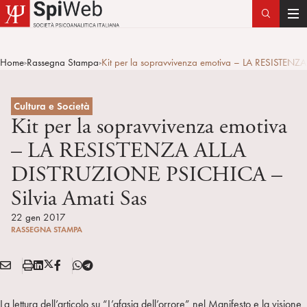
T
o
g
Home
Rassegna Stampa
Kit per la sopravvivenza emotiva – LA RESISTEN
>
>
g
l
e
Cultura e Società
n
Kit per la sopravvivenza emotiva
a
– LA RESISTENZA ALLA
v
DISTRUZIONE PSICHICA –
i
g
Silvia Amati Sas
a
22 gen 2017
t
RASSEGNA STAMPA
i
o
E
S
L
X
F
T
n
Condividi:
M
t
i
/
B
e
A
a
n
T
l
La lettura dell’articolo su “L’afasia dell’orrore” nel Manifesto e la visione