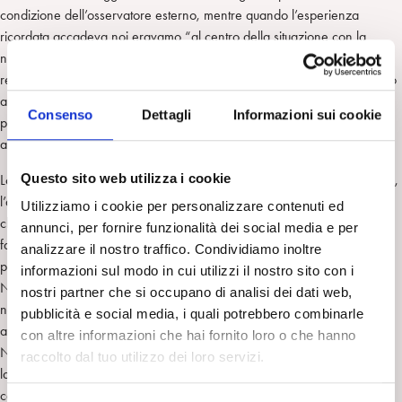
condizione dell’osservatore esterno, mentre quando l’esperienza
ricordata accadeva noi eravamo “al centro della situazione con la
nostra attenzione rivolta al mondo esterno”. Ricordiamo la nostra
relazione con il mondo, la sensorialità, sensualità dei gesti che ci hanno
aperto, ci aprono, sbilanciandosi, alla vita, abbiamo memoria del
Consenso
Dettagli
Informazioni sui cookie
passato vivente che con a sua presenza dà il senso della profondità e
ampiezza del nostro movimento nello spazio-tempo.
Questo sito web utilizza i cookie
Lo sterminio, l’irrompere freddo della morte venuta a colonizzare la vita,
l’agire privo di senso in sé che non può essere esperito né dall’automa
Utilizziamo i cookie per personalizzare contenuti ed
che lo esegue, né dall’essere umano che lo subisce, è il reale bruto: il
annunci, per fornire funzionalità dei social media e per
fatto nella sua totale concretezza congelato in una attualità glaciale e
analizzare il nostro traffico. Condividiamo inoltre
percepito da chi è sopravvissuto come minaccia incombente dal futuro.
informazioni sul modo in cui utilizzi il nostro sito con i
Non lo troveremo nel passato sospeso, quello che non passa perché
nostri partner che si occupano di analisi dei dati web,
non è stato fatto il lutto, la trasformazione interna necessaria per
pubblicità e social media, i quali potrebbero combinarle
affrontare i cambiamenti inevitabili delle nostre condizioni di vita.
con altre informazioni che hai fornito loro o che hanno
Neppure nell’inattuale, il fuori dal tempo lineare che lo espande
raccolto dal tuo utilizzo dei loro servizi.
lateralmente e rende gli esseri umani contemporanei al di là della
collocazione storica della loro esistenza. Cancella il tempo, non può