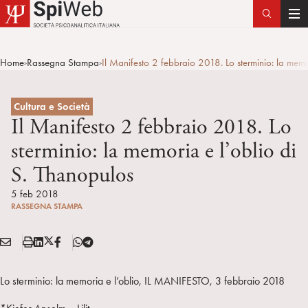
T
o
g
Home
Rassegna Stampa
Il Manifesto 2 febbraio 2018. Lo sterminio: la memo
>
>
g
l
e
Cultura e Società
n
Il Manifesto 2 febbraio 2018. Lo
a
sterminio: la memoria e l’oblio di
v
S. Thanopulos
i
g
5 feb 2018
a
RASSEGNA STAMPA
t
i
E
S
L
X
F
T
Condividi:
o
M
t
i
/
B
e
n
A
a
n
T
l
Lo sterminio: la memoria e l’oblio, IL MANIFESTO, 3 febbraio 2018
I
m
k
w
e
L
p
e
i
g