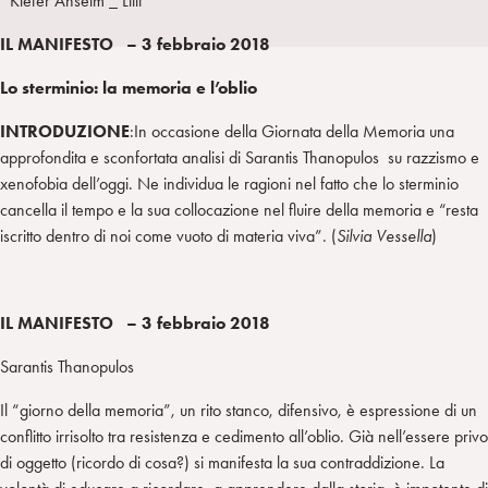
*Kiefer Anselm _ Lilit
a
d
t
r
IL MANIFESTO – 3 febbraio 2018
i
t
a
n
e
m
Lo sterminio: la memoria e l’oblio
r
INTRODUZIONE
:In occasione della Giornata della Memoria una
approfondita e sconfortata analisi di Sarantis Thanopulos su razzismo e
xenofobia dell’oggi. Ne individua le ragioni nel fatto che lo sterminio
cancella il tempo e la sua collocazione nel fluire della memoria e “resta
iscritto dentro di noi come vuoto di materia viva”. (
Silvia Vessella
)
IL MANIFESTO – 3 febbraio 2018
Sarantis Thanopulos
Il “giorno della memoria”, un rito stanco, difensivo, è espressione di un
conflitto irrisolto tra resistenza e cedimento all’oblio. Già nell’essere privo
di oggetto (ricordo di cosa?) si manifesta la sua contraddizione. La