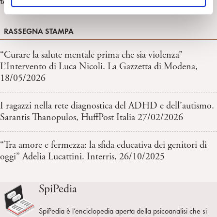
rassegna stampa italiana
TAG
o
RASSEGNA STAMPA
“Curare la salute mentale prima che sia violenza”
L’Intervento di Luca Nicoli. La Gazzetta di Modena,
18/05/2026
I ragazzi nella rete diagnostica del ADHD e dell’autismo.
Sarantis Thanopulos, HuffPost Italia 27/02/2026
“Tra amore e fermezza: la sfida educativa dei genitori di
oggi” Adelia Lucattini. Interris, 26/10/2025
SpiPedia
SpiPedia è l’enciclopedia aperta della psicoanalisi che si