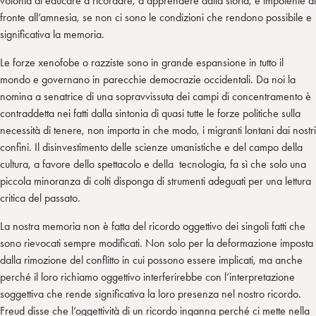
volontà di educare a ricordare, a apprendere dalla storia, è impotente di
fronte all’amnesia, se non ci sono le condizioni che rendono possibile e
significativa la memoria.
Le forze xenofobe o razziste sono in grande espansione in tutto il
mondo e governano in parecchie democrazie occidentali. Da noi la
nomina a senatrice di una sopravvissuta dei campi di concentramento è
contraddetta nei fatti dalla sintonia di quasi tutte le forze politiche sulla
necessità di tenere, non importa in che modo, i migranti lontani dai nostri
confini. Il disinvestimento delle scienze umanistiche e del campo della
cultura, a favore dello spettacolo e della tecnologia, fa sì che solo una
piccola minoranza di colti disponga di strumenti adeguati per una lettura
critica del passato.
La nostra memoria non è fatta del ricordo oggettivo dei singoli fatti che
sono rievocati sempre modificati. Non solo per la deformazione imposta
dalla rimozione del conflitto in cui possono essere implicati, ma anche
perché il loro richiamo oggettivo interferirebbe con l’interpretazione
soggettiva che rende significativa la loro presenza nel nostro ricordo.
Freud disse che l’oggettività di un ricordo inganna perché ci mette nella