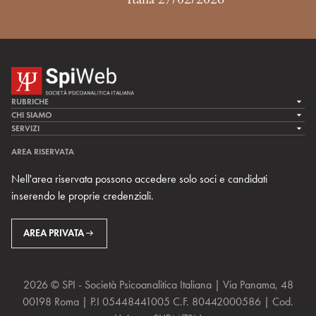
RUBRICHE
LA CURA
CHI SIAMO
LA SPI
SERVIZI
LA RICERCA
SPIPEDIA
TEAM DI SPIWEB
AREA RISERVATA
CULTURA E SOCIETÀ
CERCA UNO PSICOANALISTA
CONTATTI
Nell'area riservata possono accedere solo soci e candidati
MULTIMEDIA
ARCHIVIO STORICO
inserendo le proprie credenziali.
RIVISTE
AREA INTERNAZIONALE
CENTRI LOCALI DELLA SPI
PROSSIMI EVENTI
AREA PRIVATA
2026 © SPI - Società Psicoanalitica Italiana | Via Panama, 48
00198 Roma | P.I 05448441005 C.F. 80442000586 | Cod.