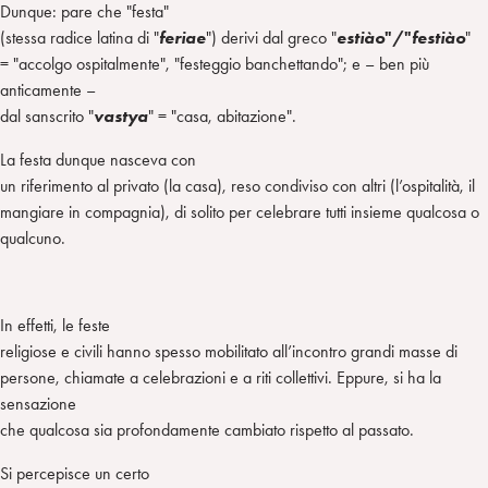
Dunque: pare che "festa"
(stessa radice latina di "
feriae
") derivi dal greco "
estiào
"/"
festiào
"
= "accolgo ospitalmente", "festeggio banchettando"; e – ben più
anticamente –
dal sanscrito "
vastya
" = "casa, abitazione".
La festa dunque nasceva con
un riferimento al privato (la casa), reso condiviso con altri (l’ospitalità, il
mangiare in compagnia), di solito per celebrare tutti insieme qualcosa o
qualcuno.
In effetti, le feste
religiose e civili hanno spesso mobilitato all’incontro grandi masse di
persone, chiamate a celebrazioni e a riti collettivi. Eppure, si ha la
sensazione
che qualcosa sia profondamente cambiato rispetto al passato.
Si percepisce un certo