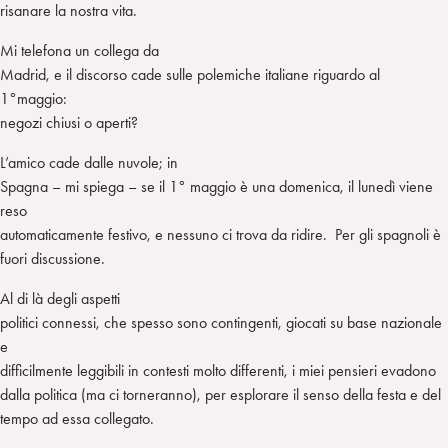
risanare la nostra vita.
Mi telefona un collega da
Madrid, e il discorso cade sulle polemiche italiane riguardo al
1°maggio:
negozi chiusi o aperti?
L’amico cade dalle nuvole; in
Spagna – mi spiega – se il 1° maggio è una domenica, il lunedì viene
reso
automaticamente festivo, e nessuno ci trova da ridire. Per gli spagnoli è
fuori discussione.
Al di là degli aspetti
politici connessi, che spesso sono contingenti, giocati su base nazionale
e
difficilmente leggibili in contesti molto differenti, i miei pensieri evadono
dalla politica (ma ci torneranno), per esplorare il senso della festa e del
tempo ad essa collegato.