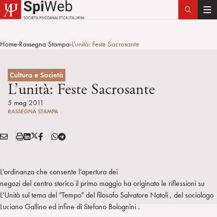
T
o
g
Home
Rassegna Stampa
L’unità: Feste Sacrosante
>
>
g
l
e
Cultura e Società
n
L’unità: Feste Sacrosante
a
5 mag 2011
v
RASSEGNA STAMPA
i
g
E
S
L
X
F
T
Condividi:
a
M
t
i
/
B
e
t
A
a
n
T
l
i
I
m
k
w
e
L’ordinanza che consente l’apertura dei
o
L
p
e
i
g
negozi del centro storico il primo maggio ha originato le riflessioni su
n
a
d
t
r
L’Unità sul tema del "Tempo" del filosofo Salvatore Natoli , del sociologo
i
t
a
Luciano Gallino ed infine di Stefano Bolognini .