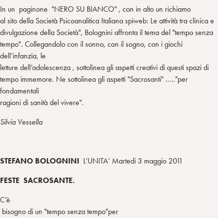
n
e
m
In un paginone "NERO SU BIANCO" , con in alto un richiamo
r
al sito della Società Psicoanalitica Italiana spiweb: Le attività tra clinica e
divulgazione della Società", Bolognini affronta il tema del "tempo senza
tempo". Collegandolo con il sonno, con il sogno, con i giochi
dell’infanzia, le
letture dell’adolescenza , sottolinea gli aspetti creativi di questi spazi di
tempo immemore. Ne sottolinea gli aspetti "Sacrosanti" ….."per
fondamentali
ragioni di sanità del vivere".
Silvia Vessella
STEFANO BOLOGNINI
L’UNITA’ Martedi 3 maggio 2011
FESTE SACROSANTE.
C’è
bisogno di un "tempo senza tempo"per