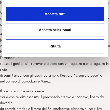
infatti, solo dall’arrivo del buio; e tutto ciò era semplicemente formidabile.
l
c
Cosa – ricordo benissimo- di
Accetta tutti
o
cui eravamo consapevoli anche allora, e non solo adesso per rimpianto
n
idealizzante postumo: eravamo immaturi, sì, ma non scemi.
s
Accetta selezionati
Anche il tempo della lettura
e
(non quello dello studio!…), della lettura libera, nelle feste o nelle
n
vacanze della giovinezza, era un tempo "senza tempo": la
full immersion
Rifiuta
s
in un romanzo ci faceva immedesimare con i protagonisti e con
o
l’ambiente, e
spesso i genitori si ritrovavano a cena con un ragazzo o una ragazza in
stato
di semi-
trance
, con gli occhi persi nella Russia di "Guerra e pace" o
nel Borneo di Sandokan e Yanez.
Il preconscio "beveva" quelle
storie con avidità assoluta, il preconscio creava e sognava, libero da
doveri e
da compiti precisi; e il resto del Sé introiettava, elaborava, costruiva