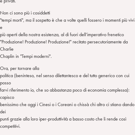
e privati.
Non ci sono più i cosiddetti
"tempi morti", ma il sospetto è che a volte quelli fossero i momenti più vivi
e
più aperti della nostra esistenza, al di fuori dell’imperativo frenetico
"Produzione! Produzione! Produzione!" recitato persecutoriamente da
Charlie
Chaplin in "Tempi moderni".
Ora, per tornare alla
politica (beninteso, nel senso dilettantesco e del tutto generico con cui
posso
farvi riferimento io, che so abbastanza poco di economia complessa):
capisco
benissimo che oggi i Cinesi o i Coreani o chissà chi altro ci stiano dando
dei
punti grazie alla loro iper-produttività a basso costo che li rende così
competitivi.