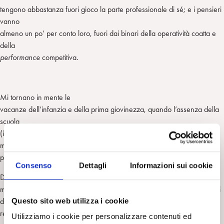
tengono abbastanza fuori gioco la parte professionale di sé; e i pensieri
vanno
almeno un po’ per conto loro, fuori dai binari della operatività coatta e
della
performance
competitiva.
Mi tornano in mente le
vacanze dell’infanzia e della prima giovinezza, quando l’assenza della
scuola
(il nostro lavoro di bambini e di ragazzi) generava senza sforzo
mattinate e
pomeriggi senza tempo.
Consenso
Dettagli
Informazioni sui cookie
Da piccoli si perdevano (o
meglio, si guadagnavano) ore e ore a fare quello che ci pareva, astratti
Questo sito web utilizza i cookie
dalla
realtà e assorti con profonda concentrazione: leggere giornalini,
Utilizziamo i cookie per personalizzare contenuti ed