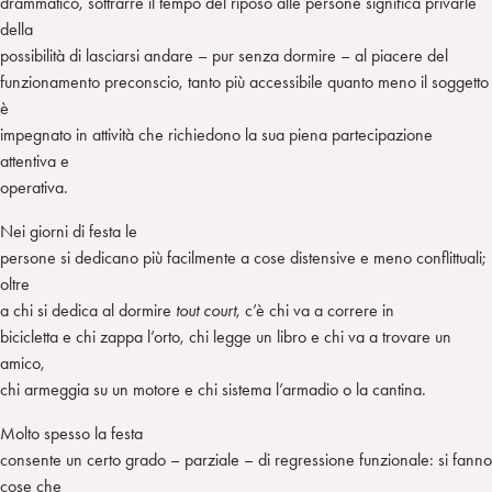
drammatico, sottrarre il tempo del riposo alle persone significa privarle
della
possibilità di lasciarsi andare – pur senza dormire – al piacere del
funzionamento preconscio, tanto più accessibile quanto meno il soggetto
è
impegnato in attività che richiedono la sua piena partecipazione
attentiva e
operativa.
Nei giorni di festa le
persone si dedicano più facilmente a cose distensive e meno conflittuali;
oltre
a chi si dedica al dormire
tout court
, c’è chi va a correre in
bicicletta e chi zappa l’orto, chi legge un libro e chi va a trovare un
amico,
chi armeggia su un motore e chi sistema l’armadio o la cantina.
Molto spesso la festa
consente un certo grado – parziale – di regressione funzionale: si fanno
cose che