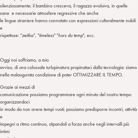
silenziosamente; il bambino cresceva, il ragazzo evoluiva, in quelle
sane e necessarie atmosfere regressive che anche
le lingue straniere hanno connotato con espressioni culturalmente nobili
e
rispettose: "
zeitlos
", "
timeless
" "
hors du temp
", ecc.
Oggi noi soffriamo, a mio
avviso, di una colossale turlupinatura propinataci dalla tecnologia: siamo
nella malaugurata condizione di poter OTTIMIZZARE IL TEMPO.
Grazie ai mezzi di
comunicazione possiamo programmare ogni minuto del nostro tempo
organizzandoci
in modo da non avere tempi vuoti; possiamo predisporre incontri, attività
e
impegni a ritmo continuo, stipandoli a forza anche negli intervalli più
intimi