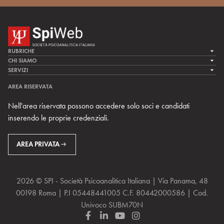
RUBRICHE
LA CURA
CHI SIAMO
LA SPI
SERVIZI
LA RICERCA
SPIPEDIA
TEAM DI SPIWEB
AREA RISERVATA
CULTURA E SOCIETÀ
CERCA UNO PSICOANALISTA
CONTATTI
Nell'area riservata possono accedere solo soci e candidati
MULTIMEDIA
ARCHIVIO STORICO
inserendo le proprie credenziali.
RIVISTE
AREA INTERNAZIONALE
CENTRI LOCALI DELLA SPI
PROSSIMI EVENTI
AREA PRIVATA
2026 © SPI - Società Psicoanalitica Italiana | Via Panama, 48
00198 Roma | P.I 05448441005 C.F. 80442000586 | Cod.
Univoco SUBM70N
F
L
Y
I