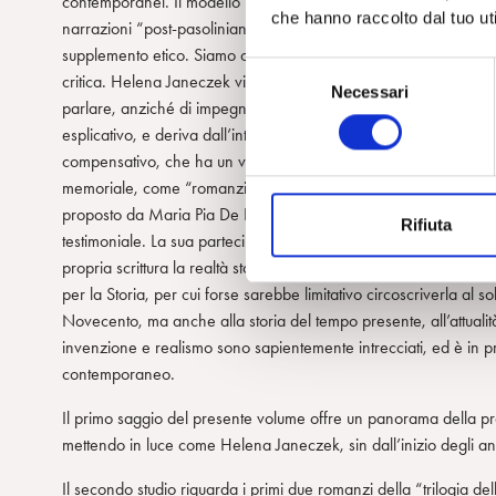
contemporanei. Il modello pasoliniano viene adattato e diventa 
che hanno raccolto dal tuo uti
narrazioni “post-pasoliniane” c’è un tentativo di trovare un rap
supplemento etico. Siamo così di fronte a un impegno civile e l
S
critica. Helena Janeczek viene annoverata tra gli scrittori ita
Necessari
e
parlare, anziché di impegno, di “partecipazione alla vita pubbl
l
esplicativo, e deriva dall’integrazione dell’eredità di Pasolini e
e
compensativo, che ha un valore etico e civile, prima che politic
z
memoriale, come “romanzi della Dopostoria”, secondo Antoni
i
proposto da Maria Pia De Paulis. La scrittrice viene citata da Go
Rifiuta
o
testimoniale. La sua partecipazione civile ha come pietra di 
n
propria scrittura la realtà storico-sociale, e la sua opera prese
e
per la Storia, per cui forse sarebbe limitativo circoscriverla al 
d
Novecento, ma anche alla storia del tempo presente, all’attualità
e
invenzione e realismo sono sapientemente intrecciati, ed è in prim
l
contemporaneo.
c
o
Il primo saggio del presente volume offre un panorama della produzi
n
mettendo in luce come Helena Janeczek, sin dall’inizio degli anni 
s
Il secondo studio riguarda i primi due romanzi della “trilogia de
e