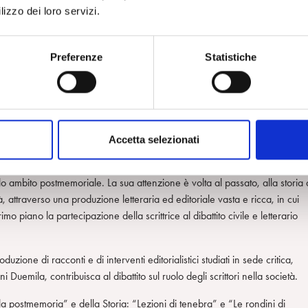
un punto di riferimento per una forma di impegno nuova, per cui nelle
lizzo dei loro servizi.
porto di comprensione de-ideologizzato con la realtà, unito a un
aico che pone al centro la responsabilità individuale e la consapevolezza
liani contemporanei per i quali Raffaele Donnarumma (2014) propone di
Preferenze
Statistiche
ica”. L’impegno postmoderno dello scrittore ha un carattere conoscitivo e
 di Primo Levi, come una possibile forma di giustizia memoriale di carattere
o. I romanzi della Janeczek possono iscriversi nel quadro della giustizia
o Scurati (2017), ma anche come romanzi della postmemoria, come
rdon (p. 18) come autrice collocabile nel filone letterario di stampo
Accetta selezionati
paragone Roberto Saviano. Helena Janeczek ha come oggetto unico della
nta una caratteristica oscillazione tra cronaca del tempo presente e interes
solo ambito postmemoriale. La sua attenzione è volta al passato, alla storia 
, attraverso una produzione letteraria ed editoriale vasta e ricca, in cui
o piano la partecipazione della scrittrice al dibattito civile e letterario
one di racconti e di interventi editorialistici studiati in sede critica,
Duemila, contribuisca al dibattito sul ruolo degli scrittori nella società.
lla postmemoria” e della Storia: “Lezioni di tenebra” e “Le rondini di