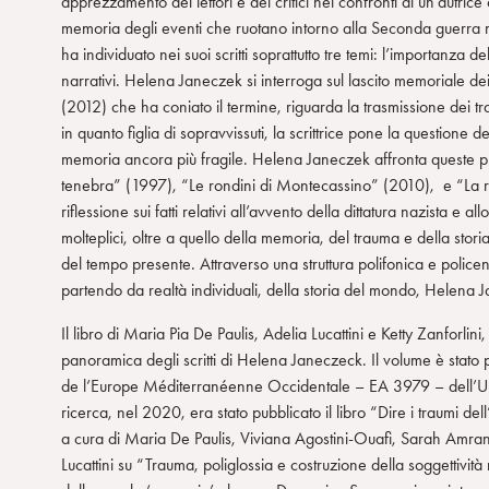
apprezzamento dei lettori e dei critici nei confronti di un’autric
memoria degli eventi che ruotano intorno alla Seconda guerra mon
ha individuato nei suoi scritti soprattutto tre temi: l’importanza d
narrativi. Helena Janeczek si interroga sul lascito memoriale d
(2012) che ha coniato il termine, riguarda la trasmissione dei t
in quanto figlia di sopravvissuti, la scrittrice pone la questione
memoria ancora più fragile. Helena Janeczek affronta queste pro
tenebra” (1997), “Le rondini di Montecassino” (2010), e “La r
riflessione sui fatti relativi all’avvento della dittatura nazista e a
molteplici, oltre a quello della memoria, del trauma e della storia
del tempo presente. Attraverso una struttura polifonica e policent
partendo da realtà individuali, della storia del mondo, Helena Ja
Il libro di Maria Pia De Paulis, Adelia Lucattini e Ketty Zanforlin
panoramica degli scritti di Helena Janeczeck. Il volume è stato 
de l’Europe Méditerranéenne Occidentale – EA 3979 – dell’Univ
ricerca, nel 2020, era stato pubblicato il libro “Dire i traumi del
a cura di Maria De Paulis, Viviana Agostini-Ouafi, Sarah Amrani
Lucattini su “Trauma, poliglossia e costruzione della soggettività 