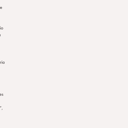
te
io
a
ria
es
”,