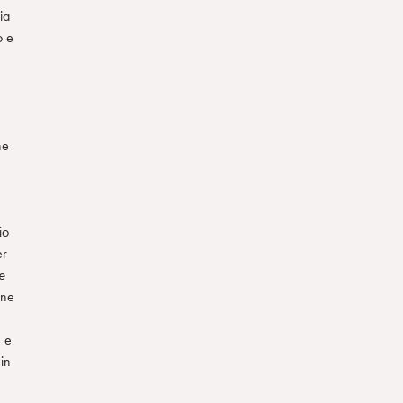
ia
o e
e
ne
io
er
le
nne
e e
in