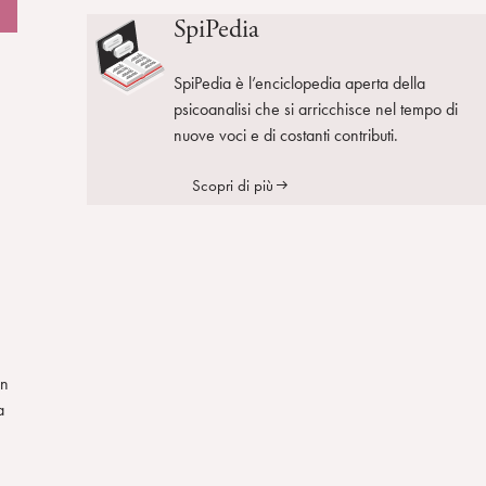
SpiPedia
SpiPedia è l’enciclopedia aperta della
psicoanalisi che si arricchisce nel tempo di
nuove voci e di costanti contributi.
Scopri di più
on
a