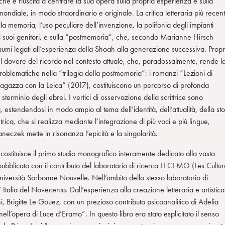
e che è riuscita a centrare la sua opera sulla propria esperienza e sulla
diale, in modo straordinario e originale. La critica letteraria più recen
ella memoria, l’uso peculiare dell’invenzione, la polifonia degli impianti
ei suoi genitori, e sulla “postmemoria”, che, secondo Marianne Hirsch
raumi legati all’esperienza della Shoah alla generazione successiva. Propr
 del dovere del ricordo nel contesto attuale, che, paradossalmente, rende l
blematiche nella “trilogia della postmemoria”: i romanzi “Lezioni di
agazza con la Leica” (2017), costituiscono un percorso di profonda
llo sterminio degli ebrei. I vertici di osservazione della scrittrice sono
, estendendosi in modo ampio al tema dell’identità, dell’attualità, della sto
rica, che si realizza mediante l’integrazione di più voci e più lingue,
neczek mette in risonanza l’epicità e la singolarità.
i, costituisce il primo studio monografico interamente dedicato alla vasta
pubblicato con il contributo del laboratorio di ricerca LECEMO (Les Cultur
ersità Sorbonne Nouvelle. Nell’ambito dello stesso laboratorio di
l’ Italia del Novecento. Dall’esperienza alla creazione letteraria e artistica
, Brigitte Le Gouez, con un prezioso contributo psicoanalitico di Adelia
nell’opera di Luce d’Eramo”. In questo libro era stato esplicitato il senso