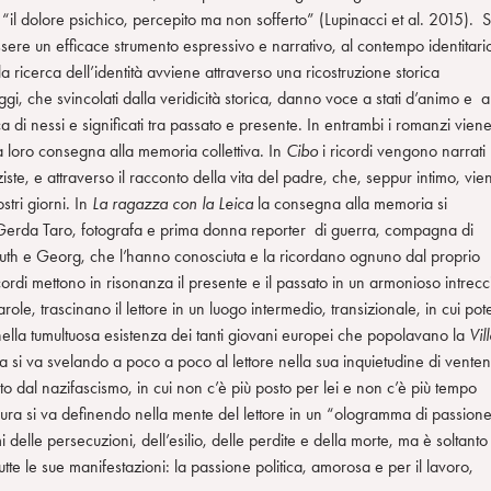
il dolore psichico, percepito ma non sofferto” (Lupinacci et al. 2015). S
 essere un efficace strumento espressivo e narrativo, al contempo identitari
a ricerca dell’identità avviene attraverso una ricostruzione storica
gi, che svincolati dalla veridicità storica, danno voce a stati d’animo e a
rca di nessi e significati tra passato e presente. In entrambi i romanzi vien
la loro consegna alla memoria collettiva. In
Cibo
i ricordi vengono narrati
aziste, e attraverso il racconto della vita del padre, che, seppur intimo, vie
stri giorni. In
La ragazza con la Leica
la consegna alla memoria si
 di Gerda Taro, fotografa e prima donna reporter di guerra, compagna di
 Ruth e Georg, che l’hanno conosciuta e la ricordano ognuno dal proprio
 ricordi mettono in risonanza il presente e il passato in un armonioso intrecc
ole, trascinano il lettore in un luogo intermedio, transizionale, in cui pot
ella tumultuosa esistenza dei tanti giovani europei che popolavano la
Vil
da si va svelando a poco a poco al lettore nella sua inquietudine di vente
to dal nazifascismo, in cui non c’è più posto per lei e non c’è più tempo
figura si va definendo nella mente del lettore in un “ologramma di passion
elle persecuzioni, dell’esilio, delle perdite e della morte, ma è soltanto 
utte le sue manifestazioni: la passione politica, amorosa e per il lavoro,