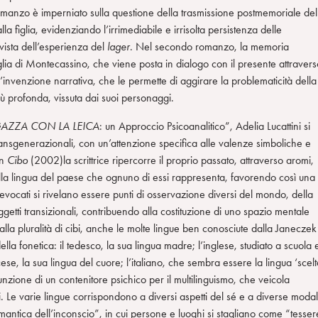
romanzo è imperniato sulla questione della trasmissione postmemoriale del
la figlia, evidenziando l’irrimediabile e irrisolta persistenza delle
vista dell’esperienza del
lager
. Nel secondo romanzo, la memoria
aglia di Montecassino, che viene posta in dialogo con il presente attravers
l’invenzione narrativa, che le permette di aggirare la problematicità della
iù profonda, vissuta dai suoi personaggi.
GAZZA CON LA LEICA
: un Approccio Psicoanalitico”, Adelia Lucattini si
ransgenerazionali, con un’attenzione specifica alle valenze simboliche e
In
Cibo
(2002)la scrittrice ripercorre il proprio passato, attraverso aromi,
 nella lingua del paese che ognuno di essi rappresenta, favorendo così una
ed evocati si rivelano essere punti di osservazione diversi del mondo, della
ggetti transizionali, contribuendo alla costituzione di uno spazio mentale
o alla pluralità di cibi, anche le molte lingue ben conosciute dalla Janeczek
ella fonetica: il tedesco, la sua lingua madre; l’inglese, studiato a scuola 
cese, la sua lingua del cuore; l’italiano, che sembra essere la lingua ‘scelt
funzione di un contenitore psichico per il multilinguismo, che veicola
vi. Le varie lingue corrispondono a diversi aspetti del sé e a diverse modal
ntica dell’inconscio”, in cui persone e luoghi si stagliano come “tesser