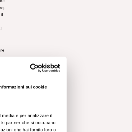
ore
ma,
il
i
are
na
 e
Informazioni sui cookie
i
l media e per analizzare il
o
ostri partner che si occupano
azioni che hai fornito loro o