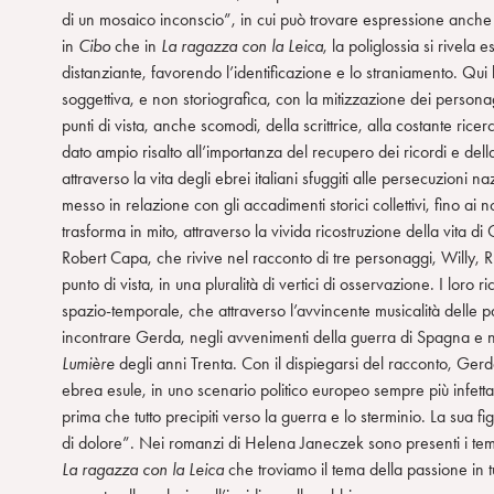
di un mosaico inconscio”, in cui può trovare espressione anche “
in
Cibo
che in
La ragazza con la Leica
, la poliglossia si rivela
distanziante, favorendo l’identificazione e lo straniamento. Qui l
soggettiva, e non storiografica, con la mitizzazione dei personag
punti di vista, anche scomodi, della scrittrice, alla costante rice
dato ampio risalto all’importanza del recupero dei ricordi e del
attraverso la vita degli ebrei italiani sfuggiti alle persecuzioni n
messo in relazione con gli accadimenti storici collettivi, fino ai no
trasforma in mito, attraverso la vivida ricostruzione della vita
Robert Capa, che rivive nel racconto di tre personaggi, Willy,
punto di vista, in una pluralità di vertici di osservazione. I loro
spazio-temporale, che attraverso l’avvincente musicalità delle par
incontrare Gerda, negli avvenimenti della guerra di Spagna e n
Lumière
degli anni Trenta. Con il dispiegarsi del racconto, Ger
ebrea esule, in uno scenario politico europeo sempre più infetta
prima che tutto precipiti verso la guerra e lo sterminio. La sua 
di dolore”. Nei romanzi di Helena Janeczek sono presenti i temi d
La ragazza con la Leica
che troviamo il tema della passione in t