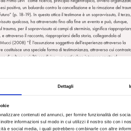
 da Primo Levi “come ricerca, principio negentropico, ovvero organizzat
nesi positiva, un baluardo contro la cancellazione e la rimozione del trau
turo” (p. 18-19). In questa ottica il testimone è un sopravvissuto, il terzo, 
issuto qualcosa, ha attraversato fino alla fine un evento e può, dunque,
auma, per il sopravvissuto ai campi di sterminio, significa riappropriars
, e attraverso il racconto, riappropriarsi della storia, collegandola al
a Mucci (2008) “È l’assunzione soggettiva dell’esperienza attraverso la
e costituisce una speciale forma di testimonianza, attraverso cui contrast
nso di cultura e civiltà condivisa, un particolare interesse spetta al
litico, nell’opera di scrittrici come Luce d’Eramo (Lucattini, 2020), e Hele
 rivela diversi aspetti identitari, legati a multiformi esperienze esistenziali
dalità di funzionamento mentale.
Dettagli
italiano contemporaneo decisamente mutato, a partire dalla fine degli ann
ia ha parlato di “Nuovi realismi”, “New Italian Epic”, “romanzi della
 riferibili a diversi approcci critici, sono volti a sottolineare la
ookie
ta solo le forme e i contenuti, ma anche la postura, e la posizione dello
nalizzare contenuti ed annunci, per fornire funzionalità dei socia
nendo nel dibattito critico lanciato da Wu Ming 1 (v. p. 16), ha evidenziat
inoltre informazioni sul modo in cui utilizzi il nostro sito con i n
 attraverso la pubblicazione postuma del non finito
Petrolio
per gli autori
icità e social media, i quali potrebbero combinarle con altre inform