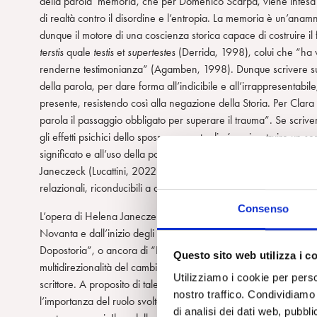
della parola ‘memoria’, che per Domenico Scarpa, viene intesa
di realtà contro il disordine e l’entropia. La memoria è un’anam
dunque il motore di una coscienza storica capace di costruire il fu
terstis
quale
testis
et
supertestes
(Derrida, 1998), colui che “ha v
renderne testimonianza” (Agamben, 1998). Dunque scrivere sul tr
della parola, per dare forma all’indicibile e all’irrappresentabile
presente, resistendo così alla negazione della Storia. Per Clar
parola il passaggio obbligato per superare il trauma”. Se scriver
gli effetti psichici dello spossessamento di sé, e ricostruire un se
significato e all’uso della poliglossia dal punto di vista psicoana
Janeczeck (Lucattini, 2022). In entrambe le scrittrici la poliglossia
relazionali, riconducibili a diversi aspetti del sé e a diverse mo
Consenso
L’opera di Helena Janeczek si colloca in un contesto letterario 
Novanta e dall’inizio degli anni Zero, per cui la critica letterar
Dopostoria”, o ancora di “Postmodern impegno”. Tali denominazioni,
Questo sito web utilizza i c
multidirezionalità del cambiamento, e il fatto che esso non inves
Utilizziamo i cookie per perso
scrittore. A proposito di tale mutazione, Tiziano Scarpa, interve
nostro traffico. Condividiamo 
l’importanza del ruolo svolto da Pier Paolo Pasolini, soprattutto
di analisi dei dati web, pubbl