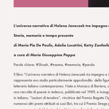
m
L’universo narrativo di Helena Janeczek tra impegno 
Storia, memoria e tempo presente
di Maria Pia De Paulis, Adelia Lucattini, Ketty Zanforli
a cura di Maria Giuseppina Pappa
Parole chiave: #Shoah, #trauma, #memoria, #parola
Il libro “L’universo narrativo di Helena Janeczek tra impegno e i
rappresenta uno studio particolarmente approfondito della figur
letterario italiano contemporaneo. Nata a Monaco di Baviera, 
una raccolta di poesie in tedesco, pubblicata nel 1989, e inaugur
in italiano, “Lezioni di tenebra”, vincitrice del Premio Bagutta O
numerosi altri premi attribuiti ai suoi libri, tra cui il Premio St