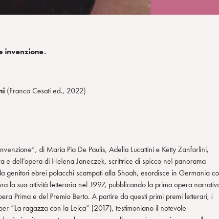
e invenzione.
ni
(Franco Cesati ed., 2022)
nvenzione”, di Maria Pia De Paulis, Adelia Lucattini e Ketty Zanforlini,
a e dell’opera di Helena Janeczek, scrittrice di spicco nel panorama
da genitori ebrei polacchi scampati alla Shoah, esordisce in Germania c
a la sua attività letteraria nel 1997, pubblicando la prima opera narrativ
pera Prima e del Premio Berto. A partire da questi primi premi letterari, i
rega per “La ragazza con la Leica” (2017), testimoniano il notevole