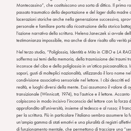
Montecassino”, che costituiscono una sorta di dittico. Il primo 
n
passato traumatico della deportazione e del
lager
dalla madre al
s
lacerazioni storiche anche nella generazione successiva, sprov
o
personale e familiare porta alla ricostruzione della storica batt
l’azione narrativa della scrittura. Helena Janeczek si avvale del
testimonianza impossibile, ma anche di dare risalto alla verità p
Nel terzo studio, “Poliglossia, Identità e Mito in
CIBO
e
LA RA
sofferma sui temi della memoria, della trasmissione dei traumi t
inconsce del cibo e della poliglossia in un’ottica psicoanalitica. 
sapori, gusti di molteplici nazionalità, utilizzando il loro nome
condivisione associativa sensoriale nel lettore. I cibi descritti 
realtà, e luoghi diversi della mente. Essi assumono il valore di o
transizionale (Winnicott, 1974), tra l’autrice e il lettore. Accant
colpiscono in modo incisivo l’inconscio del lettore con la forza d
approfondito all’università, insieme al tedesco e al russo; il fran
per la scrittura. Più in particolare l’italiano sembra assumere la 
un’ampia gamma di stati emotivi e una pluralità di registri affetti
di funzionamento mentale, che permettono di tracciare una “sema