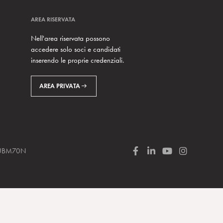
AREA RISERVATA
Nell'area riservata possono
accedere solo soci e candidati
inserendo le proprie credenziali.
AREA PRIVATA
 SUBM70N
F
L
Y
I
a
i
o
n
c
n
u
s
e
k
T
t
b
e
u
a