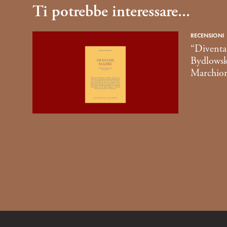
Ti potrebbe interessare...
RECENSIONI
“Diventa
Bydlowsk
Marchior