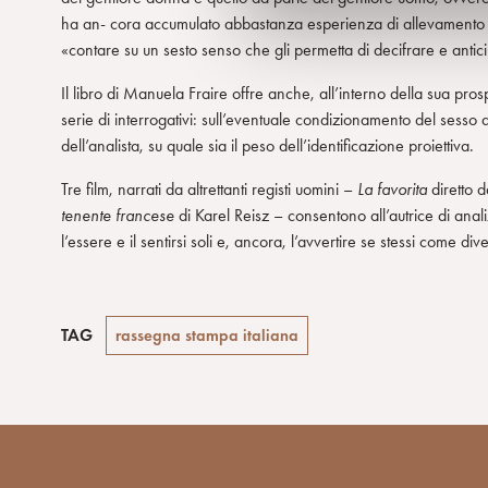
d
ha an- cora accumulato abbastanza esperienza di allevamento
e
«contare su un sesto senso che gli permetta di decifrare e antic
l
Il libro di Manuela Fraire offre anche, all’interno della sua prosp
c
serie di interrogativi: sull’eventuale condizionamento del sesso de
o
dell’analista, su quale sia il peso dell’identificazione proiettiva.
n
s
Tre film, narrati da altrettanti registi uomini –
La favorita
diretto 
e
tenente francese
di Karel Reisz – consentono all’autrice di analiz
n
l’essere e il sentirsi soli e, ancora, l’avvertire se stessi come d
s
o
TAG
rassegna stampa italiana