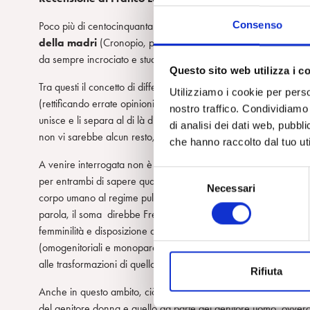
Consenso
Poco più di centocinquanta pagine sono state sufficienti a Manue
della madri
(Cronopio, pp.146,E. 13,00), i temi che la sua a
da sempre incrociato e studiato.
Questo sito web utilizza i c
Tra questi il concetto di differenza sembra occupare un posto ce
Utilizziamo i cookie per perso
(rettificando errate opinioni) che “la differenza sessuale nel 
nostro traffico. Condividiamo 
unisce e li separa al di là di ogni complementarietà. Se femminile
di analisi dei dati web, pubbl
non vi sarebbe alcun resto, mentre nella differenze sessuale c’è 
che hanno raccolto dal tuo uti
A venire interrogata non è dunque, semplicisticamente, la diversi
S
per entrambi di sapere qualcosa sulla sessualità dell’altro. Fr
Necessari
e
corpo umano al regime pulsionale nel quale il dato biologico si in
l
parola, il soma direbbe Freud – con la psiche. In questa ottica,
e
femminilità e disposizione alla passività, tra istinto e pulsione, 
z
(omogenitoriali e monoparentali, in particolare), le nuove forme d
i
alle trasformazioni di quello che un tempo veniva definito «leg
Rifiuta
o
n
Anche in questo ambito, ciò che sembra attrarre soprattutto l’at
e
del genitore donna e quello da parte del genitore uomo, ovvero t