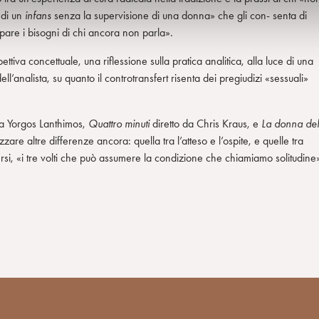
 di un
infans
senza la supervisione di una donna» che gli con- senta di
ipare i bisogni di chi ancora non parla».
ettiva concettuale, una riflessione sulla pratica analitica, alla luce di una
ll’analista, su quanto il controtransfert risenta dei pregiudizi «sessuali»
da Yorgos Lanthimos,
Quattro minuti
diretto da Chris Kraus, e
La donna del
zare altre differenze ancora: quella tra l’atteso e l’ospite, e quelle tra
iversi, «i tre volti che può assumere la condizione che chiamiamo solitudine