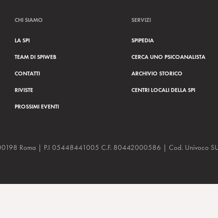
CHI SIAMO
SERVIZI
LA SPI
SPIPEDIA
TEAM DI SPIWEB
CERCA UNO PSICOANALISTA
CONTATTI
ARCHIVIO STORICO
RIVISTE
CENTRI LOCALI DELLA SPI
PROSSIMI EVENTI
a, 48 00198 Roma | P.I 05448441005 C.F. 80442000586 | Cod. Univoco
sto 29/10/2023