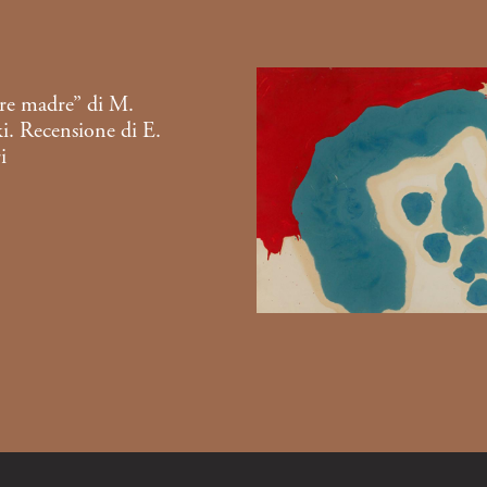
re madre” di M.
i. Recensione di E.
i