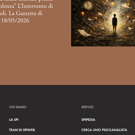
iolenza” L’Intervento di
li. La Gazzetta di
 18/05/2026
CHI SIAMO
SERVIZI
LA SPI
SPIPEDIA
TEAM DI SPIWEB
CERCA UNO PSICOANALISTA