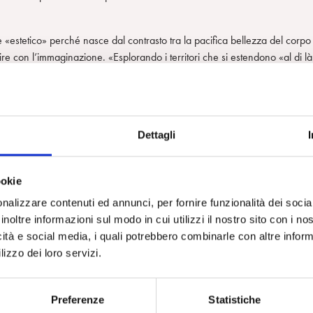
 «estetico» perché nasce dal contrasto tra la pacifica bellezza del corpo
uire con l’immaginazione. «Esplorando i territori che si estendono «al di là
cientifico del Congresso – abbiamo compreso che la nostra vita psichica n
 o mantenere equilibri fisiologici in dialogo con la realtà. La dimensione
la dialettica piacere-dispiacere. Al punto che il dispiacere di un sistema
o».
Dettagli
stemi motivazionali), e quindi alle neuroscienze affettive (rivolte allo studio 
ni a tutti i mammiferi), spiega la presenza di un ospite illustre, Jaan
ookie
to i lavori. E più in generale spiega lo spazio dedicato alle dipendenze,
ate: abuso di sostanze, dipendenze alimentari, internet addiction,
nalizzare contenuti ed annunci, per fornire funzionalità dei socia
’impegno clinico e la riflessione teorica, la preoccupante espansione di u
inoltre informazioni sul modo in cui utilizzi il nostro sito con i n
alle addiction, si limita a registrare ed elencare. Tout se tient.
icità e social media, i quali potrebbero combinarle con altre inform
lizzo dei loro servizi.
 neuroscientifici, a Vittorio Gallese, quest’anno la Spi ha deciso di
ità; e, per i suoi meriti editorali (molto divertente la sua intervista sul sito
ro, oltre allo stesso Gallese, anche Panksepp e il Dsm-5.
Preferenze
Statistiche