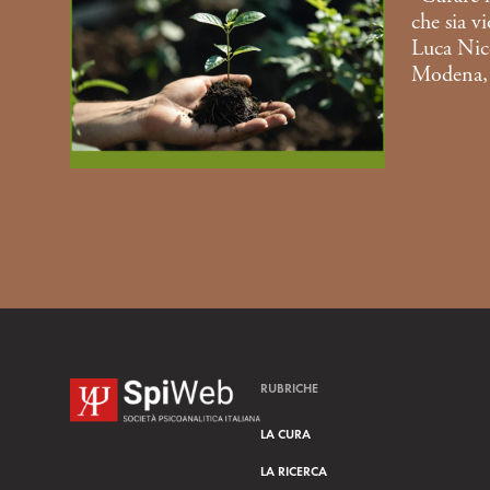
che sia v
Luca Nico
Modena,
RUBRICHE
LA CURA
LA RICERCA