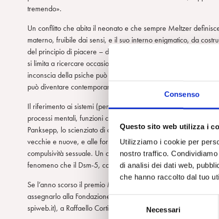
tremendo».
Un conflitto che abita il neonato e che sempre Meltzer definisce
materno, fruibile dai sensi, e il suo interno enigmatico, da costr
del principio di piacere – dice Tiziana Bastianini, segretario s
si limita a ricercare occasioni edoniche, evitare motivi di dolore
inconscia della psiche può sorprenderci e mescolare le carte del
può diventare contemporaneamente la soddisfazione di un altr
Consenso
Il riferimento ai sistemi (penso ai sistemi affettivi di base e ai si
processi mentali, funzioni cerebrali e comportamenti emotivi comu
Questo sito web utilizza i c
Panksepp, lo scienziato di origini estoni che venerdì 27 ha aper
vecchie e nuove, e alle forme di piacere e dolore a esse correl
Utilizziamo i cookie per perso
compulsività sessuale. Un convegno che ci aiuta a capire, con l
nostro traffico. Condividiamo 
fenomeno che il Dsm-5, con le sue cento e passa pagine dedicate 
di analisi dei dati web, pubbl
che hanno raccolto dal tuo uti
Se l’anno scorso il premio Musatti era stato assegnato, per meriti
assegnarlo alla Fondazione Olivetti, per la sua storia e le sue attiv
S
spiweb.it), a Raffaello Cortina, nel cui catalogo figurano peralt
Necessari
e