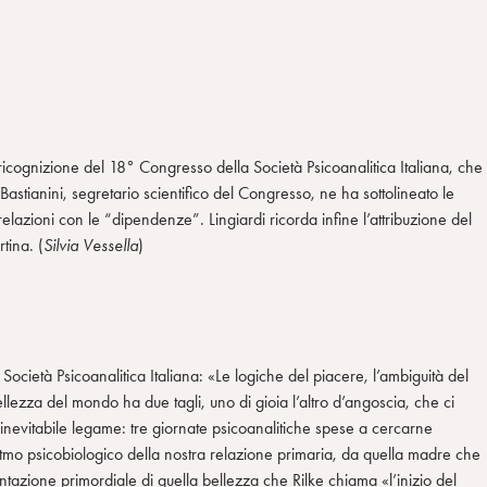
a ricognizione del 18° Congresso della Società Psicoanalitica Italiana, che
astianini, segretario scientifico del Congresso, ne ha sottolineato le
relazioni con le “dipendenze”. Lingiardi ricorda infine l’attribuzione del
tina. (
Silvia
Vessella
)
ocietà Psicoanalitica Italiana: «Le logiche del piacere, l’ambiguità del
ellezza del mondo ha due tagli, uno di gioia l’altro d’angoscia, che ci
 inevitabile legame: tre giornate psicoanalitiche spese a cercarne
ritmo psicobiologico della nostra relazione primaria, da quella madre che
azione primordiale di quella bellezza che Rilke chiama «l’inizio del