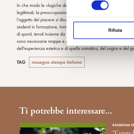
l
In che modo le «logiche del piacere», e i loro intrecci psicopato
e
legittimati, la preoccupazione e il dolore psichico? Cosa può dire
z
l’oggetto del piacere si disumanizza? Molte domande e molte ri
i
studenti in formazione, lontano dall’autoreferenzialità di una ps
Rifiuta
o
di spunti, tenuti insieme da un filo conduttore pensato per illumin
n
sono necessarie mappe e geografie della psiche: per provare a 
e
dell’esperienza estetica e di quella somatica, del sogno e del gi
d
e
TAG
rassegna stampa italiana
l
c
o
n
s
e
Ti potrebbe interessare...
n
s
o
RASSEGNA S
“Curare l