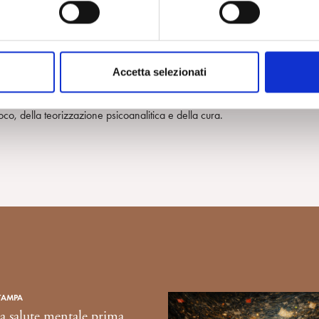
logici, cercano di aggirare, con diversivi potenti, talora socialmente
 la psicoanalisi quando gli stati dissociativi prendono il sopravvento e
sposte in un congresso finalmente pensato anche per giovani analisti e
icoanalisi che in gran parte ci siamo lasciati alle spalle. Un programma ri
Accetta selezionati
are territori dentro i quali altrimenti è facile smarrirsi. Anche per questo
pensare i diversi piaceri e dolori del conoscere e del generare,
oco, della teorizzazione psicoanalitica e della cura.
TAMPA
a salute mentale prima