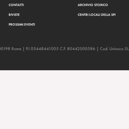
CONTATTI
ARCHIVIO STORICO
RIVISTE
CENTRI LOCALI DELLA SPI
PROSSIMI EVENTI
a, 48 00198 Roma | P.I 05448441005 C.F. 80442000586 | Cod. Univoco
16