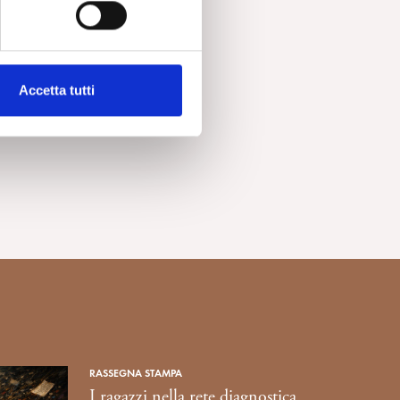
cco
Accetta tutti
RASSEGNA STAMPA
I ragazzi nella rete diagnostica