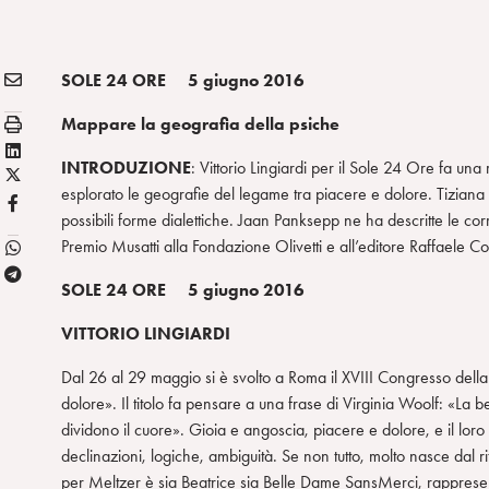
E
Condividi:
SOLE 24 ORE 5 giugno 2016
M
S
Mappare la geografia della psiche
A
t
L
I
INTRODUZIONE
: Vittorio Lingiardi per il Sole 24 Ore fa un
a
X
i
L
esplorato le geografie del legame tra piacere e dolore. Tiziana B
m
/
n
F
possibili forme dialettiche. Jaan Panksepp ne ha descritte le cor
p
T
k
B
Premio Musatti alla Fondazione Olivetti e all’editore Raffaele Cor
a
w
e
T
i
d
SOLE 24 ORE 5 giugno 2016
e
t
i
l
t
n
VITTORIO LINGIARDI
e
e
Dal 26 al 29 maggio si è svolto a Roma il XVIII Congresso della S
g
r
dolore». Il titolo fa pensare a una frase di Virginia Woolf: «La b
r
dividono il cuore». Gioia e angoscia, piacere e dolore, e il loro
a
declinazioni, logiche, ambiguità. Se non tutto, molto nasce dal 
m
per Meltzer è sia Beatrice sia Belle Dame SansMerci, rappresent