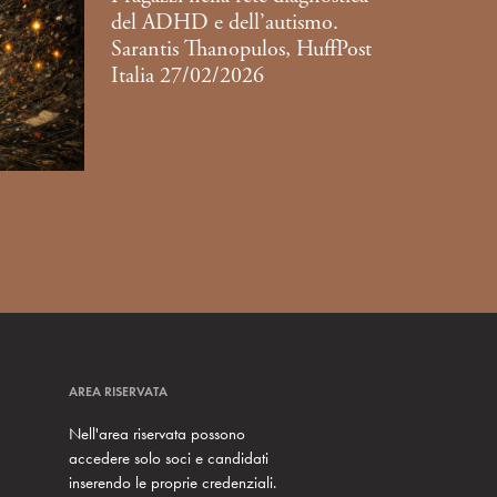
del ADHD e dell’autismo.
Sarantis Thanopulos, HuffPost
Italia 27/02/2026
AREA RISERVATA
Nell'area riservata possono
accedere solo soci e candidati
inserendo le proprie credenziali.