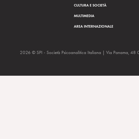
CULTURA E SOCIETÀ
MULTIMEDIA
AREA INTERNAZIONALE
2026 © SPI - Società Psicoanalitica Italiana | Via Panam
Mappare la geografia della psiche, IL SOLE 24 ORE, 5 giugno 20