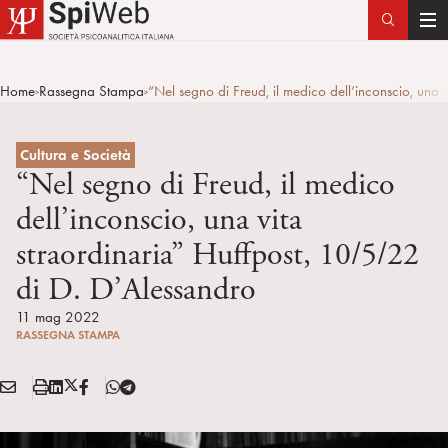
T
o
g
Home
Rassegna Stampa
“Nel segno di Freud, il medico dell’inconscio, una 
>
>
g
l
e
Cultura e Società
n
“Nel segno di Freud, il medico
a
dell’inconscio, una vita
v
straordinaria” Huffpost, 10/5/22
i
g
di D. D’Alessandro
a
11 mag 2022
t
RASSEGNA STAMPA
i
o
E
S
L
X
F
T
n
Condividi:
M
t
i
/
B
e
A
a
n
T
l