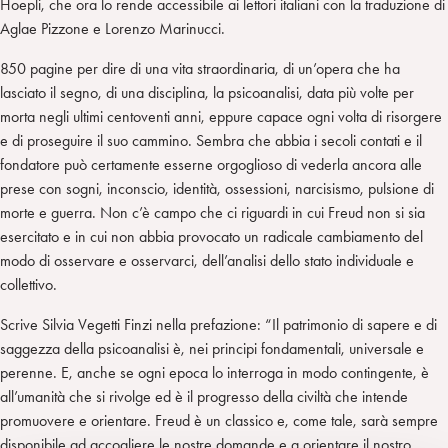
Hoepli, che ora lo rende accessibile ai lettori italiani con la traduzione di
Aglae Pizzone e Lorenzo Marinucci.
850 pagine per dire di una vita straordinaria, di un’opera che ha
lasciato il segno, di una disciplina, la psicoanalisi, data più volte per
morta negli ultimi centoventi anni, eppure capace ogni volta di risorgere
e di proseguire il suo cammino. Sembra che abbia i secoli contati e il
fondatore può certamente esserne orgoglioso di vederla ancora alle
prese con sogni, inconscio, identità, ossessioni, narcisismo, pulsione di
morte e guerra. Non c’è campo che ci riguardi in cui Freud non si sia
esercitato e in cui non abbia provocato un radicale cambiamento del
modo di osservare e osservarci, dell’analisi dello stato individuale e
collettivo.
Scrive Silvia Vegetti Finzi nella prefazione: “Il patrimonio di sapere e di
saggezza della psicoanalisi è, nei principi fondamentali, universale e
perenne. E, anche se ogni epoca lo interroga in modo contingente, è
all’umanità che si rivolge ed è il progresso della civiltà che intende
promuovere e orientare. Freud è un classico e, come tale, sarà sempre
disponibile ad accogliere le nostre domande e a orientare il nostro