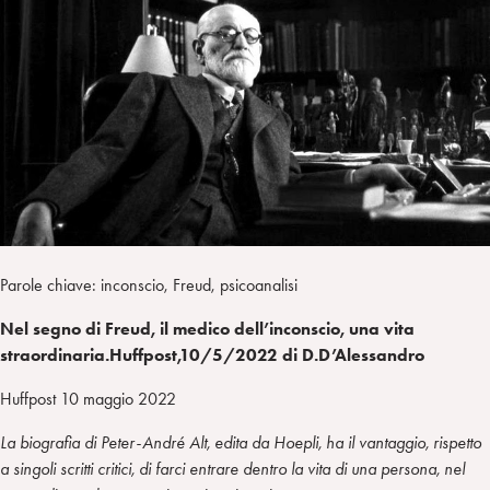
I
m
k
w
e
L
p
e
i
g
a
d
t
r
i
t
a
n
e
m
r
Parole chiave: inconscio, Freud, psicoanalisi
Nel segno di Freud, il medico dell’inconscio, una vita
straordinaria.Huffpost,10/5/2022 di D.D’Alessandro
Huffpost 10 maggio 2022
La biografia di Peter-André Alt, edita da Hoepli, ha il vantaggio, rispetto
a singoli scritti critici, di farci entrare dentro la vita di una persona, nel