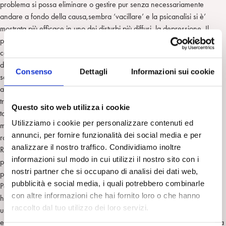
problema si possa eliminare o gestire pur senza necessariamente
andare a fondo della causa,sembra ‘vacillare’ e la psicanalisi si è’
mostrata più efficace in uno dei disturbi più diffusi, la depressione. Il
primo, norvegese, ha dimostrato come la terapia cognitivo
comportamentale abbia dimezzato l’efficacia nella cura della
depressione rispetto al 1977, il secondo invece riguarda il sistema
Consenso
Dettagli
Informazioni sui cookie
sanitario inglese (Nhs) e la cura della depressione cronica, arrivando
alla conclusione che 18 mesi di psicoanalisi sono più efficaci di altri
trattamenti, tra cui la terapia cognitivo comportamentale. ” ora di
Questo sito web utilizza i cookie
tornare sul lettino?” si chiede il Guardian. “Negli ultimi decenni, nel
Utilizziamo i cookie per personalizzare contenuti ed
mondo occidentale la terapia cognitivo comportamentale è sembrata
annunci, per fornire funzionalità dei social media e per
rappresentare la soluzione per ogni disturbo psichico- spiega Pietro
analizzare il nostro traffico. Condividiamo inoltre
Roberto Goisis,psicanalista della Spi(Società
informazioni sul modo in cui utilizzi il nostro sito con i
psicoanalitica italiana)- la psiconalisi, anche per responsabilità dei suoi
nostri partner che si occupano di analisi dei dati web,
protagonisti, è sembrata ‘fuori moda’.
pubblicità e social media, i quali potrebbero combinarle
Poi, alcune novità tecniche e nuove disponibilità al confronto scientifico,
con altre informazioni che hai fornito loro o che hanno
hanno progressivamente fornito nuove evidenze, confermando così
raccolto dal tuo utilizzo dei loro servizi.
un’antica intuizione di Freud e Balint, secondo i quali una cura può
essere efficace se è capace di indagare i piani più profondi della nostra