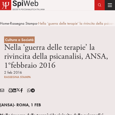
T
o
g
Home
Rassegna Stampa
Nella ‘guerra delle terapie’ la rivincita della psic
>
>
g
l
e
Cultura e Società
n
Nella ‘guerra delle terapie’ la
a
rivincita della psicanalisi, ANSA,
v
1°febbraio 2016
i
g
2 feb 2016
a
RASSEGNA STAMPA
t
i
E
S
L
X
F
T
Condividi:
o
M
t
i
/
B
e
n
A
a
n
T
l
(ANSA)- ROMA, 1 FEB
I
m
k
w
e
L
p
e
i
g