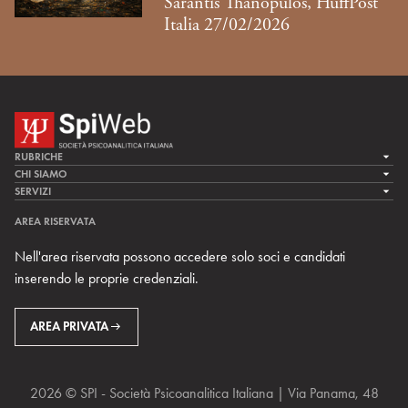
Sarantis Thanopulos, HuffPost
Italia 27/02/2026
RUBRICHE
LA CURA
CHI SIAMO
LA SPI
SERVIZI
LA RICERCA
SPIPEDIA
TEAM DI SPIWEB
AREA RISERVATA
CULTURA E SOCIETÀ
CERCA UNO PSICOANALISTA
CONTATTI
Nell'area riservata possono accedere solo soci e candidati
MULTIMEDIA
ARCHIVIO STORICO
inserendo le proprie credenziali.
RIVISTE
AREA INTERNAZIONALE
CENTRI LOCALI DELLA SPI
PROSSIMI EVENTI
AREA PRIVATA
2026 © SPI - Società Psicoanalitica Italiana | Via Panama, 48