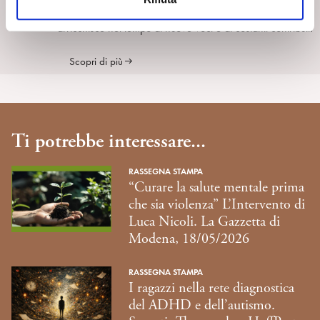
s
SpiPedia è l’enciclopedia aperta della psicoanalisi che si
o
arricchisce nel tempo di nuove voci e di costanti contributi.
Scopri di più
Ti potrebbe interessare...
RASSEGNA STAMPA
“Curare la salute mentale prima
che sia violenza” L’Intervento di
Luca Nicoli. La Gazzetta di
Modena, 18/05/2026
RASSEGNA STAMPA
I ragazzi nella rete diagnostica
del ADHD e dell’autismo.