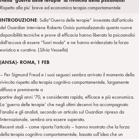
Nella ‘guerra delle terapie’ la rivincita della psicanalisi
a
d
t
r
Rispetto alla piu’ breve ed economica terapia comportamentale
i
t
a
INTRODUZIONE
: Sulla“Guerra delle terapie” innestata dall’articolo
n
e
m
del Guardian interviene Roberto Goisis puntualizzando quanto nuove
r
disponibilità tecniche e prove di efficacia hanno liberato la psicoanalisi
dall’accusa di essere “fuori moda” e ne hanno evidenziato la forza
euristica e curativa. (
Silvia Vessella
)
(ANSA)- ROMA, 1 FEB
– Per Sigmund Freud e i suoi seguaci sembra arrivato il momento della
rivincita rispetto alla terapia cognitivo comportamentale, largamente
diffusa e preminente a
partire dagli anni ’70, e considerata rapida, efficace e più economica.
La ‘guerra delle terapie’ che negli ultimi decenni ha accompagnato
l’analisi e gli analisti, secondo un articolo sul Guardian ripreso da
Internazionale, sembra ora essere superata.
Recenti studi – come riporta l’articolo – hanno mostrato che la forza
della terapia cognitivo comportamentale, basata sull’idea che un