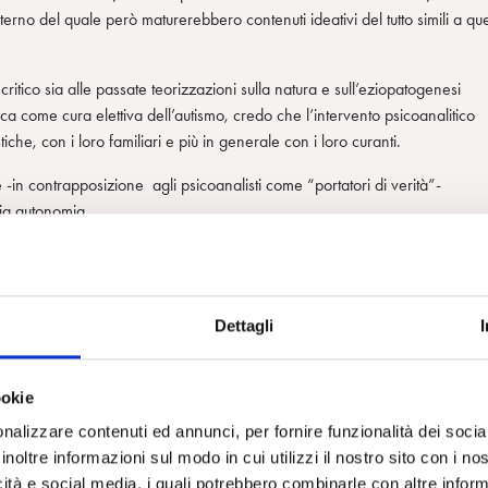
erno del quale però maturerebbero contenuti ideativi del tutto simili a que
itico sia alle passate teorizzazioni sulla natura e sull’eziopatogenesi
tica come cura elettiva dell’autismo, credo che l’intervento psicoanalitico
che, con i loro familiari e più in generale con i loro curanti.
e -in contrapposizione agli psicoanalisti come “portatori di verità”-
pria autonomia.
fondamentalmente educativo–abilitativo, in cui è centrale l’acquisizione di
izione del soggetto autistico ad uno stato puramente deficitario, che
portamenti. Pur soffrendo di un disturbo neuro-evolutivo, che comporta
Dettagli
rsoggettività, il soggetto autistico ha una propria vita mentale ed affettiv
ookie
teriorità del proprio figlio, lo descrive come Un gigante aggressivo, con
nella nebbia.
nalizzare contenuti ed annunci, per fornire funzionalità dei socia
inoltre informazioni sul modo in cui utilizzi il nostro sito con i n
rire il proprio contributo, come disciplina che ha una specifica competen
icità e social media, i quali potrebbero combinarle con altre inform