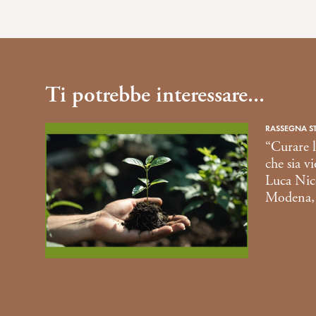
e
n
s
o
Ti potrebbe interessare...
RASSEGNA S
“Curare l
che sia v
Luca Nico
Modena,