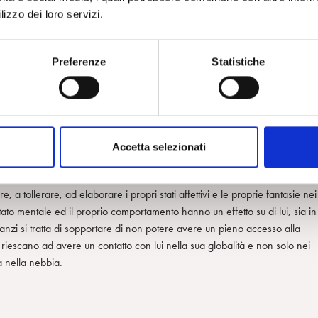
lizzo dei loro servizi.
tto alla “seduta psicoanalitica a vita per madri e figli in coppia”, credo
 autistiche ed i loro genitori, non tanto a disvelare “le verità
Preferenze
Statistiche
unicazione tra le loro menti. Come dice Arietta Slade (in Relazione
ri non si tratta di rendere “conscio l’inconscio”, ma piuttosto di rendere
te, i genitori possono essere aiutati a pensare al disturbo del figlio come
Accetta selezionati
olari stati mentali, di particolari suoi vissuti. I genitori possono essere
ce e bisogni), senza però confondersi con la sua mente.
re, a tollerare, ad elaborare i propri stati affettivi e le proprie fantasie nei
stato mentale ed il proprio comportamento hanno un effetto su di lui, sia in
 anzi si tratta di sopportare di non potere avere un pieno accesso alla
e riescano ad avere un contatto con lui nella sua globalità e non solo nei
a nella nebbia.