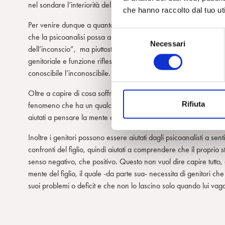
nel sondare l’interiorità delle persone e delle loro relazioni.
che hanno raccolto dal tuo uti
Per venire dunque a quanto afferma polemicamente Nicoletti rispe
S
che la psicoanalisi possa aiutare in modo significativo le persone
Necessari
e
dell’inconscio”, ma piuttosto ad attivare e ad arricchire la com
l
genitoriale e funzione riflessiva) Nel lavoro clinico con i genito
e
conoscibile l’inconoscibile.
z
Oltre a capire di cosa soffre il figlio e come funziona la sua men
i
Rifiuta
fenomeno che ha un qualche senso, che è cioè il risultato di partic
o
aiutati a pensare la mente del figlio (con i sui desideri, angos
n
e
Inoltre i genitori possono essere aiutati dagli psicoanalisti a senti
d
confronti del figlio, quindi aiutati a comprendere che il proprio 
e
senso negativo, che positivo. Questo non vuol dire capire tutto,
l
mente del figlio, il quale -da parte sua- necessita di genitori ch
c
suoi problemi o deficit e che non lo lascino solo quando lui vag
o
n
s