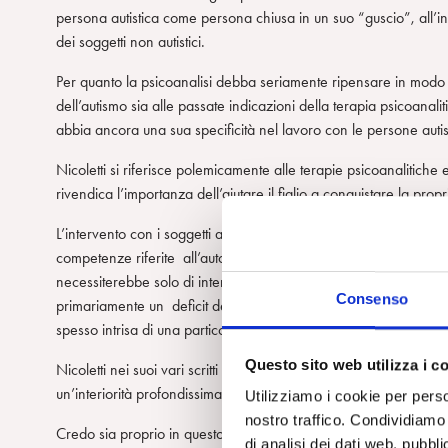
persona autistica come persona chiusa in un suo “guscio”, all’int
dei soggetti non autistici.
Per quanto la psicoanalisi debba seriamente ripensare in modo cr
dell’autismo sia alle passate indicazioni della terapia psicoanali
abbia ancora una sua specificità nel lavoro con le persone autisti
Nicoletti si riferisce polemicamente alle terapie psicoanalitiche 
rivendica l’importanza dell’aiutare il figlio a conquistare la pro
L’intervento con i soggetti autistici è sicuramente un intervento 
competenze riferite all’autonomia, ma non si può ridurre la cond
necessiterebbe solo di interventi mirati ad acquisire nuovi com
Consenso
primariamente un deficit delle competenze utili a sviluppare l’inte
spesso intrisa di una particolare sofferenza.
Questo sito web utilizza i c
Nicoletti nei suoi vari scritti fa spesso riferimento alla ricca in
un’interiorità profondissima che tu puoi sondare come chi vaga 
Utilizziamo i cookie per perso
nostro traffico. Condividiamo 
Credo sia proprio in questo ambito che la psicoanalisi possa off
di analisi dei dati web, pubbl