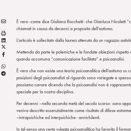
E
Condividi:
È vero -come dice Giuliana Rocchetti- che Gianluca Nicoletti “
M
chiamati in causa da decenni a proposito dell’autismo.
S
A
t
L
L’articolo è sollecitato dalla laurea ottenuta da un ragazzo autis
I
a
X
i
L
Mettendo da parte le polemiche e le fondate obiezioni rispetto 
m
/
n
F
quando accomuna “comunicazione facilitata” e psicoanalisi.
p
T
k
B
a
w
e
È vero che non esiste una teoria psicoanalitica dell’autismo su c
T
i
d
posizioni degli psicoanalisti al riguardo sono variegate e spes
e
t
i
possiamo cavare dicendo che la psicoanalisi non è rappresentat
l
t
n
speciale per la nostra disciplina.
e
e
g
r
Per decenni –nella seconda metà del secolo scorso- sono apparsi te
r
veniva descritto essenzialmente come risultato di difese estreme
a
–intrapsichiche ed interpsichiche- annichilenti.
m
In tal senso una certa vulgata psicoanalitica ha favorito il formar