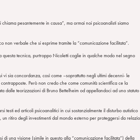
ci chiama pesantemente in causa”, ma ormai noi psicoanalisti siamo
tico non verbale che si esprime tramite la “comunicazione facilitata”.
a questa tecnica, purtroppo Nicoletti coglie in qualche modo nel segno
ui vi sia concordanza, così come –soprattutto negli ultimi decenni- le
so contrapposte. Però non credo che come comunità scientifica ce la
a dalle teorizzazioni di Bruno Bettelheim od appellandoci ad uno statuto
sti ed articoli psicoanalitici in cui sostanzialmente il disturbo autistico
, un ritiro degli investimenti dal mondo esterno per proteggersi da relazio
si di una visione (simile in questo alla “comunicazione facilitata”) della