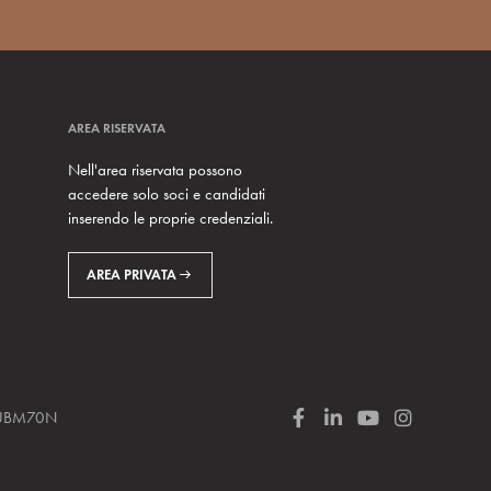
AREA RISERVATA
Nell'area riservata possono
accedere solo soci e candidati
inserendo le proprie credenziali.
AREA PRIVATA
 SUBM70N
F
L
Y
I
a
i
o
n
c
n
u
s