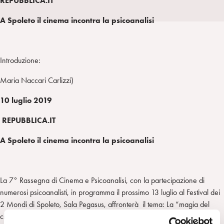
REPUBBLICA.IT
a
d
t
r
A Spoleto il cinema incontra la psicoanalisi
i
t
a
n
e
m
r
Introduzione:
Maria Naccari Carlizzi)
10 luglio 2019
REPUBBLICA.IT
A Spoleto il cinema incontra la psicoanalisi
La 7° Rassegna di Cinema e Psicoanalisi, con la partecipazione di
numerosi psicoanalisti, in programma il prossimo 13 luglio al Festival dei
2 Mondi di Spoleto, Sala Pegasus, affronterà il tema: La “magia del
cinema”
.