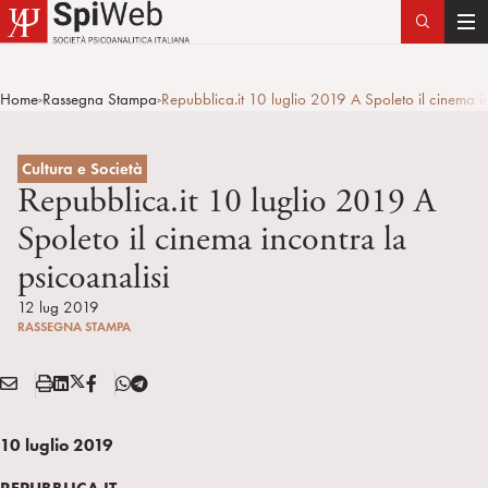
T
o
g
Home
Rassegna Stampa
Repubblica.it 10 luglio 2019 A Spoleto il cinema in
>
>
g
l
e
Cultura e Società
n
Repubblica.it 10 luglio 2019 A
a
Spoleto il cinema incontra la
v
psicoanalisi
i
g
12 lug 2019
a
RASSEGNA STAMPA
t
i
E
S
L
X
F
T
Condividi:
o
M
t
i
/
B
e
n
A
a
n
T
l
10 luglio 2019
I
m
k
w
e
L
p
e
i
g