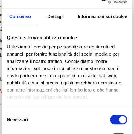
“Il cinema non solo mette in movimento l’immagine, mette in movimento
anche la mente
”
(Deleuze 2000)perché il rapporto tra pubblico e
Consenso
Dettagli
Informazioni sui cookie
regista costituisce una “forma mediata di intersoggetività”(Gallese
2015).
Questo sito web utilizza i cookie
Inoltre, il cinema, come tutte le forme artistiche permette all’essere
Utilizziamo i cookie per personalizzare contenuti ed
umano di fare esperienza e conoscere i tanti mondi possibili, attraverso
annunci, per fornire funzionalità dei social media e per
la relazione che lega la realtà alla fantasia. (Maria Naccari Carlizzi)
analizzare il nostro traffico. Condividiamo inoltre
informazioni sul modo in cui utilizzi il nostro sito con i
nostri partner che si occupano di analisi dei dati web,
LINK:
pubblicità e social media, i quali potrebbero combinarle
con altre informazioni che hai fornito loro o che hanno
Vai all’articolo
raccolto dal tuo utilizzo dei loro servizi.
rassegna stampa italiana
TAG
S
Necessari
e
RASSEGNA STAMPA
l