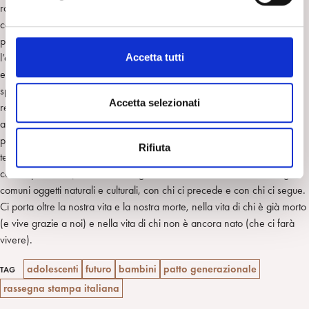
d
rapporto con gli altri (il primo significato della contemporaneità) ci
e
colloca in un tempo “inattuale” in cui il passato è vivente (secondo il
l
principio Eracliteo dell’essere come continuità nella discontinuità) e
c
Accetta tutti
l’azione, sospesa come dispositivo di concatenazione lineare che si
o
esaurisce nel suo risultato concreto, si apre a sviluppi laterali,
n
sperimentali che la collegano ad altri implicazioni e destini; così essa
s
Accetta selezionati
restando insatura nel presente, si lega intrinsecamente a un “futuro
e
anteriore” (tempo della previsione e dell’incertezza) senza il quale
n
perderebbe il suo senso per noi. L’azione significativa ci trascende
Rifiuta
s
temporalmente in due sensi (il secondo significato della
o
contemporaneità): ci unisce, nel gioco delle differenze che coinvolge i
comuni oggetti naturali e culturali, con chi ci precede e con chi ci segue.
Ci porta oltre la nostra vita e la nostra morte, nella vita di chi è già morto
(e vive grazie a noi) e nella vita di chi non è ancora nato (che ci farà
vivere).
adolescenti
futuro
bambini
patto generazionale
TAG
rassegna stampa italiana