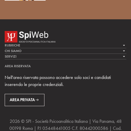
RUBRICHE
LA CURA
CHI SIAMO
LA SPI
SERVIZI
LA RICERCA
SPIPEDIA
TEAM DI SPIWEB
AREA RISERVATA
CULTURA E SOCIETÀ
CERCA UNO PSICOANALISTA
CONTATTI
Nell'area riservata possono accedere solo soci e candidati
MULTIMEDIA
ARCHIVIO STORICO
inserendo le proprie credenziali.
RIVISTE
AREA INTERNAZIONALE
CENTRI LOCALI DELLA SPI
PROSSIMI EVENTI
AREA PRIVATA
2026 © SPI - Società Psicoanalitica Italiana | Via Panama, 48
00198 Roma | P.I 05448441005 C.F. 80442000586 | Cod.