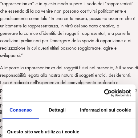
“rappresentanza” e in questo modo supera il nodo dei “rappresentati”
che essendo di là da venire non possono costituirsi politicamente e
giuridicamente come tali: “In una certa misura, possiamo asserire che è
unicamente la rappresentanza, in virtù del suo tratto creativo, a
generare la cornice d’identità dei soggetti rappresentati; e a porre le
condizioni preliminari per l’emergere dello spazio di apparizione e di
realizzazione in cui questi ultimi possono soggiornare, agire e
svilupparsi.”
A imporre la rappresentanza dei soggetti futuri nel presente, è il senso di
responsabilità legato alla nostra natura di soggetti erotici, desideranti.
Esso è radicato nell’esperienza del coinvolgimento profondo e
persistente con la vita che dall’incontro degli amanti si irradia, attraverso
i sentieri del mondo, verso tutte le forme di piacere sensuale (anche le
più intellettuali o spirituali). Il coinvolgimento evapora se non moduliamo
Consenso
Dettagli
Informazioni sui cookie
il nostro desiderio con il desiderio dell’altro in modo da mantenere in
gioco la tensione erotica che, che tra le opposte, alterne correnti di
altruismo e egoismo, ci fa restare entrambi desideranti e vivi, capaci di
Questo sito web utilizza i cookie
godere e di amare. L’accordarsi del dispiegamento del nostro desiderio