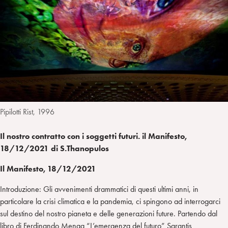
a
d
t
r
i
t
a
n
e
m
r
Pipilotti Rist, 1996
Il nostro contratto con i soggetti futuri. il Manifesto,
18/12/2021 di S.Thanopulos
Il Manifesto, 18/12/2021
Introduzione: Gli avvenimenti drammatici di questi ultimi anni, in
particolare la crisi climatica e la pandemia, ci spingono ad interrogarci
sul destino del nostro pianeta e delle generazioni future. Partendo dal
libro di Ferdinando Menga “L’emergenza del futuro” Sarantis