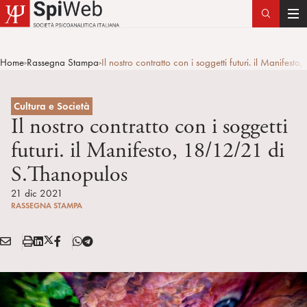
T
o
g
Home
Rassegna Stampa
Il nostro contratto con i soggetti futuri. il Manife
>
>
g
l
e
Cultura e Società
n
Il nostro contratto con i soggetti
a
futuri. il Manifesto, 18/12/21 di
v
S.Thanopulos
i
g
21 dic 2021
a
RASSEGNA STAMPA
t
i
E
S
L
X
F
T
Condividi:
o
M
t
i
/
B
e
n
A
a
n
T
l
I
m
k
w
e
L
p
e
i
g