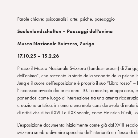
Parole chiave: psicoanalisi, arte; psiche, paesaggio
Seelenlandschaften – Paesaggi dell’anima
Museo Nazionale Svizzero, Zurigo
17.10.25 – 15.2.26
Presso il Museo Nazionale Svizzero (Landesmuseum) di Zurigo, 
dell’anima”, che racconta la storia della scoperta della psiche i
Jung e il cuore dell’esposizione è proprio il suo “Libro rosso” 
l’inconscio avviato dai primi anni ’10. La mostra, in ogni caso, e
ponendosi come luogo di intersezione tra una attenta ricostruzio
creazione artistica; insieme a una mole considerevole di materiali 
di artisti vissuti tra il XVIII e il XX secolo, come Heinrich Füssl
L’esposizione documenta inizialmente come già dal XVIII secolo e
svizzera sembra divenire specchio dell’interiorità e riflesso di de