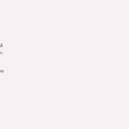
di
r,
na