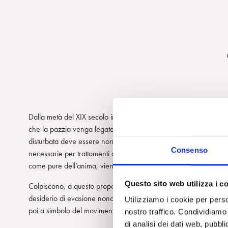
Dalla metà del XIX secolo in poi, le persone con problemi menta
che la pazzia venga legata e imbavagliata e il linguaggio dell’i
disturbata deve essere normalizzata tramite mezzi di coercizion
Consenso
necessarie per trattamenti coatti. L’istituto di cura in cui i mala
come pure dell’anima, viene costantemente monitorato.
Questo sito web utilizza i c
Colpiscono, a questo proposito, sia l’esposizione di chiavi clan
desiderio di evasione nonché l’illusione di disporre di una via 
Utilizziamo i cookie per perso
poi a simbolo del movimento antipsichiatrico.
nostro traffico. Condividiamo 
di analisi dei dati web, pubbl