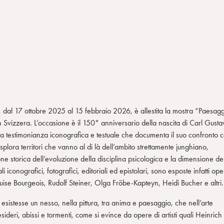
dal 17 ottobre 2025 al 15 febbraio 2026, è allestita la mostra “Paesagg
n Svizzera. L’occasione è il 150° anniversario della nascita di Carl Gusta
– la testimonianza iconografica e testuale che documenta il suo confronto 
splora territori che vanno al di là dell’ambito strettamente junghiano,
ne storica dell’evoluzione della disciplina psicologica e la dimensione de
iconografici, fotografici, editoriali ed epistolari, sono esposte infatti op
i, Louise Bourgeois, Rudolf Steiner, Olga Fröbe-Kapteyn, Heidi Bucher e altri.
sistesse un nesso, nella pittura, tra anima e paesaggio, che nell’arte
sideri, abissi e tormenti, come si evince da opere di artisti quali Heinrich