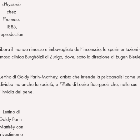
d’hysterie
chez
l’homme
,
1885,
reproduction
libera il mondo rimosso e imbavagliato dell’inconscio; le sperimentazioni 
mosa clinica Burghölzli di Zurigo, dove, sotto la direzione di Eugen Bleule
Lettino
di Goldy Parin-Matthey, artista che intende la psicoanalisi come u
individuo ma anche la società, e
Fillette
di Louise Bourgeois che, nelle sue
l’invidia del pene.
Lettino di
Goldy Parin-
Matthèy con
rivestimento