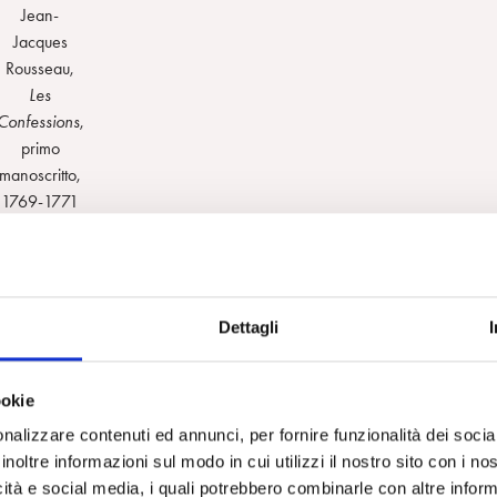
Jean-
Jacques
Rousseau,
Les
Confessions
,
primo
manoscritto,
1769-1771
li vengono ricoverate in sanatori e case di cura cantonali, in modo tale
rragionevolezza silenziato in nome della ragione illuminata. L’anima
e fisica, come documentato da fotografie, modellini e attrezzature
Dettagli
ti sono ricoverati funziona come un panottico in cui ogni angolo della stanza
ookie
destinamente realizzate da pazienti psichiatrici, che documentano il
di fuga, sia quella di camicie di forza, anche per bambini, che assurgeran
nalizzare contenuti ed annunci, per fornire funzionalità dei socia
inoltre informazioni sul modo in cui utilizzi il nostro sito con i n
icità e social media, i quali potrebbero combinarle con altre inform