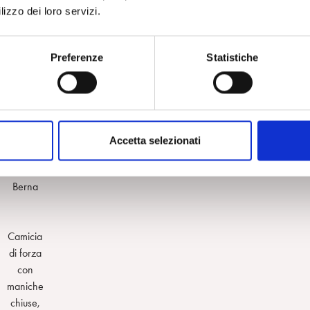
lizzo dei loro servizi.
Pannello di
cartone con
27 chiavi
Preferenze
Statistiche
riprodotte
illecitamente
da pazienti,
Collezione
orgenthaler.
Accetta selezionati
Museo di
Psichiatria di
Berna
Camicia
di forza
con
maniche
chiuse,