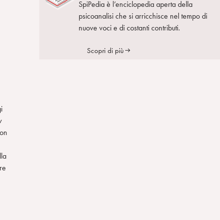
SpiPedia è l’enciclopedia aperta della
psicoanalisi che si arricchisce nel tempo di
nuove voci e di costanti contributi.
Scopri di più
i
v
con
lla
ere