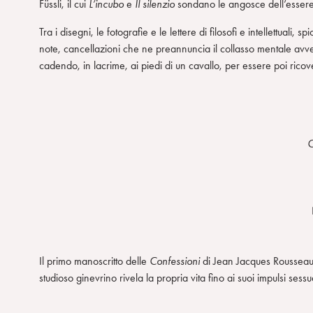
Füssli, il cui
L’incubo
e
Il silenzio
sondano le angosce dell’esser
Tra i disegni, le fotografie e le lettere di filosofi e intellettuali, s
note, cancellazioni che ne preannuncia il collasso mentale avven
cadendo, in lacrime, ai piedi di un cavallo, per essere poi ricov
C
Il primo manoscritto delle
Confessioni
di Jean Jacques Rousseau,
studioso ginevrino rivela la propria vita fino ai suoi impulsi sessual