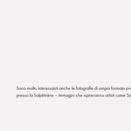
n
s
o
Sono molto interessanti anche le fotografie di ampio formato pro
presso la Salpêtrière – immagini che ispireranno artisti come S