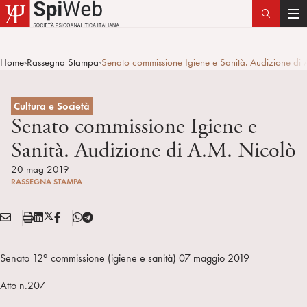
T
o
g
Home
Rassegna Stampa
Senato commissione Igiene e Sanità. Audizione di 
>
>
g
l
e
Cultura e Società
n
Senato commissione Igiene e
a
Sanità. Audizione di A.M. Nicolò
v
i
20 mag 2019
RASSEGNA STAMPA
g
a
E
S
L
X
F
T
t
Condividi:
M
t
i
/
B
e
i
A
a
n
T
l
o
a
Senato 12
commissione (igiene e sanità) 07 maggio 2019
I
m
k
w
e
n
L
p
e
i
g
Atto n.207
a
d
t
r