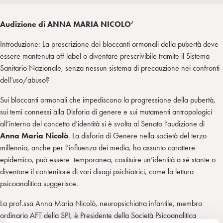
i
t
a
n
e
m
Audizione di ANNA MARIA NICOLO’
r
Introduzione: La prescrizione dei bloccanti ormonali della pubertà deve
essere mantenuta off label o diventare prescrivibile tramite il Sistema
Sanitario Nazionale, senza nessun sistema di precauzione nei confronti
dell’uso/abuso?
Sui bloccanti ormonali che impediscono la progressione della pubertà,
sui temi connessi alla Disforia di genere e sui mutamenti antropologici
all’interno del concetto d’identità si è svolta al Senato l’audizione di
Anna Maria Nicolò
. La disforia di Genere nella società del terzo
millennio, anche per l’influenza dei media, ha assunto carattere
epidemico, può essere temporanea, costituire un’identità a sé stante o
diventare il contenitore di vari disagi psichiatrici, come la lettura
psicoanalitica suggerisce.
La prof.ssa Anna Maria Nicolò, neuropsichiatra infantile, membro
ordinario AFT della SPI, è Presidente della Società Psicoanalitica