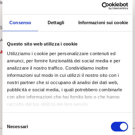
Italiana(Maria Naccari Carlizzi)
Consenso
Dettagli
Informazioni sui cookie
a
Senato 12
commissione (igiene e sanità) 07 maggio 2019
Atto n.207
Questo sito web utilizza i cookie
Audizione di ANNA MARIA NICOLO’
Utilizziamo i cookie per personalizzare contenuti ed
annunci, per fornire funzionalità dei social media e per
analizzare il nostro traffico. Condividiamo inoltre
informazioni sul modo in cui utilizzi il nostro sito con i
nostri partner che si occupano di analisi dei dati web,
pubblicità e social media, i quali potrebbero combinarle
con altre informazioni che hai fornito loro o che hanno
raccolto dal tuo utilizzo dei loro servizi.
S
RASSEGNA STAMPA
Necessari
e
l