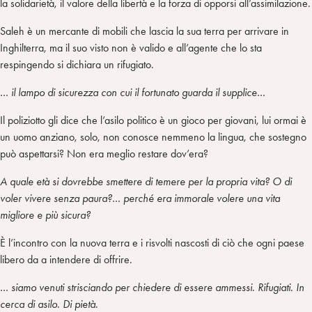
la solidarietà, il valore della libertà e la forza di opporsi all’assimilazione.
Saleh è un mercante di mobili che lascia la sua terra per arrivare in
Inghilterra, ma il suo visto non è valido e all’agente che lo sta
respingendo si dichiara un rifugiato.
… il lampo di sicurezza con cui il fortunato guarda il supplice…
Il poliziotto gli dice che l’asilo politico è un gioco per giovani, lui ormai è
un uomo anziano, solo, non conosce nemmeno la lingua, che sostegno
può aspettarsi? Non era meglio restare dov’era?
A quale età si dovrebbe smettere di temere per la propria vita? O di
voler vivere senza paura?… perché era immorale volere una vita
migliore e più sicura?
È l’incontro con la nuova terra e i risvolti nascosti di ciò che ogni paese
libero da a intendere di offrire.
… siamo venuti strisciando per chiedere di essere ammessi. Rifugiati. In
cerca di asilo. Di pietà.