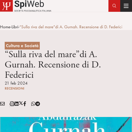
T
o
g
Home
Libri
“Sulla riva del mare”di A. Gurnah. Recensione di D. Federici
>
>
g
l
e
Cultura e Società
n
“Sulla riva del mare”di A.
a
Gurnah. Recensione di D.
v
Federici
i
g
21 feb 2024
a
RECENSIONI
t
i
E
S
L
X
F
T
Condividi:
o
M
t
i
/
B
e
n
A
a
n
T
l
I
m
k
w
e
L
p
e
i
g