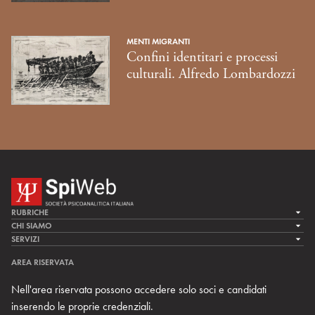
MENTI MIGRANTI
Confini identitari e processi
culturali. Alfredo Lombardozzi
RUBRICHE
LA CURA
CHI SIAMO
LA SPI
SERVIZI
LA RICERCA
SPIPEDIA
TEAM DI SPIWEB
AREA RISERVATA
CULTURA E SOCIETÀ
CERCA UNO PSICOANALISTA
CONTATTI
Nell'area riservata possono accedere solo soci e candidati
MULTIMEDIA
ARCHIVIO STORICO
inserendo le proprie credenziali.
RIVISTE