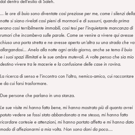
dal dentro dell’esilio di Saleh.
… le ore di buio sono diventate così preziose per me, come i silenzi della
notte si siano rivelati così pieni di mormorii e di sussurri, quando prima
erano così terribilmente immobili, così tesi per l’inquietante mancanza di
rumori che incombeva sulle parole. Come se venire a vivere qui avesse
chiuso una porta stretta e ne avesse aperto un’altra su una strada che va
allargandosi… Anelo alla notte ogni arido giorno, anche se temo il buio
e i suoi spazi illimitati e le sue ombre mutevoli. A volte penso che sia mio
destino vivere tra le macerie e la confusione delle case in rovina.
La ricerca di senso e l’incontro con l’altro, nemico-amico, cui raccontare
e da cui farsi trasformare.
Due persone che parlano in una stanza.
Le sue visite mi hanno fatto bene, mi hanno mostrato più di quanto avrei
potuto vedere se fossi stato abbandonato a me stesso, mi hanno fatto
ricordare cortesie e attenzioni, mi hanno portato affetto e mi hanno dato
modo di affezionarmi a mia volta. Non sono doni da poco….