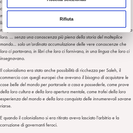
cinicamente, credo che ci credessero anche loro. … le storie che
e
conoscevamo su di noi prima che arrivassero loro sembravano
n
medievali, fantastiche, miti sacri e segreti che costituivano metafore
Rifiuta
s
liturgiche e riti di appartenenza, una conoscenza di altro tipo che,
o
malgrado i nostri tentativi di restarle fedeli, non poteva competere con la
loro. … senza una conoscenza più piena della storia del molteplice
mondo… solo un’ordinata accumulazione delle vere conoscenze che
loro ci portavano, in libri che loro ci fornivano, in una lingua che loro ci
insegnavano.
Il colonialismo era stato anche possibilità di ricchezza per Saleh, il
commercio con quegli europei che avevano
il bisogno di acquistare le
cose belle del mondo per portarsele a casa e possederle, come prove
della loro cultura e della loro apertura mentale, come trofei della loro
esperienza del mondo e della loro conquista delle innumerevoli savane
riarse.
E quando il colonialismo si era ritirato aveva lasciato l’arbitrio e la
corruzione di governanti feroci.