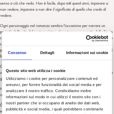
senso a ciò che vedo. Non è facile, dopo tutti questi anni, imparare a
non vedere, imparare a non dire il significato di quello che credo di
vedere.
Ogni personaggio nel romanzo sembra l’occasione per narrare un
periodo della vita del protagonista e al contempo un aspetto della Storia
che lo contiene. La giovane assistente sociale che prende a cuore il suo
caso lo fa pensare a sua figlia, riaprendogli nel cuore dolore, colpa e
piacere
.
E quando la ragazza gli procura un interprete, Saleh si trova di
Consenso
Dettagli
Informazioni sui cookie
fronte il figlio del suo acerrimo nemico.
Quel ritrovarsi è l’occasione di un viaggio nella memoria per entrambi,
Questo sito web utilizza i cookie
un racconto che riattraversa le faide familiari, il potere e l’amore, i torti e
gli inganni, le pietose rivelazioni.
Utilizziamo i cookie per personalizzare contenuti ed
annunci, per fornire funzionalità dei social media e per
Ho il tempo sulle mani, sono nelle mani del tempo, per cui potrei anche
analizzare il nostro traffico. Condividiamo inoltre
render conto di me. Prima o poi ci tocca farlo.
informazioni sul modo in cui utilizzi il nostro sito con i
nostri partner che si occupano di analisi dei dati web,
È difficile sapere con precisione in che modo le cose sono arrivate a
pubblicità e social media, i quali potrebbero combinarle
essere come sono… gli istanti mi scivolano fra le dita. Anche mentre li