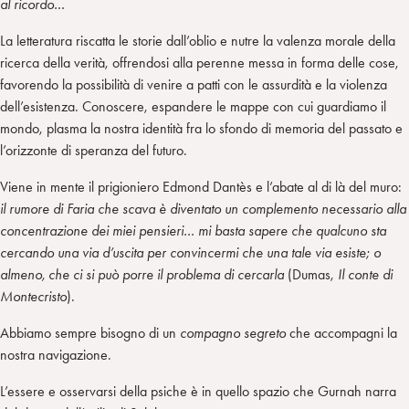
al ricordo…
La letteratura riscatta le storie dall’oblio e nutre la valenza morale della
ricerca della verità, offrendosi alla perenne messa in forma delle cose,
favorendo la possibilità di venire a patti con le assurdità e la violenza
dell’esistenza. Conoscere, espandere le mappe con cui guardiamo il
mondo, plasma la nostra identità fra lo sfondo di memoria del passato e
l’orizzonte di speranza del futuro.
Viene in mente il prigioniero Edmond Dantès e l’abate al di là del muro:
il rumore di Faria che scava è diventato un complemento necessario alla
concentrazione dei miei pensieri… mi basta sapere che qualcuno sta
cercando una via d’uscita per convincermi che una tale via esiste; o
almeno, che ci si può porre il problema di cercarla
(Dumas,
Il conte di
Montecristo
).
Abbiamo sempre bisogno di un
compagno segreto
che accompagni la
nostra navigazione.
L’essere e osservarsi della psiche è in quello spazio che Gurnah narra