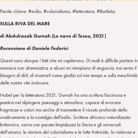
Parole chiave: #esilio, #colonialismo, #letteratura, #Bartleby
SULLA RIVA DEL MARE
di Abdulrazak Gurnah (La nave di Teseo, 2021)
Recensione di Daniela Federici
Questi sono dunque i fatti che mi capitarono. Di molti è difficile parlare in
maniera non drammatica, e alcuni mi riempiono di angoscia, ma sento il
bisogno di dirli, di mostrarli come giudizi sul mio tempo e sulla meschinità
delle nostre vite insincere.
Nobel per la letteratura 2021, Gurnah ha una scrittura fascinosa e
poetica nel dipingere paesaggi e atmosfere, capace di evocare
fragranze e colori ma anche di trasmettere il vissuto profondo dello
sradicamento e la nostalgia dell’esilio. Scrittore africano naturalizzato
britannico, narra con pacata limpidezza la Storia e gli universali
dell’umano, le storture del colonialismo e le lotte fratricide, la violenza e