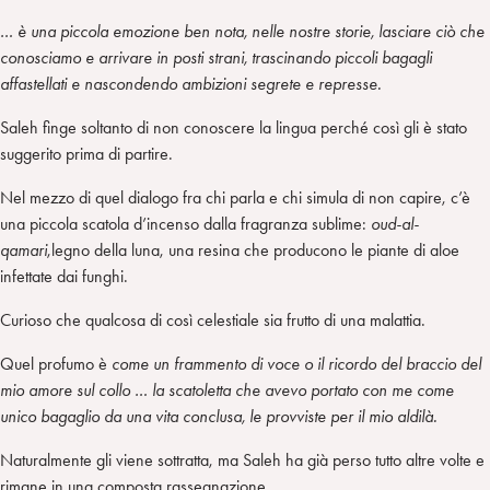
… è una piccola emozione ben nota, nelle nostre storie, lasciare ciò che
conosciamo e arrivare in posti strani, trascinando piccoli bagagli
affastellati e nascondendo ambizioni segrete e represse.
Saleh finge soltanto di non conoscere la lingua perché così gli è stato
suggerito prima di partire.
Nel mezzo di quel dialogo fra chi parla e chi simula di non capire, c’è
una piccola scatola d’incenso dalla fragranza sublime:
oud-al-
qamari
,legno della luna, una resina che producono le piante di aloe
infettate dai funghi.
Curioso che qualcosa di così celestiale sia frutto di una malattia.
Quel profumo è
come un frammento di voce o il ricordo del braccio del
mio amore sul collo … la scatoletta che avevo portato con me come
unico bagaglio da una vita conclusa, le provviste per il mio aldilà.
Naturalmente gli viene sottratta, ma Saleh ha già perso tutto altre volte e
rimane in una composta rassegnazione.