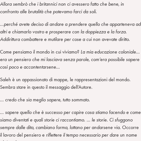
Allora sembrò che i britannici non ci avessero fatto che bene, in
confronto alle brutalità che potevamo farci da soli.
…perché avete deciso di andare a prendere quello che apparteneva ad
altri e chiamarlo vostro e prosperare con la doppiezza e la forza.
Addirittura combattere e mutilare per cose a cui non avevate diritto.
Come pensiamo il mondo in cui viviamo?
La mia educazione coloniale…
era un pensiero che mi lasciava senza parole, com’era possibile sapere
così poco e accontentarsene…
Saleh è un appassionato di mappe, le rappresentazioni del mondo.
Sembra stare in questo il messaggio dell’Autore.
… credo che sia meglio sapere, tutto sommato.
… sapere quello che è successo per capire cosa stiamo facendo e come
siamo diventati e quali storie ci raccontiamo. … le storie. Ci sfuggono
sempre dalle dita, cambiano forma, lottano per andarsene via.
Occorre
il lavoro del pensiero e
riflettere il tempo necessario per dare un nome