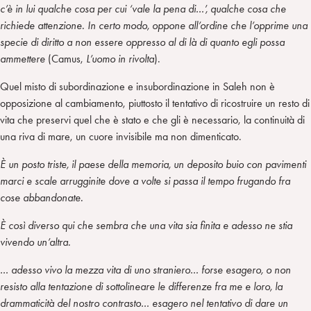
c’è in lui qualche cosa per cui ‘vale la pena di…’, qualche cosa che
richiede attenzione. In certo modo, oppone all’ordine che l’opprime una
specie di diritto a non essere oppresso al di là di quanto egli possa
ammettere
(Camus,
L’uomo in rivolta
).
Quel misto di subordinazione e insubordinazione in Saleh non è
opposizione al cambiamento, piuttosto il tentativo di ricostruire un resto di
vita che preservi quel che è stato e che gli è necessario, la continuità di
una riva di mare, un cuore invisibile ma non dimenticato.
È un posto triste, il paese della memoria, un deposito buio con pavimenti
marci e scale arrugginite dove a volte si passa il tempo frugando fra
cose abbandonate.
È così diverso qui che sembra che una vita sia finita e adesso ne stia
vivendo un’altra.
… adesso vivo la mezza vita di uno straniero… forse esagero, o non
resisto alla tentazione di sottolineare le differenze fra me e loro, la
drammaticità del nostro contrasto… esagero nel tentativo di dare un