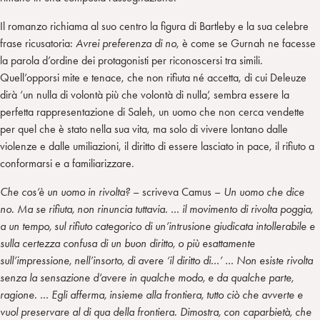
Il romanzo richiama al suo centro la figura di Bartleby e la sua celebre
frase ricusatoria:
Avrei preferenza di no
, è come se Gurnah ne facesse
la parola d’ordine dei protagonisti per riconoscersi tra simili.
Quell’opporsi mite e tenace, che non rifiuta né accetta, di cui Deleuze
dirà ‘un nulla di volontà più che volontà di nulla’, sembra essere la
perfetta rappresentazione di Saleh, un uomo che non cerca vendette
per quel che è stato nella sua vita, ma solo di vivere lontano dalle
violenze e dalle umiliazioni, il diritto di essere lasciato in pace, il rifiuto a
conformarsi e a familiarizzare.
Che cos’è un uomo in rivolta?
– scriveva Camus –
Un uomo che dice
no. Ma se rifiuta, non rinuncia tuttavia. … il movimento di rivolta poggia,
a un tempo, sul rifiuto categorico di un’intrusione giudicata intollerabile e
sulla certezza confusa di un buon diritto, o più esattamente
sull’impressione, nell’insorto, di avere ‘il diritto di…’ … Non esiste rivolta
senza la sensazione d’avere in qualche modo, e da qualche parte,
ragione. … Egli afferma, insieme alla frontiera, tutto ciò che avverte e
vuol preservare al di qua della frontiera. Dimostra, con caparbietà, che