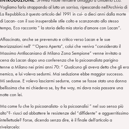
INTRODUZIONE
. SPIweb vuole rendere omaggio a Umberto Eco.
a
d
t
r
Vogliamo farlo strappando al lutto un sorriso, ripescando nell’Archivio di
i
t
a
La Repubblica.it questo articolo del 1991 in cui- a dieci anni dalla morte
n
e
m
di Lacan- con il suo insuperabile stile colto e scanzonato allo stesso
r
tempo, Eco racconta ” la storia della mia storia d’amore con Lacan”.
Affascinato, anche se prevenuto e critico verso Lacan e le sue
teorizzazioni nell’ “‘Opera Aperta”, colui che veniva “considerato il
Massimo Antilacaniano di Milano Zona Sempione” venne invitato a
cena da Lacan dopo una conferenza che lo psicoanalista parigino
tenne a Milano nei primi anni 70: ” Qualcuno gli aveva detto che gli ero
nemico, e lui voleva sedurmi. Mai seduzione ebbe maggior successo.
Mi sedusse. E volevo lasciarmi sedurre, come se fosse stato una donna
bellissima che mi chiedeva se, by the way, mi dava noia passare una
notte con lei.
​Ma come fu che lo psicoanalista- o la psicoanalisi ” nel suo senso più
alto”?- ​riuscì ad abbattere le resistenze del “diffidente” e agguerritissimo
intellettuale? Forse, dicendo senza dire, è il finale dell’articolo a
rivelarcelo: