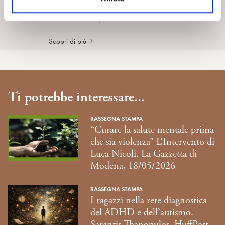
s
SpiPedia è l’enciclopedia aperta della psicoanalisi che si
o
arricchisce nel tempo di nuove voci e di costanti contributi.
Scopri di più
Ti potrebbe interessare...
RASSEGNA STAMPA
“Curare la salute mentale prima
che sia violenza” L’Intervento di
Luca Nicoli. La Gazzetta di
Modena, 18/05/2026
RASSEGNA STAMPA
I ragazzi nella rete diagnostica
del ADHD e dell’autismo.
Sarantis Thanopulos, HuffPost