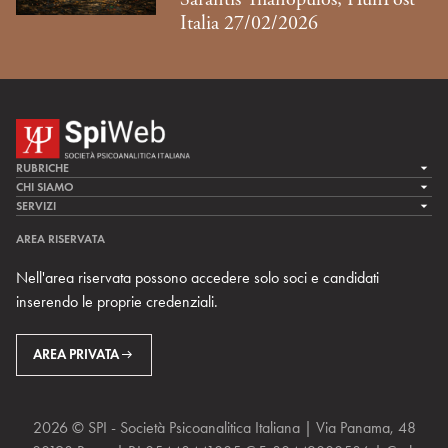
Italia 27/02/2026
RUBRICHE
LA CURA
CHI SIAMO
LA SPI
SERVIZI
LA RICERCA
SPIPEDIA
TEAM DI SPIWEB
AREA RISERVATA
CULTURA E SOCIETÀ
CERCA UNO PSICOANALISTA
CONTATTI
Nell'area riservata possono accedere solo soci e candidati
MULTIMEDIA
ARCHIVIO STORICO
inserendo le proprie credenziali.
RIVISTE
AREA INTERNAZIONALE
CENTRI LOCALI DELLA SPI
PROSSIMI EVENTI
AREA PRIVATA
2026 © SPI - Società Psicoanalitica Italiana | Via Panama, 48