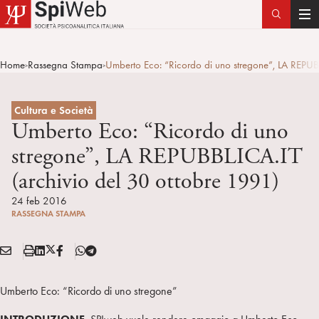
T
o
g
Home
Rassegna Stampa
Umberto Eco: “Ricordo di uno stregone”, LA REPUBB
>
>
g
l
e
Cultura e Società
n
Umberto Eco: “Ricordo di uno
a
stregone”, LA REPUBBLICA.IT
v
(archivio del 30 ottobre 1991)
i
g
24 feb 2016
a
RASSEGNA STAMPA
t
i
E
S
L
X
F
T
Condividi:
o
M
t
i
/
B
e
n
A
a
n
T
l
Umberto Eco: “Ricordo di uno stregone”
I
m
k
w
e
L
p
e
i
g