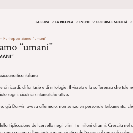
LA CURA
LA RICERCA
EVENTI
CULTURA E SOCIETÀ
 – Purtroppo siamo “umani”
siamo “umani”
UMANI”
sicoanalitica italiana
i ricordi, di fantasie e di mitologie. Il vissuto e la sofferenza che tale
to segni: cicatrici sintomatiche attive.
iane, già Darwin aveva affermato, non senza un personale turbamento, che 
lla triplicazione del cervello negli ultimi tre milioni di anni. Crescita n
 sono comparsi l’onnipotenza narcisistica dell’uomo e il senso di colpa.