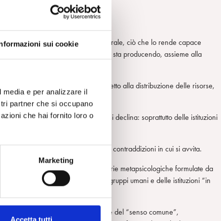
prima che porta la firma dell’uomo.
llo sviluppo della sua corteccia cerebrale, ciò che lo rende capace
Informazioni sui cookie
lanetaria individuo-gruppo-istituzione, sta producendo, assieme alla
ivelando insufficienti e incongrui rispetto alla distribuzione delle risorse,
l media e per analizzare il
ostri partner che si occupano
azioni che hai fornito loro o
formazioni collettive in cui egli si declina: soprattutto delle istituzioni
tivo e incapace di sopravvivere alle contraddizioni in cui si avvita.
Marketing
, ci vengono in aiuto, per prime, le categorie metapsicologiche formulate da
li aspetti narcisistici distruttivi dei gruppi umani e delle istituzioni “in
le. Esse, più e oltre che all’estensione del “senso comune”,
Accetta tutti