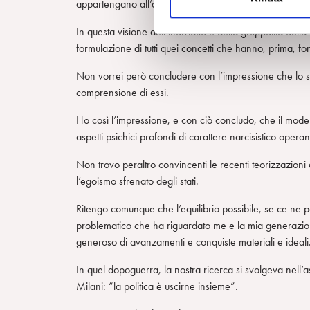
o
appartengano all’analisi della distruttività ineluttabile
n
In questa visione dell’individuo e della gruppalità della
e
formulazione di tutti quei concetti che hanno, prima, f
d
e
Non vorrei però concludere con l’impressione che lo svil
l
comprensione di essi.
c
o
Ho così l’impressione, e con ciò concludo, che il modell
n
aspetti psichici profondi di carattere narcisistico oper
s
Non trovo peraltro convincenti le recenti teorizzazion
e
l’egoismo sfrenato degli stati.
n
s
Ritengo comunque che l’equilibrio possibile, se ce ne p
o
problematico che ha riguardato me e la mia generazione
generoso di avanzamenti e conquiste materiali e ideali
In quel dopoguerra, la nostra ricerca si svolgeva nell’as
Milani: “la politica è uscirne insieme”.