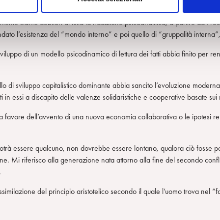
 dell’individuo e del gruppo e alle forme antiche e moderne in cui essa si de
 mente siamo debitori di tutta la tradizione psicoanalitica, a partire da F
ondato l’esistenza del “mondo interno” e poi quello di “gruppalità interna
uppo di un modello psicodinamico di lettura dei fatti abbia finito per rend
o di sviluppo capitalistico dominante abbia sancito l’evoluzione moderna an
anti in essi a discapito delle valenze solidaristiche e cooperative basate 
i a favore dell’avvento di una nuova economia collaborativa o le ipotesi 
otrà essere qualcuno, non dovrebbe essere lontano, qualora ciò fosse possib
. Mi riferisco alla generazione nata attorno alla fine del secondo conf
.
similazione del principio aristotelico secondo il quale l’uomo trova nel “fa