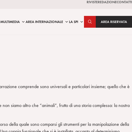
RIVISTE
REDAZIONE
CONTATTI
MULTIMEDIA
AREA INTERNAZIONALE
LA SPI
AREA RISERVATA
 narrazione comprende sono universali e particolari insieme; quello che è
non siamo altro che “animali”, frutto di una storia complessa: la nostra
el corso della quale sono comparsi gli strumenti per la manipolazione della
 Una coppia funzionale che si è installata, accanto al determinismo