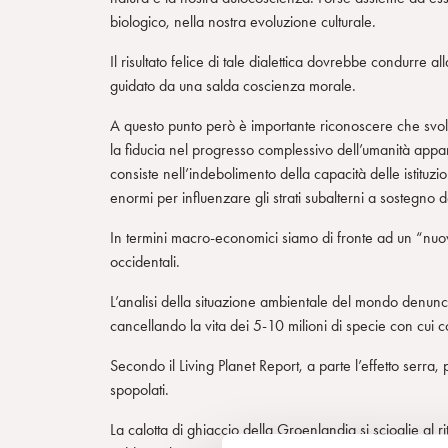
biologico, nella nostra evoluzione culturale.
Il risultato felice di tale dialettica dovrebbe condurre 
guidato da una salda coscienza morale.
A questo punto però è importante riconoscere che svolgia
la fiducia nel progresso complessivo dell’umanità appar
consiste nell’indebolimento della capacità delle istituz
enormi per influenzare gli strati subalterni a sostegno de
In termini macro-economici siamo di fronte ad un “nuov
occidentali.
L’analisi della situazione ambientale del mondo denuncia
cancellando la vita dei 5-10 milioni di specie con cui c
Secondo il Living Planet Report, a parte l’effetto serr
spopolati.
La calotta di ghiaccio della Groenlandia si scioglie al 