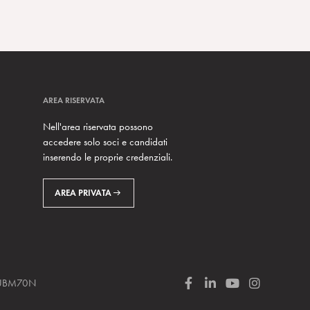
AREA RISERVATA
Nell'area riservata possono
accedere solo soci e candidati
inserendo le proprie credenziali.
AREA PRIVATA
 SUBM70N
F
L
Y
I
a
i
o
n