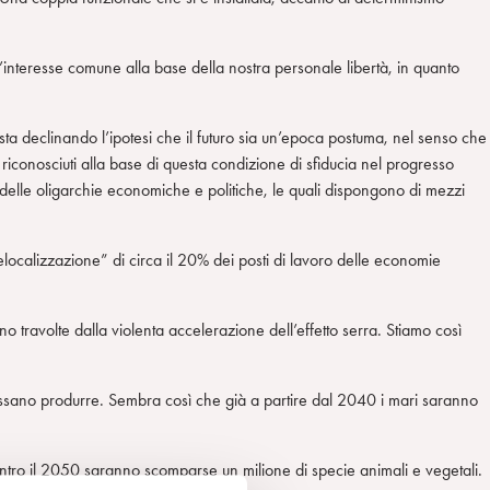
e l’interesse comune alla base della nostra personale libertà, in quanto
sta declinando l’ipotesi che il futuro sia un’epoca postuma, nel senso che
riconosciuti alla base di questa condizione di sfiducia nel progresso
e delle oligarchie economiche e politiche, le quali dispongono di mezzi
ocalizzazione” di circa il 20% dei posti di lavoro delle economie
o travolte dalla violenta accelerazione dell’effetto serra. Stiamo così
 possano produrre. Sembra così che già a partire dal 2040 i mari saranno
e entro il 2050 saranno scomparse un milione di specie animali e vegetali.