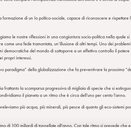
alla formazione di un Io poltico-sociale, capace di riconoscere e rispettar
mo le nostre riflessioni in una congiuntura socio-politica nella quale si 
e come una fede tramontata, un’illusione di altri tempi. Uno dei problemi 
ioni democratiche del mondo di sottoporre a un effettivo controllo il poter
i propri interessi.
o paradigma” della globalizzazione che fa preventivare la prossima “del
 frattanto la scomparsa progressiva di migliaia di specie che si estinguon
ondividiamo il pianeta a un ritmo che è circa dell’uno per cento l’anno.
a, preleviamo più acqua, più minerali, più pesce di quanto gli eco-sistemi
ritmo di 100 miliardi di tonnellate all’anno. Con tale ritmo si prevede ch