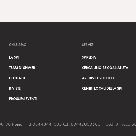
CHI SIAMO
SERVIZI
LA SPI
SPIPEDIA
TEAM DI SPIWEB
CERCA UNO PSICOANALISTA
CONTATTI
ARCHIVIO STORICO
RIVISTE
CENTRI LOCALI DELLA SPI
PROSSIMI EVENTI
a, 48 00198 Roma | P.I 05448441005 C.F. 80442000586 | Cod. Univoco