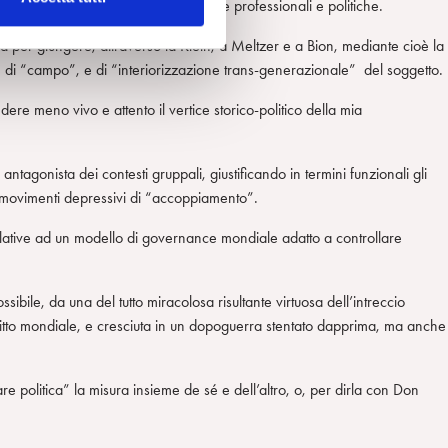
clina, nonostante le nostre aspettative professionali e politiche.
reud per giungere, attraverso la Klein, a Meltzer e a Bion, mediante cioè la
”, di “campo”, e di “interiorizzazione trans-generazionale” del soggetto.
ere meno vivo e attento il vertice storico-politico della mia
tagonista dei contesti gruppali, giustificando in termini funzionali gli
sui movimenti depressivi di “accoppiamento”.
relative ad un modello di governance mondiale adatto a controllare
ile, da una del tutto miracolosa risultante virtuosa dell’intreccio
litto mondiale, e cresciuta in un dopoguerra stentato dapprima, ma anche
re politica” la misura insieme de sé e dell’altro, o, per dirla con Don