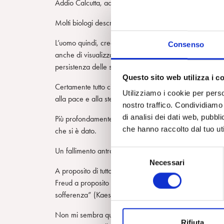
Addio Calcutta, addio San Francisco, addio Olanda.
Molti biologi descrivono quanto sta succedendo sotto i n
L’uomo quindi, creato ad immagine del Creatore di tutte
Consenso
anche di visualizzare il bello, di concepire la morte e
persistenza delle sperequazioni, delle guerre e dei fon
Questo sito web utilizza i c
Certamente tutto ciò è relativo ad un fallimento della poli
Utilizziamo i cookie per perso
alla pace e alla stessa sostenibilità ambientale da part
nostro traffico. Condividiamo 
di analisi dei dati web, pubbl
Più profondamente è un fallimento e una condizione inquie
che hanno raccolto dal tuo uti
che si è dato.
Un fallimento antropologico direi: ciò che ci fa parlare
S
Necessari
e
A proposito di tutto ciò, nel tentativo di capire tale tra
l
Freud a proposito dell’individuo e delle formazioni sociali
e
sofferenza” (Kaes, 1988).
z
i
Non mi sembra quindi che certe letture dell’istituzione
Rifiuta