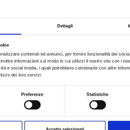
ostri occhi come la sesta estinzione di massa della storia della terra, la 
 le cose, l’unico “animale” capace di speculazione riflessiva a motivo de
Dettagli
 di produrre la musica di Mozart; ebbene l’uomo, nella sua articolazione p
damentalismi, condizioni irreversibili di danneggiamento del suo habitat.
ookie
tica e soprattutto del dialogo tra i vari modelli di sviluppo, che si stanno r
nalizzare contenuti ed annunci, per fornire funzionalità dei socia
e del nostro pianeta.
inoltre informazioni sul modo in cui utilizzi il nostro sito con i n
icità e social media, i quali potrebbero combinarle con altre inform
tante dell’uomo, del suo “buon senso” e delle prerogative costruttive delle 
lizzo dei loro servizi.
 dell’uomo come di un “animale sbagliato”, alla fine sostanzialmente distrut
Preferenze
Statistiche
gica evoluzione e le insistenti difficoltà a cercare utili rimedi di “civiltà”
. Soprattutto ci vengono incontro le preziose teorizzazioni di tanti autori sug
 appartengano alle ubbie di una generazione radicalmente anti-istituziona
Accetta selezionati