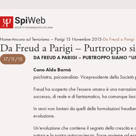
Home
Ancora sul Terrorismo – Parigi 13 Novembre 2015
Da Freud a Parigi
>
>
Da Freud a Parigi – Purtroppo 
DA FREUD A PARIGI – PURTROPPO SIAMO “
17/11/15
Cono Aldo Barnà
psichiatra, psicoanalista- Vicepresidente della Società p
Freud ha scoperto che l’essere umano è una narrazione d
successo, di reale e di fantasmatico, ha comunque lascia
In anni non lontani da quelli delle formulazioni freud
evoluzione.
Un’evoluzione che contiene il segreto della crescita e de
natura e la nostra autocoscienza. Forse assieme ad esse