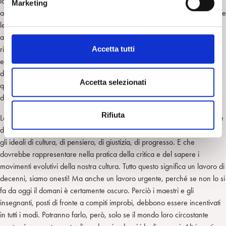
identificarsi. Le ideologie sono crollate e solo quella neoliberale – poco
Marketing
d
attraente perché teorizza la diseguaglianza – persiste. Ritornano in auge
e
le religioni e le sette, ma finora anch’esse – a parte forse il tentativo
l
attuale di papa Bergoglio – poco entusiasmanti. Non dovremmo
c
ripensare (anche in termini operativi) agli ideali di giustizia sociale, di
Accetta tutti
o
eguaglianza, di solidarietà? Sì, dobbiamo farlo. Anche perché – per
n
dirla brutalmente – ci conviene. In che disastro ci troveremo quando un
s
Accetta selezionati
quinto o un quarto della popolazione proverà questo tipo di
e
disperazione?
n
Rifiuta
s
Lo strumento fondamentale di cui la Repubblica dispone è la scuola, che
o
deve essere messa in grado di risvegliare negli alunni l’entusiasmo per
gli ideali di cultura, di pensiero, di giustizia, di progresso. E che
dovrebbe rappresentare nella pratica della critica e del sapere i
movimenti evolutivi della nostra cultura. Tutto questo significa un lavoro di
decenni, siamo onesti! Ma anche un lavoro urgente, perché se non lo si
fa da oggi il domani è certamente oscuro. Perciò i maestri e gli
insegnanti, posti di fronte a compiti improbi, debbono essere incentivati
in tutti i modi. Potranno farlo, però, solo se il mondo loro circostante