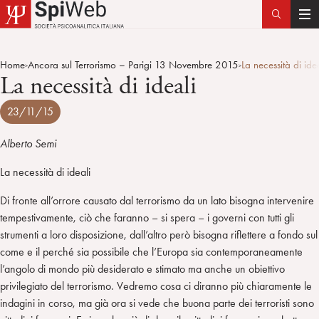
T
o
g
Home
Ancora sul Terrorismo – Parigi 13 Novembre 2015
La necessità di ide
>
>
g
La necessità di ideali
l
e
23/11/15
n
a
Alberto Semi
v
La necessità di ideali
i
g
Di fronte all’orrore causato dal terrorismo da un lato bisogna intervenire
a
tempestivamente, ciò che faranno – si spera – i governi con tutti gli
t
strumenti a loro disposizione, dall’altro però bisogna riflettere a fondo sul
i
come e il perché sia possibile che l’Europa sia contemporaneamente
o
l’angolo di mondo più desiderato e stimato ma anche un obiettivo
n
privilegiato del terrorismo. Vedremo cosa ci diranno più chiaramente le
indagini in corso, ma già ora si vede che buona parte dei terroristi sono