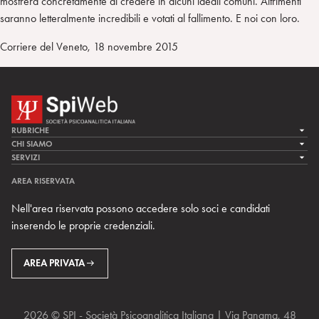
mostrerà concretamente di credere in alcuni ideali comuni. Altrimenti
saranno letteralmente incredibili e votati al fallimento. E noi con loro.
Corriere del Veneto, 18 novembre 2015
RUBRICHE
LA CURA
CHI SIAMO
LA SPI
SERVIZI
LA RICERCA
SPIPEDIA
TEAM DI SPIWEB
AREA RISERVATA
CULTURA E SOCIETÀ
CERCA UNO PSICOANALISTA
CONTATTI
Nell'area riservata possono accedere solo soci e candidati
MULTIMEDIA
ARCHIVIO STORICO
inserendo le proprie credenziali.
RIVISTE
AREA INTERNAZIONALE
CENTRI LOCALI DELLA SPI
PROSSIMI EVENTI
AREA PRIVATA
2026 © SPI - Società Psicoanalitica Italiana | Via Panama, 48