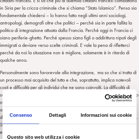
cittadini francesi. E si sa che più di duemila cittadini francesi combattono
in Siria per la cricca criminale che si chiama “Stato Islamico”. Penso sia
fondamentale chiedersi – lo hanno fatto negli ultimi anni sociologi,
antropologi, demografi oltre che politici – perché sia in parte fallita la
politica di integrazione attuata dalla Francia. Perché oggi in Francia ci
siano periferie-ghetto. Perché spesso siano figli o addirittura nipoti degli
immigrati a deviare verso scelte criminali. E vale la pena di rifletterci
perché da noi la situazione non è migliore, solamente è in ritardo di
qualche anno.
Personalmente sono favorevole alla integrazione, ma so che si tratta di
un processo mai acquisito del tutto e che, soprattutto, implica notevoli
costi e difficoltà per gli individui che ne sono coinvolti. La difficoltà di
superare l’eredità culturale dei padri (non di negarla) e di riconoscere lo
svantaggio di partenza. Tanto più in un contesto sociale caratterizzato –
ormai lo riconoscono tutti – dall’aumento delle diseguaglianze e dunque
Consenso
Dettagli
Informazioni sui cookie
dalla prospettiva di fallire facilmente, sia come individui sia come gruppi.
Se i figli della nostra classe media hanno la realistica prospettiva di
essere più poveri dei loro genitori, i figli degli immigrati hanno la stessa
Questo sito web utilizza i cookie