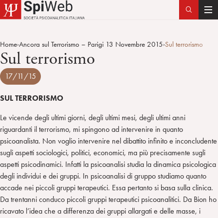
T
o
g
Home
Ancora sul Terrorismo – Parigi 13 Novembre 2015
Sul terrorismo
>
>
g
Sul terrorismo
l
e
17/11/15
n
a
SUL TERRORISMO
v
Le vicende degli ultimi giorni, degli ultimi mesi, degli ultimi anni
i
riguardanti il terrorismo, mi spingono ad intervenire in quanto
g
psicoanalista. Non voglio intervenire nel dibattito infinito e inconcludente
a
sugli aspetti sociologici, politici, economici, ma più precisamente sugli
t
aspetti psicodinamici. Infatti la psicoanalisi studia la dinamica psicologica
i
degli individui e dei gruppi. In psicoanalisi di gruppo studiamo quanto
o
accade nei piccoli gruppi terapeutici. Essa pertanto si basa sulla clinica.
n
Da trentanni conduco piccoli gruppi terapeutici psicoanalitici. Da Bion ho
ricavato l’idea che a differenza dei gruppi allargati e delle masse, i