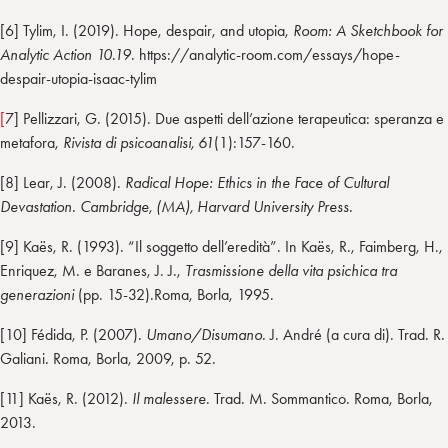
[6] Tylim, I. (2019). Hope, despair, and utopia,
Room: A Sketchbook for
Analytic Action 10.19
. https://analytic-room.com/essays/hope-
despair-utopia-isaac-tylim
[
7] Pellizzari, G. (2015). Due aspetti dell’azione terapeutica: speranza e
metafora,
Rivista di psicoanalisi, 61
(1):157-160.
[8] Lear, J. (2008).
Radical Hope: Ethics in the Face of Cultural
Devastation. Cambridge, (MA), Harvard University Press.
[9] Kaës, R. (1993). “Il soggetto dell’eredità”. In Kaës, R., Faimberg, H.,
Enriquez, M. e Baranes, J. J.,
Trasmissione della vita psichica tra
generazioni
(pp. 15-32).Roma, Borla, 1995.
[10] Fédida, P. (2007).
Umano/Disumano.
J. André (a cura di). Trad. R.
Galiani
.
Roma, Borla, 2009, p. 52.
[11] Kaës, R. (2012).
Il malessere
. Trad. M. Sommantico. Roma, Borla,
2013.