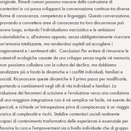
originale. Rimedi comuni possono nascere dalla costruzione di
contenitori in cui possa svilupparsi la conversazione continua tra diverse
forme di conoscenza, competenza e linguaggio. Questa conversazione,
provando a connettere aree di conoscenza tra loro disconnesse può
avere luogo, evitando l’individualismo narcisistico e le ambizioni
colonialistiche o, all’estremo opposto, senza obbligatoriamente ricercare
un’armonia totalizzante, ma rendendosi ospitali ad accogliere i
ragionamenti e i sentimenti altri. Conclusioni Per evitare di rimuovere le
catastrofi ecologiche causate da uno sviluppo senza regole né memoria,
non possiamo colludere con la cultura del declino, ma dobbiamo
analizzare più a fondo le dinamiche e i conflitti individuali, familiari e
sociali. Riconoscere queste dinamiche è il primo passo per modificarle,
portando a cambiamenti negli stili di vita individuali e familiari.
La
riduzione dei fenomeni di scissione e l’evoluzione verso una condizione
di una maggiore integrazione non è né semplice né facile, né esente da
pericoli, e richiede un’introspezione priva di compiacenza; è un viaggio
carico di complessità e rischi. Stabilire contenitori sociali realmente
capaci di contenimento trasformativo delle esperienze è essenziale per
favorire la cura e l’empowerment sia a livello individuale che di gruppo.