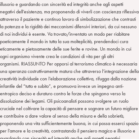
illusorio e guardando con sincerità ed integrità anche agli aspetti
negativi dell’esistenza, ma proponendo di viverli con coscienza riflessiva
attraverso il paziente e continuo lavoro di simbolizzazione che contrasti
la potenza e la rigidità dei meccanismi difensivi interiori, da cui nessuno
di noi individui è esente. Va trovato/inventato un modo per riabitare
poeticamente il mondo in tutta la sua molteplicità, prendendoci cura
eticamente e pietosamente delle sue ferite e rovine. Un mondo in cui
ogni organismo vivente crea le condizioni di vita per gli altri
organismi. RIASSUNTO Per opporsi al terrorismo climatico è necessaria
una speranza costruttivamente matura che attraverso l’integrazione della
creatività individuale con l’elaborazione collettiva, rifugga dalla nozione
infantile del “tutto e subito”, e promuova invece un impegno anti-
entropico deciso e duraturo contro le forze che spingono verso la
dissoluzione dei legami. Gli psicoanalisti possono svolgere un ruolo
cruciale nel coltivare la capacità di pensare e sognare un futuro migliore
e contribuire a dare valore al senso della misura e della sobrietà,
proponendo una vita sufficientemente buona, in cui possa esserci spazio
per l’amore e la creatività, contrastando il pensiero magico e illusorio e
guardando con sincerità ed integrità anche agli aspetti negativi