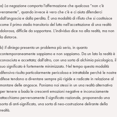
a)
La negazione
comporta l’affermazione che qualcosa “non c’è
veramente”, quando invece è vero che c’è e ci aiuta difenderci
dall’angoscia e dalla perdita. È una modalità di rifiuto che si costituisce
come il primo stadio transitorio del lutto nell’accettazione di una realtà
dolorosa, difficile da sopportare. L’individuo dice no alla realtà, ma non
la distorce.
b)
Il diniego
presenta un problema più serio, in quanto
contemporaneamente sappiamo e non sappiamo. Da un lato la realtà è
conosciuta e accettata; dall’altro, con una sorta di alchimia psicologica, il
suo significato è fortemente minimizzato. Nel tempo questa modalità
difensiva risulta particolarmente pericolosa e intrattabile perché le nostre
difese tendono a diventare sempre più rigide e radicate in relazione al
montare delle angosce. Poniamo noi stessi in un una realtà alternativa
per tenere a bada le crescenti emozioni negative e inconsciamente
attacchiamo perversamente il significato razionale, proponendo una
sorta di anti-significato, una sorta di neo-costruzione delirante della
realtà.