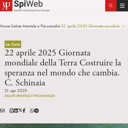
T
o
g
Home
Salute Mentale e Psicoanalisi
22 aprile 2025 Giornata mondiale della
>
>
g
l
e
La Cura
n
22 aprile 2025 Giornata
a
mondiale della Terra Costruire la
v
speranza nel mondo che cambia.
i
g
C. Schinaia
a
21 apr 2025
t
SALUTE MENTALE E PSICOANALISI
i
o
E
S
L
X
F
T
n
Condividi:
M
t
i
/
B
e
A
a
n
T
l