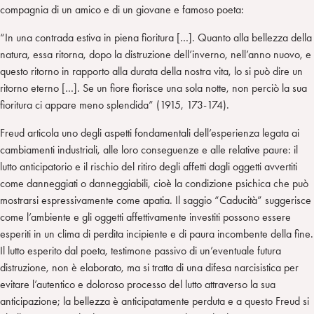
compagnia di un amico e di un giovane e famoso poeta:
“In una contrada estiva in piena fioritura […]. Quanto alla bellezza della
natura, essa ritorna, dopo la distruzione dell’inverno, nell’anno nuovo, e
questo ritorno in rapporto alla durata della nostra vita, lo si può dire un
ritorno eterno […]. Se un fiore fiorisce una sola notte, non perciò la sua
fioritura ci appare meno splendida” (1915, 173-174).
Freud articola uno degli aspetti fondamentali dell’esperienza legata ai
cambiamenti industriali, alle loro conseguenze e alle relative paure: il
lutto anticipatorio e il rischio del ritiro degli affetti dagli oggetti avvertiti
come danneggiati o danneggiabili, cioè la condizione psichica che può
mostrarsi espressivamente come apatia. Il saggio “Caducità” suggerisce
come l’ambiente e gli oggetti affettivamente investiti possono essere
esperiti in un clima di perdita incipiente e di paura incombente della fine.
Il lutto esperito dal poeta, testimone passivo di un’eventuale futura
distruzione, non è elaborato, ma si tratta di una difesa narcisistica per
evitare l’autentico e doloroso processo del lutto attraverso la sua
anticipazione; la bellezza è anticipatamente perduta e a questo Freud si