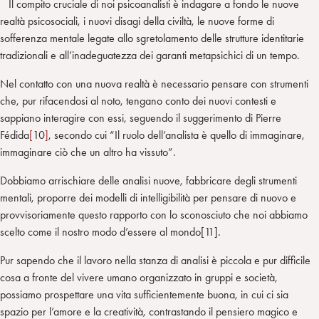
Il compito cruciale di noi psicoanalisti è indagare a fondo le nuove
realtà psicosociali, i nuovi disagi della civiltà, le nuove forme di
sofferenza mentale legate allo sgretolamento delle strutture identitarie
tradizionali e all’inadeguatezza dei garanti metapsichici di un tempo.
Nel contatto con una nuova realtà è necessario pensare con strumenti
che, pur rifacendosi al noto, tengano conto dei nuovi contesti e
sappiano interagire con essi, seguendo il suggerimento di Pierre
Fédida
[
10
]
, secondo cui “Il ruolo dell’analista è quello di immaginare,
immaginare ciò che un altro ha vissuto”.
Dobbiamo arrischiare delle analisi nuove, fabbricare degli strumenti
mentali, proporre dei modelli di intelligibilità per pensare di nuovo e
provvisoriamente questo rapporto con lo sconosciuto che noi abbiamo
scelto come il nostro modo d’essere al mondo[11]
.
Pur sapendo che il lavoro nella stanza di analisi è piccola e pur difficile
cosa a fronte del vivere umano organizzato in gruppi e società,
possiamo prospettare una vita sufficientemente buona, in cui ci sia
spazio per l’amore e la creatività, contrastando il pensiero magico e