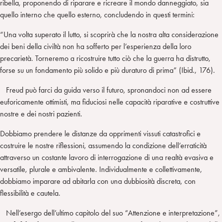
ribella, proponendo di riparare e ricreare il mondo danneggiato, sia
quello interno che quello esterno, concludendo in questi termini:
“Una volta superato il lutto, si scoprirà che la nostra alta considerazione
dei beni della civiltà non ha sofferto per l’esperienza della loro
precarietà. Torneremo a ricostruire tutto ciò che la guerra ha distrutto,
forse su un fondamento più solido e più duraturo di prima” (Ibid., 176).
Freud può farci da guida verso il futuro, spronandoci non ad essere
euforicamente ottimisti, ma fiduciosi nelle capacità riparative e costruttive
nostre e dei nostri pazienti.
Dobbiamo prendere le distanze da opprimenti vissuti catastrofici e
costruire le nostre riflessioni, assumendo la condizione dell’erraticità
attraverso un costante lavoro di interrogazione di una realtà evasiva e
versatile, plurale e ambivalente. Individualmente e collettivamente,
dobbiamo imparare ad abitarla con una dubbiosità discreta, con
flessibilità e cautela.
Nell’esergo dell’ultimo capitolo del suo “Attenzione e interpretazione”,