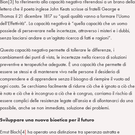
Bion[3] fa riferimento alla capacità negativa riferendosi a un brano della
lettera che il poeta inglese John Keats scrisse ai fratelli George e
Thomas il 21 dicembre 1817 su “quali qualità vanno a formare l’Uomo
dell’Effettività”. La capacità negativa è “quella capacità che un uomo
possiede di perseverare nelle incertezze, attraverso i misteri e i dubbi,
senza lasciarsi andare a un’agitata ricerca di fatti e ragioni”.
Questa capacità negativa permette di tollerare le differenze, i
cambiamenti dei punti di vista, le incertezze nella ricerca di soluzioni
preventive e terapeutiche adeguate. È una capacità che permette di
essere se stessi e di mantenere vivo nelle persone il desiderio di
comprendere e di apprendere senza il bisogno di riempire il vuoto ad
ogni costo. Se cerchiamo facilmente di ridurre ciò che è ignoto a ciò che
è noto e ciò che è incongruo a ciò che è congruo, corriamo il rischio di
essere complici delle resistenze legate all’ansia e di allontanarci da una
possibile, anche se non immediata, soluzione dei problemi.
Sviluppare una nuova bioetica per il futuro
Ernst Bloch[4
]
ha operato una distinzione tra speranza astratta e