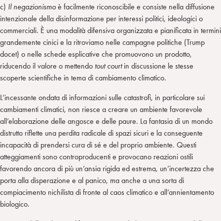
c)
Il negazionismo
è facilmente riconoscibile e consiste nella diffusione
intenzionale della disinformazione per interessi politici, ideologici o
commerciali. È una modalità difensiva organizzata e pianificata in termini
grandemente cinici e la ritroviamo nelle campagne politiche (Trump
docet) o nelle schede esplicative che promuovono un prodotto,
riducendo il valore o mettendo
tout court
in discussione le stesse
scoperte scientifiche in tema di cambiamento climatico.
L’incessante ondata di informazioni sulle catastrofi, in particolare sui
cambiamenti climatici, non riesce a creare un ambiente favorevole
all’elaborazione delle angosce e delle paure. La fantasia di un mondo
distrutto riflette una perdita radicale di spazi sicuri e la conseguente
incapacità di prendersi cura di sé e del proprio ambiente. Questi
atteggiamenti sono controproducenti e provocano reazioni ostili
favorendo ancora di più un’ansia rigida ed estrema, un’incertezza che
porta alla disperazione e al panico, ma anche a una sorta di
compiacimento nichilista di fronte al caos climatico e all’annientamento
biologico.