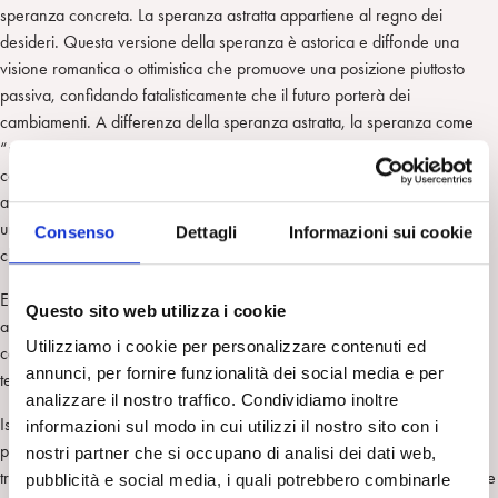
speranza concreta. La speranza astratta appartiene al regno dei
desideri. Questa versione della speranza è astorica e diffonde una
visione romantica o ottimistica che promuove una posizione piuttosto
passiva, confidando fatalisticamente che il futuro porterà dei
cambiamenti. A differenza della speranza astratta, la speranza come
“utopia concreta” è più vicina al presente ed è partecipe della
consapevolezza dell’impegno necessario per affrontare gli ostacoli
attuali. Mentre la speranza astratta è una difesa maniacale fondata su
una sorta di ottimismo magico, la speranza concreta fa i conti con i limiti
Consenso
Dettagli
Informazioni sui cookie
che si sperimentano nel presente.
Earl Hopper [5](2006) suggerisce che nella speranza matura e
Questo sito web utilizza i cookie
autentica, a dispetto degli ostacoli e delle avversità, o forse proprio a
Utilizziamo i cookie per personalizzare contenuti ed
causa di essi, una certa forza d’animo, lo slancio ottimistico e vitale e la
annunci, per fornire funzionalità dei social media e per
tenacia prevalgono sui sentimenti di disperazione e amarezza.
analizzare il nostro traffico. Condividiamo inoltre
Isaac Tylim
[
6] afferma che l’intimità della stanza di analisi ha il
informazioni sul modo in cui utilizzi il nostro sito con i
potenziale per offrire un’opportunità unica di co-costruire uno spazio di
nostri partner che si occupano di analisi dei dati web,
transizione sicuro in cui ripristinare la speranza. L’attesa potrebbe essere
pubblicità e social media, i quali potrebbero combinarle