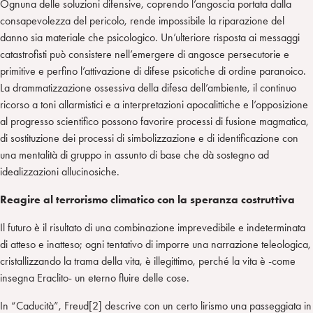
Ognuna delle soluzioni difensive, coprendo l’angoscia portata dalla
consapevolezza del pericolo, rende impossibile la riparazione del
danno sia materiale che psicologico. Un’ulteriore risposta ai messaggi
catastrofisti può consistere nell’emergere di angosce persecutorie e
primitive e perfino l’attivazione di difese psicotiche di ordine paranoico.
La drammatizzazione ossessiva della difesa dell’ambiente, il continuo
ricorso a toni allarmistici e a interpretazioni apocalittiche e l’opposizione
al progresso scientifico possono favorire processi di fusione magmatica,
di sostituzione dei processi di simbolizzazione e di identificazione con
una mentalità di gruppo in assunto di base che dà sostegno ad
idealizzazioni allucinosiche.
Reagire al terrorismo climatico con la speranza costruttiva
Il futuro è il risultato di una combinazione imprevedibile e indeterminata
di atteso e inatteso; ogni tentativo di imporre una narrazione teleologica,
cristallizzando la trama della vita, è illegittimo, perché la vita è -come
insegna Eraclito- un eterno fluire delle cose.
In “Caducità”, Freud[2] descrive con un certo lirismo una passeggiata in