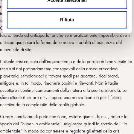
Accetta selezionati
occupazioni, è stato in grado di proporre un rimodellamento
e
immaginativo, guidando il suo popolo a ridefinire le proprie modalità di
n
Rifiuta
stare al mondo, in modo da non cadere nella disperazione più totale.
s
Ciò che rende la speranza “radicale” è che è diretta verso un bene
o
futuro, tende ad anticiparlo, anche se è praticamente impossibile dire in
anticipo quale sarà la forma della nuova modalità di esistenza, del
nuovo stile di vita.
L’attuale crisi causata dall’inquinamento e dalla perdita di biodiversità ha
reso tutti noi profondamente consapevoli della nostra precarietà
planetaria, stimolandoci a trovare modi per adattarci, ricalibrarci,
mitigare e, in tal modo, rimanere positivi e rilevanti. Non è facile
accettare i continui cambiamenti della natura e la sua transitorietà. La
sfida attuale è creare e sviluppare una nuova bioetica per il futuro,
accettando la complessità della realtà globale.
Creare condizioni di partecipazione, evitare giudizi drastici, ridurre lo
spazio del “Super-Io ambientale”, migliorare quindi lo spazio dell’“Io
ambientale” in modo da contenere e regolare gli effetti della crisi