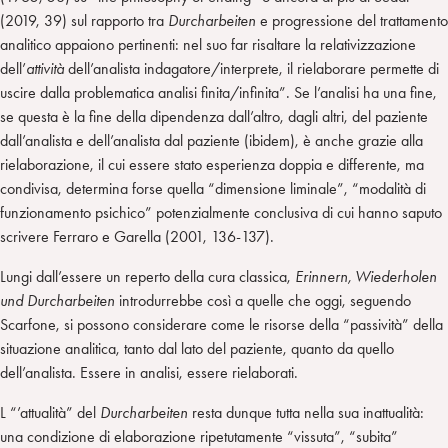
(2019, 39) sul rapporto tra
Durcharbeiten
e progressione del trattamento
analitico appaiono pertinenti: nel suo far risaltare la relativizzazione
dell’
attività
dell’analista indagatore/interprete, il rielaborare permette di
uscire dalla problematica analisi finita/infinita”. Se l’analisi ha una fine,
se questa è la fine della dipendenza dall’altro, dagli altri, del paziente
dall’analista e dell’analista dal paziente (ibidem), è anche grazie alla
rielaborazione, il cui essere stato esperienza doppia e differente, ma
condivisa, determina forse quella “dimensione liminale”, “modalità di
funzionamento psichico” potenzialmente conclusiva di cui hanno saputo
scrivere Ferraro e Garella (2001, 136-137).
Lungi dall’essere un reperto della cura classica,
Erinnern, Wiederholen
und Durcharbeiten
introdurrebbe così a quelle che oggi, seguendo
Scarfone, si possono considerare come le risorse della “passività” della
situazione analitica, tanto dal lato del paziente, quanto da quello
dell’analista. Essere in analisi, essere rielaborati.
L “’attualità” del
Durcharbeiten
resta dunque tutta nella sua inattualità:
una condizione di elaborazione ripetutamente “vissuta”, “subita”