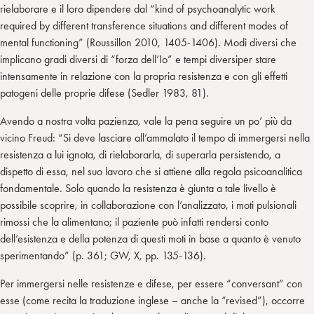
rielaborare e il loro dipendere dal “kind of psychoanalytic work
required by different transference situations and different modes of
mental functioning” (Roussillon 2010, 1405-1406). Modi diversi che
implicano gradi diversi di “forza dell’Io” e tempi diversiper stare
intensamente in relazione con la propria resistenza e con gli effetti
patogeni delle proprie difese (Sedler 1983, 81).
Avendo a nostra volta pazienza, vale la pena seguire un po’ più da
vicino Freud: “Si deve lasciare all’ammalato il tempo di immergersi nella
resistenza a lui ignota, di rielaborarla, di superarla persistendo, a
dispetto di essa, nel suo lavoro che si attiene alla regola psicoanalitica
fondamentale. Solo quando la resistenza è giunta a tale livello è
possibile scoprire, in collaborazione con l’analizzato, i moti pulsionali
rimossi che la alimentano; il paziente può infatti rendersi conto
dell’esistenza e della potenza di questi moti in base a quanto è venuto
sperimentando” (p. 361; GW, X, pp. 135-136).
Per immergersi nelle resistenze e difese, per essere “conversant” con
esse (come recita la traduzione inglese – anche la “revised”), occorre