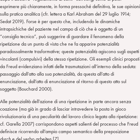
esprimere più chiaramente, in forma pressoché definitiva, le sue opinioni
sulla pratica analitica (cfr. lettera a Karl Abraham del 29 luglio 1914;
Sedat 2019). Forse è per questo che, includendo le dinamiche
intrapsichiche del paziente nel campo di ciò che è oggetto di un
“consiglio tecnico”, può suggerire di guardare il fenomeno della
ripetizione da un punto di vista che ne fa apparire potenzialità
paradossalmente trasformative; queste potenzialità agiscono sugli aspetti
vincolanti (compulsivi) della stessa ripetizione. Gli esempli clinici proposti
da Freud evidenziano infatti delle trasmutazioni all’interno della seduta:
passaggio dall’atto alla sua potenzialità, da questa all’atto di
enunciazione, dall’atto di enunciazione al ritorno di questo atto sul
soggetto (Bouchard 2000).
Alle potenzialità dell’azione di una ripetizione in parte ancora senza
coazione (ma già in grado di lasciar intravedere la posta in gioco
rivoluzionaria di una peculiarità del lavoro clinico legata alla ripetizione:
cf. Garella 2007) corrispondono aspetti salienti del processo che Freud
definisce ricorrendo all’ampio campo semantico della preposizione
durch
e del verbo
arbeiten
[7].