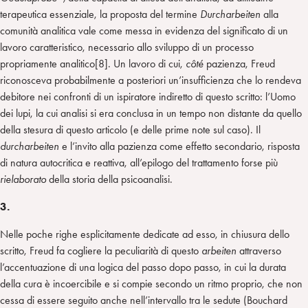
terapeutica essenziale, la proposta del termine
Durcharbeiten
alla
comunità analitica vale come messa in evidenza del significato di un
lavoro caratteristico, necessario allo sviluppo di un processo
propriamente analitico[8]. Un lavoro di cui,
côté
pazienza, Freud
riconosceva probabilmente a posteriori un’insufficienza che lo rendeva
debitore nei confronti di un ispiratore indiretto di questo scritto: l’Uomo
dei lupi, la cui analisi si era conclusa in un tempo non distante da quello
della stesura di questo articolo (e delle prime note sul caso). Il
durcharbeiten
e l’invito alla pazienza come effetto secondario, risposta
di natura autocritica e reattiva, all’epilogo del trattamento forse più
rielaborato
della storia della psicoanalisi.
3.
Nelle poche righe esplicitamente dedicate ad esso, in chiusura dello
scritto, Freud fa cogliere la peculiarità di questo
arbeiten
attraverso
l’accentuazione di una logica del passo dopo passo, in cui la durata
della cura è incoercibile e si compie secondo un ritmo proprio, che non
cessa di essere seguito anche nell’intervallo tra le sedute (Bouchard