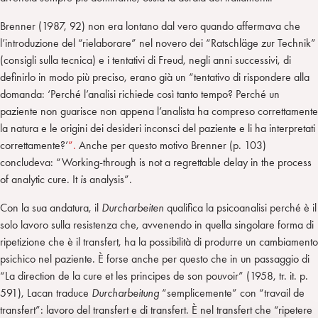
Brenner (1987, 92) non era lontano dal vero quando affermava che
l’introduzione del “rielaborare” nel novero dei “Ratschläge zur Technik”
(consigli sulla tecnica) e i tentativi di Freud, negli anni successivi, di
definirlo in modo più preciso, erano già un “tentativo di rispondere alla
domanda: ‘Perché l’analisi richiede così tanto tempo? Perché un
paziente non guarisce non appena l’analista ha compreso correttamente
la natura e le origini dei desideri inconsci del paziente e li ha interpretati
correttamente?’
”.
Anche per questo motivo Brenner (p. 103)
concludeva: “Working-through is not a regrettable delay in the process
of analytic cure. It
is
analysis”.
Con la sua andatura, il
Durcharbeiten
qualifica la psicoanalisi perché è il
solo lavoro sulla resistenza che, avvenendo in quella singolare forma di
ripetizione che è il transfert, ha la possibilità di produrre un cambiamento
psichico nel paziente. È forse anche per questo che in un passaggio di
“La direction de la cure et les principes de son pouvoir” (1958, tr. it. p.
591), Lacan traduce
Durcharbeitung
“semplicemente” con “travail de
transfert”: lavoro del transfert e di transfert. È nel transfert che “ripetere