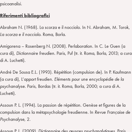
psicoanalisi.
Riferimenti bibliografici
Abraham N. (1968). La scorza e il nocciolo. In N. Abraham, M. Torok,
La scorza e il nocciolo.
Roma, Borla.
Amigorena – Rosenberg N. (2008). Perlaboration. In C. Le Guen (a
cura di),
Dictionnaire freudien.
Paris, Puf (tr. it. Roma, Borla, 2013; a cura
di A. Luchetti).
André De Sousa E.L. (1993). Répétition (compulsion de). In P. Kaufmann
(a cura di), L’
apport freudien
.
Eléments pour une encyclopédie de la
psychanalyse
. Paris, Bordas (tr. it. Roma, Borla, 2000; a cura di A.
Luchetti).
Assoun P. L. (1994). La passion de répétition. Genèse et figures de la
compulsion dans la métapsychologie freudienne
.
In
Revue Française de
Psychanalyse
, 2.
Assoun P. L. (2009).
Dictionnaire des œuvres psychanalytiques.
Paris,