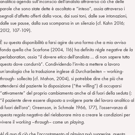
analitica agendo sull’inconscio dell’analista attraverso ciò che delle
parole che sono state dette è ascoltato e “inteso”, ossia attraverso i
segnali d’affetto offerti dalla voce, dai suoi toni, dalle sue intonazioni,
dalle sue pause, dalla sua scomparsa in un silenzio (cf. Kahn 2016;
2012, 107-109).
È su questa disponibilità a farsi agire da una forma che a mio avviso
fonda quella che Scarfone (2004, 116) ha definito
régle negative de la
perlaboration
, ossia “il
dovere etico
dell’analista … di non sapere tutto
questo dove condurrà”. Condividendo l’invito a mettere a lavoro
un’analogia che la traduzione inglese di
Durcharbeiten
– working-
through- sollecita (cf. Mahon, 2004), si potrebbe dire che più che
attendersi dal paziente la disposizione (“the willing”) di occuparsi
“attivamente” del proprio cambiamento anche al di fuori della seduta (:
“il paziente
deve essere disposto
a svolgere parte del lavoro analitico al
di fuori dell’ora”; Greenson, in Schmale 1966, 177), l’osservanza di
questa regola negativa del rielaborare mira a creare le condizioni per
vivere il
working
–
through
– come un
playing
.
Al di qua di ciò che l’accostamento al
playing
può suggerire, questa