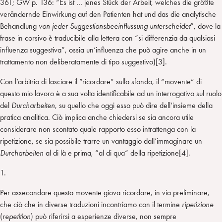
361; GW p. 136: “Es ist … jenes Stück der Arbeit, welches die größte
verändernde Einwirkung auf den Patienten hat und das die analytische
Behandlung
von jeder Suggestionsbeeinflussung unterscheidet
”, dove la
frase in corsivo è traducibile alla lettera con “si differenzia da qualsiasi
influenza suggestiva”, ossia un’influenza che può agire anche in un
trattamento non deliberatamente di tipo suggestivo)[3].
Con l’arbitrio di lasciare il “ricordare” sullo sfondo, il “movente” di
questo mio lavoro è a sua volta identificabile ad un interrogativo sul ruolo
del
Durcharbeiten
, su quello che oggi esso può dire dell’insieme della
pratica analitica. Ciò implica anche chiedersi se sia ancora utile
considerare non scontato quale rapporto esso intrattenga con la
ripetizione, se sia possibile trarre un vantaggio dall’immaginare un
Durcharbeiten
al di là e prima, “al di qua” della ripetizione[4].
1.
Per assecondare questo movente giova ricordare, in via preliminare,
che ciò che in diverse traduzioni incontriamo con il termine
ripetizione
(
repetition
) può riferirsi a esperienze diverse, non sempre