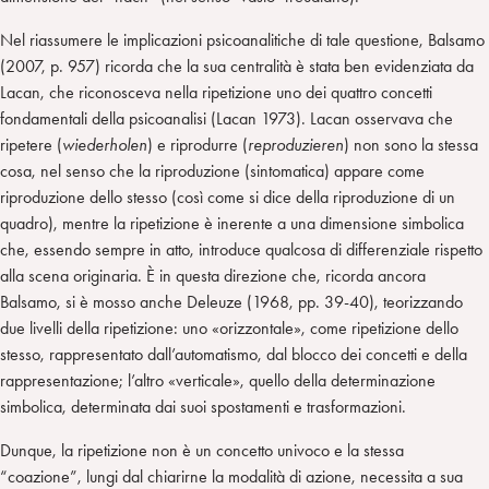
Nel riassumere le implicazioni psicoanalitiche di tale questione, Balsamo
(2007, p. 957) ricorda che la sua centralità è stata ben evidenziata da
Lacan, che riconosceva nella ripetizione uno dei quattro concetti
fondamentali della psicoanalisi (Lacan 1973). Lacan osservava che
ripetere (
wiederholen
) e riprodurre (
reproduzieren
) non sono la stessa
cosa, nel senso che la riproduzione (sintomatica) appare come
riproduzione dello stesso (così come si dice della riproduzione di un
quadro), mentre la ripetizione è inerente a una dimensione simbolica
che, essendo sempre in atto, introduce qualcosa di differenziale rispetto
alla scena originaria. È in questa direzione che, ricorda ancora
Balsamo, si è mosso anche Deleuze (1968, pp. 39-40), teorizzando
due livelli della ripetizione: uno «orizzontale», come ripetizione dello
stesso, rappresentato dall’automatismo, dal blocco dei concetti e della
rappresentazione; l’altro «verticale», quello della determinazione
simbolica, determinata dai suoi spostamenti e trasformazioni.
Dunque, la ripetizione non è un concetto univoco e la stessa
“coazione”, lungi dal chiarirne la modalità di azione, necessita a sua