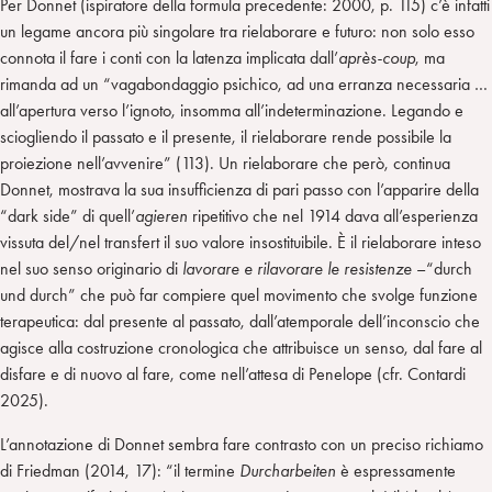
Per Donnet (ispiratore della formula precedente: 2000, p. 115) c’è infatti
un legame ancora più singolare tra rielaborare e futuro: non solo esso
connota il fare i conti con la latenza implicata dall’
après-coup
, ma
rimanda ad un “vagabondaggio psichico, ad una erranza necessaria …
all’apertura verso l’ignoto, insomma all’indeterminazione. Legando e
sciogliendo il passato e il presente, il rielaborare rende possibile la
proiezione nell’avvenire” (113). Un rielaborare che però, continua
Donnet, mostrava la sua insufficienza di pari passo con l’apparire della
“dark side” di quell’
agieren
ripetitivo che nel 1914 dava all’esperienza
vissuta del/nel transfert il suo valore insostituibile. È il rielaborare inteso
nel suo senso originario di
lavorare e rilavorare le resistenze
–“durch
und durch” che può far compiere quel movimento che svolge funzione
terapeutica: dal presente al passato, dall’atemporale dell’inconscio che
agisce alla costruzione cronologica che attribuisce un senso, dal fare al
disfare e di nuovo al fare, come nell’attesa di Penelope (cfr. Contardi
2025).
L’annotazione di Donnet sembra fare contrasto con un preciso richiamo
di Friedman (2014, 17): “il termine
Durcharbeiten
è espressamente