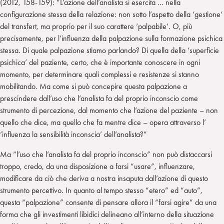
(2012, 158-159): “L’azione dell’analista si esercita … nella
configurazione stessa della relazione: non sotto l’aspetto della ‘gestione‘
del transfert, ma proprio per il suo carattere ‘palpabile‘. O, più
precisamente, per l’influenza della palpazione sulla formazione psichica
stessa. Di quale palpazione stiamo parlando? Di quella della ‘superficie
psichica’ del paziente, certo, che è importante conoscere in ogni
momento, per determinare quali complessi e resistenze si stanno
mobilitando. Ma come si può concepire questa palpazione a
prescindere dall’uso che l’analista fa del proprio inconscio come
strumento di percezione, dal momento che l’azione del paziente – non
quello che dice, ma quello che fa mentre dice – opera attraverso l’
‘influenza la sensibilità inconscia’ dell’analista?”
Ma “l’uso che l’analista fa del proprio inconscio” non può distaccarsi
troppo, credo, da una disposizione a farsi “usare”, influenzare,
modificare da ciò che deriva a nostra insaputa dall’azione di questo
strumento percettivo. In quanto al tempo stesso “etero” ed “auto”,
questa “palpazione” consente di pensare allora il “farsi agire” da una
forma che gli investimenti libidici delineano all’interno della situazione