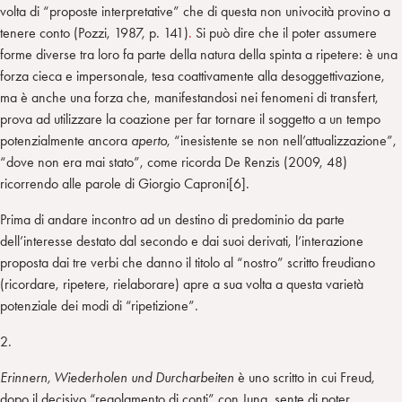
volta di “proposte interpretative” che di questa non univocità provino a
tenere conto (Pozzi, 1987, p. 141)
.
Si può dire che il poter assumere
forme diverse tra loro fa parte della natura della spinta a ripetere: è una
forza cieca e impersonale, tesa coattivamente alla desoggettivazione,
ma è anche una forza che, manifestandosi nei fenomeni di transfert,
prova ad utilizzare la coazione per far tornare il soggetto a un tempo
potenzialmente ancora
aperto
, “inesistente se non nell’attualizzazione”,
“dove non era mai stato”, come ricorda De Renzis (2009, 48)
ricorrendo alle parole di Giorgio Caproni[6].
Prima di andare incontro ad un destino di predominio da parte
dell’interesse destato dal secondo e dai suoi derivati, l’interazione
proposta dai tre verbi che danno il titolo al “nostro” scritto freudiano
(ricordare, ripetere, rielaborare) apre a sua volta a questa varietà
potenziale dei modi di “ripetizione”.
2.
Erinnern, Wiederholen und Durcharbeiten
è uno scritto in cui Freud,
dopo il decisivo “regolamento di conti” con Jung, sente di poter