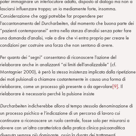
poter immaginare un interlocutore adatto, disposto al dialogo ma non a
lasciarsi influenzare troppo; un io mediamente forte, insomma.
Considerazione che oggi potrebbe far propendere per
l’accantonamento del
Durcharbeiten
, dal momento che buona parte dei
“pazienti contemporanei” entra nella stanza d’analisi senza poter fare
una domanda d’analisi, vale a dire che vi entra proprio per creare le
condizioni per costruire una forza che non sentono di avere.
Per quanto dei “segni” consentano di riconoscere l’azione del
rielaborare anche in analizzanti “ai limiti dell’analizzabile” (cf.
Montagnier 2000), è però la stessa insistenza implicata dalla ripetizione
dei moti pulsionali a chiamare costantemente in causa una forma di
rielaborare, come un processo già presente o da agevolare
[9]
. Il
rielaborare è necessario perché la pulsione insiste
Durcharbeiten
indicherebbe allora al tempo stessola denominazione di
un processo psichico
e
l’indicazione di un percorso di lavoro cui
continuare a riconoscere un ruolo centrale, fosse solo per misurarsi a
dovere con un’altra caratteristica della pratica clinica psicoanalitica
divenuta sempre più dominante, ossia la durata dei trattamenti.