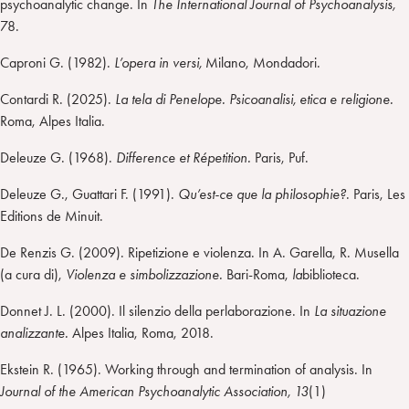
psychoanalytic change. In
The International Journal of Psychoanalysis,
78.
Caproni G. (1982).
L’opera in versi,
Milano, Mondadori.
Contardi R. (2025).
La tela di Penelope. Psicoanalisi, etica e religione.
Roma, Alpes Italia.
Deleuze G. (1968).
Difference et Répetition.
Paris, Puf.
Deleuze G., Guattari F. (1991).
Qu’est-ce que la philosophie?
. Paris, Les
Editions de Minuit.
De Renzis G. (2009). Ripetizione e violenza. In A. Garella, R. Musella
(a cura di),
Violenza e simbolizzazione.
Bari-Roma,
la
biblioteca.
Donnet J. L. (2000). Il silenzio della perlaborazione. In
La situazione
analizzante.
Alpes Italia, Roma, 2018.
Ekstein R. (1965). Working through and termination of analysis. In
Journal of the American Psychoanalytic Association, 13
(1)