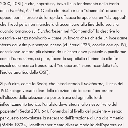
2000, 1081) e che, soprattutto, trova il suo fondamento nella teoria
della
Nachträglichkeit
. Quello che risulta è uno “strumento” di scarso
appeal per il mercato della rapida efficacia terapeutica; un “dis-appeal”
che Freud però non mancherà di accentuare alla fine della sua vita,
quando tornando sul
Durcharbeiten
nel “Compendio” lo descrive lo
descrive -senza nominarlo – come un lavoro che richiede un incessante
sforzo dall’esito pur sempre incerto (cf. Freud 1938, conclusione cp. IV),
descrizione sempre più distante da un’esperienza puntuale o puntiforme
come l’
abreazione,
cui pure, facendo soprattutto riferimento alle fasi
iniziali della ricerca freudiana, il “rielaborare” viene ricondotto (cfr.
l’indice analitico delle OSF).
Si può dire, come fa Sedat, che introducendo il
rielaborare
, il testo del
1914 spinge verso la fine della direzione della cura: “per essere
all’altezza della situazione e per sottrarsi ad ogni effetto di
influenzamento teorico, l’analista deve situarsi allo stesso livello del
paziente” (Sedat 2011, 64). Ponendosi al livello del paziente – senza
per questo sottovalutare la necessità dell’istituzione di una dissimmetria
(Fédida 1973)-, l’analista sperimenta diverse modalità dell’operare del