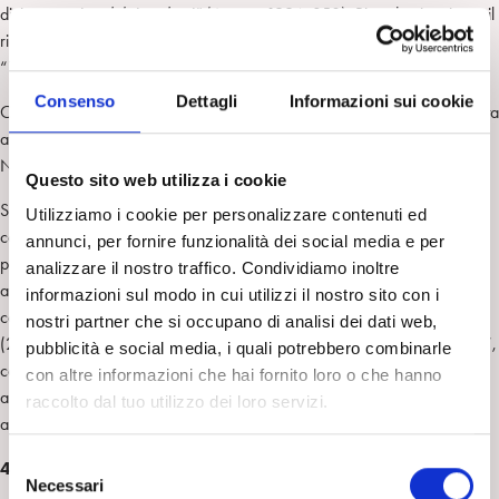
diviene
motivo del ricordarsi”
(Assoun 1994, 350). Ricordarsi e vivere il
ricordo, ma differentementeda una pretesa ricostruzione del passato:
“Tutto / è ancora rimasto quale / mai l’avevo lasciato”.
Consenso
Dettagli
Informazioni sui cookie
Come ci si può rappresentare l’attitudine dell’analista che sostiene questa
attività del paziente? Necessariamente come un’altra forma di attività?
Non necessariamente.
Questo sito web utilizza i cookie
Si potrebbe ad esempio pensare anche ad un’esperienza di tipo
Utilizziamo i cookie per personalizzare contenuti ed
complementare, che si compie quando l’analista non interpreta e non
annunci, per fornire funzionalità dei social media e per
parla; diremmo allora, con Guarnieri (2013, 31), che “la libera
analizzare il nostro traffico. Condividiamo inoltre
attenzione fluttuante dell’analista nella seduta rappresenta al meglio la
informazioni sul modo in cui utilizzi il nostro sito con i
condizione in cui avviene il rielaborare”. Oppure, seguendo Rolland
nostri partner che si occupano di analisi dei dati web,
(2006), potremmo spingerci sino al formulare un “ascolto rielaborante”,
pubblicità e social media, i quali potrebbero combinarle
cogliendo così l’opportunità di farci aiutare dal rielaborare a identificare
con altre informazioni che hai fornito loro o che hanno
alcune condizioni di un ascolto propriamente analitico, vale a dire di un
raccolto dal tuo utilizzo dei loro servizi.
ascolto che “crea l’indirizzo transferale” (Scarfone 2020, 377).
S
4.
Necessari
e