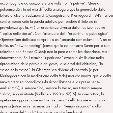
accompagnate da coazione e alle volte non “ripetitive”. Questa
polisemia dà vita ad una difficoltà analoga a quella generabile dalla
lettura di alcune traduzioni di
Gjentagelsen
di Kierkegaard (1843), al cui
centro, nonostante la parola adottata per rendere il titolo
s
ia in
prevalenza quella, vi è un’esperienza diversa dalla ripetizionecome
“replica dello stesso”. Con l’avanzare dell’ “esperimento psicologico”,
Gjentagelsen
definisce sempre più un “secondo cominciamento”, un re-
inizio, un “new beginning” (come quello cui pensava Søren per la sua
relazione con Regine Olsen): non la pura e semplice ripetizione, ma il
rinnovamento. Se il termine “ripetizione” evoca la similitudine nella
riproduzione della parola o del gesto, la sclerosi dell’abitudine, “lo
stesso nello stesso”, la
Gjentagelsen
diviene al contrario (e per
Kierkegaard con la mediazione della fede) una vita nuova, quella della
nuova creatura riconciliata («la riconciliazione è la ripresa
sensu
eminentori
»); è sempre “io”, sempre lo stesso, ma tuttavia sempre
“altro”, in ogni istante (Vialleneix 1990 p. 57)[5]. In quest’ottica, la
ripetizione appare come un “venire meno” dell’attitudine umana alla
ripresa (intesa in senso musicale), ad un “tempo secondo” o alla
dimensione del “nach” (nel senso -vasto- freudiano).