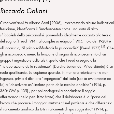
Riccardo Galiani
Circa vent’anni fa Alberto Semi (2006), interpretando alcune indicazioni
freudiane, identificava il
Durcharbeiten
come una sorta di altro
shibboleth
della psicoanalisi, ponendolo idealmente accanto alla teoria
del sogno (Freud 1914), al complesso edipico (1905, nota del 1920) e
[2]
all’inconscio, “il primo
scibbolet
della psicoanalisi” (Freud 1922)
.
Che
gli si riconosca o meno la funzione di segno di riconoscimento di un
gruppo (linguistico e culturale), quello che Freud assegna alla
“rielaborazione delle resistenze” (Durcharbeiten der Widerstände) è un
ruolo qualificante. Lo capiamo quando, in maniera retoricamente non
ingenua, prima si dichiara “impegnato” dal titolo (scelto ovviamente da
lui) a “descrivere un’ulteriore parte della tecnica analitica” (1914, p.
360; GW p. 135) , per poi accingersi a concludere il saggio
affermando (nella penultima frase) che il rielaborare è la “parte del
lavoro che produce i maggiori mutamenti nel paziente e che differenzia
il trattamento analitico da tutti i trattamenti di tipo suggestivo” (1914, p.