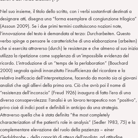
Nel suo insieme, il titolo dello scritto, con i verbi sostantivati destinati a
designare atti, disegna una “forma esemplare di congiunzione trilogica”
(Assoun 2009). Se i due primi termini costituiscono nozioni note,
l’innovazione del testo è demandata al terzo:
Durcharbeiten
. Questo
verbo spinge a pensare le caratteristiche di una elaborazione (arbeiten)
che si esercita attraverso (durch) le resistenze e che almeno al suo inizio
utilizza la ripetizione come supplenza di un’impossibile evidenza del
ricordo. L’introduzione di un “temps de la perlaboration” (Bouchard
2000) segnala quindi innanzitutto l’insufficienza del ricordare e la
relativa inefficacia dell’interpretazione, facendo da monito sia ai giovani
analisti che agli allievi della prima ora. Ciò che avrà poi il nome di
“resistenza dell’inconscio” (Freud 1926) inaugura di fatto l’era di una
diversa consapevolezza: l’analisi è un lavoro terapeutico non “positivo”,
privo cioè di indici posti e definibili in anticipo da una strategia.
Attraverso quella che è stata definita “the most completely
characterization of the patient’s role in analysis” (Sedler 1983, 75) e la
complementare elevazione del ruolo della pazienza –
einer
Geduldprobe -,
della capacità di attesa dell’analista, ad attitudine