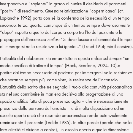
interpretativa e “sapiente” in grado di nutrire il desiderio di parametri
“positivi” di rendimento. Questa relativizzazione “copernicana” (cf.
Laplanche 1992) porta con sé la conferma della necessità di un tempo
secondo, terzo, quarto, comunque di un tempo sempre
doverosamente
“dopo” rispetto a quello del corpo a corpo tra l’Io del paziente e le
propaggini dell’inconscio
zeitlos:
“
Si deve
lasciare all’ammalato il tempo
di immergersi nella resistenza a lui ignota…” (Freud 1914; mio il corsivo).
L’attualità del rielaborare sta innanzitutto in questa enfasi sul
tempo:
“un
modo specifico di trattare il tempo” (Hock, Scarfone, 2024, 10),a
partire dal tempo necessario al paziente per immergersi nelle resistenze
che saranno sempre più, come visto, le resistenze dell’inconscio.
L’attualità dello scritto che ne segnala il ruolo alla comunità psicoanalitica
sta nel suo contribuire in maniera decisiva alla progettazione di uno
spazio analitico fatto di poca presenza agita – che è necessariamente
presenza della persona dell’analista – e di molta disposizione ad un
ascolto aperto a ciò che essendo anacronistico rende potenzialmente
reminiscente il presente (Fédida 1985). In altre parole (parole che nella
loro alterità ci aiutano a capire), un ascolto aperto a quella dimensione