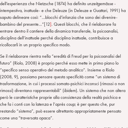
dell’esperienza che Nietzsche (1874) ha definito
unzeitgemässe
-
intempestiva, inattuale- e che Deleuze (in Deleuze e Guattari, 1991) ha
saputo delineare così: “…blocchi d’infanzia che sono dei divenire-
bambino del presente…”[12
]
. Questi blocchi, che il rielaborare fa
entrare dentro il cantiere della dinamica transferale, la psicoanalisi,
disciplina dell’inattuale perché disciplina inattuale, contribuisce a
ricollocarli in un proprio specifico modo.
Se il rielaborare rientra nella “eredità di Freud per la psicoanalisi del
futuro” (Riolo, 2008) è proprio perché esso mette in primo piano lo
“specifico senso operativo del metodo analitico”. Insieme a Riolo
(2008, 9), possiamo pensare questa specificità come “un sistema di
trasformazione, in cui i processi somato-psichici inconsci (rimossi o non
rimossi) diventano rappresentabili” (
ibidem
). Un sistema che non altera
però le caratteristiche proprie alla consistenza della realtà psichica e
che fa i conti con la latenza e l’
après coup
; è per questo che, pur
restando “sistema”, può essere altrettanto appropriatamente pensato
come una “traversata opaca”.