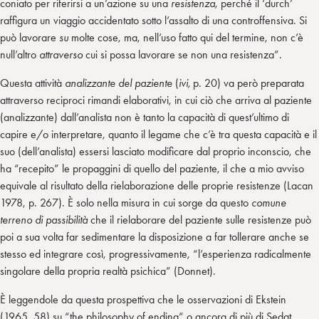
coniato per riferirsi a un’azione su una
resistenza
, perché il ‘durch’
raffigura un viaggio accidentato sotto l’assalto di una controffensiva. Si
può lavorare
su
molte cose, ma, nell’uso fatto qui del termine, non c’è
null’altro
attraverso
cui si possa lavorare se non una resistenza”.
Questa attività
analizzante
del paziente
(
ivi,
p. 20) va però preparata
attraverso reciproci rimandi elaborativi, in cui ciò che arriva al paziente
(analizzante) dall’analista non è tanto la capacità di quest’ultimo di
capire e/o interpretare, quanto il legame che c’è tra questa capacità e il
suo (dell’analista) essersi lasciato modificare dal proprio inconscio, che
ha “recepito” le propaggini di quello del paziente, il che a mio avviso
equivale al risultato della rielaborazione delle proprie resistenze (Lacan
1978, p. 267). È solo nella misura in cui sorge da questo
comune
terreno di passibilità
che il rielaborare del paziente sulle resistenze può
poi a sua volta far sedimentare la disposizione a far tollerare anche se
stesso ed integrare così, progressivamente, “l’esperienza radicalmente
singolare della propria realtà psichica” (Donnet).
È leggendole da questa prospettiva che le osservazioni di Ekstein
(1965, 58) su “the philosophy of ending” o ancora di più di Sedat