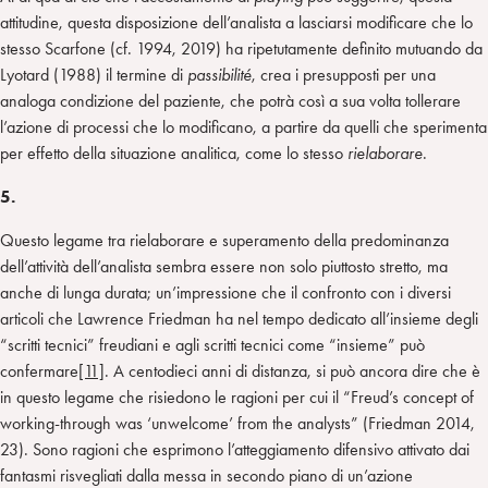
attitudine, questa disposizione dell’analista a lasciarsi modificare che lo
stesso Scarfone (cf. 1994, 2019) ha ripetutamente definito mutuando da
Lyotard (1988) il termine di
passibilité
, crea i presupposti per una
analoga condizione del paziente, che potrà così a sua volta tollerare
l’azione di processi che lo modificano, a partire da quelli che sperimenta
per effetto della situazione analitica, come lo stesso
rielaborare
.
5.
Questo legame tra rielaborare e superamento della predominanza
dell’attività dell’analista sembra essere non solo piuttosto stretto, ma
anche di lunga durata; un’impressione che il confronto con i diversi
articoli che Lawrence Friedman ha nel tempo dedicato all’insieme degli
“scritti tecnici” freudiani e agli scritti tecnici come “insieme” può
confermare
[11]
. A centodieci anni di distanza, si può ancora dire che è
in questo legame che risiedono le ragioni per cui il “Freud’s concept of
working-through was ‘unwelcome’ from the analysts” (Friedman 2014,
23). Sono ragioni che esprimono l’atteggiamento difensivo attivato dai
fantasmi risvegliati dalla messa in secondo piano di un’azione