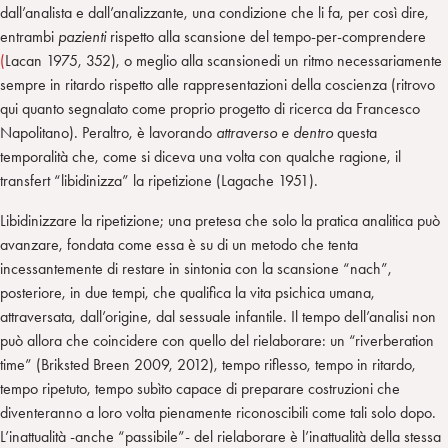
dall’analista e dall’analizzante, una condizione che li fa, per così dire,
entrambi
pazienti
rispetto alla scansione del tempo-per-comprendere
(
Lacan 1975, 352), o meglio alla scansionedi un ritmo necessariamente
sempre in ritardo rispetto alle rappresentazioni della coscienza (ritrovo
qui quanto segnalato come proprio progetto di ricerca da Francesco
Napolitano). Peraltro, è lavorando
attraverso e dentro
questa
temporalità che, come si diceva una volta con qualche ragione, il
transfert “libidinizza” la ripetizione (Lagache 1951).
Libidinizzare la ripetizione; una pretesa che solo la pratica analitica può
avanzare, fondata come essa è su di un metodo che tenta
incessantemente di restare in sintonia con la scansione “nach”,
posteriore, in due tempi, che qualifica la vita psichica umana,
attraversata, dall’origine, dal sessuale infantile. Il tempo dell’analisi non
può allora che coincidere con quello del rielaborare: un “riverberation
time” (Briksted Breen 2009, 2012), tempo riflesso, tempo in ritardo,
tempo ripetuto, tempo subìto capace di preparare costruzioni che
diventeranno a loro volta pienamente riconoscibili come tali solo dopo.
L’inattualità -anche “passibile”- del rielaborare è l’inattualità della stessa