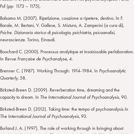
Puf (pp- 1173 – 1175).
Balsamo M. (2007). Ripetizione, coazione a ripetere, destino. In F.
Barale, M. Bertani, V. Gallese, S. Mistura, A. Zamperini (a cura di),
Psiche. Dizionario storico di psicologia, psichiatria, psicoanalisi,
neuroscienze
. Torino, Einaudi.
Bouchard C. (2000). Processus analytique et insaisissable perlaboration.
In
Revue Française de Psychanalyse,
4.
Brenner C. (1987). Working Through: 1914-1984. In
Psychoanalytic
Quarterly,
58.
Birksted-Breen D. (2009). Reverberation time, dreaming and the
capacity to dream. In
The International Journal of Psychoanalysis,
90.
Birksted-Breen D. (2012). Taking time: the tempo of psychoanalysis.In
The International Journal of Psychoanalysis,
93.
Burland J. A. (1997). The role of working through in bringing about