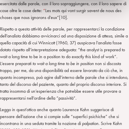
esercitata dalle parole, con il loro sopraggiungere, con il loro sapere di
cose oltre le cose dette:
“
Les
mots qui vont surgir savent de nous des
choses que nous ignorons
d’eux”[10].
Rispetto a questa attività delle parole, per rappresentarci la condizione
dell’analista dobbiamo avvicinarci ad una disposizione di attesa, simile a
quella capacità di cui Winnicott (1960, 37) auspicava l’analista fosse
dotato rispetto all’interpretazione adeguata: “the analyst is prepared to
wait a long time to be in a position to do exactly this kind of work”.
L’essere preparati
to wait a long time to be in position
non si discosta
troppo, per me, da una disponibilità ad
essere lavorato
da ciò che, in
quanto incompreso, può agire dall’interno delle parole che si intendono,
tanto del discorso del paziente, quanto del proprio discorso interiore. Si
tratta insomma di un’esperienza che potrebbe essere utile provare a
rappresentarsi nell’ordine della “passività”.
Leggo in quest’ottica anche quanto Laurence Kahn suggerisce di
pensare dell’azione che si compie sulle “superfici psichiche” che si
incontrano in una seduta tramite la nozione di
palpation
. Scrive Kahn