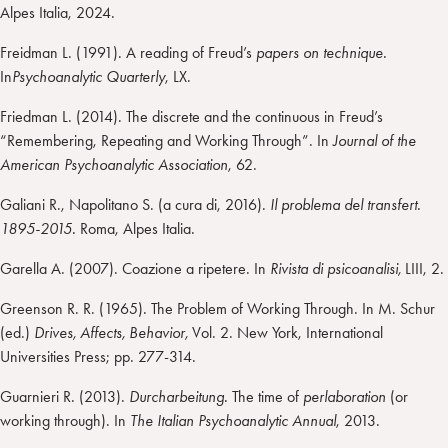
Alpes Italia, 2024.
Freidman L. (1991). A reading of Freud’s
papers on technique.
In
Psychoanalytic Quarterly
, LX.
Friedman L. (2014). The discrete and the continuous in Freud’s
“Remembering, Repeating and Working Through”. In
Journal of the
American Psychoanalytic Association
, 62.
Galiani R., Napolitano S. (a cura di, 2016).
Il problema del transfert.
1895-2015.
Roma, Alpes Italia.
Garella A. (2007). Coazione a ripetere. In
Rivista di psicoanalisi,
LIII, 2.
Greenson R. R. (1965). The Problem of Working Through. In M. Schur
(ed.)
Drives, Affects, Behavior,
Vol. 2. New York, International
Universities Press; pp. 277-314.
Guarnieri R. (2013).
Durcharbeitung.
The time of
perlaboration
(or
working through). In
The Italian Psychoanalytic Annual
, 2013.