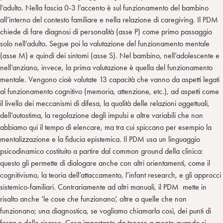
l’adulto. Nella fascia 0-3 l’accento è sul funzionamento del bambino
all’interno del contesto familiare e nella relazione di caregiving. Il PDM
chiede di fare diagnosi di personalità (asse P) come primo passaggio
solo nell’adulto. Segue poi la valutazione del funzionamento mentale
(asse M) e quindi dei sintomi (asse S). Nel bambino, nell’adolescente e
nell’anziano, invece, la prima valutazione è quella del funzionamento
mentale. Vengono cioè valutate 13 capacità che vanno da aspetti legati
al funzionamento cognitivo (memoria, attenzione, etc.), ad aspetti come
il livello dei meccanismi di difesa, la qualità delle relazioni oggettuali,
dell’autostima, la regolazione degli impulsi e altre variabili che non
abbiamo qui il tempo di elencare, ma tra cui spiccano per esempio la
mentalizzazione e la fiducia epistemica. Il PDM usa un linguaggio
psicodinamico costituito a partire dal common ground della clinica:
questo gli permette di dialogare anche con altri orientamenti, come il
cognitivismo, la teoria dell’attaccamento, l’infant research, e gli approcci
sistemico-familiari. Contrariamente ad altri manuali, il PDM mette in
risalto anche ‘le cose che funzionano’, oltre a quelle che non
funzionano; una diagnostica, se vogliamo chiamarla così, dei punti di
forza e delle risorse. Cosa importante da tenere a mente quando si