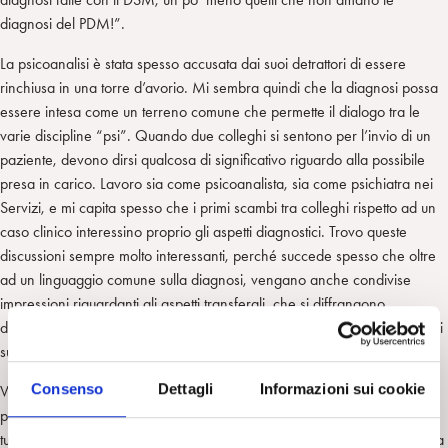
diagnosi del PDM!”.
La psicoanalisi è stata spesso accusata dai suoi detrattori di essere
rinchiusa in una torre d’avorio. Mi sembra quindi che la diagnosi possa
essere intesa come un terreno comune che permette il dialogo tra le
varie discipline “psi”. Quando due colleghi si sentono per l’invio di un
paziente, devono dirsi qualcosa di significativo riguardo alla possibile
presa in carico. Lavoro sia come psicoanalista, sia come psichiatra nei
Servizi, e mi capita spesso che i primi scambi tra colleghi rispetto ad un
caso clinico interessino proprio gli aspetti diagnostici. Trovo queste
discussioni sempre molto interessanti, perché succede spesso che oltre
ad un linguaggio comune sulla diagnosi, vengano anche condivise
impressioni riguardanti gli aspetti transferali, che si diffrangono
differentemente sulle figure di terapeuti, e che danno molte informazioni
su come un paziente sta funzionando.
Consenso
Dettagli
Informazioni sui cookie
VL: “I clinici non devono fare diagnosi per amore di entomologia, ma
per avere indicazioni sulle possibilità di trattamento: intanto perché non
tutti i pazienti sono candidabili a una psicoanalisi, ragion per cui bisogna