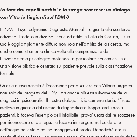
La fata dai capelli turchini e la strega scozzese: un dialogo
con Vittorio Lingiardi sul PDM 3
Il PDM – Psychodynamic Diagnostic Manual – è giunto alla sua terza
edizione. Tradotto in diverse lingue ed edito in Italia da Cortina, il suo
uso è oggi ampiamente diffuso non solo nell’ambito della ricerca, ma
anche come strumento clinico volto alla comprensione del
funzionamento psicologico profondo, in particolare nei contesti in cui
una visione olistica e centrata sul paziente prevale sulla classificazione
formale.
Questa nuova nascita è l’occasione per discutere con Vittorio Lingiardi
non solo del progetto del PDM, ma anche più estensivamente della
diagnosi in psicoanalisi. Il nostro dialogo inizia con una storia: “Freud
metteva in guardia dal rischio di diagnosticare troppo tardi i nostri
pazienti. E faceva l’esempio dell’infallibile ‘prova’ usata dal re scozzese
per riconoscere una strega. La faceva immergere nel calderone
dell’acqua bollente e poi ne assaggiava il brodo. Dopodiché era in
grado di dire se fosse una strega o meno. Questo aneddoto parla della