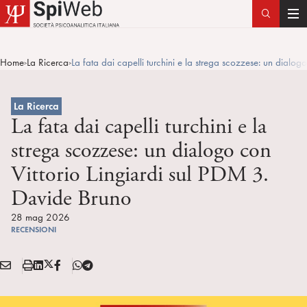
T
o
g
Home
La Ricerca
La fata dai capelli turchini e la strega scozzese: un dialog
>
>
g
l
e
La Ricerca
n
La fata dai capelli turchini e la
a
strega scozzese: un dialogo con
v
Vittorio Lingiardi sul PDM 3.
i
g
Davide Bruno
a
28 mag 2026
t
RECENSIONI
i
o
E
S
L
X
F
T
n
Condividi:
M
t
i
/
B
e
A
a
n
T
l