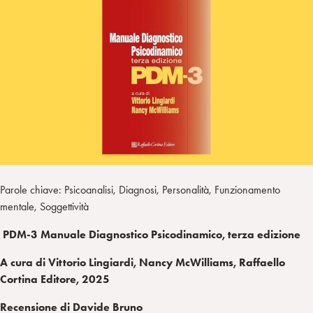
I
m
k
w
e
L
p
e
i
g
a
d
t
r
i
t
a
n
e
m
r
Parole chiave: Psicoanalisi, Diagnosi, Personalità, Funzionamento
mentale, Soggettività
PDM-3 Manuale Diagnostico Psicodinamico, terza edizione
A cura di Vittorio Lingiardi, Nancy McWilliams, Raffaello
Cortina Editore, 2025
Recensione di Davide Bruno