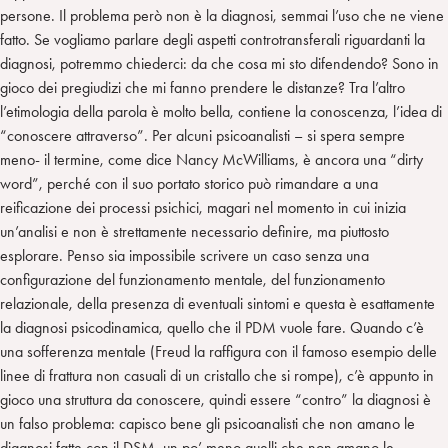
persone. Il problema però non è la diagnosi, semmai l’uso che ne viene
fatto. Se vogliamo parlare degli aspetti controtransferali riguardanti la
diagnosi, potremmo chiederci: da che cosa mi sto difendendo? Sono in
gioco dei pregiudizi che mi fanno prendere le distanze? Tra l’altro
l’etimologia della parola è molto bella, contiene la conoscenza, l’idea di
“conoscere attraverso”. Per alcuni psicoanalisti – si spera sempre
meno- il termine, come dice Nancy McWilliams, è ancora una “dirty
word”, perché con il suo portato storico può rimandare a una
reificazione dei processi psichici, magari nel momento in cui inizia
un’analisi e non è strettamente necessario definire, ma piuttosto
esplorare. Penso sia impossibile scrivere un caso senza una
configurazione del funzionamento mentale, del funzionamento
relazionale, della presenza di eventuali sintomi e questa è esattamente
la diagnosi psicodinamica, quello che il PDM vuole fare. Quando c’è
una sofferenza mentale (Freud la raffigura con il famoso esempio delle
linee di frattura non casuali di un cristallo che si rompe), c’è appunto in
gioco una struttura da conoscere, quindi essere “contro” la diagnosi è
un falso problema: capisco bene gli psicoanalisti che non amano le
diagnosi fatte con il DSM, un po’ meno quelli che non amano le