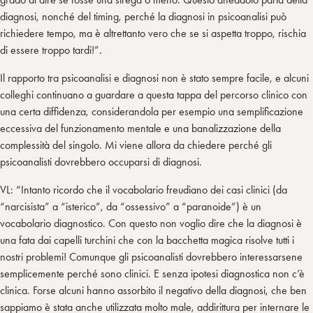
diagnosi, nonché del timing, perché la diagnosi in psicoanalisi può
richiedere tempo, ma è altrettanto vero che se si aspetta troppo, rischia
di essere troppo tardi!”.
Il rapporto tra psicoanalisi e diagnosi non è stato sempre facile, e alcuni
colleghi continuano a guardare a questa tappa del percorso clinico con
una certa diffidenza, considerandola per esempio una semplificazione
eccessiva del funzionamento mentale e una banalizzazione della
complessità del singolo. Mi viene allora da chiedere perché gli
psicoanalisti dovrebbero occuparsi di diagnosi.
VL: “Intanto ricordo che il vocabolario freudiano dei casi clinici (da
“narcisista” a “isterico”, da “ossessivo” a “paranoide”) è un
vocabolario diagnostico. Con questo non voglio dire che la diagnosi è
una fata dai capelli turchini che con la bacchetta magica risolve tutti i
nostri problemi! Comunque gli psicoanalisti dovrebbero interessarsene
semplicemente perché sono clinici. E senza ipotesi diagnostica non c’è
clinica. Forse alcuni hanno assorbito il negativo della diagnosi, che ben
sappiamo è stata anche utilizzata molto male, addirittura per internare le