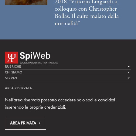
2018 “Vittorio Lingiardi a
colloquio con Christopher
Bollas. Il culto malato della
normalità”
RUBRICHE
LA CURA
CHI SIAMO
LA SPI
SERVIZI
LA RICERCA
SPIPEDIA
TEAM DI SPIWEB
AREA RISERVATA
CULTURA E SOCIETÀ
CERCA UNO PSICOANALISTA
CONTATTI
Nell'area riservata possono accedere solo soci e candidati
MULTIMEDIA
ARCHIVIO STORICO
inserendo le proprie credenziali.
RIVISTE
AREA INTERNAZIONALE
CENTRI LOCALI DELLA SPI
PROSSIMI EVENTI
AREA PRIVATA