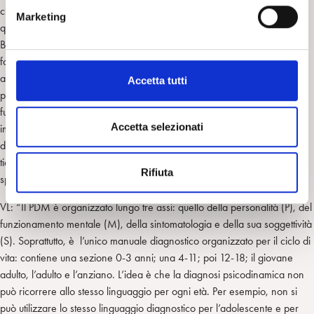
e
che gli aspetti intrapsichici entrassero in un rapporto di scambio con
Marketing
d
quelli sociali e culturali nel ragionamento clinico. Proprio qui in Italia
e
Basaglia ha sottolineato come gli elementi di contesto giochino un ruolo
l
fondamentale come determinanti di salute o di malattia. Anche riguardo
c
a questo tema ci sono posizioni diverse all’interno della comunità degli
Accetta tutti
o
psicoanalisti, perché alcuni si concentrano in modo particolare sul
n
funzionamento intrapsichico, mentre altri considerano di grande
s
Accetta selezionati
importanza prendere in considerazione le componenti relazionali
e
dell’esperienza soggettiva. Il PDM è uno strumento affascinante perché
n
tiene conto della complessità: per questo mi piacerebbe che tu mi
Rifiuta
s
spiegassi “ a colpo d’occhio” come approcciarlo.
o
VL: “Il PDM è organizzato lungo tre assi: quello della personalità (P), del
funzionamento mentale (M), della sintomatologia e della sua soggettività
(S). Soprattutto, è l’unico manuale diagnostico organizzato per il ciclo di
vita: contiene una sezione 0-3 anni; una 4-11; poi 12-18; il giovane
adulto, l’adulto e l’anziano. L’idea è che la diagnosi psicodinamica non
può ricorrere allo stesso linguaggio per ogni età. Per esempio, non si
può utilizzare lo stesso linguaggio diagnostico per l’adolescente e per